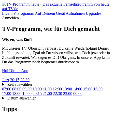
Live-TV
Programm
Auf Deinem Gerät
Aufnahmen
Upgrades
Anmelden
TV-Programm, wie für Dich gemacht
Wissen, was läuft
Mit unserer TV-Übersicht verpasst Du keine Wiederholung Deiner
Lieblingssendung. Egal ob Du wissen willst, was Dich jetzt oder in
Zukunft erwartet: Wir sagen es Dir! Übrigens: In unserer App kann
Du das Programm noch bequemer durchstöbern.
Hol Dir die App
Jetzt
20:15
22:30
Zeit auswählen
07:00
08:00
09:00
10:00
11:00
12:00
13:00
14:00
15:00
16:00
17:00
18:00
19:00
20:15
21:00
22:30
23:00
00:00
Datum auswählen
Tipps