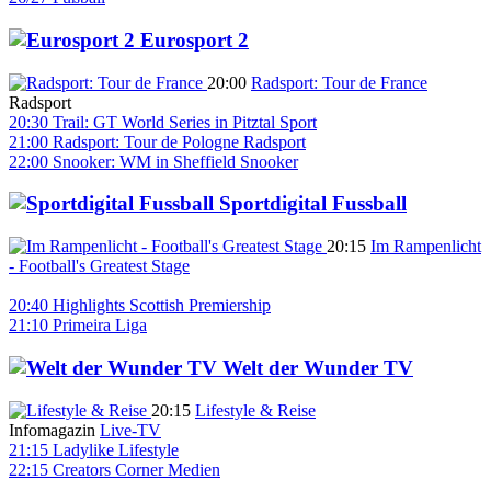
Eurosport 2
20:00
Radsport: Tour de France
Radsport
20:30
Trail: GT World Series in Pitztal
Sport
21:00
Radsport: Tour de Pologne
Radsport
22:00
Snooker: WM in Sheffield
Snooker
Sportdigital Fussball
20:15
Im Rampenlicht
- Football's Greatest Stage
20:40
Highlights Scottish Premiership
21:10
Primeira Liga
Welt der Wunder TV
20:15
Lifestyle & Reise
Infomagazin
Live-TV
21:15
Ladylike
Lifestyle
22:15
Creators Corner
Medien