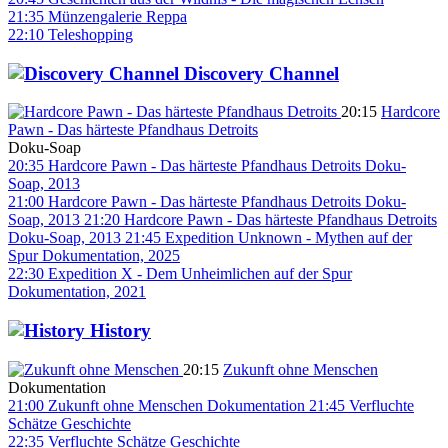
21:35
Münzengalerie Reppa
22:10
Teleshopping
Discovery Channel
20:15
Hardcore
Pawn - Das härteste Pfandhaus Detroits
Doku-Soap
20:35
Hardcore Pawn - Das härteste Pfandhaus Detroits
Doku-
Soap, 2013
21:00
Hardcore Pawn - Das härteste Pfandhaus Detroits
Doku-
Soap, 2013
21:20
Hardcore Pawn - Das härteste Pfandhaus Detroits
Doku-Soap, 2013
21:45
Expedition Unknown - Mythen auf der
Spur
Dokumentation, 2025
22:30
Expedition X - Dem Unheimlichen auf der Spur
Dokumentation, 2021
History
20:15
Zukunft ohne Menschen
Dokumentation
21:00
Zukunft ohne Menschen
Dokumentation
21:45
Verfluchte
Schätze
Geschichte
22:35
Verfluchte Schätze
Geschichte