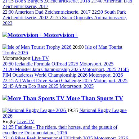
21:15
Bob's Burgers
Zeichentrickserie, 2018
21:40
American Dad
Zeichentrickserie, 2017
22:00
American Dad
Zeichentrickserie, 2017
22:30
South Park
Zeichentrickserie, 2002
22:55
Solar Opposites
Animationsserie,
2023
Motorvision+
20:00
Isle of Man Tourist
Trophy 2026
Motorradsport
Live-TV
20:50
Icelandic Formula Offroad 2025
Motorsport, 2025
21:20
Monster Jam Championship 2025
Motorsport, 2025
21:45
FIM Quadcross World Championship 2026
Motorsport, 2026
22:15
All Wheel Drive Safari Challenge 2025
Motorsport, 2025
22:45
Africa Eco Race 2025
Motorsport, 2025
More Than Sports TV
19:35
National Rugby League
2026
Rugby
Live-TV
21:25
Faultless - The riders, their horses, and the pursuit of
excellence
Dokumentation, 2026
22:10
Pikes Peak International Hillclimb 2025
Motorsport, 2026