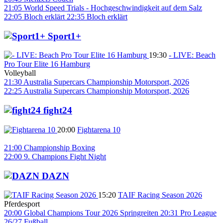
21:05
World Speed Trials - Hochgeschwindigkeit auf dem Salz
22:05
Bloch erklärt
22:35
Bloch erklärt
Sport1+
19:30
- LIVE: Beach
Pro Tour Elite 16 Hamburg
Volleyball
21:30
Australia Supercars Championship
Motorsport, 2026
22:25
Australia Supercars Championship
Motorsport, 2026
fight24
20:00
Fightarena 10
21:00
Championship Boxing
22:00
9. Champions Fight Night
DAZN
15:20
TAIF Racing Season 2026
Pferdesport
20:00
Global Champions Tour 2026
Springreiten
20:31
Pro League
26/27
Fußball