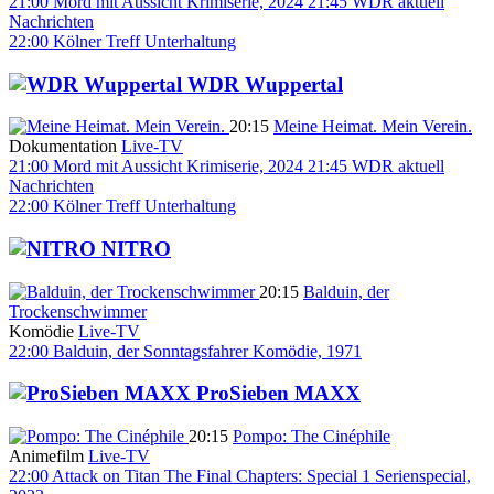
21:00
Mord mit Aussicht
Krimiserie, 2024
21:45
WDR aktuell
Nachrichten
22:00
Kölner Treff
Unterhaltung
WDR Wuppertal
20:15
Meine Heimat. Mein Verein.
Dokumentation
Live-TV
21:00
Mord mit Aussicht
Krimiserie, 2024
21:45
WDR aktuell
Nachrichten
22:00
Kölner Treff
Unterhaltung
NITRO
20:15
Balduin, der
Trockenschwimmer
Komödie
Live-TV
22:00
Balduin, der Sonntagsfahrer
Komödie, 1971
ProSieben MAXX
20:15
Pompo: The Cinéphile
Animefilm
Live-TV
22:00
Attack on Titan The Final Chapters: Special 1
Serienspecial,