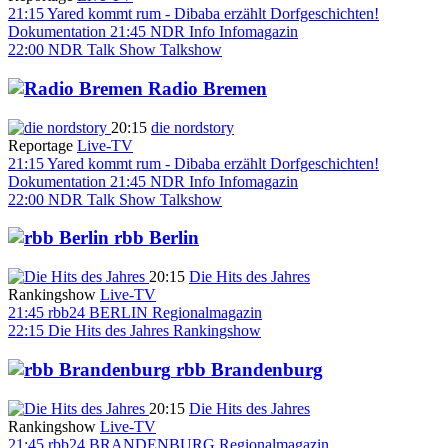
21:15
Yared kommt rum - Dibaba erzählt Dorfgeschichten!
Dokumentation
21:45
NDR Info
Infomagazin
22:00
NDR Talk Show
Talkshow
Radio Bremen
20:15
die nordstory
Reportage
Live-TV
21:15
Yared kommt rum - Dibaba erzählt Dorfgeschichten!
Dokumentation
21:45
NDR Info
Infomagazin
22:00
NDR Talk Show
Talkshow
rbb Berlin
20:15
Die Hits des Jahres
Rankingshow
Live-TV
21:45
rbb24 BERLIN
Regionalmagazin
22:15
Die Hits des Jahres
Rankingshow
rbb Brandenburg
20:15
Die Hits des Jahres
Rankingshow
Live-TV
21:45
rbb24 BRANDENBURG
Regionalmagazin