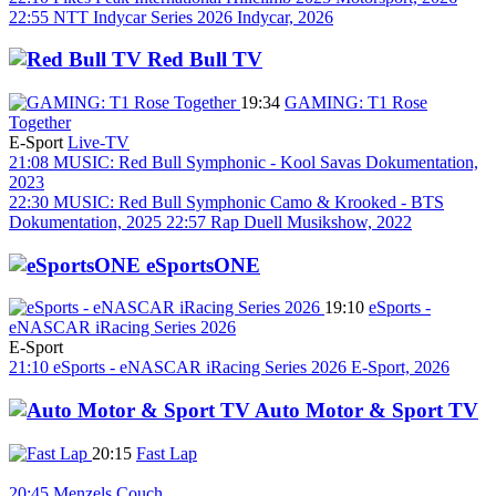
22:55
NTT Indycar Series 2026
Indycar, 2026
Red Bull TV
19:34
GAMING: T1 Rose
Together
E-Sport
Live-TV
21:08
MUSIC: Red Bull Symphonic - Kool Savas
Dokumentation,
2023
22:30
MUSIC: Red Bull Symphonic Camo & Krooked - BTS
Dokumentation, 2025
22:57
Rap Duell
Musikshow, 2022
eSportsONE
19:10
eSports -
eNASCAR iRacing Series 2026
E-Sport
21:10
eSports - eNASCAR iRacing Series 2026
E-Sport, 2026
Auto Motor & Sport TV
20:15
Fast Lap
20:45
Menzels Couch