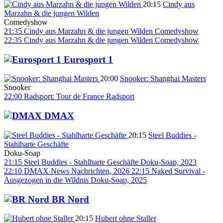
20:15
Cindy aus
Marzahn & die jungen Wilden
Comedyshow
21:35
Cindy aus Marzahn & die jungen Wilden
Comedyshow
22:35
Cindy aus Marzahn & die jungen Wilden
Comedyshow
Eurosport 1
20:00
Snooker: Shanghai Masters
Snooker
22:00
Radsport: Tour de France
Radsport
DMAX
20:15
Steel Buddies -
Stahlharte Geschäfte
Doku-Soap
21:15
Steel Buddies - Stahlharte Geschäfte
Doku-Soap, 2023
22:10
DMAX News
Nachrichten, 2026
22:15
Naked Survival -
Ausgezogen in die Wildnis
Doku-Soap, 2025
BR Nord
20:15
Hubert ohne Staller