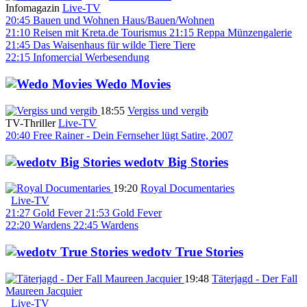
Infomagazin
Live-TV
20:45
Bauen und Wohnen
Haus/Bauen/Wohnen
21:10
Reisen mit Kreta.de
Tourismus
21:15
Reppa Münzengalerie
21:45
Das Waisenhaus für wilde Tiere
Tiere
22:15
Infomercial
Werbesendung
Wedo Movies
18:55
Vergiss und vergib
TV-Thriller
Live-TV
20:40
Free Rainer - Dein Fernseher lügt
Satire, 2007
wedotv Big Stories
19:20
Royal Documentaries
Live-TV
21:27
Gold Fever
21:53
Gold Fever
22:20
Wardens
22:45
Wardens
wedotv True Stories
19:48
Täterjagd - Der Fall
Maureen Jacquier
Live-TV