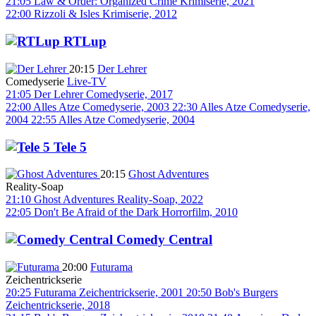
21:05
Law & Order: Organized Crime
Krimiserie, 2021
22:00
Rizzoli & Isles
Krimiserie, 2012
RTLup
20:15
Der Lehrer
Comedyserie
Live-TV
21:05
Der Lehrer
Comedyserie, 2017
22:00
Alles Atze
Comedyserie, 2003
22:30
Alles Atze
Comedyserie,
2004
22:55
Alles Atze
Comedyserie, 2004
Tele 5
20:15
Ghost Adventures
Reality-Soap
21:10
Ghost Adventures
Reality-Soap, 2022
22:05
Don't Be Afraid of the Dark
Horrorfilm, 2010
Comedy Central
20:00
Futurama
Zeichentrickserie
20:25
Futurama
Zeichentrickserie, 2001
20:50
Bob's Burgers
Zeichentrickserie, 2018