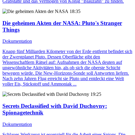
Grabstätte und das Vermögen von König "Blauzahn" zu finden.
18:35
Die geheimen Akten der NASA
: Pluto's Stranger
Things
Dokumentation
Knapp fünf Milliarden Kilometer von der Erde entfernt befindet sich
der Zwergplanet Pluto. Dessen Oberfläche gibt den
Wissenschaftlern Rätsel auf: Aufnahmen der NASA deuten auf
ungewöhnliche Aktivitäten hin, als ob sich die oberste Schicht
bewegen würde. Die New-Horizons-Sonde soll Antworten liefern.
Nach zehn Jahren Flug erreicht sie Pluto und entdeckt eine Welt
voller Eis, Stickstoff und Ammoniak ...
19:25
Secrets Declassified with David Duchovny
:
Spionagetechnik
Dokumentation
Schlaues Werkzeug ist essenziell für die Arbeit eines Spions. Die