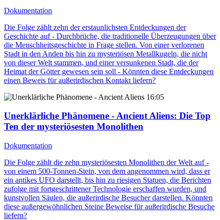
Dokumentation
Die Folge zählt zehn der erstaunlichsten Entdeckungen der
Geschichte auf - Durchbrüche, die traditionelle Überzeugungen über
die Menschheitsgeschichte in Frage stellen. Von einer verlorenen
Stadt in den Anden bis hin zu mysteriösen Metallkugeln, die nicht
von dieser Welt stammen, und einer versunkenen Stadt, die der
Heimat der Götter gewesen sein soll - Könnten diese Entdeckungen
einen Beweis für außerirdischen Kontakt liefern?
16:05
Unerklärliche Phänomene - Ancient Aliens
: Die Top
Ten der mysteriösesten Monolithen
Dokumentation
Die Folge zählt die zehn mysteriösesten Monolithen der Welt auf -
von einem 500-Tonnen-Stein, von dem angenommen wird, dass er
ein antikes UFO darstellt, bis hin zu riesigen Statuen, die Berichten
zufolge mit fortgeschrittener Technologie erschaffen wurden, und
kunstvollen Säulen, die außerirdische Besucher darstellen. Könnten
diese außergewöhnlichen Steine Beweise für außerirdische Besuche
liefern?