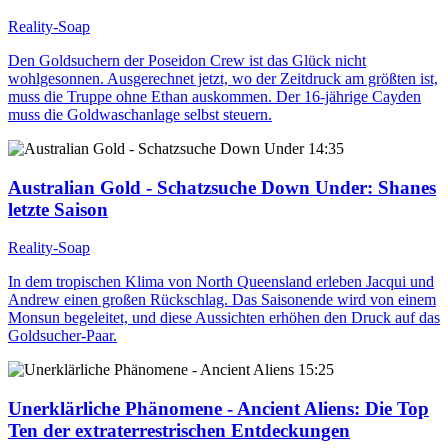
Reality-Soap
Den Goldsuchern der Poseidon Crew ist das Glück nicht
wohlgesonnen. Ausgerechnet jetzt, wo der Zeitdruck am größten ist,
muss die Truppe ohne Ethan auskommen. Der 16-jährige Cayden
muss die Goldwaschanlage selbst steuern.
14:35
Australian Gold - Schatzsuche Down Under
: Shanes
letzte Saison
Reality-Soap
In dem tropischen Klima von North Queensland erleben Jacqui und
Andrew einen großen Rückschlag. Das Saisonende wird von einem
Monsun begeleitet, und diese Aussichten erhöhen den Druck auf das
Goldsucher-Paar.
15:25
Unerklärliche Phänomene - Ancient Aliens
: Die Top
Ten der extraterrestrischen Entdeckungen