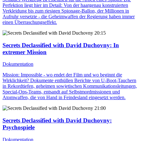
Perfektion liegt hier im Detail: Von der haargenau konstruierten
Verkleidung bis zum riesigen Spionage-Ballon, der Millionen in
Aufruhr versetzte - die Geheimwaffen der Regierung haben immer
einen Überraschungseffekt.
20:15
Secrets Declassified with David Duchovny
: In
extremer Mission
Dokumentation
Mission: Impossible - wo endet der Film und wo beginnt die
Wirklichkeit? Dokumente enthüllen Berichte von U-Boot-Tauchern
in Rekordtiefen, geheimen sowjetischen Kommunikationsleitungen,
Special-Ops-Teams, entsandt auf Selbstmordmissionen und
Atomwaffen, die von Hand in Feindesland eingesetzt werden.
21:00
Secrets Declassified with David Duchovny
:
Psychospiele
Dokumentation