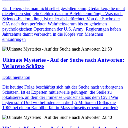
Ein Leben, das man nicht selbst gestalten kann; Gedanken, die nicht
die eigenen sind; ein Gehirn, das nur Befehle empfängt - Was nach
Science-Fiction klingt, ist realer als befürchtet. Von der Suche der
CIA nach dem perfekten Wahrheitsserum bis zu geheimen
psychologischen Operationen der U.S. Army: Regierungen haben
Jahrzehnte damit verbracht, in die Köpfe von Menschen
einzudringen
21:50
Ultimate Mysteries - Auf der Suche nach Antworten
:
Verlorene Schätze
Dokumentation
Die heutige Folge beschäftigt sich mit der Suche nach verborgenen
Schätzen. Ist es Experten mittlerweile gelungen, die Stelle zu
lokalisieren, an dem der immense Goldschatz aus dem Civil War
liegen soll? Und wo befinden sich die 1,5 Millionen Dollar, die
1962 bei einem Raubüberfall in Massachusetts erbeutet wurden?
22:40