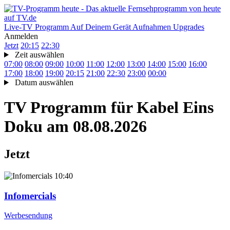
Live-TV
Programm
Auf Deinem Gerät
Aufnahmen
Upgrades
Anmelden
Jetzt
20:15
22:30
Zeit auswählen
07:00
08:00
09:00
10:00
11:00
12:00
13:00
14:00
15:00
16:00
17:00
18:00
19:00
20:15
21:00
22:30
23:00
00:00
Datum auswählen
TV Programm für
Kabel Eins
Doku
am 08.08.2026
Jetzt
10:40
Infomercials
Werbesendung