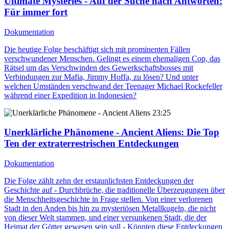
Ultimate Mysteries - Auf der Suche nach Antworten
:
Für immer fort
Dokumentation
Die heutige Folge beschäftigt sich mit prominenten Fällen
verschwundener Menschen. Gelingt es einem ehemaligen Cop, das
Rätsel um das Verschwinden des Gewerkschaftsbosses mit
Verbindungen zur Mafia, Jimmy Hoffa, zu lösen? Und unter
welchen Umständen verschwand der Teenager Michael Rockefeller
während einer Expedition in Indonesien?
23:25
Unerklärliche Phänomene - Ancient Aliens
: Die Top
Ten der extraterrestrischen Entdeckungen
Dokumentation
Die Folge zählt zehn der erstaunlichsten Entdeckungen der
Geschichte auf - Durchbrüche, die traditionelle Überzeugungen über
die Menschheitsgeschichte in Frage stellen. Von einer verlorenen
Stadt in den Anden bis hin zu mysteriösen Metallkugeln, die nicht
von dieser Welt stammen, und einer versunkenen Stadt, die der
Heimat der Götter gewesen sein soll - Könnten diese Entdeckungen