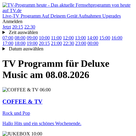
Live-TV
Programm
Auf Deinem Gerät
Aufnahmen
Upgrades
Anmelden
Jetzt
20:15
22:30
Zeit auswählen
07:00
08:00
09:00
10:00
11:00
12:00
13:00
14:00
15:00
16:00
17:00
18:00
19:00
20:15
21:00
22:30
23:00
00:00
Datum auswählen
TV Programm für
Deluxe
Music
am 08.08.2026
06:00
COFFEE & TV
Rock und Pop
Hallo Hits und ein schönes Wochenende.
10:00