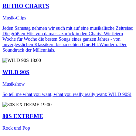
RETRO CHARTS
Musik-Clips
Jeden Samstag nehmen wir euch mit auf eine musikalische Zeitreise:
Die größten Hits von damals - zurück in den Charts! Wir feiern
Woche für Woche die besten Songs eines ganzen Jahres - von
unvergesslichen Klassikern bis zu echten One-Hit-Wundern: Der
Soundtrack der Millennials.
18:00
WILD 90S
Musikshow
So tell me what you want, what you really really want: WILD 90S!
19:00
80S EXTREME
Rock und Pop