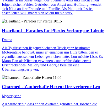
Yvonne ist im Stress wegen des Spendenevents und macht einen
folgenreichen Fehler. Getrieben von Angst und Hoffnung, wendet
sich Nina an ihre Freunde und Familie. Als Philip mit Jessica
abschließen will, macht sich Michi für sie stark.
10:15
Heartland - Paradies für Pferde
: Verborgene Talente
Drama
Als Ty für seinen liegengebliebenen Truck ganz bestimmte
Motorenteile benötigt, muss er jemanden um Hilfe bitten, den er
eigentlich aus seinem Leben gestrichen hatte. Lou möchte Lisas Ex-
Mann Dan als Klienten gewinnen - und erfährt dabei etwas
Erschreckendes. Mallory und Georgie bereiten eine
Überraschungsparty vor.
11:05
Charmed - Zauberhafte Hexen
: Der verlorene Leo
Mysteryserie
Als Strafe dafür, dass er den Avataren geholfen hat, löschen die