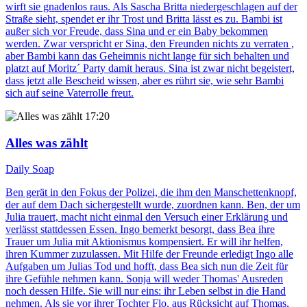
wirft sie gnadenlos raus. Als Sascha Britta niedergeschlagen auf der
Straße sieht, spendet er ihr Trost und Britta lässt es zu. Bambi ist
außer sich vor Freude, dass Sina und er ein Baby bekommen
werden. Zwar verspricht er Sina, den Freunden nichts zu verraten ,
aber Bambi kann das Geheimnis nicht lange für sich behalten und
platzt auf Moritz´ Party damit heraus. Sina ist zwar nicht begeistert,
dass jetzt alle Bescheid wissen, aber es rührt sie, wie sehr Bambi
sich auf seine Vaterrolle freut.
17:20
Alles was zählt
Daily Soap
Ben gerät in den Fokus der Polizei, die ihm den Manschettenknopf,
der auf dem Dach sichergestellt wurde, zuordnen kann. Ben, der um
Julia trauert, macht nicht einmal den Versuch einer Erklärung und
verlässt stattdessen Essen. Ingo bemerkt besorgt, dass Bea ihre
Trauer um Julia mit Aktionismus kompensiert. Er will ihr helfen,
ihren Kummer zuzulassen. Mit Hilfe der Freunde erledigt Ingo alle
Aufgaben um Julias Tod und hofft, dass Bea sich nun die Zeit für
ihre Gefühle nehmen kann. Sonja will weder Thomas' Ausreden
noch dessen Hilfe. Sie will nur eins: ihr Leben selbst in die Hand
nehmen. Als sie vor ihrer Tochter Flo, aus Rücksicht auf Thomas,