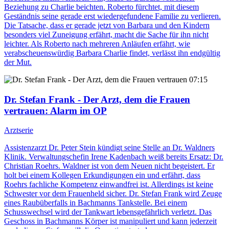
Beziehung zu Charlie beichten. Roberto fürchtet, mit diesem
Geständnis seine gerade erst wiedergefundene Familie zu verlieren.
Die Tatsache, dass er gerade jetzt von Barbara und den Kindern
besonders viel Zuneigung erfährt, macht die Sache für ihn nicht
leichter. Als Roberto nach mehreren Anläufen erfährt, wie
verabscheuenswürdig Barbara Charlie findet, verlässt ihn endgültig
der Mut.
07:15
Dr. Stefan Frank - Der Arzt, dem die Frauen
vertrauen
: Alarm im OP
Arztserie
Assistenzarzt Dr. Peter Stein kündigt seine Stelle an Dr. Waldners
Klinik. Verwaltungschefin Irene Kadenbach weiß bereits Ersatz: Dr.
Christian Roehrs. Waldner ist von dem Neuen nicht begeistert. Er
holt bei einem Kollegen Erkundigungen ein und erfährt, dass
Roehrs fachliche Kompetenz einwandfrei ist. Allerdings ist keine
Schwester vor dem Frauenheld sicher. Dr. Stefan Frank wird Zeuge
eines Raubüberfalls in Bachmanns Tankstelle. Bei einem
Schusswechsel wird der Tankwart lebensgefährlich verletzt. Das
Geschoss in Bachmanns Körper ist manipuliert und kann jederzeit