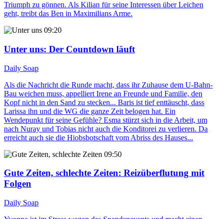
Triumph zu gönnen. Als Kilian für seine Interessen über Leichen
geht, treibt das Ben in Maximilians Arme.
09:20
Unter uns
: Der Countdown läuft
Daily Soap
Als die Nachricht die Runde macht, dass ihr Zuhause dem U-Bahn-
Bau weichen muss, appelliert Irene an Freunde und Familie, den
Kopf nicht in den Sand zu stecken... Baris ist tief enttäuscht, dass
Larissa ihn und die WG die ganze Zeit belogen hat. Ein
Wendepunkt für seine Gefühle? Esma stürzt sich in die Arbeit, um
nach Nuray und Tobias nicht auch die Konditorei zu verlieren. Da
erreicht auch sie die Hiobsbotschaft vom Abriss des Hauses...
09:50
Gute Zeiten, schlechte Zeiten
: Reizüberflutung mit
Folgen
Daily Soap