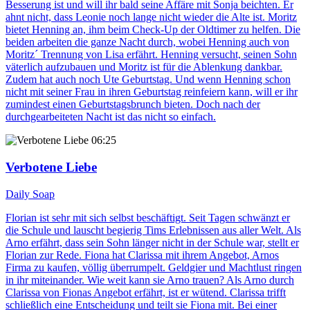
Besserung ist und will ihr bald seine Affäre mit Sonja beichten. Er
ahnt nicht, dass Leonie noch lange nicht wieder die Alte ist. Moritz
bietet Henning an, ihm beim Check-Up der Oldtimer zu helfen. Die
beiden arbeiten die ganze Nacht durch, wobei Henning auch von
Moritz´ Trennung von Lisa erfährt. Henning versucht, seinen Sohn
väterlich aufzubauen und Moritz ist für die Ablenkung dankbar.
Zudem hat auch noch Ute Geburtstag. Und wenn Henning schon
nicht mit seiner Frau in ihren Geburtstag reinfeiern kann, will er ihr
zumindest einen Geburtstagsbrunch bieten. Doch nach der
durchgearbeiteten Nacht ist das nicht so einfach.
06:25
Verbotene Liebe
Daily Soap
Florian ist sehr mit sich selbst beschäftigt. Seit Tagen schwänzt er
die Schule und lauscht begierig Tims Erlebnissen aus aller Welt. Als
Arno erfährt, dass sein Sohn länger nicht in der Schule war, stellt er
Florian zur Rede. Fiona hat Clarissa mit ihrem Angebot, Arnos
Firma zu kaufen, völlig überrumpelt. Geldgier und Machtlust ringen
in ihr miteinander. Wie weit kann sie Arno trauen? Als Arno durch
Clarissa von Fionas Angebot erfährt, ist er wütend. Clarissa trifft
schließlich eine Entscheidung und teilt sie Fiona mit. Bei einer