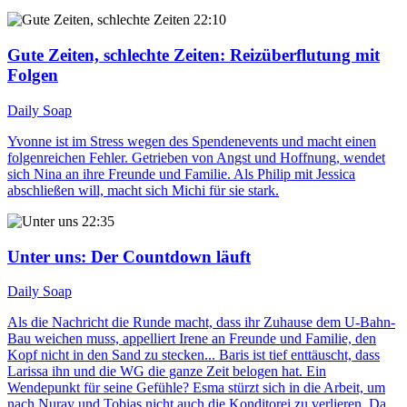
22:10
Gute Zeiten, schlechte Zeiten
: Reizüberflutung mit
Folgen
Daily Soap
Yvonne ist im Stress wegen des Spendenevents und macht einen
folgenreichen Fehler. Getrieben von Angst und Hoffnung, wendet
sich Nina an ihre Freunde und Familie. Als Philip mit Jessica
abschließen will, macht sich Michi für sie stark.
22:35
Unter uns
: Der Countdown läuft
Daily Soap
Als die Nachricht die Runde macht, dass ihr Zuhause dem U-Bahn-
Bau weichen muss, appelliert Irene an Freunde und Familie, den
Kopf nicht in den Sand zu stecken... Baris ist tief enttäuscht, dass
Larissa ihn und die WG die ganze Zeit belogen hat. Ein
Wendepunkt für seine Gefühle? Esma stürzt sich in die Arbeit, um
nach Nuray und Tobias nicht auch die Konditorei zu verlieren. Da