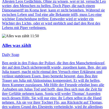
Ältesten Leos Gedächtnis. Ohne zu wissen, wer er ist, versucht Leo
weiter, den Menschen zu helfen. Doch Piper, die nach einem
Dämonangriff im Koma liegt, kann er nicht beistehen. Während sie
zwischen Leben und Tod eine alte Bekannte trifft, muss Leo eine
wichtige Entscheidung treffen: Entweder wird er wieder ein
Wächter des Lichts, oder er wird sterblich und darf den Rest des
Lebens mit Piper verbringen.
11:50
Alles was zählt
Daily Soap
Ben gerät in den Fokus der Polizei, die ihm den Manschettenknopf,
der auf dem Dach sichergestellt wurde, zuordnen kann. Ben, der um
Julia trauert, macht nicht einmal den Versuch einer Erklärung und
verlässt stattdessen Essen. Ingo bemerkt besorgt, dass Bea ihre
Trauer um Julia mit Aktionismus kompensiert. Er will ihr helfen,
ihren Kummer zuzulassen. Mit Hilfe der Freunde erledigt Ingo alle
Aufgaben um Julias Tod und hofft, dass Bea sich nun die Zeit für
ihre Gefühle nehmen kann. Sonja will weder Thomas' Ausreden
noch dessen Hilfe. Sie will nur eins: ihr Leben selbst in die Hand
nehmen. Als sie vor ihrer Tochter Flo, aus Rücksicht auf Thomas,
den wahren Grund des Ehestreits verheimlicht, wird ihr allerdings