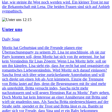
klar, wie steinig ihr Weg noch werden wird. Ein kleiner Trost ist nur
die Bekanntschaft mit Lena. Die beiden Frauen sind sich auf Anhieb
sympathisch.
12:15
Unter uns
Daily Soap
Moritz hat Geburtstag und die Freunde planen eine
Überraschungsparty zu seinem 20. Lisa ist unschlüssig, ob sie zur
Party kommen soll, denn Moritz hat sich von ihr getrennt. Joe hat
kein Verständnis für Lisas Zögern: Wenn Lisa Moritz liebt, soll sie
um ihn känpfen. Lisa sieht ein, dass Joe recht hat und organisiert ein
romantisches Liebesgeständnis. Wird Moritz sich darauf einlassen?
Sascha freut sich über seine zurückerlangte Approbation und will
sich direkt um einen Job als Arzt kümmern. Einzig die Trennung
von Britta lastet auf ihm, denn die Begegnungen mit ihr sind mehr
als unterkühlt. Britta versucht indes, Sascha nicht mehr
nachzutrauern und will gegen Hennings Rat zu Moritz´ Party gehen.
Doch Moritz hat kein Interesse an einer Annäherung mit Britta und
wirft sie gnadenlos raus. Als Sascha Britta niedergeschlagen auf der
Straße sieht, spendet er ihr Trost und Britta lässt es zu. Bambi ist
außer sich vor Freude, dass Sina und er ein Baby bekommen