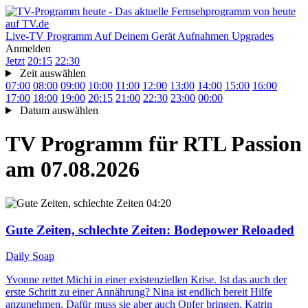
Live-TV
Programm
Auf Deinem Gerät
Aufnahmen
Upgrades
Anmelden
Jetzt
20:15
22:30
Zeit auswählen
07:00
08:00
09:00
10:00
11:00
12:00
13:00
14:00
15:00
16:00
17:00
18:00
19:00
20:15
21:00
22:30
23:00
00:00
Datum auswählen
TV Programm für
RTL Passion
am 07.08.2026
04:20
Gute Zeiten, schlechte Zeiten
: Bodepower Reloaded
Daily Soap
Yvonne rettet Michi in einer existenziellen Krise. Ist das auch der
erste Schritt zu einer Annährung? Nina ist endlich bereit Hilfe
anzunehmen. Dafür muss sie aber auch Opfer bringen. Katrin