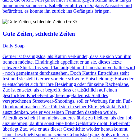
hinnehmen zu müssen. Isabelle erfährt von Dragans Ausraster und
befürchtet, es könnte ihn zurück ins Gefängnis bringen.
05:35
Gute Zeiten, schlechte Zeiten
Daily Soap
Gerner ist fassungslos, als Katrin verkündet, dass sie sich von ihm
trennen möchte. Eindringlich appelliert er an sie, dieses letzte
schwere Stück - bis sein Plan aufgeht und Linostrami verhaftet wird
- noch gemeinsam durchzustehen. Doch Katrins Entschluss steht
fest und sie stellt Gerner vor eine schwere Entscheidung: Entweder
er entscheidet sich für ihre Beziehung oder für seine Rachepläne.
Zac ist entsetzt, als er begreift, dass er tatsächlich auf einen
geschickten Knebelvertrag hereingefallen ist. Statt des
versprochenen Streetwear-Shootings, soll er Werbung für ein Fuß-
Deodorant machen. Zac fühlt sich in seiner Ehre gekränkt: Nicht
auszudenken, wie er vor seinen Freunden dastehen würde.
Allerdings scheint ihm nichts anderes übrig zu bleiben, als den Job
anzunehmen, da ihm sonst eine hohe Geldstrafe droht. Fieberhaft
überlegt Zac, wie er aus dieser Geschichte wieder herauskommt.
Tuner beschließt spontan, seinen Geburtstag ganz groß zu feiern.