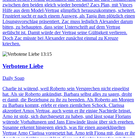
zwischen den beiden gleich wieder beendet? Zacs Plan, mit Vinces
Hilfe aus dem Model-Vertrag glimpflich herauszukommen, scheitert.
Frustriert sucht er nach einem Ausweg, als Tanja ihm plötzlich einen
Lösungsvorschlag präsentiert. Zac muss lediglich Alexander darum
bitten, zu behaupten, dass seine Unterschrift auf dem Vertrag
gefälscht ist. Damit würde der Vertrag seine Gültigkeit verlieren.
Doch Zac müsste bei Alexander zunächst einmal zu Kreuze
kriechen.
13:15
Verbotene Liebe
Daily Soap
Charlie ist wütend, weil Roberto sein Versprechen nicht eingelöst
hat. Als sie Roberto ankündigt, Barbara selbst alles zu sagen, droht
er damit, die Beziehung zu ihr zu beenden. Als Roberto am Morgen
zu Barbara kommt, erlebt er einen ziemlichen Schock. Clarissa
akzeptiert Arnos Vertrag, auch wenn er ihr einige Nachteile bringt.
Arno ist stolz, sich durchgesetzt zu haben, und lässt sogar Florians
wütende Vorhaltungen und Jans Einwände lässig über sich ergehen.
Susanne erkennt hingegen gleich, was für einen ausgeklügelten
Vertrag Arno Clarissa vorgesetzt hat. Arno teilt Fiona mit, dass er ihr