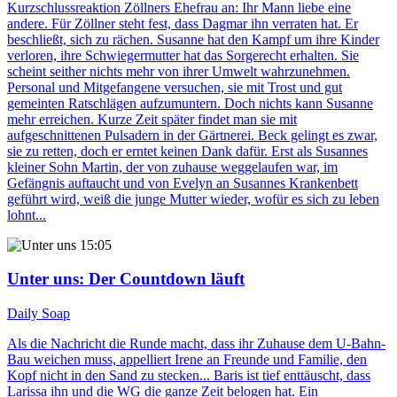
Kurzschlussreaktion Zöllners Ehefrau an: Ihr Mann liebe eine
andere. Für Zöllner steht fest, dass Dagmar ihn verraten hat. Er
beschließt, sich zu rächen. Susanne hat den Kampf um ihre Kinder
verloren, ihre Schwiegermutter hat das Sorgerecht erhalten. Sie
scheint seither nichts mehr von ihrer Umwelt wahrzunehmen.
Personal und Mitgefangene versuchen, sie mit Trost und gut
gemeinten Ratschlägen aufzumuntern. Doch nichts kann Susanne
mehr erreichen. Kurze Zeit später findet man sie mit
aufgeschnittenen Pulsadern in der Gärtnerei. Beck gelingt es zwar,
sie zu retten, doch er erntet keinen Dank dafür. Erst als Susannes
kleiner Sohn Martin, der von zuhause weggelaufen war, im
Gefängnis auftaucht und von Evelyn an Susannes Krankenbett
geführt wird, weiß die junge Mutter wieder, wofür es sich zu leben
lohnt...
15:05
Unter uns
: Der Countdown läuft
Daily Soap
Als die Nachricht die Runde macht, dass ihr Zuhause dem U-Bahn-
Bau weichen muss, appelliert Irene an Freunde und Familie, den
Kopf nicht in den Sand zu stecken... Baris ist tief enttäuscht, dass
Larissa ihn und die WG die ganze Zeit belogen hat. Ein