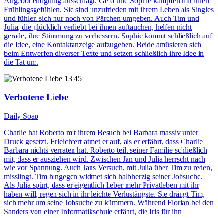
Angebot endgültig ausschlägt. Gero und Sophie kämpfen mit ihren
Frühlingsgefühlen. Sie sind unzufrieden mit ihrem Leben als Singles
und fühlen sich nur noch von Pärchen umgeben. Auch Tim und
Julia, die glücklich verliebt bei ihnen auftauchen, helfen nicht
gerade, ihre Stimmung zu verbessern. Sophie kommt schließlich auf
die Idee, eine Kontaktanzeige aufzugeben. Beide amüsieren sich
beim Entwerfen diverser Texte und setzen schließlich ihre Idee in
die Tat um.
13:45
Verbotene Liebe
Daily Soap
Charlie hat Roberto mit ihrem Besuch bei Barbara massiv unter
Druck gesetzt. Erleichtert atmet er auf, als er erfährt, dass Charlie
Barbara nichts verraten hat. Roberto teilt seiner Familie schließlich
mit, dass er ausziehen wird. Zwischen Jan und Julia herrscht nach
wie vor Spannung. Auch Jans Versuch, mit Julia über Tim zu reden,
misslingt. Tim hingegen widmet sich halbherzig seiner Jobsuche.
Als Julia spürt, dass er eigentlich lieber mehr Privatleben mit ihr
haben will, regen sich in ihr leichte Verlustängste. Sie drängt Tim,
sich mehr um seine Jobsuche zu kümmern. Während Florian bei den
Sanders von einer Informatikschule erfährt, die Iris für ihn