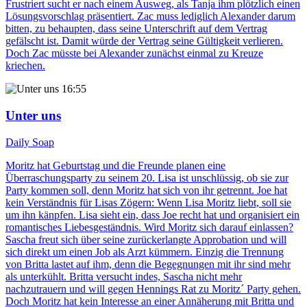
Frustriert sucht er nach einem Ausweg, als Tanja ihm plötzlich einen
Lösungsvorschlag präsentiert. Zac muss lediglich Alexander darum
bitten, zu behaupten, dass seine Unterschrift auf dem Vertrag
gefälscht ist. Damit würde der Vertrag seine Gültigkeit verlieren.
Doch Zac müsste bei Alexander zunächst einmal zu Kreuze
kriechen.
16:55
Unter uns
Daily Soap
Moritz hat Geburtstag und die Freunde planen eine
Überraschungsparty zu seinem 20. Lisa ist unschlüssig, ob sie zur
Party kommen soll, denn Moritz hat sich von ihr getrennt. Joe hat
kein Verständnis für Lisas Zögern: Wenn Lisa Moritz liebt, soll sie
um ihn känpfen. Lisa sieht ein, dass Joe recht hat und organisiert ein
romantisches Liebesgeständnis. Wird Moritz sich darauf einlassen?
Sascha freut sich über seine zurückerlangte Approbation und will
sich direkt um einen Job als Arzt kümmern. Einzig die Trennung
von Britta lastet auf ihm, denn die Begegnungen mit ihr sind mehr
als unterkühlt. Britta versucht indes, Sascha nicht mehr
nachzutrauern und will gegen Hennings Rat zu Moritz´ Party gehen.
Doch Moritz hat kein Interesse an einer Annäherung mit Britta und