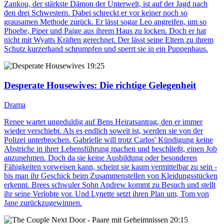
Zankou, der stärkste Dämon der Unterwelt, ist auf der Jagd nach
den drei Schwestern. Dabei schreckt er vor keiner noch so
grausamen Methode zurück. Er lässt sogar Leo angreifen, um so
Phoebe, Piper und Paige aus ihrem Haus zu locken. Doch er hat
nicht mit Wyatts Kräften gerechnet. Der lässt seine Eltern zu ihrem
Schutz kurzerhand schrumpfen und sperrt sie in ein Puppenhaus.
19:25
Desperate Housewives
: Die richtige Gelegenheit
Drama
Renee wartet ungeduldig auf Bens Heiratsantrag, den er immer
wieder verschiebt. Als es endlich soweit ist, werden sie von der
Polizei unterbrochen. Gabrielle will trotz Carlos' Kündigung keine
Abstriche in ihrer Lebensführung machen und beschließt, einen Job
anzunehmen. Doch da sie keine Ausbildung oder besonderen
Fähigkeiten vorweisen kann, scheint sie kaum vermittelbar zu sein -
bis man ihr Geschick beim Zusammenstellen von Kleidungsstücken
erkennt. Brees schwuler Sohn Andrew kommt zu Besuch und stellt
ihr seine Verlobte vor. Und Lynette setzt ihren Plan um, Tom von
Jane zurückzugewinnen.
20:15