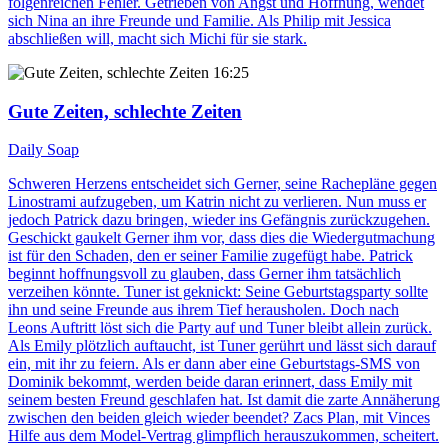
folgenreichen Fehler. Getrieben von Angst und Hoffnung, wendet
sich Nina an ihre Freunde und Familie. Als Philip mit Jessica
abschließen will, macht sich Michi für sie stark.
16:25
Gute Zeiten, schlechte Zeiten
Daily Soap
Schweren Herzens entscheidet sich Gerner, seine Rachepläne gegen
Linostrami aufzugeben, um Katrin nicht zu verlieren. Nun muss er
jedoch Patrick dazu bringen, wieder ins Gefängnis zurückzugehen.
Geschickt gaukelt Gerner ihm vor, dass dies die Wiedergutmachung
ist für den Schaden, den er seiner Familie zugefügt habe. Patrick
beginnt hoffnungsvoll zu glauben, dass Gerner ihm tatsächlich
verzeihen könnte. Tuner ist geknickt: Seine Geburtstagsparty sollte
ihn und seine Freunde aus ihrem Tief herausholen. Doch nach
Leons Auftritt löst sich die Party auf und Tuner bleibt allein zurück.
Als Emily plötzlich auftaucht, ist Tuner gerührt und lässt sich darauf
ein, mit ihr zu feiern. Als er dann aber eine Geburtstags-SMS von
Dominik bekommt, werden beide daran erinnert, dass Emily mit
seinem besten Freund geschlafen hat. Ist damit die zarte Annäherung
zwischen den beiden gleich wieder beendet? Zacs Plan, mit Vinces
Hilfe aus dem Model-Vertrag glimpflich herauszukommen, scheitert.