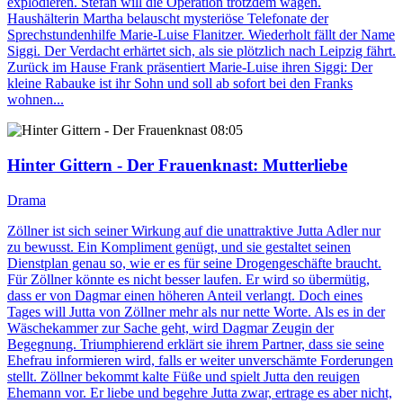
explodieren. Stefan will die Operation trotzdem wagen.
Haushälterin Martha belauscht mysteriöse Telefonate der
Sprechstundenhilfe Marie-Luise Flanitzer. Wiederholt fällt der Name
Siggi. Der Verdacht erhärtet sich, als sie plötzlich nach Leipzig fährt.
Zurück im Hause Frank präsentiert Marie-Luise ihren Siggi: Der
kleine Rabauke ist ihr Sohn und soll ab sofort bei den Franks
wohnen...
08:05
Hinter Gittern - Der Frauenknast
: Mutterliebe
Drama
Zöllner ist sich seiner Wirkung auf die unattraktive Jutta Adler nur
zu bewusst. Ein Kompliment genügt, und sie gestaltet seinen
Dienstplan genau so, wie er es für seine Drogengeschäfte braucht.
Für Zöllner könnte es nicht besser laufen. Er wird so übermütig,
dass er von Dagmar einen höheren Anteil verlangt. Doch eines
Tages will Jutta von Zöllner mehr als nur nette Worte. Als es in der
Wäschekammer zur Sache geht, wird Dagmar Zeugin der
Begegnung. Triumphierend erklärt sie ihrem Partner, dass sie seine
Ehefrau informieren wird, falls er weiter unverschämte Forderungen
stellt. Zöllner bekommt kalte Füße und spielt Jutta den reuigen
Ehemann vor. Er liebe und begehre Jutta zwar, ertrage es aber nicht,