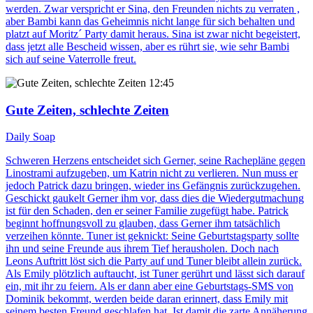
werden. Zwar verspricht er Sina, den Freunden nichts zu verraten ,
aber Bambi kann das Geheimnis nicht lange für sich behalten und
platzt auf Moritz´ Party damit heraus. Sina ist zwar nicht begeistert,
dass jetzt alle Bescheid wissen, aber es rührt sie, wie sehr Bambi
sich auf seine Vaterrolle freut.
12:45
Gute Zeiten, schlechte Zeiten
Daily Soap
Schweren Herzens entscheidet sich Gerner, seine Rachepläne gegen
Linostrami aufzugeben, um Katrin nicht zu verlieren. Nun muss er
jedoch Patrick dazu bringen, wieder ins Gefängnis zurückzugehen.
Geschickt gaukelt Gerner ihm vor, dass dies die Wiedergutmachung
ist für den Schaden, den er seiner Familie zugefügt habe. Patrick
beginnt hoffnungsvoll zu glauben, dass Gerner ihm tatsächlich
verzeihen könnte. Tuner ist geknickt: Seine Geburtstagsparty sollte
ihn und seine Freunde aus ihrem Tief herausholen. Doch nach
Leons Auftritt löst sich die Party auf und Tuner bleibt allein zurück.
Als Emily plötzlich auftaucht, ist Tuner gerührt und lässt sich darauf
ein, mit ihr zu feiern. Als er dann aber eine Geburtstags-SMS von
Dominik bekommt, werden beide daran erinnert, dass Emily mit
seinem besten Freund geschlafen hat. Ist damit die zarte Annäherung