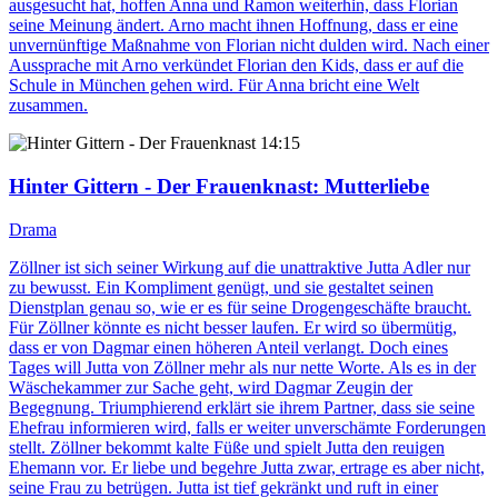
ausgesucht hat, hoffen Anna und Ramon weiterhin, dass Florian
seine Meinung ändert. Arno macht ihnen Hoffnung, dass er eine
unvernünftige Maßnahme von Florian nicht dulden wird. Nach einer
Aussprache mit Arno verkündet Florian den Kids, dass er auf die
Schule in München gehen wird. Für Anna bricht eine Welt
zusammen.
14:15
Hinter Gittern - Der Frauenknast
: Mutterliebe
Drama
Zöllner ist sich seiner Wirkung auf die unattraktive Jutta Adler nur
zu bewusst. Ein Kompliment genügt, und sie gestaltet seinen
Dienstplan genau so, wie er es für seine Drogengeschäfte braucht.
Für Zöllner könnte es nicht besser laufen. Er wird so übermütig,
dass er von Dagmar einen höheren Anteil verlangt. Doch eines
Tages will Jutta von Zöllner mehr als nur nette Worte. Als es in der
Wäschekammer zur Sache geht, wird Dagmar Zeugin der
Begegnung. Triumphierend erklärt sie ihrem Partner, dass sie seine
Ehefrau informieren wird, falls er weiter unverschämte Forderungen
stellt. Zöllner bekommt kalte Füße und spielt Jutta den reuigen
Ehemann vor. Er liebe und begehre Jutta zwar, ertrage es aber nicht,
seine Frau zu betrügen. Jutta ist tief gekränkt und ruft in einer