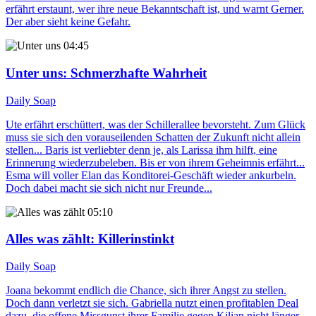
erfährt erstaunt, wer ihre neue Bekanntschaft ist, und warnt Gerner.
Der aber sieht keine Gefahr.
04:45
Unter uns
: Schmerzhafte Wahrheit
Daily Soap
Ute erfährt erschüttert, was der Schillerallee bevorsteht. Zum Glück
muss sie sich den vorauseilenden Schatten der Zukunft nicht allein
stellen... Baris ist verliebter denn je, als Larissa ihm hilft, eine
Erinnerung wiederzubeleben. Bis er von ihrem Geheimnis erfährt...
Esma will voller Elan das Konditorei-Geschäft wieder ankurbeln.
Doch dabei macht sie sich nicht nur Freunde...
05:10
Alles was zählt
: Killerinstinkt
Daily Soap
Joana bekommt endlich die Chance, sich ihrer Angst zu stellen.
Doch dann verletzt sie sich. Gabriella nutzt einen profitablen Deal
dazu, die offene Missgunst ihrer Familie gegen Kilian nicht länger