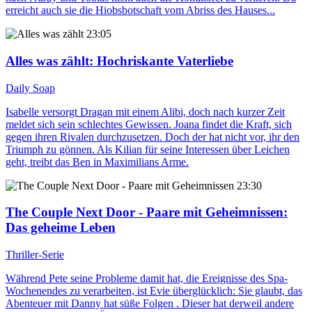
erreicht auch sie die Hiobsbotschaft vom Abriss des Hauses...
23:05
Alles was zählt
: Hochriskante Vaterliebe
Daily Soap
Isabelle versorgt Dragan mit einem Alibi, doch nach kurzer Zeit
meldet sich sein schlechtes Gewissen. Joana findet die Kraft, sich
gegen ihren Rivalen durchzusetzen. Doch der hat nicht vor, ihr den
Triumph zu gönnen. Als Kilian für seine Interessen über Leichen
geht, treibt das Ben in Maximilians Arme.
23:30
The Couple Next Door - Paare mit Geheimnissen
:
Das geheime Leben
Thriller-Serie
Während Pete seine Probleme damit hat, die Ereignisse des Spa-
Wochenendes zu verarbeiten, ist Evie überglücklich: Sie glaubt, das
Abenteuer mit Danny hat süße Folgen . Dieser hat derweil andere