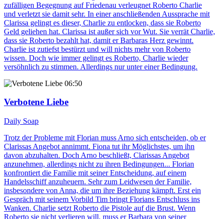
zufälligen Begegnung auf Friedenau verleugnet Roberto Charlie
und verletzt sie damit sehr. In einer anschließenden Aussprache mit
Clarissa gelingt es dieser, Charlie zu entlocken, dass sie Roberto
Geld geliehen hat. Clarissa ist außer sich vor Wut. Sie verrät Charlie,
dass sie Roberto bezahlt hat, damit er Barbaras Herz gewinnt.
Charlie ist zutiefst bestürzt und will nichts mehr von Roberto
wissen. Doch wie immer gelingt es Roberto, Charlie wieder
versöhnlich zu stimmen. Allerdings nur unter einer Bedingung.
06:50
Verbotene Liebe
Daily Soap
Trotz der Probleme mit Florian muss Arno sich entscheiden, ob er
Clarissas Angebot annimmt. Fiona tut ihr Möglichstes, um ihn
davon abzuhalten. Doch Arno beschließt, Clarissas Angebot
anzunehmen, allerdings nicht zu ihren Bedingungen... Florian
konfrontiert die Familie mit seiner Entscheidung, auf einem
Handelsschiff anzuheuern. Sehr zum Leidwesen der Familie,
insbesondere von Anna, die um ihre Beziehung kämpft. Erst ein
Gespräch mit seinem Vorbild Tim bringt Florians Entschluss ins
Wanken. Charlie setzt Roberto die Pistole auf die Brust. Wenn
Roberto sie nicht verlieren will, muss er Barbara von seiner