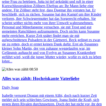
seine Frau zu betrügen. Jutta ist tief gekränkt und ruft in einer
Kurzschlussreaktion Zöllners Ehefrau an: Ihr Mann liebe eine
andere. Für Zöllner steht fest, dass Dagmar ihn verraten hat. Er
beschließt, sich zu rächen. Susanne hat den Kampf um ihre Kinder
verloren, ihre Schwiegermutter hat das Sorgerecht erhalten. Sie
scheint seither nichts mehr von ihrer Umwelt wahrzunehmen.
Personal und Mitgefangene versuchen, sie mit Trost und gut
gemeinten Ratschlägen aufzumuntern. Doch nichts kann Susanne
mehr erreichen. Kurze Zeit später findet man sie mit
aufgeschnittenen Pulsadern in der Gärtnerei. Beck gelingt es zwar,
sie zu retten, doch er erntet keinen Dank dafür. Erst als Susannes
kleiner Sohn Martin, der von zuhause weggelaufen war, im
Gefängnis auftaucht und von Evelyn an Susannes Krankenbett
geführt wird, weiß die junge Mutter wieder, wofür es sich zu leben
lohnt...
08:50
Alles was zählt
: Hochriskante Vaterliebe
Daily Soap
Isabelle versorgt Dragan mit einem Alibi, doch nach kurzer Zeit
meldet sich sein schlechtes Gewissen. Joana findet die Kraft, sich
gegen ihren Rivalen durchzusetzen. Doch der hat nicht vor, ihr den