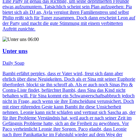
Eine Party ist genau das Richtige, um seine deprimierten Freunde
etwas aufzumuntern. Tatsächlich scheint sein Plan aufzugehen: Pia
bietet sich als DJ an, Ayla vergisst ihren Familienstress und selbst
Philip reißt sich für Tuner zusammen. Doch dann erscheint Leon auf
der Party und macht die gute Stimmung mit einem verbitterten
Auftritt zunichte.
06:00
Unter uns
Daily Soap
Bambi erfährt perplex, dass er Vater wird, freut sich dann aber
ehrlich über diese Neuigkeiten. Doch als er Sina mit seiner Euphorie
überfordert, blockt sie ihn schroff ab. Als er auch noch Sinas Pro &
Contra-Liste findet, befürchtet Bambi, dass Sina das Kind nicht
behalten will. Für Sina kommt ein Schwangerschaftsabbruch jedoch
nicht in Frage, auch wenn sie ihre Entscheidung verunsichert. Doch
mit einer rührenden Geste kann Bambi ihr diese Unsicherheit
nehmen. Leonie kann nicht schlafen und vertraut sich Sascha an, der
für ihre Probleme Verständnis hat, weil auch er nach seiner Zeit im
Gefängnis Probleme hatte, sich an die Freiheit zu gewöhnen. Vor
Paco verheimlicht Leonie ihre Sorgen. Paco glaubt, dass Leonie
nach ihrer Panikattacke im Fahrstuhl wieder auf dem Weg der