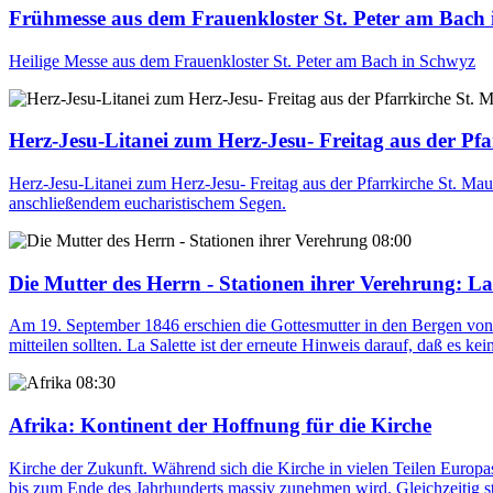
Frühmesse aus dem Frauenkloster St. Peter am Bach
Heilige Messe aus dem Frauenkloster St. Peter am Bach in Schwyz
Herz-Jesu-Litanei zum Herz-Jesu- Freitag aus der Pfa
Herz-Jesu-Litanei zum Herz-Jesu- Freitag aus der Pfarrkirche St. Mau
anschließendem eucharistischem Segen.
08:00
Die Mutter des Herrn - Stationen ihrer Verehrung
: La
Am 19. September 1846 erschien die Gottesmutter in den Bergen von 
mitteilen sollten. La Salette ist der erneute Hinweis darauf, daß es k
08:30
Afrika
: Kontinent der Hoffnung für die Kirche
Kirche der Zukunft. Während sich die Kirche in vielen Teilen Europas
bis zum Ende des Jahrhunderts massiv zunehmen wird. Gleichzeitig st