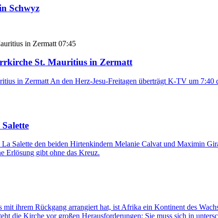
 in Schwyz
07:45
rrkirche St. Mauritius in Zermatt
ritius in Zermatt An den Herz-Jesu-Freitagen überträgt K-TV um 7:40 d
 Salette
La Salette den beiden Hirtenkindern Melanie Calvat und Maximin Gira
eine Erlösung gibt ohne das Kreuz.
 mit ihrem Rückgang arrangiert hat, ist Afrika ein Kontinent des Wach
eht die Kirche vor großen Herausforderungen: Sie muss sich in untersc