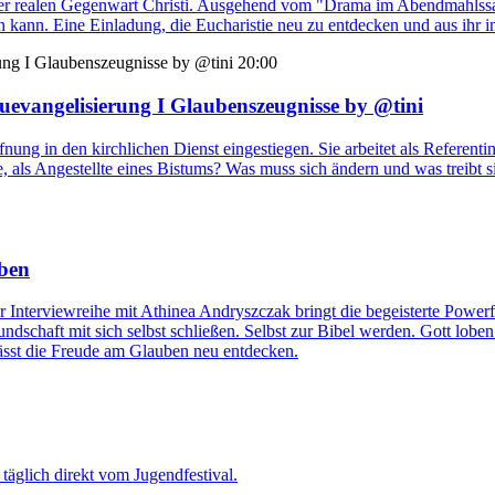
eser realen Gegenwart Christi. Ausgehend vom "Drama im Abendmahlssaal
kann. Eine Einladung, die Eucharistie neu zu entdecken und aus ihr im
20:00
uevangelisierung I Glaubenszeugnisse by @tini
fnung in den kirchlichen Dienst eingestiegen. Sie arbeitet als Referent
e, als Angestellte eines Bistums? Was muss sich ändern und was treibt s
eben
r Interviewreihe mit Athinea Andryszczak bringt die begeisterte Power
Freundschaft mit sich selbst schließen. Selbst zur Bibel werden. Gott
ässt die Freude am Glauben neu entdecken.
täglich direkt vom Jugendfestival.