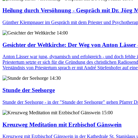
Heilung durch Versöhnung - Gespräch mit Dr. Jörg M
Günther Klempnauer im Gespräch mit dem Priester und Psychotherape
14:00
Gesichter der Weltkirche
: Der Weg von Anton Lässer 
Anton Lässer war jung, dynamisch und erfolgreich - und doch fehlte 
Priestertum setzte er sich für die Gründung des christlichen Radio
Verständnis von Priestertum sprach er mit André Stiefenhofer auf e
14:30
Stunde der Seelsorge
Stunde der Seelsorge - in der "Stunde der Seelsorge" gehen Pfarrer 
15:00
Kreuzweg Meditation mit Erzbischof Gänswein
Kreuzweg mit Erzbischof Gänswein in der Kathedrale St. Stanislaus u