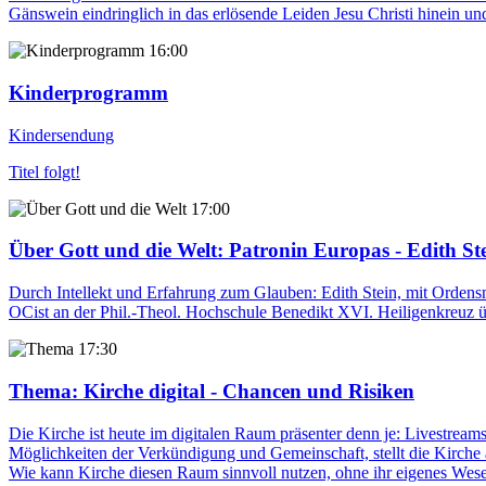
Gänswein eindringlich in das erlösende Leiden Jesu Christi hinein un
16:00
Kinderprogramm
Kindersendung
Titel folgt!
17:00
Über Gott und die Welt
: Patronin Europas - Edith St
Durch Intellekt und Erfahrung zum Glauben: Edith Stein, mit Ordens
OCist an der Phil.-Theol. Hochschule Benedikt XVI. Heiligenkreuz üb
17:30
Thema
: Kirche digital - Chancen und Risiken
Die Kirche ist heute im digitalen Raum präsenter denn je: Livestrea
Möglichkeiten der Verkündigung und Gemeinschaft, stellt die Kirche 
Wie kann Kirche diesen Raum sinnvoll nutzen, ohne ihr eigenes Wese