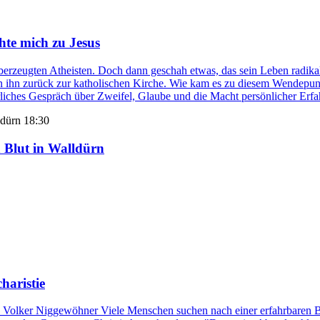
hte mich zu Jesus
zeugten Atheisten. Doch dann geschah etwas, das sein Leben radikal v
n ihn zurück zur katholischen Kirche. Wie kam es zu diesem Wendepunk
hrliches Gespräch über Zweifel, Glaube und die Macht persönlicher 
18:30
n Blut in Walldürn
haristie
: Volker Niggewöhner Viele Menschen suchen nach einer erfahrbaren 