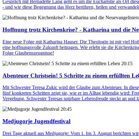
Gespräch mit Bernadette Lang geht es um die Eucharistie als Ort di
- und wie diese Begegnung das Herz berühren, heilen und verwandeln 
Hoffnung trotz Kirchenkrise? - Katharina und die Ne
Eine neue Folge mit Katharina Hauser. Die Theologin ist mit viel Hof
eine hoffnungsvolle Zukunft beitragen. Wie erlebt sie die Kirchenkris
Folge Glaubenszeugnisse!
20:15
Abenteuer Christsein! 5 Schritte zu einem erfüllten L
Mit Schwester Teresa Zukic wird der Glaube zum Abenteuer. In diese
fünf konkreten Schritten zeigt sie, wie er im Alltag lebendig wird: 
Vergebung. Schwester Teresas spürbare Lebensfreude steckt an und l
20:45
Medjugorje Jugendfestival
Drei Tage aktuell aus Medjugorje: Vom 1. bis 3. August berichten wir 