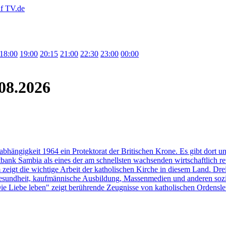
18:00
19:00
20:15
21:00
22:30
23:00
00:00
08.2026
nabhängigkeit 1964 ein Protektorat der Britischen Krone. Es gibt dort u
bank Sambia als eines der am schnellsten wachsenden wirtschaftlich re
m zeigt die wichtige Arbeit der katholischen Kirche in diesem Land. Dr
g, Gesundheit, kaufmännische Ausbildung, Massenmedien und anderen so
Die Liebe leben" zeigt berührende Zeugnisse von katholischen Ordensleu