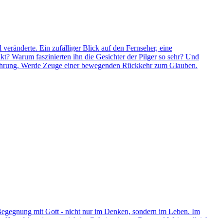
eränderte. Ein zufälliger Blick auf den Fernseher, eine
t? Warum faszinierten ihn die Gesichter der Pilger so sehr? Und
Erfahrung. Werde Zeuge einer bewegenden Rückkehr zum Glauben.
Begegnung mit Gott - nicht nur im Denken, sondern im Leben. Im