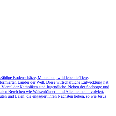
nzählige Bodenschätze, Mineralien, wild lebende Tiere,
formierten Länder der Welt. Diese wirtschaftliche Entwicklung hat
ei Viertel der Katholiken sind Jugendliche. Neben der Seelsorge und
zialen Bereichen wie Waisenhäusern und Altenheimen involviert.
ten und Laien, die engagiert ihren Nächsten lieben, so wie Jesus