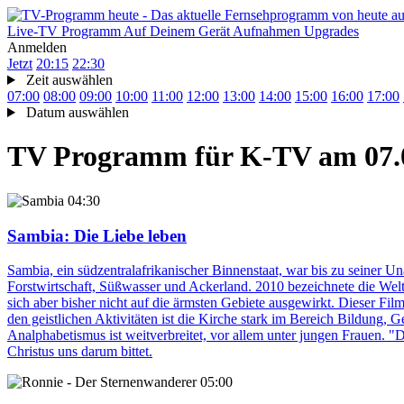
Live-TV
Programm
Auf Deinem Gerät
Aufnahmen
Upgrades
Anmelden
Jetzt
20:15
22:30
Zeit auswählen
07:00
08:00
09:00
10:00
11:00
12:00
13:00
14:00
15:00
16:00
17:00
Datum auswählen
TV Programm für
K-TV
am 07.
04:30
Sambia
: Die Liebe leben
Sambia, ein südzentralafrikanischer Binnenstaat, war bis zu seiner U
Forstwirtschaft, Süßwasser und Ackerland. 2010 bezeichnete die Welt
sich aber bisher nicht auf die ärmsten Gebiete ausgewirkt. Dieser Fil
den geistlichen Aktivitäten ist die Kirche stark im Bereich Bildun
Analphabetismus ist weitverbreitet, vor allem unter jungen Frauen. "
Christus uns darum bittet.
05:00