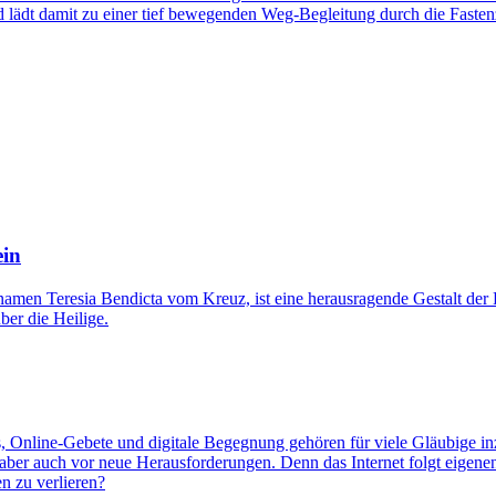
d lädt damit zu einer tief bewegenden Weg-Begleitung durch die Fastenz
ein
namen Teresia Bendicta vom Kreuz, ist eine herausragende Gestalt der
er die Heilige.
ms, Online-Gebete und digitale Begegnung gehören für viele Gläubige i
aber auch vor neue Herausforderungen. Denn das Internet folgt eigenen
n zu verlieren?