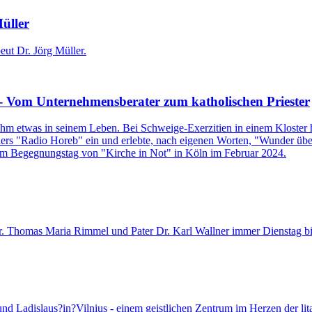
üller
ut Dr. Jörg Müller.
- Vom Unternehmensberater zum katholischen Priester
ihm etwas in seinem Leben. Bei Schweige-Exerzitien in einem Kloster 
senders "Radio Horeb" ein und erlebte, nach eigenen Worten, "Wunder ü
inem Begegnungstag von "Kirche in Not" in Köln im Februar 2024.
Dr. Thomas Maria Rimmel und Pater Dr. Karl Wallner immer Dienstag bis 
nd Ladislaus?in?Vilnius - einem geistlichen Zentrum im Herzen der lita