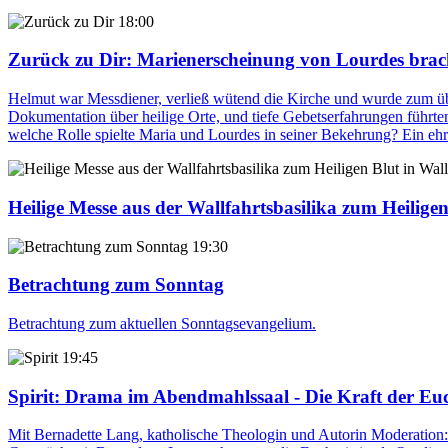
18:00
Zurück zu Dir
: Marienerscheinung von Lourdes brac
Helmut war Messdiener, verließ wütend die Kirche und wurde zum über
Dokumentation über heilige Orte, und tiefe Gebetserfahrungen führte
welche Rolle spielte Maria und Lourdes in seiner Bekehrung? Ein e
Heilige Messe aus der Wallfahrtsbasilika zum Heilige
19:30
Betrachtung zum Sonntag
Betrachtung zum aktuellen Sonntagsevangelium.
19:45
Spirit
: Drama im Abendmahlssaal - Die Kraft der Euc
Mit Bernadette Lang, katholische Theologin und Autorin Moderation