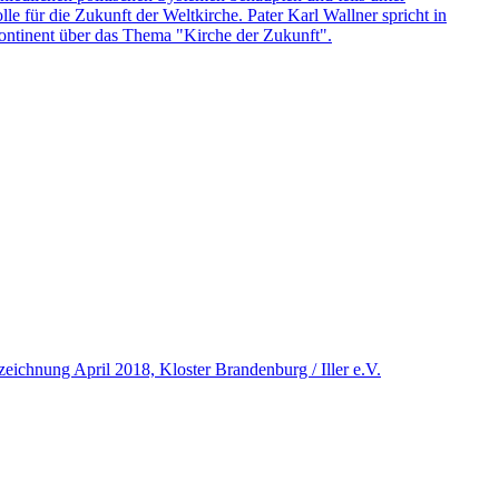
e für die Zukunft der Weltkirche. Pater Karl Wallner spricht in
ontinent über das Thema "Kirche der Zukunft".
ichnung April 2018, Kloster Brandenburg / Iller e.V.