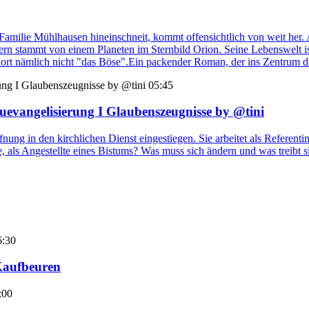
Familie Mühlhausen hineinschneit, kommt offensichtlich von weit her. An
ern stammt von einem Planeten im Sternbild Orion. Seine Lebenswelt ist 
 dort nämlich nicht "das Böse".Ein packender Roman, der ins Zentrum d
05:45
uevangelisierung I Glaubenszeugnisse by @tini
fnung in den kirchlichen Dienst eingestiegen. Sie arbeitet als Referent
e, als Angestellte eines Bistums? Was muss sich ändern und was treibt s
6:30
Kaufbeuren
:00