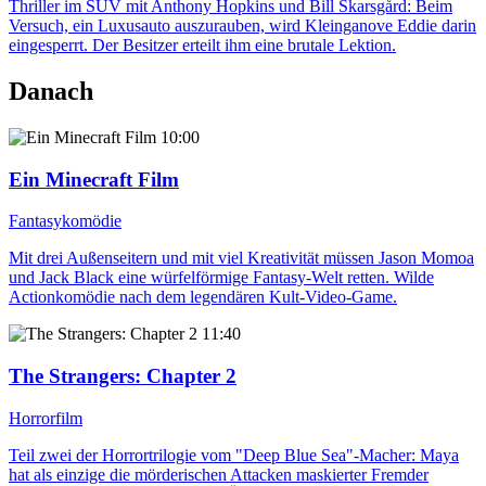
Thriller im SUV mit Anthony Hopkins und Bill Skarsgård: Beim
Versuch, ein Luxusauto auszurauben, wird Kleinganove Eddie darin
eingesperrt. Der Besitzer erteilt ihm eine brutale Lektion.
Danach
10:00
Ein Minecraft Film
Fantasykomödie
Mit drei Außenseitern und mit viel Kreativität müssen Jason Momoa
und Jack Black eine würfelförmige Fantasy-Welt retten. Wilde
Actionkomödie nach dem legendären Kult-Video-Game.
11:40
The Strangers: Chapter 2
Horrorfilm
Teil zwei der Horrortrilogie vom "Deep Blue Sea"-Macher: Maya
hat als einzige die mörderischen Attacken maskierter Fremder