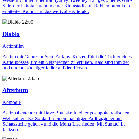
Western-Crimethriller mit Sydney Sweeney: Ein gestohlenes Ghost-
Shirt der Lakota taucht in einer Kleinstadt auf. Bald entbrennt ein
erbitterter Kampf um das wertvolle Artefakt.
22:00
Diablo
Actionfilm
Action mit Genrestar Scott Adkins: Kris entführt die Tochter eines
Kartellbosses, um ein Versprechen zu erfüllen. Bald sind ihm der
und ein rachsüchtiger Killer auf den Fersen.
23:35
Afterburn
Komödie
Actionabenteuer mit Dave Bautista: In einer postapokalyptischen
Welt soll ein Ex-Soldat für einen mächtigen Auftraggeber auf
Schatzsuche gehen - und die Mona Lisa finden. Mit Samuel L.
Jackson.