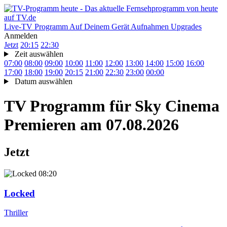
Live-TV
Programm
Auf Deinem Gerät
Aufnahmen
Upgrades
Anmelden
Jetzt
20:15
22:30
Zeit auswählen
07:00
08:00
09:00
10:00
11:00
12:00
13:00
14:00
15:00
16:00
17:00
18:00
19:00
20:15
21:00
22:30
23:00
00:00
Datum auswählen
TV Programm für
Sky Cinema
Premieren
am 07.08.2026
Jetzt
08:20
Locked
Thriller