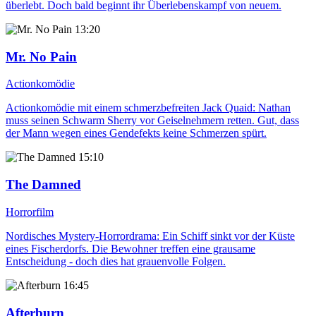
überlebt. Doch bald beginnt ihr Überlebenskampf von neuem.
13:20
Mr. No Pain
Actionkomödie
Actionkomödie mit einem schmerzbefreiten Jack Quaid: Nathan
muss seinen Schwarm Sherry vor Geiselnehmern retten. Gut, dass
der Mann wegen eines Gendefekts keine Schmerzen spürt.
15:10
The Damned
Horrorfilm
Nordisches Mystery-Horrordrama: Ein Schiff sinkt vor der Küste
eines Fischerdorfs. Die Bewohner treffen eine grausame
Entscheidung - doch dies hat grauenvolle Folgen.
16:45
Afterburn