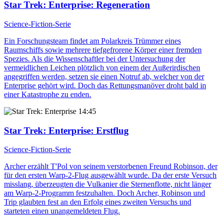
Star Trek: Enterprise
: Regeneration
Science-Fiction-Serie
Ein Forschungsteam findet am Polarkreis Trümmer eines
Raumschiffs sowie mehrere tiefgefrorene Körper einer fremden
Spezies. Als die Wissenschaftler bei der Untersuchung der
vermeidlichen Leichen plötzlich von einem der Außerirdischen
angegriffen werden, setzen sie einen Notruf ab, welcher von der
Enterprise gehört wird. Doch das Rettungsmanöver droht bald in
einer Katastrophe zu enden.
14:45
Star Trek: Enterprise
: Erstflug
Science-Fiction-Serie
Archer erzählt T'Pol von seinem verstorbenen Freund Robinson, der
für den ersten Warp-2-Flug ausgewählt wurde. Da der erste Versuch
misslang, überzeugten die Vulkanier die Sternenflotte, nicht länger
am Warp-2-Programm festzuhalten. Doch Archer, Robinson und
Trip glaubten fest an den Erfolg eines zweiten Versuchs und
starteten einen unangemeldeten Flug.