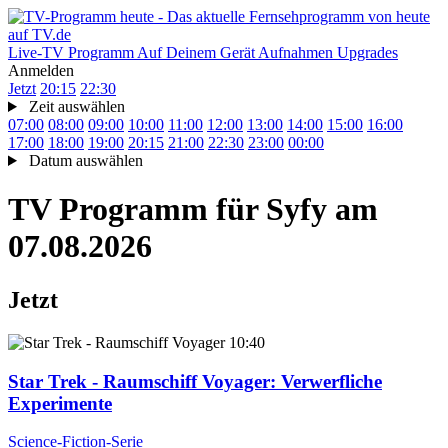
Live-TV
Programm
Auf Deinem Gerät
Aufnahmen
Upgrades
Anmelden
Jetzt
20:15
22:30
Zeit auswählen
07:00
08:00
09:00
10:00
11:00
12:00
13:00
14:00
15:00
16:00
17:00
18:00
19:00
20:15
21:00
22:30
23:00
00:00
Datum auswählen
TV Programm für
Syfy
am
07.08.2026
Jetzt
10:40
Star Trek - Raumschiff Voyager
: Verwerfliche
Experimente
Science-Fiction-Serie