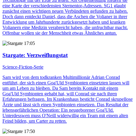
Technologie mit der Erde zu teilen. Als Gegenleistung fordern sie
eine Karte der verschiedensten Sternentor-Adressen. SG1 glaubt
zunächst einen wichtigen neuen Verbündeten gefunden zu haben.
Doch dann entdeckt Daniel, dass die Aschen die Volianer in ihrer
Entwicklung um Jahrhunderte zurückgesetzt haben und kranken
Volianern eine Medizin verabreicht haben, die unfruchtbar macht.
Offenbar wollen sie der Menschheit etwas Ähnliches antun.
17:05
Stargate
: Verzweiflungstat
Science-Fiction-Serie
Sam wird von dem todkranken Multimillionär Adrian Conrad
entführt, der sich einen Goa'Uld Symbionten einsetzten lassen will
um am Leben zu bleiben. Da Sam bereits Kontakt mit einem
Goa'Uld Symbionten gehabt hat, will Conrad sie nach ihren
Erfahrungen befragen. Im Krankenhaus besticht Conrad skrupellose
Ärzte und lässt sich einen Symbionten einsetzen. Das Resultat der
lebensgefährlichen Operation: Ein neugeborener Goa'Uld.
Unterdesswen muss O'Neill widerwillig ein Team mit einem alten
Feind bilden, um Carter zu retten.
17:50