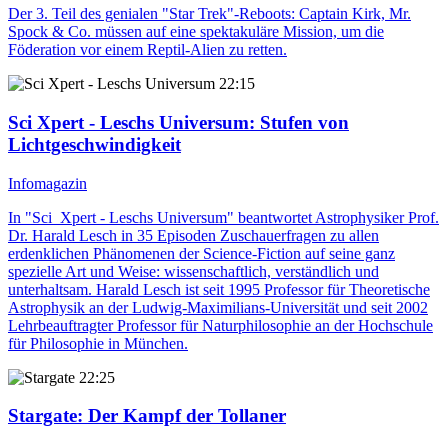
Der 3. Teil des genialen "Star Trek"-Reboots: Captain Kirk, Mr.
Spock & Co. müssen auf eine spektakuläre Mission, um die
Föderation vor einem Reptil-Alien zu retten.
22:15
Sci Xpert - Leschs Universum
: Stufen von
Lichtgeschwindigkeit
Infomagazin
In "Sci_Xpert - Leschs Universum" beantwortet Astrophysiker Prof.
Dr. Harald Lesch in 35 Episoden Zuschauerfragen zu allen
erdenklichen Phänomenen der Science-Fiction auf seine ganz
spezielle Art und Weise: wissenschaftlich, verständlich und
unterhaltsam. Harald Lesch ist seit 1995 Professor für Theoretische
Astrophysik an der Ludwig-Maximilians-Universität und seit 2002
Lehrbeauftragter Professor für Naturphilosophie an der Hochschule
für Philosophie in München.
22:25
Stargate
: Der Kampf der Tollaner