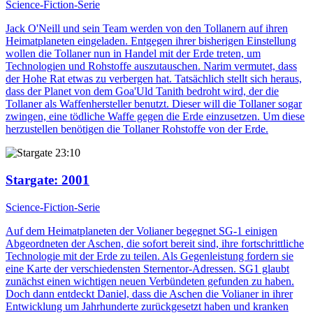
Science-Fiction-Serie
Jack O'Neill und sein Team werden von den Tollanern auf ihren
Heimatplaneten eingeladen. Entgegen ihrer bisherigen Einstellung
wollen die Tollaner nun in Handel mit der Erde treten, um
Technologien und Rohstoffe auszutauschen. Narim vermutet, dass
der Hohe Rat etwas zu verbergen hat. Tatsächlich stellt sich heraus,
dass der Planet von dem Goa'Uld Tanith bedroht wird, der die
Tollaner als Waffenhersteller benutzt. Dieser will die Tollaner sogar
zwingen, eine tödliche Waffe gegen die Erde einzusetzen. Um diese
herzustellen benötigen die Tollaner Rohstoffe von der Erde.
23:10
Stargate
: 2001
Science-Fiction-Serie
Auf dem Heimatplaneten der Volianer begegnet SG-1 einigen
Abgeordneten der Aschen, die sofort bereit sind, ihre fortschrittliche
Technologie mit der Erde zu teilen. Als Gegenleistung fordern sie
eine Karte der verschiedensten Sternentor-Adressen. SG1 glaubt
zunächst einen wichtigen neuen Verbündeten gefunden zu haben.
Doch dann entdeckt Daniel, dass die Aschen die Volianer in ihrer
Entwicklung um Jahrhunderte zurückgesetzt haben und kranken