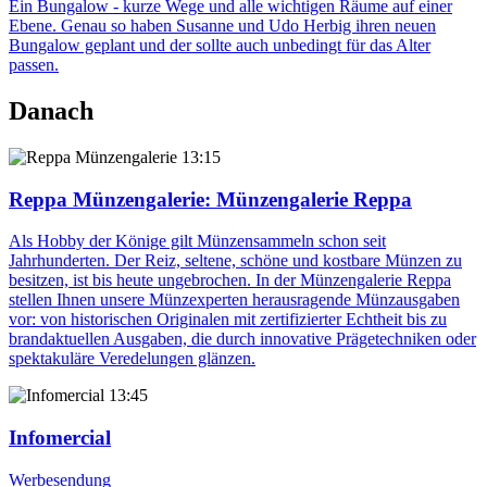
Ein Bungalow - kurze Wege und alle wichtigen Räume auf einer
Ebene. Genau so haben Susanne und Udo Herbig ihren neuen
Bungalow geplant und der sollte auch unbedingt für das Alter
passen.
Danach
13:15
Reppa Münzengalerie
: Münzengalerie Reppa
Als Hobby der Könige gilt Münzensammeln schon seit
Jahrhunderten. Der Reiz, seltene, schöne und kostbare Münzen zu
besitzen, ist bis heute ungebrochen. In der Münzengalerie Reppa
stellen Ihnen unsere Münzexperten herausragende Münzausgaben
vor: von historischen Originalen mit zertifizierter Echtheit bis zu
brandaktuellen Ausgaben, die durch innovative Prägetechniken oder
spektakuläre Veredelungen glänzen.
13:45
Infomercial
Werbesendung