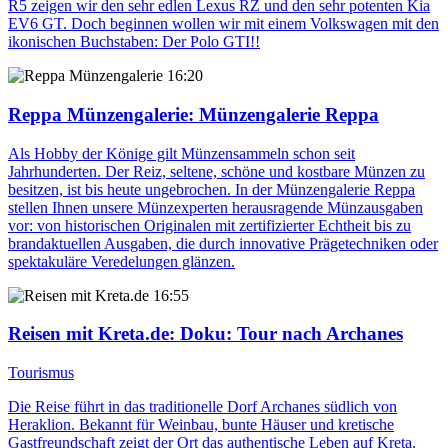
R5 zeigen wir den sehr edlen Lexus RZ und den sehr potenten Kia
EV6 GT. Doch beginnen wollen wir mit einem Volkswagen mit den
ikonischen Buchstaben: Der Polo GTI!!
16:20
Reppa Münzengalerie
: Münzengalerie Reppa
Als Hobby der Könige gilt Münzensammeln schon seit
Jahrhunderten. Der Reiz, seltene, schöne und kostbare Münzen zu
besitzen, ist bis heute ungebrochen. In der Münzengalerie Reppa
stellen Ihnen unsere Münzexperten herausragende Münzausgaben
vor: von historischen Originalen mit zertifizierter Echtheit bis zu
brandaktuellen Ausgaben, die durch innovative Prägetechniken oder
spektakuläre Veredelungen glänzen.
16:55
Reisen mit Kreta.de
: Doku: Tour nach Archanes
Tourismus
Die Reise führt in das traditionelle Dorf Archanes südlich von
Heraklion. Bekannt für Weinbau, bunte Häuser und kretische
Gastfreundschaft zeigt der Ort das authentische Leben auf Kreta.