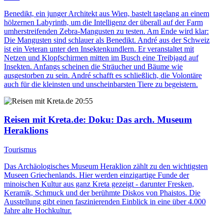
Benedikt, ein junger Architekt aus Wien, bastelt tagelang an einem
hölzernen Labyrinth, um die Intelligenz der überall auf der Farm
umherstreifenden Zebra-Mangusten zu testen. Am Ende wird klar:
Die Mangusten sind schlauer als Benedikt. André aus der Schweiz
ist ein Veteran unter den Insektenkundlern. Er veranstaltet mit
Netzen und Klopfschirmen mitten im Busch eine Treibjagd auf
Insekten. Anfangs scheinen die Sträucher und Bäume wie
ausgestorben zu sein. André schafft es schließlich, die Volontäre
auch für die kleinsten und unscheinbarsten Tiere zu begeistern.
20:55
Reisen mit Kreta.de
: Doku: Das arch. Museum
Heraklions
Tourismus
Das Archäologisches Museum Heraklion zählt zu den wichtigsten
Museen Griechenlands. Hier werden einzigartige Funde der
minoischen Kultur aus ganz Kreta gezeigt - darunter Fresken,
Keramik, Schmuck und der berühmte Diskos von Phaistos. Die
Ausstellung gibt einen faszinierenden Einblick in eine über 4.000
Jahre alte Hochkultur.