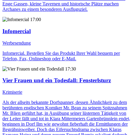
Enge Gassen, kleine Tavernen und historische Plätze machen
Archanes zu einem besonderen Ausflugsziel.
17:00
Infomercial
Werbesendung
Infomercial. Bestellen Sie das Produkt Ihrer Wahl bequem per
Telefon, Fax, Onlineshop oder E-Mail.
17:30
Vier Frauen und ein Todesfall
: Fensterlsturz
Krimiserie
Als der allseits bekannte Dorfspanner, dessen Ähnlichkeit zu dem
berühmten englischen Komiker Mr. Bean zu seinem Spitznahmen
Mr. Blien geführt hat, in Ausübung seiner lüsternen Tätigkeit von
der Leiter fällt und tot in Klara Mittermeiers Gartenbrünnlein endet,
beginnen in Dorf Ilm wie gewohnt fieberhaft die Ermittlungen der
Begräbnisweiber. Doch das Eifersuchtsdrama zwischen Klaras
Exmann Heinz und deren neuem Freund Bernie eskaliert dadurch