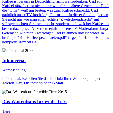
Kaffee ist bei uns in Deutschland nicht wegzudenken. Und ein
Kaffeekränzchen ist nicht nur etwas für die ältere Generation. Doch
die "Oma" weiß am besten, was zum Kaffee schmeckt. Und
natürlich unser TV koch Jörg Guhmann . In dieser Sendung lernen
Sie nicht nur wie man einen echten "Zwetschgendatschi" mit
selbstgemachten Streuseln macht, sondern auch welcher Kaffee am
besten dazu passt. Außerdem erfährt unsere TV Moderatorin Tanja
Götemann wie man Zwetschgen und Pflaumen unterscheidet.<a
href="pdf/014_Kaffeespezialitaeten.pdf" target="_blank">Hier das
komplette Rezept!</a>
20:00
Infomercial
Werbesendung
Infomercial. Bestellen Sie das Produkt Ihrer Wahl bequem per
Telefon, Fax, Onlineshop oder E-Mail.
20:15
Das Waisenhaus für wilde Tiere
Tiere