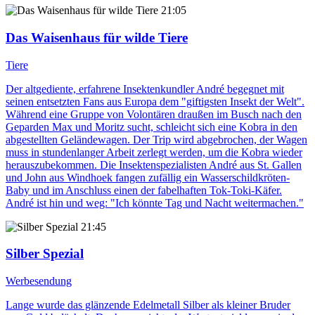
21:05
Das Waisenhaus für wilde Tiere
Tiere
Der altgediente, erfahrene Insektenkundler André begegnet mit
seinen entsetzten Fans aus Europa dem "giftigsten Insekt der Welt".
Während eine Gruppe von Volontären draußen im Busch nach den
Geparden Max und Moritz sucht, schleicht sich eine Kobra in den
abgestellten Geländewagen. Der Trip wird abgebrochen, der Wagen
muss in stundenlanger Arbeit zerlegt werden, um die Kobra wieder
herauszubekommen. Die Insektenspezialisten André aus St. Gallen
und John aus Windhoek fangen zufällig ein Wasserschildkröten-
Baby und im Anschluss einen der fabelhaften Tok-Toki-Käfer.
André ist hin und weg: "Ich könnte Tag und Nacht weitermachen."
21:45
Silber Spezial
Werbesendung
Lange wurde das glänzende Edelmetall Silber als kleiner Bruder