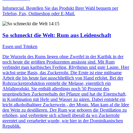
Infomercial. Bestellen Sie das Produkt Ihrer Wahl bequem per
Telefon, Fax, Onlineshop oder E-Mail.
14:15
So schmeckt die Welt
: Rum aus Leidenschaft
Essen und Trinken
Die Wurzeln des Rums liegen ohne Zweifel in der Karibik in der
noch heute die größten Produzenten ansässig sind. Mit Rum
verbindet man karibisches Feeling, Rhythmus und gute Laune. Hier
wächst seine Basis, das Zuckerrohr. Die Ernte ist eine mühsame
Arbeit die bis heute fast ausschließlich von Hand erfolgt. Bei der
Rohrzuckerproduktion entsteht die Melasse, eigentlich ein
Abfallprodukt. Sie enthält allerdings noch 50 Prozent des
ursprünglichen Zuckergehalts der Pflanze und hat die Eigenschaft,
in Kombination mit Hefe und Wasser zu gären. Dabei entsteht ein
leicht alkoholhaltiger Zuckerwein - der Mosto. Man kam af die Idee
den Wein zu destillieren. Der Rum war geboren die Destillation zu
erhöhen, und verbreitete sich schnell überall da wo Zuckerrohr
geerntet und verarbeitet wurde, wie hier in der Dominikanischen
Republik.