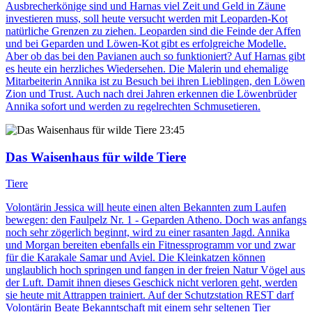
Ausbrecherkönige sind und Harnas viel Zeit und Geld in Zäune
investieren muss, soll heute versucht werden mit Leoparden-Kot
natürliche Grenzen zu ziehen. Leoparden sind die Feinde der Affen
und bei Geparden und Löwen-Kot gibt es erfolgreiche Modelle.
Aber ob das bei den Pavianen auch so funktioniert? Auf Harnas gibt
es heute ein herzliches Wiedersehen. Die Malerin und ehemalige
Mitarbeiterin Annika ist zu Besuch bei ihren Lieblingen, den Löwen
Zion und Trust. Auch nach drei Jahren erkennen die Löwenbrüder
Annika sofort und werden zu regelrechten Schmusetieren.
23:45
Das Waisenhaus für wilde Tiere
Tiere
Volontärin Jessica will heute einen alten Bekannten zum Laufen
bewegen: den Faulpelz Nr. 1 - Geparden Atheno. Doch was anfangs
noch sehr zögerlich beginnt, wird zu einer rasanten Jagd. Annika
und Morgan bereiten ebenfalls ein Fitnessprogramm vor und zwar
für die Karakale Samar und Aviel. Die Kleinkatzen können
unglaublich hoch springen und fangen in der freien Natur Vögel aus
der Luft. Damit ihnen dieses Geschick nicht verloren geht, werden
sie heute mit Attrappen trainiert. Auf der Schutzstation REST darf
Volontärin Beate Bekanntschaft mit einem sehr seltenen Tier