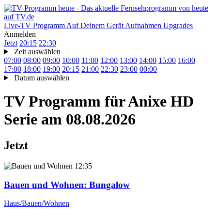
Live-TV
Programm
Auf Deinem Gerät
Aufnahmen
Upgrades
Anmelden
Jetzt
20:15
22:30
Zeit auswählen
07:00
08:00
09:00
10:00
11:00
12:00
13:00
14:00
15:00
16:00
17:00
18:00
19:00
20:15
21:00
22:30
23:00
00:00
Datum auswählen
TV Programm für
Anixe HD
Serie
am 08.08.2026
Jetzt
12:35
Bauen und Wohnen
: Bungalow
Haus/Bauen/Wohnen