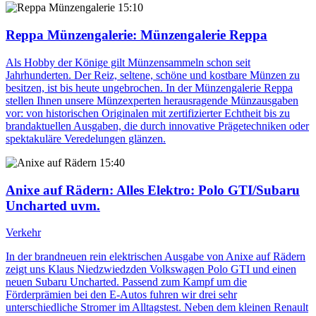
15:10
Reppa Münzengalerie
: Münzengalerie Reppa
Als Hobby der Könige gilt Münzensammeln schon seit
Jahrhunderten. Der Reiz, seltene, schöne und kostbare Münzen zu
besitzen, ist bis heute ungebrochen. In der Münzengalerie Reppa
stellen Ihnen unsere Münzexperten herausragende Münzausgaben
vor: von historischen Originalen mit zertifizierter Echtheit bis zu
brandaktuellen Ausgaben, die durch innovative Prägetechniken oder
spektakuläre Veredelungen glänzen.
15:40
Anixe auf Rädern
: Alles Elektro: Polo GTI/Subaru
Uncharted uvm.
Verkehr
In der brandneuen rein elektrischen Ausgabe von Anixe auf Rädern
zeigt uns Klaus Niedzwiedzden Volkswagen Polo GTI und einen
neuen Subaru Uncharted. Passend zum Kampf um die
Förderprämien bei den E-Autos fuhren wir drei sehr
unterschiedliche Stromer im Alltagstest. Neben dem kleinen Renault