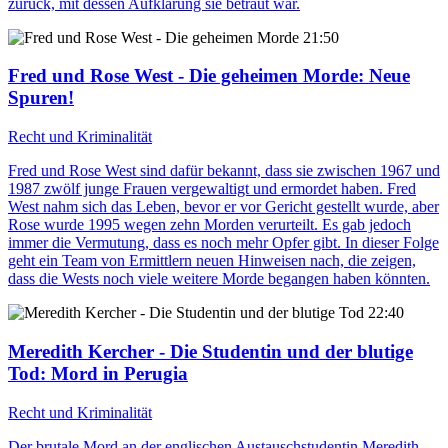
zurück, mit dessen Aufklärung sie betraut war.
21:50
Fred und Rose West - Die geheimen Morde
: Neue
Spuren!
Recht und Kriminalität
Fred und Rose West sind dafür bekannt, dass sie zwischen 1967 und
1987 zwölf junge Frauen vergewaltigt und ermordet haben. Fred
West nahm sich das Leben, bevor er vor Gericht gestellt wurde, aber
Rose wurde 1995 wegen zehn Morden verurteilt. Es gab jedoch
immer die Vermutung, dass es noch mehr Opfer gibt. In dieser Folge
geht ein Team von Ermittlern neuen Hinweisen nach, die zeigen,
dass die Wests noch viele weitere Morde begangen haben könnten.
22:40
Meredith Kercher - Die Studentin und der blutige
Tod
: Mord in Perugia
Recht und Kriminalität
Der brutale Mord an der englischen Austauschstudentin Meredith