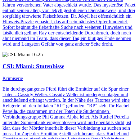
Jahren verstorbenen Vater abgeschickt wurde. Das mysteriöse Paket
enthält seinen alten, von Jekyll gestohlenen Dienstausweis, und drei
sorgfältig tätowierte Fleischfetzen. Dr. Jekyll hat offensichtlich ein
Hinweis-Puzzle gebastelt, das auf sein nächstes Opfer hindeutet.
Sofort beginnt die fieberhafte Suche nach weiteren Hinweisen und
tatsächlich gelingt Ray der entscheidende Durchbruch, doch noch
ahnt niemand im Team, dass dieser Tag ein blutiges Ende nehmen
wird und Langston Gefahr von ganz anderer Seite droht.
16:25
CSI: Miami
: Stutenbisse
Krimiserie
Ein durchgegangenes Pferd führt die Ermittler auf die Spur einer
Toten - Cassidy Weller. Cassidy Weller ist niedergeschlagen und
anschließend erhängt worden. In der Nähe des Tatortes wird eine
Reitgerte mit den Initialen "RP" gefunden. "RP" steht für Rachel
Petrella, die zusammen mit der Toten die Studentinnen-
Verbindungsgruppe Phi Gamma Alpha leitet. Als Rachel Petrella
unter der Sonnenbank eingeschlossen wird und ebenfalls stirbt, ist
klar, dass der Mörder innerhalb dieser Verbindung zu suchen sein
muss. Im Zuge der Ermittlung stellt sich heraus, dass Rachel und