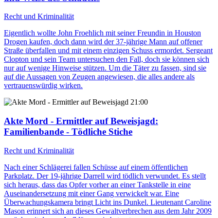
Recht und Kriminalität
Eigentlich wollte John Froehlich mit seiner Freundin in Houston
Drogen kaufen, doch dann wird der 37-jährige Mann auf offener
Straße überfallen und mit einem einzigen Schuss ermordet. Sergeant
Clopton und sein Team untersuchen den Fall, doch sie können sich
nur auf wenige Hinweise stützen. Um die Täter zu fassen, sind sie
auf die Aussagen von Zeugen angewiesen, die alles andere als
vertrauenswürdig wirken.
21:00
Akte Mord - Ermittler auf Beweisjagd
:
Familienbande - Tödliche Stiche
Recht und Kriminalität
Nach einer Schlägerei fallen Schüsse auf einem öffentlichen
Parkplatz. Der 19-jährige Darrell wird tödlich verwundet. Es stellt
sich heraus, dass das Opfer vorher an einer Tankstelle in eine
Auseinandersetzung mit einer Gang verwickelt war. Eine
Überwachungskamera bringt Licht ins Dunkel. Lieutenant Caroline
Mason erinnert sich an dieses Gewaltverbrechen aus dem Jahr 2009