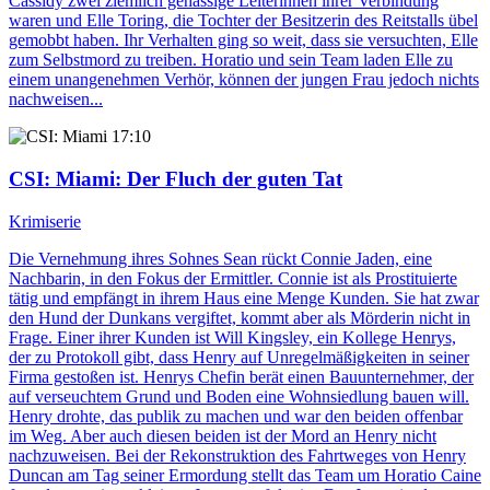
Cassidy zwei ziemlich gehässige Leiterinnen ihrer Verbindung
waren und Elle Toring, die Tochter der Besitzerin des Reitstalls übel
gemobbt haben. Ihr Verhalten ging so weit, dass sie versuchten, Elle
zum Selbstmord zu treiben. Horatio und sein Team laden Elle zu
einem unangenehmen Verhör, können der jungen Frau jedoch nichts
nachweisen...
17:10
CSI: Miami
: Der Fluch der guten Tat
Krimiserie
Die Vernehmung ihres Sohnes Sean rückt Connie Jaden, eine
Nachbarin, in den Fokus der Ermittler. Connie ist als Prostituierte
tätig und empfängt in ihrem Haus eine Menge Kunden. Sie hat zwar
den Hund der Dunkans vergiftet, kommt aber als Mörderin nicht in
Frage. Einer ihrer Kunden ist Will Kingsley, ein Kollege Henrys,
der zu Protokoll gibt, dass Henry auf Unregelmäßigkeiten in seiner
Firma gestoßen ist. Henrys Chefin berät einen Bauunternehmer, der
auf verseuchtem Grund und Boden eine Wohnsiedlung bauen will.
Henry drohte, das publik zu machen und war den beiden offenbar
im Weg. Aber auch diesen beiden ist der Mord an Henry nicht
nachzuweisen. Bei der Rekonstruktion des Fahrtweges von Henry
Duncan am Tag seiner Ermordung stellt das Team um Horatio Caine