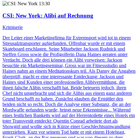
13:30
CSI: New York
: Alibi auf Rechnung
Krimiserie
Der Leiter einer Marketingfirma für Extremsport wird tot in einem
Streusalztransporter aufgefunden. Offenbar wurde er mit einem
Skateboard erschlagen. Seine Mitarbeiter Jackson Rudnick und
Steffen Gross sowie die Profigolferin Dana Haines geraten unter
Verdacht. Doch alle drei können ein Alibi vorweisen: Jackson
besuchte ein Marketingseminar, Gross war im Fitnessstudio und
Haines nahm an einem Meditationskurs teil. Als Danny die Angaben
überprüft, macht er eine interessante Entdeckung: Jackson und
Haines sind Kunden einer professionellen Alibivermittlung, die
ihnen falsche Alibis verschafft hat. Beide beteuern jedoch, ihren
Chef nicht umgebracht und sich die Alibis aus einem ganz anderen
Grund beschafft zu haben. Zunächst glauben die Ermittler den
beiden nicht so recht. Doch die Analyse einer Substanz, die an der
Mordwaffe gefunden wurde, bringt neue Erkenntnisse... Während
eines festlichen Banketts wird auf der Herrentoilette eines Hotels ein
toter Transvestit entdeckt: Quentin Conrad arbeitete dort als
Showgirl und wollte sich in Kürze einer Geschlechtsumwandlung
unterziehen. Kurz vor seinem Tod hatte er mit einem Hotelgast,
Frank Clark, an der Bar gesessen und war von diesem zu dem