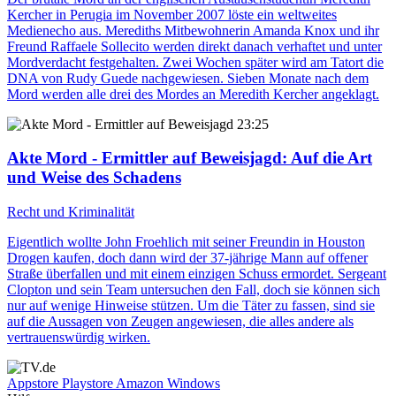
Kercher in Perugia im November 2007 löste ein weltweites
Medienecho aus. Merediths Mitbewohnerin Amanda Knox und ihr
Freund Raffaele Sollecito werden direkt danach verhaftet und unter
Mordverdacht festgehalten. Zwei Wochen später wird am Tatort die
DNA von Rudy Guede nachgewiesen. Sieben Monate nach dem
Mord werden alle drei des Mordes an Meredith Kercher angeklagt.
23:25
Akte Mord - Ermittler auf Beweisjagd
: Auf die Art
und Weise des Schadens
Recht und Kriminalität
Eigentlich wollte John Froehlich mit seiner Freundin in Houston
Drogen kaufen, doch dann wird der 37-jährige Mann auf offener
Straße überfallen und mit einem einzigen Schuss ermordet. Sergeant
Clopton und sein Team untersuchen den Fall, doch sie können sich
nur auf wenige Hinweise stützen. Um die Täter zu fassen, sind sie
auf die Aussagen von Zeugen angewiesen, die alles andere als
vertrauenswürdig wirken.
Appstore
Playstore
Amazon
Windows