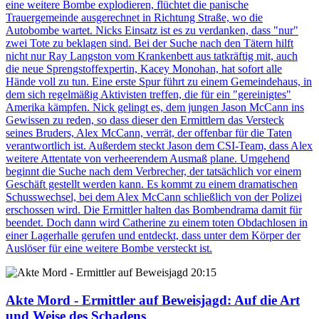
eine weitere Bombe explodieren, flüchtet die panische
Trauergemeinde ausgerechnet in Richtung Straße, wo die
Autobombe wartet. Nicks Einsatz ist es zu verdanken, dass "nur"
zwei Tote zu beklagen sind. Bei der Suche nach den Tätern hilft
nicht nur Ray Langston vom Krankenbett aus tatkräftig mit, auch
die neue Sprengstoffexpertin, Kacey Monohan, hat sofort alle
Hände voll zu tun. Eine erste Spur führt zu einem Gemeindehaus, in
dem sich regelmäßig Aktivisten treffen, die für ein "gereinigtes"
Amerika kämpfen. Nick gelingt es, dem jungen Jason McCann ins
Gewissen zu reden, so dass dieser den Ermittlern das Versteck
seines Bruders, Alex McCann, verrät, der offenbar für die Taten
verantwortlich ist. Außerdem steckt Jason dem CSI-Team, dass Alex
weitere Attentate von verheerendem Ausmaß plane. Umgehend
beginnt die Suche nach dem Verbrecher, der tatsächlich vor einem
Geschäft gestellt werden kann. Es kommt zu einem dramatischen
Schusswechsel, bei dem Alex McCann schließlich von der Polizei
erschossen wird. Die Ermittler halten das Bombendrama damit für
beendet. Doch dann wird Catherine zu einem toten Obdachlosen in
einer Lagerhalle gerufen und entdeckt, dass unter dem Körper der
Auslöser für eine weitere Bombe versteckt ist.
20:15
Akte Mord - Ermittler auf Beweisjagd
: Auf die Art
und Weise des Schadens