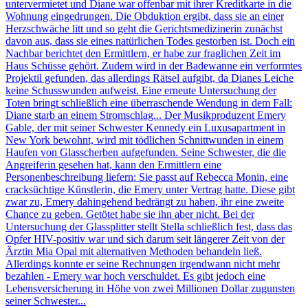
untervermietet und Diane war offenbar mit ihrer Kreditkarte in die
Wohnung eingedrungen. Die Obduktion ergibt, dass sie an einer
Herzschwäche litt und so geht die Gerichtsmedizinerin zunächst
davon aus, dass sie eines natürlichen Todes gestorben ist. Doch ein
Nachbar berichtet den Ermittlern, er habe zur fraglichen Zeit im
Haus Schüsse gehört. Zudem wird in der Badewanne ein verformtes
Projektil gefunden, das allerdings Rätsel aufgibt, da Dianes Leiche
keine Schusswunden aufweist. Eine erneute Untersuchung der
Toten bringt schließlich eine überraschende Wendung in dem Fall:
Diane starb an einem Stromschlag... Der Musikproduzent Emery
Gable, der mit seiner Schwester Kennedy ein Luxusapartment in
New York bewohnt, wird mit tödlichen Schnittwunden in einem
Haufen von Glasscherben aufgefunden. Seine Schwester, die die
Angreiferin gesehen hat, kann den Ermittlern eine
Personenbeschreibung liefern: Sie passt auf Rebecca Monin, eine
cracksüchtige Künstlerin, die Emery unter Vertrag hatte. Diese gibt
zwar zu, Emery dahingehend bedrängt zu haben, ihr eine zweite
Chance zu geben. Getötet habe sie ihn aber nicht. Bei der
Untersuchung der Glassplitter stellt Stella schließlich fest, dass das
Opfer HIV-positiv war und sich darum seit längerer Zeit von der
Ärztin Mia Opal mit alternativen Methoden behandeln ließ.
Allerdings konnte er seine Rechnungen irgendwann nicht mehr
bezahlen - Emery war hoch verschuldet. Es gibt jedoch eine
Lebensversicherung in Höhe von zwei Millionen Dollar zugunsten
seiner Schwester...