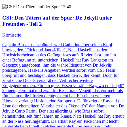
15:40
CSI: Den Tätern auf der Spur
: Dr. Jekyll unter
Freunden - Teil 2
Krimiserie
Captain Brass ist erschüttert, weil Catherine über seinen Kopf
hinweg den "Dick und Jane-Killer", Nate Haskell, aus dem
Hochsicherheitstrakt des Gefängnisses aufs Revier lässt, um ihn
einer Befragung zu unterziehen. Haskell hat Ray Langston im
Gegenzug angeboten, ihm die wahre Identität von Dr. Jekylls
preiszugeben. Haskells Angaben werden sofort vom CSI-Team
überprüft und bestätigen, dass Haskell den Killer kennt. Doch für
zusätzliche Details verlangt der Verbrecher weitere
Entgegenkommen: Für ein gutes Essen verrät er Ray, wo er "Jekyll"
kennengelernt hat und zwar im Restaurant Venetti, das vor mehr als
fünf Jahren die Pforten dichtgemacht hat. Für einen weiteren
Hinweis verlangt Haskell eine Stripperin. Dafür zeigt er Ray auf der
Liste der ehemaligen Mitarbeiter des "Venetti´s" den Namen von Dr.
Jekyll: Carlo Parini. Der sitzt allerdings, wie Brass sofort
herausfindet, seit fünf Jahren im Knast. Nate Haskell hat Ray erneut
an der Nase herumgeführt. Da erhält Ray ein Päckchen mit leicht
verderblichem Inhalt, welches angeblich von seinem vor zehn