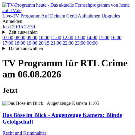
Live-TV
Programm
Auf Deinem Gerät
Aufnahmen
Upgrades
Anmelden
Jetzt
20:15
22:30
Zeit auswählen
07:00
08:00
09:00
10:00
11:00
12:00
13:00
14:00
15:00
16:00
17:00
18:00
19:00
20:15
21:00
22:30
23:00
00:00
Datum auswählen
TV Programm für
RTL Crime
am 06.08.2026
Jetzt
11:05
Das Böse im Blick - Augenzeuge Kamera
: Blinde
Gefolgschaft
Recht und Kriminalität