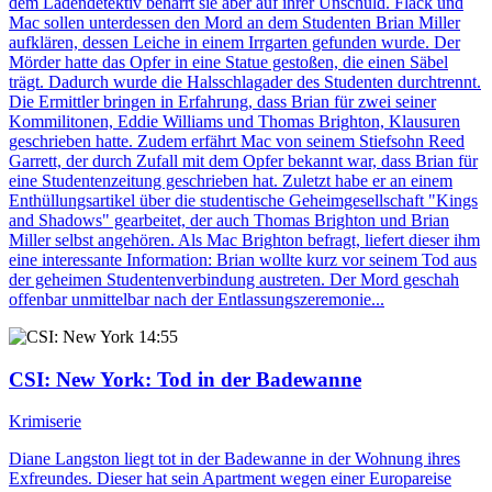
dem Ladendetektiv beharrt sie aber auf ihrer Unschuld. Flack und
Mac sollen unterdessen den Mord an dem Studenten Brian Miller
aufklären, dessen Leiche in einem Irrgarten gefunden wurde. Der
Mörder hatte das Opfer in eine Statue gestoßen, die einen Säbel
trägt. Dadurch wurde die Halsschlagader des Studenten durchtrennt.
Die Ermittler bringen in Erfahrung, dass Brian für zwei seiner
Kommilitonen, Eddie Williams und Thomas Brighton, Klausuren
geschrieben hatte. Zudem erfährt Mac von seinem Stiefsohn Reed
Garrett, der durch Zufall mit dem Opfer bekannt war, dass Brian für
eine Studentenzeitung geschrieben hat. Zuletzt habe er an einem
Enthüllungsartikel über die studentische Geheimgesellschaft "Kings
and Shadows" gearbeitet, der auch Thomas Brighton und Brian
Miller selbst angehören. Als Mac Brighton befragt, liefert dieser ihm
eine interessante Information: Brian wollte kurz vor seinem Tod aus
der geheimen Studentenverbindung austreten. Der Mord geschah
offenbar unmittelbar nach der Entlassungszeremonie...
14:55
CSI: New York
: Tod in der Badewanne
Krimiserie
Diane Langston liegt tot in der Badewanne in der Wohnung ihres
Exfreundes. Dieser hat sein Apartment wegen einer Europareise