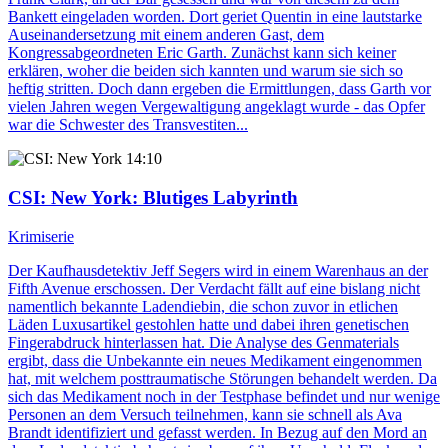
Bankett eingeladen worden. Dort geriet Quentin in eine lautstarke
Auseinandersetzung mit einem anderen Gast, dem
Kongressabgeordneten Eric Garth. Zunächst kann sich keiner
erklären, woher die beiden sich kannten und warum sie sich so
heftig stritten. Doch dann ergeben die Ermittlungen, dass Garth vor
vielen Jahren wegen Vergewaltigung angeklagt wurde - das Opfer
war die Schwester des Transvestiten...
14:10
CSI: New York
: Blutiges Labyrinth
Krimiserie
Der Kaufhausdetektiv Jeff Segers wird in einem Warenhaus an der
Fifth Avenue erschossen. Der Verdacht fällt auf eine bislang nicht
namentlich bekannte Ladendiebin, die schon zuvor in etlichen
Läden Luxusartikel gestohlen hatte und dabei ihren genetischen
Fingerabdruck hinterlassen hat. Die Analyse des Genmaterials
ergibt, dass die Unbekannte ein neues Medikament eingenommen
hat, mit welchem posttraumatische Störungen behandelt werden. Da
sich das Medikament noch in der Testphase befindet und nur wenige
Personen an dem Versuch teilnehmen, kann sie schnell als Ava
Brandt identifiziert und gefasst werden. In Bezug auf den Mord an