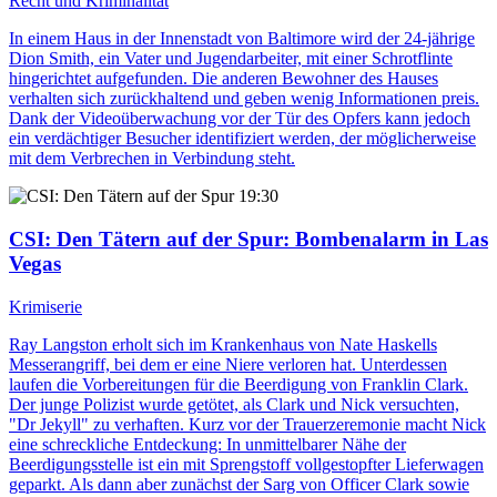
Recht und Kriminalität
In einem Haus in der Innenstadt von Baltimore wird der 24-jährige
Dion Smith, ein Vater und Jugendarbeiter, mit einer Schrotflinte
hingerichtet aufgefunden. Die anderen Bewohner des Hauses
verhalten sich zurückhaltend und geben wenig Informationen preis.
Dank der Videoüberwachung vor der Tür des Opfers kann jedoch
ein verdächtiger Besucher identifiziert werden, der möglicherweise
mit dem Verbrechen in Verbindung steht.
19:30
CSI: Den Tätern auf der Spur
: Bombenalarm in Las
Vegas
Krimiserie
Ray Langston erholt sich im Krankenhaus von Nate Haskells
Messerangriff, bei dem er eine Niere verloren hat. Unterdessen
laufen die Vorbereitungen für die Beerdigung von Franklin Clark.
Der junge Polizist wurde getötet, als Clark und Nick versuchten,
"Dr Jekyll" zu verhaften. Kurz vor der Trauerzeremonie macht Nick
eine schreckliche Entdeckung: In unmittelbarer Nähe der
Beerdigungsstelle ist ein mit Sprengstoff vollgestopfter Lieferwagen
geparkt. Als dann aber zunächst der Sarg von Officer Clark sowie