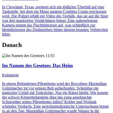
In Cleveland, Texas, ereignet sich ein tödlicher Überfall auf eine
Tankstelle, bei dem ein Mann namens Conbino Crasto erschossen
wird. Die Polizei erhält ein Video des Vorfalls, das sie auf die Spur
von drei maskierten Verdächtigen bringt. Eine nahegelegene
Kamera nimmt das Fluchtfahrzeug auf, was schließlich zur
Identifizierung des Drahtziehers hinter diesem brutalen Verbrechen
führt.
Danach
11:55
Im Namen des Gesetzes
: Das Heim
Krimiserie
In einem Behinderten-Pflegeheim wird der Bewohner Maximilian
Grützmacher tot vor seinem Bett aufgefunden. Scheinbar ein
tragischer Unfall mit Todesfolge. Nur ein Rätsel bleibt: Wie konnte
der schwer Körperbehinderte über das extra angebrachte
Schutzgitter seines Pflegebettes fallen? Kehler und Wolniak
schöpfen Verdacht. Eine gerichtsmedizinische Untersuchung bringt
es an den Tag: Maximilian Grützmacher wurde Wasser in die