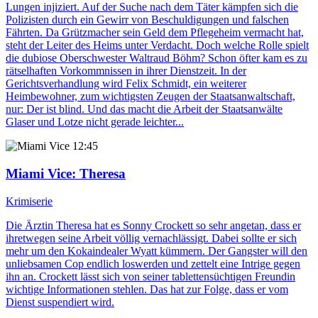
Lungen injiziert. Auf der Suche nach dem Täter kämpfen sich die
Polizisten durch ein Gewirr von Beschuldigungen und falschen
Fährten. Da Grützmacher sein Geld dem Pflegeheim vermacht hat,
steht der Leiter des Heims unter Verdacht. Doch welche Rolle spielt
die dubiose Oberschwester Waltraud Böhm? Schon öfter kam es zu
rätselhaften Vorkommnissen in ihrer Dienstzeit. In der
Gerichtsverhandlung wird Felix Schmidt, ein weiterer
Heimbewohner, zum wichtigsten Zeugen der Staatsanwaltschaft,
nur: Der ist blind. Und das macht die Arbeit der Staatsanwälte
Glaser und Lotze nicht gerade leichter...
12:45
Miami Vice
: Theresa
Krimiserie
Die Ärztin Theresa hat es Sonny Crockett so sehr angetan, dass er
ihretwegen seine Arbeit völlig vernachlässigt. Dabei sollte er sich
mehr um den Kokaindealer Wyatt kümmern. Der Gangster will den
unliebsamen Cop endlich loswerden und zettelt eine Intrige gegen
ihn an. Crockett lässt sich von seiner tablettensüchtigen Freundin
wichtige Informationen stehlen. Das hat zur Folge, dass er vom
Dienst suspendiert wird.