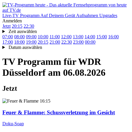
Live-TV
Programm
Auf Deinem Gerät
Aufnahmen
Upgrades
Anmelden
Jetzt
20:15
22:30
Zeit auswählen
07:00
08:00
09:00
10:00
11:00
12:00
13:00
14:00
15:00
16:00
17:00
18:00
19:00
20:15
21:00
22:30
23:00
00:00
Datum auswählen
TV Programm für
WDR
Düsseldorf
am 06.08.2026
Jetzt
16:15
Feuer & Flamme
: Schussverletzung im Gesicht
Doku-Soap