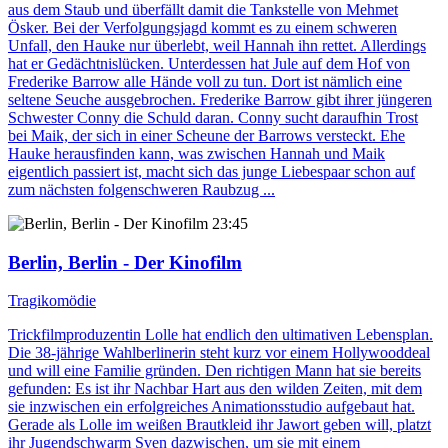
aus dem Staub und überfällt damit die Tankstelle von Mehmet
Ösker. Bei der Verfolgungsjagd kommt es zu einem schweren
Unfall, den Hauke nur überlebt, weil Hannah ihn rettet. Allerdings
hat er Gedächtnislücken. Unterdessen hat Jule auf dem Hof von
Frederike Barrow alle Hände voll zu tun. Dort ist nämlich eine
seltene Seuche ausgebrochen. Frederike Barrow gibt ihrer jüngeren
Schwester Conny die Schuld daran. Conny sucht daraufhin Trost
bei Maik, der sich in einer Scheune der Barrows versteckt. Ehe
Hauke herausfinden kann, was zwischen Hannah und Maik
eigentlich passiert ist, macht sich das junge Liebespaar schon auf
zum nächsten folgenschweren Raubzug ...
23:45
Berlin, Berlin - Der Kinofilm
Tragikomödie
Trickfilmproduzentin Lolle hat endlich den ultimativen Lebensplan.
Die 38-jährige Wahlberlinerin steht kurz vor einem Hollywooddeal
und will eine Familie gründen. Den richtigen Mann hat sie bereits
gefunden: Es ist ihr Nachbar Hart aus den wilden Zeiten, mit dem
sie inzwischen ein erfolgreiches Animationsstudio aufgebaut hat.
Gerade als Lolle im weißen Brautkleid ihr Jawort geben will, platzt
ihr Jugendschwarm Sven dazwischen, um sie mit einem