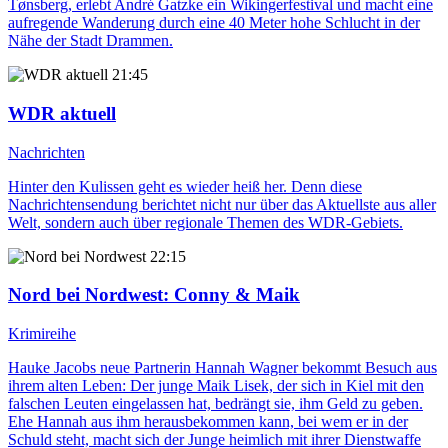
Tønsberg, erlebt André Gatzke ein Wikingerfestival und macht eine
aufregende Wanderung durch eine 40 Meter hohe Schlucht in der
Nähe der Stadt Drammen.
21:45
WDR aktuell
Nachrichten
Hinter den Kulissen geht es wieder heiß her. Denn diese
Nachrichtensendung berichtet nicht nur über das Aktuellste aus aller
Welt, sondern auch über regionale Themen des WDR-Gebiets.
22:15
Nord bei Nordwest
: Conny & Maik
Krimireihe
Hauke Jacobs neue Partnerin Hannah Wagner bekommt Besuch aus
ihrem alten Leben: Der junge Maik Lisek, der sich in Kiel mit den
falschen Leuten eingelassen hat, bedrängt sie, ihm Geld zu geben.
Ehe Hannah aus ihm herausbekommen kann, bei wem er in der
Schuld steht, macht sich der Junge heimlich mit ihrer Dienstwaffe