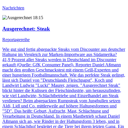
Nachrichten
18:15
Ausgerechnet
: Steak
Reportagereihe
Wie gut sind fertig abgepackte Steaks vom Discounter aus deutscher
Haltung im Vergleich zur Marken-Importware aus Südamerika?
41,9 Prozent aller Steaks werden in Deutschland im Discounter
gekauft (Quelle: GfK Consumer Panel). Reporter Daniel Aßmann
macht den großen Geschmackstest mit einem Grill-Experten und
einer hungrigen Footballmannschaft. Wie das perfekte Steak gelingt,
lässt sich Daniel von "Deutschlands Fleischpapst", Koch und
Landwirt Ludwig "Lucki" Maurer, zeigen. "Ausgerechnet Steak"
blickt hinter die Kulissen der Fleischindustrie, um herauszufinden,
wie viel Landwirte, Schlachtbetriebe und Einzelhandel am Steak
verdienen? Beim abgepackten Rumpsteak vom Jungbullen setzen
Aldi, Lidl und Co. mittlerweile auf höhere Haltungsformen und
"5D". Das heißt: Geburt, Aufzucht, Mast, Schlachtung und
Verarbeitung in Deutschland. In einem Mastbetrieb schaut Daniel
Aßmann sich an, wie Rinder in der Haltungsform 3 leben, und in
einem Schlachthof begleitet er die Tiere bei ihrem letzten Gang. Ein