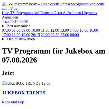
Live-TV
Programm
Auf Deinem Gerät
Aufnahmen
Upgrades
Anmelden
Jetzt
20:15
22:30
Zeit auswählen
07:00
08:00
09:00
10:00
11:00
12:00
13:00
14:00
15:00
16:00
17:00
18:00
19:00
20:15
21:00
22:30
23:00
00:00
Datum auswählen
TV Programm für
Jukebox
am
07.08.2026
Jetzt
12:00
JUKEBOX TRENDS
Rock und Pop