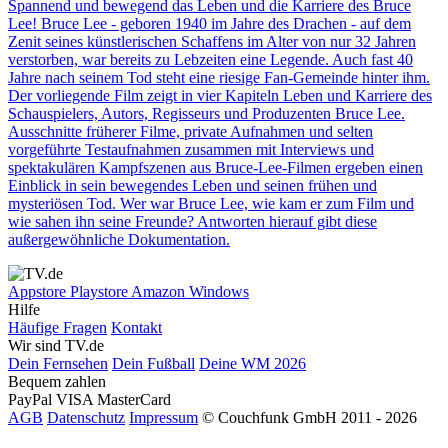
Spannend und bewegend das Leben und die Karriere des Bruce
Lee! Bruce Lee - geboren 1940 im Jahre des Drachen - auf dem
Zenit seines künstlerischen Schaffens im Alter von nur 32 Jahren
verstorben, war bereits zu Lebzeiten eine Legende. Auch fast 40
Jahre nach seinem Tod steht eine riesige Fan-Gemeinde hinter ihm.
Der vorliegende Film zeigt in vier Kapiteln Leben und Karriere des
Schauspielers, Autors, Regisseurs und Produzenten Bruce Lee.
Ausschnitte früherer Filme, private Aufnahmen und selten
vorgeführte Testaufnahmen zusammen mit Interviews und
spektakulären Kampfszenen aus Bruce-Lee-Filmen ergeben einen
Einblick in sein bewegendes Leben und seinen frühen und
mysteriösen Tod. Wer war Bruce Lee, wie kam er zum Film und
wie sahen ihn seine Freunde? Antworten hierauf gibt diese
außergewöhnliche Dokumentation.
Appstore
Playstore
Amazon
Windows
Hilfe
Häufige Fragen
Kontakt
Wir sind TV.de
Dein Fernsehen
Dein Fußball
Deine WM 2026
Bequem zahlen
PayPal
VISA
MasterCard
AGB
Datenschutz
Impressum
© Couchfunk GmbH 2011 - 2026