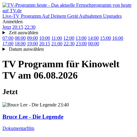
Live-TV
Programm
Auf Deinem Gerät
Aufnahmen
Upgrades
Anmelden
Jetzt
20:15
22:30
Zeit auswählen
07:00
08:00
09:00
10:00
11:00
12:00
13:00
14:00
15:00
16:00
17:00
18:00
19:00
20:15
21:00
22:30
23:00
00:00
Datum auswählen
TV Programm für
Kinowelt
TV
am 06.08.2026
Jetzt
23:40
Bruce Lee - Die Legende
Dokumentarfilm