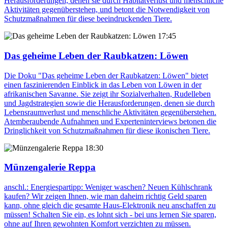
Herausforderungen, denen sie durch Habitatverlust und menschliche
Aktivitäten gegenüberstehen, und betont die Notwendigkeit von
Schutzmaßnahmen für diese beeindruckenden Tiere.
17:45
Das geheime Leben der Raubkatzen: Löwen
Die Doku "Das geheime Leben der Raubkatzen: Löwen" bietet
einen faszinierenden Einblick in das Leben von Löwen in der
afrikanischen Savanne. Sie zeigt ihr Sozialverhalten, Rudelleben
und Jagdstrategien sowie die Herausforderungen, denen sie durch
Lebensraumverlust und menschliche Aktivitäten gegenüberstehen.
Atemberaubende Aufnahmen und Experteninterviews betonen die
Dringlichkeit von Schutzmaßnahmen für diese ikonischen Tiere.
18:30
Münzengalerie Reppa
anschl.: Energiespartipp: Weniger waschen? Neuen Kühlschrank
kaufen? Wir zeigen Ihnen, wie man daheim richtig Geld sparen
kann, ohne gleich die gesamte Haus-Elektronik neu anschaffen zu
müssen! Schalten Sie ein, es lohnt sich - bei uns lernen Sie sparen,
ohne auf Ihren gewohnten Komfort verzichten zu müssen.