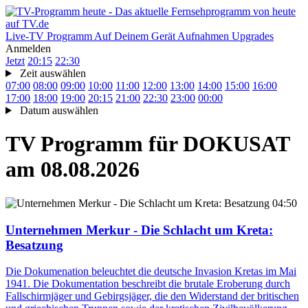
Live-TV
Programm
Auf Deinem Gerät
Aufnahmen
Upgrades
Anmelden
Jetzt
20:15
22:30
Zeit auswählen
07:00
08:00
09:00
10:00
11:00
12:00
13:00
14:00
15:00
16:00
17:00
18:00
19:00
20:15
21:00
22:30
23:00
00:00
Datum auswählen
TV Programm für
DOKUSAT
am 08.08.2026
04:50
Unternehmen Merkur - Die Schlacht um Kreta:
Besatzung
Die Dokumenation beleuchtet die deutsche Invasion Kretas im Mai
1941. Die Dokumentation beschreibt die brutale Eroberung durch
Fallschirmjäger und Gebirgsjäger, die den Widerstand der britischen