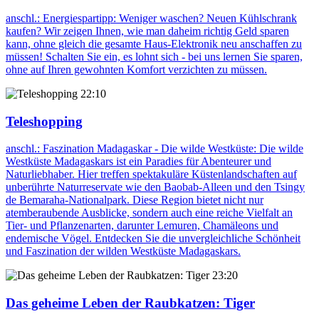
anschl.: Energiespartipp: Weniger waschen? Neuen Kühlschrank
kaufen? Wir zeigen Ihnen, wie man daheim richtig Geld sparen
kann, ohne gleich die gesamte Haus-Elektronik neu anschaffen zu
müssen! Schalten Sie ein, es lohnt sich - bei uns lernen Sie sparen,
ohne auf Ihren gewohnten Komfort verzichten zu müssen.
22:10
Teleshopping
anschl.: Faszination Madagaskar - Die wilde Westküste: Die wilde
Westküste Madagaskars ist ein Paradies für Abenteurer und
Naturliebhaber. Hier treffen spektakuläre Küstenlandschaften auf
unberührte Naturreservate wie den Baobab-Alleen und den Tsingy
de Bemaraha-Nationalpark. Diese Region bietet nicht nur
atemberaubende Ausblicke, sondern auch eine reiche Vielfalt an
Tier- und Pflanzenarten, darunter Lemuren, Chamäleons und
endemische Vögel. Entdecken Sie die unvergleichliche Schönheit
und Faszination der wilden Westküste Madagaskars.
23:20
Das geheime Leben der Raubkatzen: Tiger