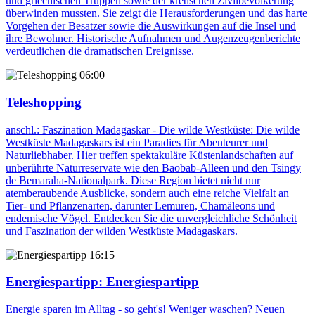
und griechischen Truppen sowie der kretischen Zivilbevölkerung
überwinden mussten. Sie zeigt die Herausforderungen und das harte
Vorgehen der Besatzer sowie die Auswirkungen auf die Insel und
ihre Bewohner. Historische Aufnahmen und Augenzeugenberichte
verdeutlichen die dramatischen Ereignisse.
06:00
Teleshopping
anschl.: Faszination Madagaskar - Die wilde Westküste: Die wilde
Westküste Madagaskars ist ein Paradies für Abenteurer und
Naturliebhaber. Hier treffen spektakuläre Küstenlandschaften auf
unberührte Naturreservate wie den Baobab-Alleen und den Tsingy
de Bemaraha-Nationalpark. Diese Region bietet nicht nur
atemberaubende Ausblicke, sondern auch eine reiche Vielfalt an
Tier- und Pflanzenarten, darunter Lemuren, Chamäleons und
endemische Vögel. Entdecken Sie die unvergleichliche Schönheit
und Faszination der wilden Westküste Madagaskars.
16:15
Energiespartipp
: Energiespartipp
Energie sparen im Alltag - so geht's! Weniger waschen? Neuen