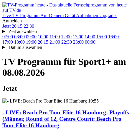
Live-TV
Programm
Auf Deinem Gerät
Aufnahmen
Upgrades
Anmelden
Jetzt
20:15
22:30
Zeit auswählen
07:00
08:00
09:00
10:00
11:00
12:00
13:00
14:00
15:00
16:00
17:00
18:00
19:00
20:15
21:00
22:30
23:00
00:00
Datum auswählen
TV Programm für
Sport1+
am
08.08.2026
Jetzt
10:55
- LIVE: Beach Pro Tour Elite 16 Hamburg
: Playoffs
(Männer, Round of 12, Centre Court): Beach Pro
Tour Elite 16 Hamburg