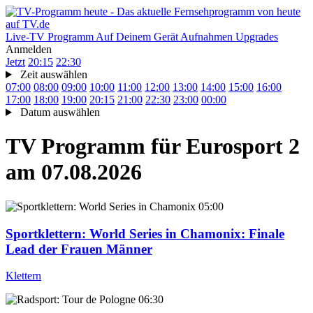
Live-TV
Programm
Auf Deinem Gerät
Aufnahmen
Upgrades
Anmelden
Jetzt
20:15
22:30
Zeit auswählen
07:00
08:00
09:00
10:00
11:00
12:00
13:00
14:00
15:00
16:00
17:00
18:00
19:00
20:15
21:00
22:30
23:00
00:00
Datum auswählen
TV Programm für
Eurosport 2
am 07.08.2026
05:00
Sportklettern: World Series in Chamonix
: Finale
Lead der Frauen Männer
Klettern
06:30