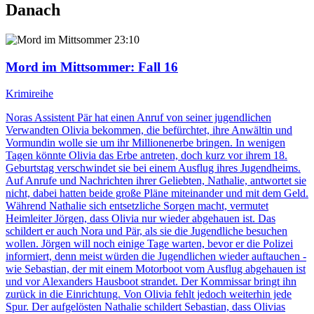
Danach
23:10
Mord im Mittsommer
: Fall 16
Krimireihe
Noras Assistent Pär hat einen Anruf von seiner jugendlichen
Verwandten Olivia bekommen, die befürchtet, ihre Anwältin und
Vormundin wolle sie um ihr Millionenerbe bringen. In wenigen
Tagen könnte Olivia das Erbe antreten, doch kurz vor ihrem 18.
Geburtstag verschwindet sie bei einem Ausflug ihres Jugendheims.
Auf Anrufe und Nachrichten ihrer Geliebten, Nathalie, antwortet sie
nicht, dabei hatten beide große Pläne miteinander und mit dem Geld.
Während Nathalie sich entsetzliche Sorgen macht, vermutet
Heimleiter Jörgen, dass Olivia nur wieder abgehauen ist. Das
schildert er auch Nora und Pär, als sie die Jugendliche besuchen
wollen. Jörgen will noch einige Tage warten, bevor er die Polizei
informiert, denn meist würden die Jugendlichen wieder auftauchen -
wie Sebastian, der mit einem Motorboot vom Ausflug abgehauen ist
und vor Alexanders Hausboot strandet. Der Kommissar bringt ihn
zurück in die Einrichtung. Von Olivia fehlt jedoch weiterhin jede
Spur. Der aufgelösten Nathalie schildert Sebastian, dass Olivias