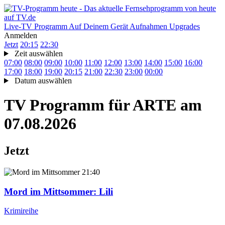
Live-TV
Programm
Auf Deinem Gerät
Aufnahmen
Upgrades
Anmelden
Jetzt
20:15
22:30
Zeit auswählen
07:00
08:00
09:00
10:00
11:00
12:00
13:00
14:00
15:00
16:00
17:00
18:00
19:00
20:15
21:00
22:30
23:00
00:00
Datum auswählen
TV Programm für
ARTE
am
07.08.2026
Jetzt
21:40
Mord im Mittsommer
: Lili
Krimireihe