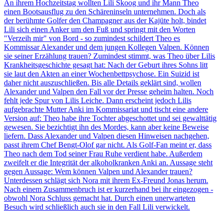
An ihrem Hochzeitstag wollten Lili Skoog und ihr Mann Theo
einen Bootsausflug zu den Schäreninseln unternehmen. Doch als
der berühmte Golfer den Champagner aus der Kajüte holt, bindet
Lili sich einen Anker um den Fuß und springt mit den Worten
"Verzeih mir" von Bord - so zumindest schildert Theo es
Kommissar Alexander und dem jungen Kollegen Valpen. Können
sie seiner Erzählung trauen? Zumindest stimmt, was Theo über Lilis
Krankheitsgeschichte gesagt hat: Nach der Geburt ihres Sohns litt
sie laut den Akten an einer Wochenbettpsychose. Ein Suizid ist
daher nicht auszuschließen. Bis alle Details geklärt sind, wollen
Alexander und Valpen den Fall vor der Presse geheim halten. Noch
fehlt jede Spur von Lilis Leiche. Dann erscheint jedoch Lilis
aufgebrachte Mutter Anki im Kommissariat und tischt eine andere
Version auf: Theo habe ihre Tochter abgeschottet und sei gewalttätig
gewesen. Sie bezichtigt ihn des Mordes, kann aber keine Beweise
liefern. Dass Alexander und Valpen diesen Hinweisen nachgehen,
passt ihrem Chef Bengt-Olof gar nicht. Als Golf-Fan meint er, dass
Theo nach dem Tod seiner Frau Ruhe verdient habe. Außerdem
zweifelt er die Integrität der alkoholkranken Anki an. Aussage steht
gegen Aussage: Wem können Valpen und Alexander trauen?
Unterdessen schlägt sich Nora mit ihrem Ex-Freund Jonas herum.
Nach einem Zusammenbruch ist er kurzerhand bei ihr eingezogen -
obwohl Nora Schluss gemacht hat. Durch einen unerwarteten
Besuch wird schließlich auch sie in den Fall Lili verwickelt.