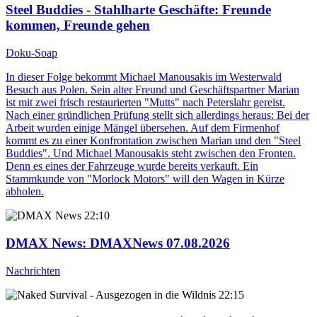
Steel Buddies - Stahlharte Geschäfte
: Freunde
kommen, Freunde gehen
Doku-Soap
In dieser Folge bekommt Michael Manousakis im Westerwald
Besuch aus Polen. Sein alter Freund und Geschäftspartner Marian
ist mit zwei frisch restaurierten "Mutts" nach Peterslahr gereist.
Nach einer gründlichen Prüfung stellt sich allerdings heraus: Bei der
Arbeit wurden einige Mängel übersehen. Auf dem Firmenhof
kommt es zu einer Konfrontation zwischen Marian und den "Steel
Buddies". Und Michael Manousakis steht zwischen den Fronten.
Denn es eines der Fahrzeuge wurde bereits verkauft. Ein
Stammkunde von "Morlock Motors" will den Wagen in Kürze
abholen.
22:10
DMAX News
: DMAXNews 07.08.2026
Nachrichten
22:15