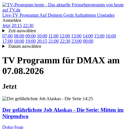
Live-TV
Programm
Auf Deinem Gerät
Aufnahmen
Upgrades
Anmelden
Jetzt
20:15
22:30
Zeit auswählen
07:00
08:00
09:00
10:00
11:00
12:00
13:00
14:00
15:00
16:00
17:00
18:00
19:00
20:15
21:00
22:30
23:00
00:00
Datum auswählen
TV Programm für
DMAX
am
07.08.2026
Jetzt
14:25
Der gefährlichste Job Alaskas - Die Serie
: Mitten im
Nirgendwo
Doku-Soap