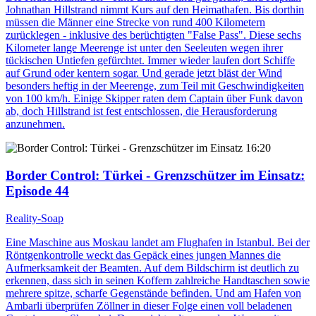
Johnathan Hillstrand nimmt Kurs auf den Heimathafen. Bis dorthin
müssen die Männer eine Strecke von rund 400 Kilometern
zurücklegen - inklusive des berüchtigten "False Pass". Diese sechs
Kilometer lange Meerenge ist unter den Seeleuten wegen ihrer
tückischen Untiefen gefürchtet. Immer wieder laufen dort Schiffe
auf Grund oder kentern sogar. Und gerade jetzt bläst der Wind
besonders heftig in der Meerenge, zum Teil mit Geschwindigkeiten
von 100 km/h. Einige Skipper raten dem Captain über Funk davon
ab, doch Hillstrand ist fest entschlossen, die Herausforderung
anzunehmen.
16:20
Border Control: Türkei - Grenzschützer im Einsatz
:
Episode 44
Reality-Soap
Eine Maschine aus Moskau landet am Flughafen in Istanbul. Bei der
Röntgenkontrolle weckt das Gepäck eines jungen Mannes die
Aufmerksamkeit der Beamten. Auf dem Bildschirm ist deutlich zu
erkennen, dass sich in seinen Koffern zahlreiche Handtaschen sowie
mehrere spitze, scharfe Gegenstände befinden. Und am Hafen von
Ambarli überprüfen Zöllner in dieser Folge einen voll beladenen