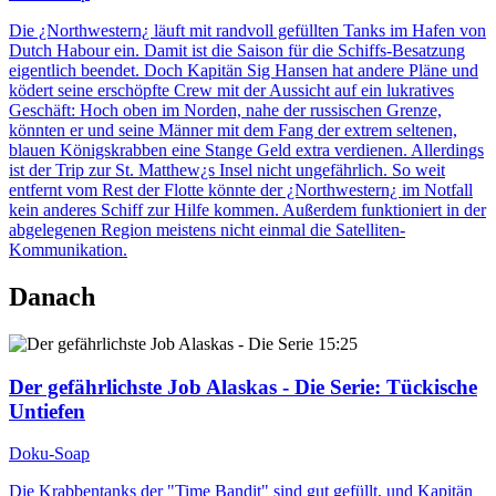
Die ¿Northwestern¿ läuft mit randvoll gefüllten Tanks im Hafen von
Dutch Habour ein. Damit ist die Saison für die Schiffs-Besatzung
eigentlich beendet. Doch Kapitän Sig Hansen hat andere Pläne und
ködert seine erschöpfte Crew mit der Aussicht auf ein lukratives
Geschäft: Hoch oben im Norden, nahe der russischen Grenze,
könnten er und seine Männer mit dem Fang der extrem seltenen,
blauen Königskrabben eine Stange Geld extra verdienen. Allerdings
ist der Trip zur St. Matthew¿s Insel nicht ungefährlich. So weit
entfernt vom Rest der Flotte könnte der ¿Northwestern¿ im Notfall
kein anderes Schiff zur Hilfe kommen. Außerdem funktioniert in der
abgelegenen Region meistens nicht einmal die Satelliten-
Kommunikation.
Danach
15:25
Der gefährlichste Job Alaskas - Die Serie
: Tückische
Untiefen
Doku-Soap
Die Krabbentanks der "Time Bandit" sind gut gefüllt, und Kapitän