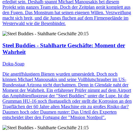
erledigt sein. Deshalb spannt Michael Manousakis bei diesem
Projekt sein ganzes Team ein. Doch der Zeitplan gerät komplett aus
den Fugen. Das Monstrum hat seinen eigenen Willen. Verzweiflung
macht sich breit, und die Jungs fluchen auf dem Firmengelände im
Westerwald wie die Besenbinder.
20:15
Steel Buddies - Stahlharte Geschäfte
: Moment der
Wahrheit
Doku-Soap
Die angriffslustigen Bienen wurden umgesiedelt. Doch noch
können Michael Manousakis und seine Vollblutschrauber im US-
Bundesstaat Arizona nicht durchatmen. Denn in Glendale naht der
Moment der Wahrheit. Ein erfahrener Prüfer nimmt auf dem Airport
das Amphibienflugzeug der "Steel Buddies" unter die Lupe. Ist die
Grumman HU-16 noch flugtauglich oder stellt die Korrosion an den
Tragflächen der 60 Jahre alten Maschine ein zu großes Risiko dar?
Daumen hoch oder Daumen runter: Das Urteil des Experten
entscheidet über den Fortgang der "Mission Nordpol".
21:15