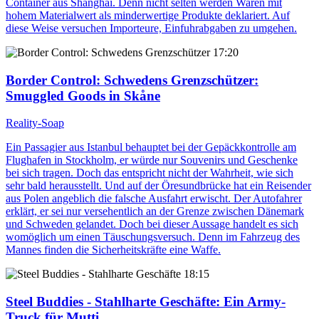
Container aus Shanghai. Denn nicht selten werden Waren mit
hohem Materialwert als minderwertige Produkte deklariert. Auf
diese Weise versuchen Importeure, Einfuhrabgaben zu umgehen.
17:20
Border Control: Schwedens Grenzschützer
:
Smuggled Goods in Skåne
Reality-Soap
Ein Passagier aus Istanbul behauptet bei der Gepäckkontrolle am
Flughafen in Stockholm, er würde nur Souvenirs und Geschenke
bei sich tragen. Doch das entspricht nicht der Wahrheit, wie sich
sehr bald herausstellt. Und auf der Öresundbrücke hat ein Reisender
aus Polen angeblich die falsche Ausfahrt erwischt. Der Autofahrer
erklärt, er sei nur versehentlich an der Grenze zwischen Dänemark
und Schweden gelandet. Doch bei dieser Aussage handelt es sich
womöglich um einen Täuschungsversuch. Denn im Fahrzeug des
Mannes finden die Sicherheitskräfte eine Waffe.
18:15
Steel Buddies - Stahlharte Geschäfte
: Ein Army-
Truck für Mutti