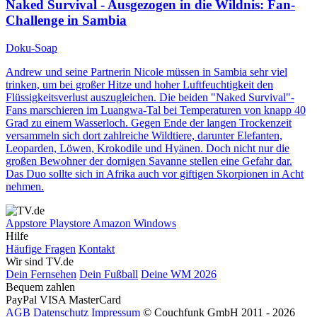
Naked Survival - Ausgezogen in die Wildnis
: Fan-
Challenge in Sambia
Doku-Soap
Andrew und seine Partnerin Nicole müssen in Sambia sehr viel
trinken, um bei großer Hitze und hoher Luftfeuchtigkeit den
Flüssigkeitsverlust auszugleichen. Die beiden "Naked Survival"-
Fans marschieren im Luangwa-Tal bei Temperaturen von knapp 40
Grad zu einem Wasserloch. Gegen Ende der langen Trockenzeit
versammeln sich dort zahlreiche Wildtiere, darunter Elefanten,
Leoparden, Löwen, Krokodile und Hyänen. Doch nicht nur die
großen Bewohner der dornigen Savanne stellen eine Gefahr dar.
Das Duo sollte sich in Afrika auch vor giftigen Skorpionen in Acht
nehmen.
Appstore
Playstore
Amazon
Windows
Hilfe
Häufige Fragen
Kontakt
Wir sind TV.de
Dein Fernsehen
Dein Fußball
Deine WM 2026
Bequem zahlen
PayPal
VISA
MasterCard
AGB
Datenschutz
Impressum
© Couchfunk GmbH 2011 - 2026