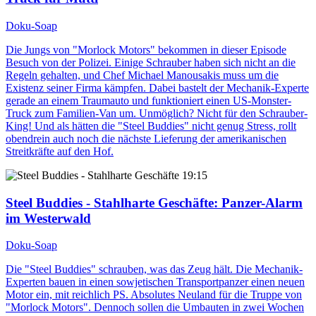
Doku-Soap
Die Jungs von "Morlock Motors" bekommen in dieser Episode
Besuch von der Polizei. Einige Schrauber haben sich nicht an die
Regeln gehalten, und Chef Michael Manousakis muss um die
Existenz seiner Firma kämpfen. Dabei bastelt der Mechanik-Experte
gerade an einem Traumauto und funktioniert einen US-Monster-
Truck zum Familien-Van um. Unmöglich? Nicht für den Schrauber-
King! Und als hätten die "Steel Buddies" nicht genug Stress, rollt
obendrein auch noch die nächste Lieferung der amerikanischen
Streitkräfte auf den Hof.
19:15
Steel Buddies - Stahlharte Geschäfte
: Panzer-Alarm
im Westerwald
Doku-Soap
Die "Steel Buddies" schrauben, was das Zeug hält. Die Mechanik-
Experten bauen in einen sowjetischen Transportpanzer einen neuen
Motor ein, mit reichlich PS. Absolutes Neuland für die Truppe von
"Morlock Motors". Dennoch sollen die Umbauten in zwei Wochen