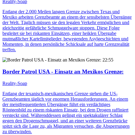
Reality-Soap
Entlang der 2.000 Meilen langen Grenze zwischen Texas und
Mexiko arbeiten Grenzbeamte an einem der sensibelsten Übergänge
der Welt. Täglich müssen sie den legalen Verkehr ermöglichen und
gleichzeitig gefährliche Schmuggelware stoppen. Diese Folge
begleitet sie bei riskanten Einsätzen, einer heiklen Übergabe
mutmaßlicher Kartellmitglieder, bewegenden Asylgeschichten und
Momenten, in denen persönliche Schicksale auf harte Grenzrealität
treffen.
22:55
Border Patrol USA - Einsatz an Mexikos Grenze:
Reality-Soap
Entlang der texanisch-mexikanischen Grenze stehen die US-
Grenzbeamten täglich vor enormen Herausforderungen. An einem
der meistfrequentierten Übergänge führt ein verdächtiges
Röntgenbild zu einem riskanten Einsatz, bei dem Drogen raffiniert
versteckt sind. Währenddessen gelingt ein spektakulärer Schlag
gegen den Drogenschmuggel, und an einer weiteren Grenzbrücke
spitzt sich die Lage zu, als Migranten versuchen, die Absperrungen
zu überwinden.