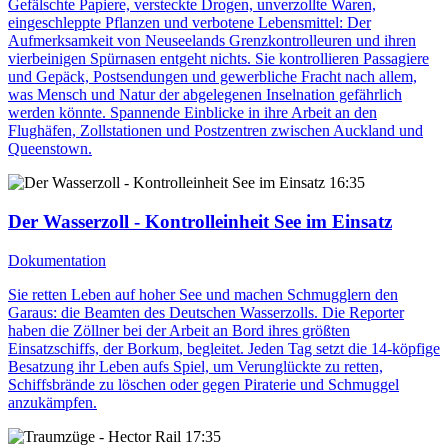
Gefälschte Papiere, versteckte Drogen, unverzollte Waren,
eingeschleppte Pflanzen und verbotene Lebensmittel: Der
Aufmerksamkeit von Neuseelands Grenzkontrolleuren und ihren
vierbeinigen Spürnasen entgeht nichts. Sie kontrollieren Passagiere
und Gepäck, Postsendungen und gewerbliche Fracht nach allem,
was Mensch und Natur der abgelegenen Inselnation gefährlich
werden könnte. Spannende Einblicke in ihre Arbeit an den
Flughäfen, Zollstationen und Postzentren zwischen Auckland und
Queenstown.
16:35
Der Wasserzoll - Kontrolleinheit See im Einsatz
Dokumentation
Sie retten Leben auf hoher See und machen Schmugglern den
Garaus: die Beamten des Deutschen Wasserzolls. Die Reporter
haben die Zöllner bei der Arbeit an Bord ihres größten
Einsatzschiffs, der Borkum, begleitet. Jeden Tag setzt die 14-köpfige
Besatzung ihr Leben aufs Spiel, um Verunglückte zu retten,
Schiffsbrände zu löschen oder gegen Piraterie und Schmuggel
anzukämpfen.
17:35