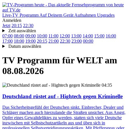
Live-TV
Programm
Auf Deinem Gerät
Aufnahmen
Upgrades
Anmelden
Jetzt
20:15
22:30
Zeit auswählen
07:00
08:00
09:00
10:00
11:00
12:00
13:00
14:00
15:00
16:00
17:00
18:00
19:00
20:15
21:00
22:30
23:00
00:00
Datum auswählen
TV Programm für
WELT
am
08.08.2026
04:35
Deutschland rüstet auf - Hightech gegen Kriminelle
Das Sicherheitsgefühl der Deutschen sinkt. Einbrecher, Dealer und
Schläger machen auch hierzulande die Straßen unsicher. Aus Angst,
Opfer eines Gewaltdeliktes zu werden, statten sich viele Deutsche
inzwischen mit Selbstschutzartikeln aus und üben sich in
professionellen Selbstverteidigungspraktiken. Mit Pfefferspray oder