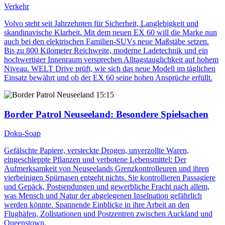
Verkehr
Volvo steht seit Jahrzehnten für Sicherheit, Langlebigkeit und
skandinavische Klarheit. Mit dem neuen EX 60 will die Marke nun
auch bei den elektrischen Familien-SUVs neue Maßstäbe setzen.
Bis zu 800 Kilometer Reichweite, moderne Ladetechnik und ein
hochwertiger Innenraum versprechen Alltagstauglichkeit auf hohem
Niveau. WELT Drive prüft, wie sich das neue Modell im täglichen
Einsatz bewährt und ob der EX 60 seine hohen Ansprüche erfüllt.
15:15
Border Patrol Neuseeland
: Besondere Spielsachen
Doku-Soap
Gefälschte Papiere, versteckte Drogen, unverzollte Waren,
eingeschleppte Pflanzen und verbotene Lebensmittel: Der
Aufmerksamkeit von Neuseelands Grenzkontrolleuren und ihren
vierbeinigen Spürnasen entgeht nichts. Sie kontrollieren Passagiere
und Gepäck, Postsendungen und gewerbliche Fracht nach allem,
was Mensch und Natur der abgelegenen Inselnation gefährlich
werden könnte. Spannende Einblicke in ihre Arbeit an den
Flughäfen, Zollstationen und Postzentren zwischen Auckland und
Queenstown.