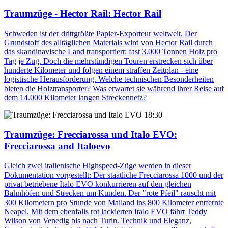
Traumzüge - Hector Rail
: Hector Rail
Schweden ist der drittgrößte Papier-Exporteur weltweit. Der
Grundstoff des alltäglichen Materials wird von Hector Rail durch
das skandinavische Land transportiert: fast 3.000 Tonnen Holz pro
Tag je Zug. Doch die mehrstündigen Touren erstrecken sich über
hunderte Kilometer und folgen einem straffen Zeitplan - eine
logistische Herausforderung. Welche technischen Besonderheiten
bieten die Holztransporter? Was erwartet sie während ihrer Reise auf
dem 14.000 Kilometer langen Streckennetz?
18:30
Traumzüge: Frecciarossa und Italo EVO
:
Frecciarossa and Italoevo
Gleich zwei italienische Highspeed-Züge werden in dieser
Dokumentation vorgestellt: Der staatliche Frecciarossa 1000 und der
privat betriebene Italo EVO konkurrieren auf den gleichen
Bahnhöfen und Strecken um Kunden. Der "rote Pfeil" rauscht mit
300 Kilometern pro Stunde von Mailand ins 800 Kilometer entfernte
Neapel. Mit dem ebenfalls rot lackierten Italo EVO fährt Teddy
Wilson von Venedig bis nach Turin. Technik und Eleganz,