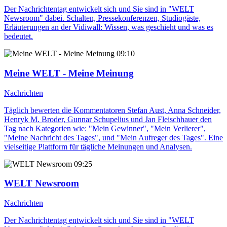
Der Nachrichtentag entwickelt sich und Sie sind in "WELT
Newsroom" dabei. Schalten, Pressekonferenzen, Studiogäste,
Erläuterungen an der Vidiwall: Wissen, was geschieht und was es
bedeutet.
09:10
Meine WELT - Meine Meinung
Nachrichten
Täglich bewerten die Kommentatoren Stefan Aust, Anna Schneider,
Henryk M. Broder, Gunnar Schupelius und Jan Fleischhauer den
Tag nach Kategorien wie: "Mein Gewinner", "Mein Verlierer",
"Meine Nachricht des Tages", und "Mein Aufreger des Tages". Eine
vielseitige Plattform für tägliche Meinungen und Analysen.
09:25
WELT Newsroom
Nachrichten
Der Nachrichtentag entwickelt sich und Sie sind in "WELT