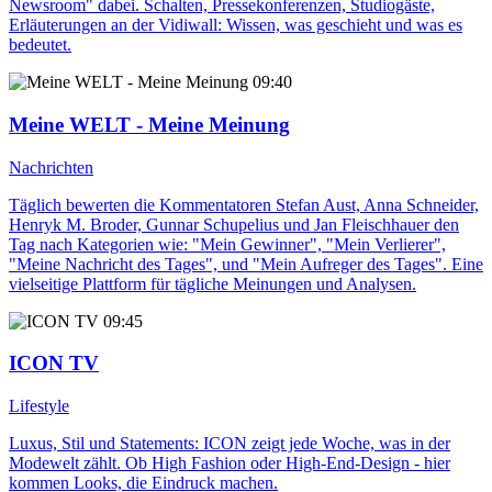
Newsroom" dabei. Schalten, Pressekonferenzen, Studiogäste,
Erläuterungen an der Vidiwall: Wissen, was geschieht und was es
bedeutet.
09:40
Meine WELT - Meine Meinung
Nachrichten
Täglich bewerten die Kommentatoren Stefan Aust, Anna Schneider,
Henryk M. Broder, Gunnar Schupelius und Jan Fleischhauer den
Tag nach Kategorien wie: "Mein Gewinner", "Mein Verlierer",
"Meine Nachricht des Tages", und "Mein Aufreger des Tages". Eine
vielseitige Plattform für tägliche Meinungen und Analysen.
09:45
ICON TV
Lifestyle
Luxus, Stil und Statements: ICON zeigt jede Woche, was in der
Modewelt zählt. Ob High Fashion oder High-End-Design - hier
kommen Looks, die Eindruck machen.