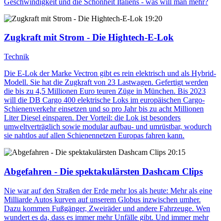
Geschwindigkeit und die Schönheit Italiens - was will man mehr?
19:20
Zugkraft mit Strom - Die Hightech-E-Lok
Technik
Die E-Lok der Marke Vectron gibt es rein elektrisch und als Hybrid-
Modell. Sie hat die Zugkraft von 23 Lastwagen. Gefertigt werden
die bis zu 4,5 Millionen Euro teuren Züge in München. Bis 2023
will die DB Cargo 400 elektrische Loks im europäischen Cargo-
Schienenverkehr einsetzen und so pro Jahr bis zu acht Millionen
Liter Diesel einsparen. Der Vorteil: die Lok ist besonders
umweltverträglich sowie modular aufbau- und umrüstbar, wodurch
sie nahtlos auf allen Schienennetzen Europas fahren kann.
20:15
Abgefahren - Die spektakulärsten Dashcam Clips
Nie war auf den Straßen der Erde mehr los als heute: Mehr als eine
Milliarde Autos kurven auf unserem Globus inzwischen umher.
Dazu kommen Fußgänger, Zweiräder und andere Fahrzeuge. Wen
wundert es da, dass es immer mehr Unfälle gibt. Und immer mehr