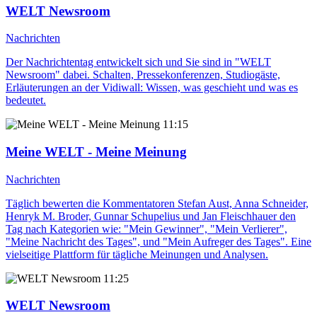
WELT Newsroom
Nachrichten
Der Nachrichtentag entwickelt sich und Sie sind in "WELT
Newsroom" dabei. Schalten, Pressekonferenzen, Studiogäste,
Erläuterungen an der Vidiwall: Wissen, was geschieht und was es
bedeutet.
11:15
Meine WELT - Meine Meinung
Nachrichten
Täglich bewerten die Kommentatoren Stefan Aust, Anna Schneider,
Henryk M. Broder, Gunnar Schupelius und Jan Fleischhauer den
Tag nach Kategorien wie: "Mein Gewinner", "Mein Verlierer",
"Meine Nachricht des Tages", und "Mein Aufreger des Tages". Eine
vielseitige Plattform für tägliche Meinungen und Analysen.
11:25
WELT Newsroom