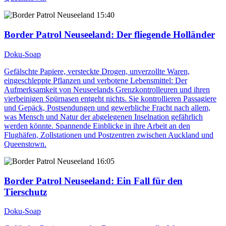
15:40
Border Patrol Neuseeland
: Der fliegende Holländer
Doku-Soap
Gefälschte Papiere, versteckte Drogen, unverzollte Waren,
eingeschleppte Pflanzen und verbotene Lebensmittel: Der
Aufmerksamkeit von Neuseelands Grenzkontrolleuren und ihren
vierbeinigen Spürnasen entgeht nichts. Sie kontrollieren Passagiere
und Gepäck, Postsendungen und gewerbliche Fracht nach allem,
was Mensch und Natur der abgelegenen Inselnation gefährlich
werden könnte. Spannende Einblicke in ihre Arbeit an den
Flughäfen, Zollstationen und Postzentren zwischen Auckland und
Queenstown.
16:05
Border Patrol Neuseeland
: Ein Fall für den
Tierschutz
Doku-Soap