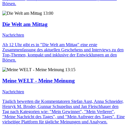
Börsen.
13:00
Die Welt am Mittag
Nachrichten
Ab 12 Uhr gibt es in "Die Welt am Mittag" eine erste
Zusammenfassung des aktuellen Geschehens und Interviews zu den
Top-Themen, kompakt und inklusive der Entwicklungen an den
Börsen.
13:15
Meine WELT - Meine Meinung
Nachrichten
Täglich bewerten die Kommentatoren Stefan Aust, Anna Schneider,
Henryk M. Broder, Gunnar Schupelius und Jan Fleischhauer den
Tag nach Kategorien wie: "Mein Gewinner", "Mein Verlierer",
"Meine Nachricht des Tages", und "Mein Aufreger des Tages". Eine
vielseitige Plattform für tägliche Meinungen und Analysen.