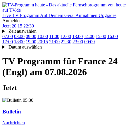
Live-TV
Programm
Auf Deinem Gerät
Aufnahmen
Upgrades
Anmelden
Jetzt
20:15
22:30
Zeit auswählen
07:00
08:00
09:00
10:00
11:00
12:00
13:00
14:00
15:00
16:00
17:00
18:00
19:00
20:15
21:00
22:30
23:00
00:00
Datum auswählen
TV Programm für
France 24
(Engl)
am 07.08.2026
Jetzt
05:30
Bulletin
Nachrichten