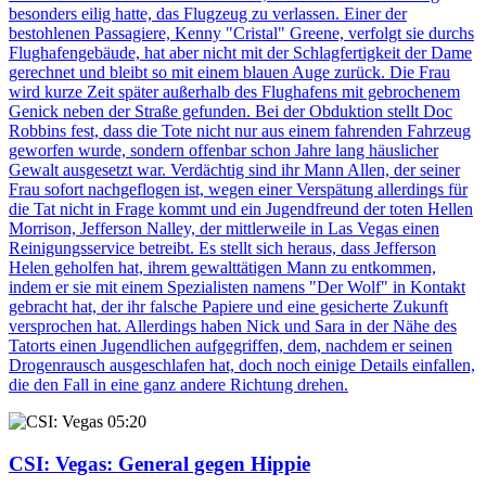
besonders eilig hatte, das Flugzeug zu verlassen. Einer der
bestohlenen Passagiere, Kenny "Cristal" Greene, verfolgt sie durchs
Flughafengebäude, hat aber nicht mit der Schlagfertigkeit der Dame
gerechnet und bleibt so mit einem blauen Auge zurück. Die Frau
wird kurze Zeit später außerhalb des Flughafens mit gebrochenem
Genick neben der Straße gefunden. Bei der Obduktion stellt Doc
Robbins fest, dass die Tote nicht nur aus einem fahrenden Fahrzeug
geworfen wurde, sondern offenbar schon Jahre lang häuslicher
Gewalt ausgesetzt war. Verdächtig sind ihr Mann Allen, der seiner
Frau sofort nachgeflogen ist, wegen einer Verspätung allerdings für
die Tat nicht in Frage kommt und ein Jugendfreund der toten Hellen
Morrison, Jefferson Nalley, der mittlerweile in Las Vegas einen
Reinigungsservice betreibt. Es stellt sich heraus, dass Jefferson
Helen geholfen hat, ihrem gewalttätigen Mann zu entkommen,
indem er sie mit einem Spezialisten namens "Der Wolf" in Kontakt
gebracht hat, der ihr falsche Papiere und eine gesicherte Zukunft
versprochen hat. Allerdings haben Nick und Sara in der Nähe des
Tatorts einen Jugendlichen aufgegriffen, dem, nachdem er seinen
Drogenrausch ausgeschlafen hat, doch noch einige Details einfallen,
die den Fall in eine ganz andere Richtung drehen.
05:20
CSI: Vegas
: General gegen Hippie