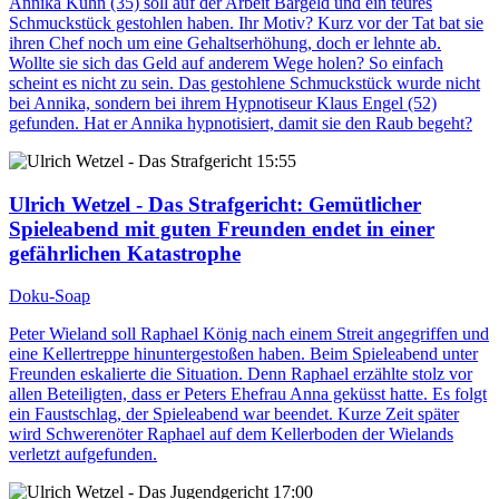
Annika Kühn (35) soll auf der Arbeit Bargeld und ein teures
Schmuckstück gestohlen haben. Ihr Motiv? Kurz vor der Tat bat sie
ihren Chef noch um eine Gehaltserhöhung, doch er lehnte ab.
Wollte sie sich das Geld auf anderem Wege holen? So einfach
scheint es nicht zu sein. Das gestohlene Schmuckstück wurde nicht
bei Annika, sondern bei ihrem Hypnotiseur Klaus Engel (52)
gefunden. Hat er Annika hypnotisiert, damit sie den Raub begeht?
15:55
Ulrich Wetzel - Das Strafgericht
: Gemütlicher
Spieleabend mit guten Freunden endet in einer
gefährlichen Katastrophe
Doku-Soap
Peter Wieland soll Raphael König nach einem Streit angegriffen und
eine Kellertreppe hinuntergestoßen haben. Beim Spieleabend unter
Freunden eskalierte die Situation. Denn Raphael erzählte stolz vor
allen Beteiligten, dass er Peters Ehefrau Anna geküsst hatte. Es folgt
ein Faustschlag, der Spieleabend war beendet. Kurze Zeit später
wird Schwerenöter Raphael auf dem Kellerboden der Wielands
verletzt aufgefunden.
17:00