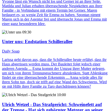
Yvonne lässt ein Wunsch nicht los und Gerner ist an ihrer Seite.
Matilda und Julian erhalten überraschende Neuigkeiten aus ihrer
Familie - in Verbindung mit einem Termin bei Gerner. Maren
bedauert es, so wenig Zeit für Emma zu haben. Spontan nimmt
Maren sich in der Agentur frei und überrascht Jonas und Emma mit
einer ganz besonderen Idee.
09:30
Unter uns
: Endstation Schillerallee
Daily Soap
Larissa geht davon aus, dass die Schillerallee heute erfährt, dass ihr
Haus abgerissen werden muss. Der Bauleiter folgt jedoch einer
anderen Agenda ... Esma kommt der Umzug ihrer Mutter gelegen,
um sich von ihrem Trennungsschmerz abzulenken. Statt Ablenkung
findet sie eine überraschende Erkenntnis ... Anna würde alles für
ihren Sohn tun, doch sie trifft auf eine Wand des Schweigens. Wird
sie mit Hilfe ihrer Familie zu Taro durchdringen können?
10:00
Ulrich Wetzel - Das Strafgericht
: Schweinefett auf
der Treppe - Hat sich gehörnter Metzger an seiner