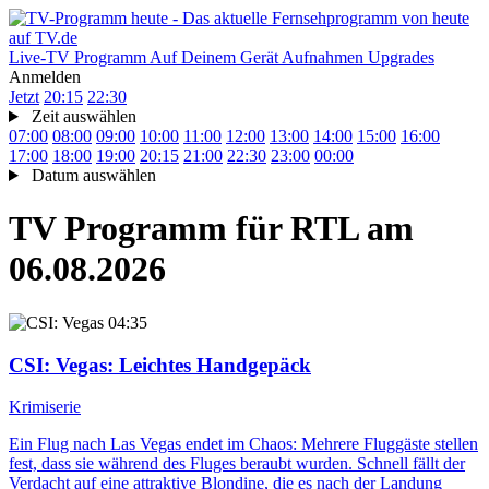
Live-TV
Programm
Auf Deinem Gerät
Aufnahmen
Upgrades
Anmelden
Jetzt
20:15
22:30
Zeit auswählen
07:00
08:00
09:00
10:00
11:00
12:00
13:00
14:00
15:00
16:00
17:00
18:00
19:00
20:15
21:00
22:30
23:00
00:00
Datum auswählen
TV Programm für
RTL
am
06.08.2026
04:35
CSI: Vegas
: Leichtes Handgepäck
Krimiserie
Ein Flug nach Las Vegas endet im Chaos: Mehrere Fluggäste stellen
fest, dass sie während des Fluges beraubt wurden. Schnell fällt der
Verdacht auf eine attraktive Blondine, die es nach der Landung