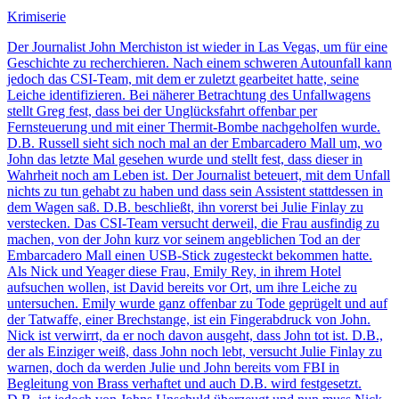
Krimiserie
Der Journalist John Merchiston ist wieder in Las Vegas, um für eine
Geschichte zu recherchieren. Nach einem schweren Autounfall kann
jedoch das CSI-Team, mit dem er zuletzt gearbeitet hatte, seine
Leiche identifizieren. Bei näherer Betrachtung des Unfallwagens
stellt Greg fest, dass bei der Unglücksfahrt offenbar per
Fernsteuerung und mit einer Thermit-Bombe nachgeholfen wurde.
D.B. Russell sieht sich noch mal an der Embarcadero Mall um, wo
John das letzte Mal gesehen wurde und stellt fest, dass dieser in
Wahrheit noch am Leben ist. Der Journalist beteuert, mit dem Unfall
nichts zu tun gehabt zu haben und dass sein Assistent stattdessen in
dem Wagen saß. D.B. beschließt, ihn vorerst bei Julie Finlay zu
verstecken. Das CSI-Team versucht derweil, die Frau ausfindig zu
machen, von der John kurz vor seinem angeblichen Tod an der
Embarcadero Mall einen USB-Stick zugesteckt bekommen hatte.
Als Nick und Yeager diese Frau, Emily Rey, in ihrem Hotel
aufsuchen wollen, ist David bereits vor Ort, um ihre Leiche zu
untersuchen. Emily wurde ganz offenbar zu Tode geprügelt und auf
der Tatwaffe, einer Brechstange, ist ein Fingerabdruck von John.
Nick ist verwirrt, da er noch davon ausgeht, dass John tot ist. D.B.,
der als Einziger weiß, dass John noch lebt, versucht Julie Finlay zu
warnen, doch da werden Julie und John bereits vom FBI in
Begleitung von Brass verhaftet und auch D.B. wird festgesetzt.