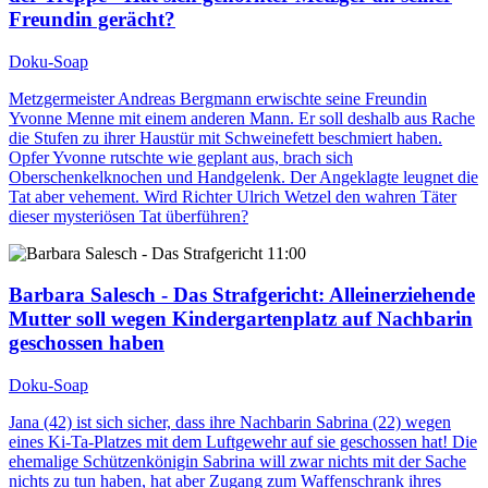
Freundin gerächt?
Doku-Soap
Metzgermeister Andreas Bergmann erwischte seine Freundin
Yvonne Menne mit einem anderen Mann. Er soll deshalb aus Rache
die Stufen zu ihrer Haustür mit Schweinefett beschmiert haben.
Opfer Yvonne rutschte wie geplant aus, brach sich
Oberschenkelknochen und Handgelenk. Der Angeklagte leugnet die
Tat aber vehement. Wird Richter Ulrich Wetzel den wahren Täter
dieser mysteriösen Tat überführen?
11:00
Barbara Salesch - Das Strafgericht
: Alleinerziehende
Mutter soll wegen Kindergartenplatz auf Nachbarin
geschossen haben
Doku-Soap
Jana (42) ist sich sicher, dass ihre Nachbarin Sabrina (22) wegen
eines Ki-Ta-Platzes mit dem Luftgewehr auf sie geschossen hat! Die
ehemalige Schützenkönigin Sabrina will zwar nichts mit der Sache
nichts zu tun haben, hat aber Zugang zum Waffenschrank ihres