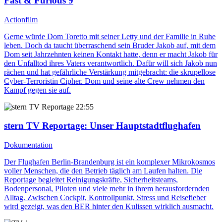
Fast & Furious 9
Actionfilm
Gerne würde Dom Toretto mit seiner Letty und der Familie in Ruhe
leben. Doch da taucht überraschend sein Bruder Jakob auf, mit dem
Dom seit Jahrzehnten keinen Kontakt hatte, denn er macht Jakob für
den Unfalltod ihres Vaters verantwortlich. Dafür will sich Jakob nun
rächen und hat gefährliche Verstärkung mitgebracht: die skrupellose
Cyber-Terroristin Cipher. Dom und seine alte Crew nehmen den
Kampf gegen sie auf.
22:55
stern TV Reportage
: Unser Hauptstadtflughafen
Dokumentation
Der Flughafen Berlin-Brandenburg ist ein komplexer Mikrokosmos
voller Menschen, die den Betrieb täglich am Laufen halten. Die
Reportage begleitet Reinigungskräfte, Sicherheitsteams,
Bodenpersonal, Piloten und viele mehr in ihrem herausfordernden
Alltag. Zwischen Cockpit, Kontrollpunkt, Stress und Reisefieber
wird gezeigt, was den BER hinter den Kulissen wirklich ausmacht.