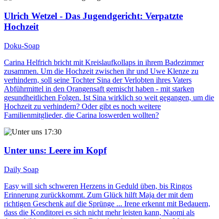
Ulrich Wetzel - Das Jugendgericht
: Verpatzte
Hochzeit
Doku-Soap
Carina Helfrich bricht mit Kreislaufkollaps in ihrem Badezimmer
zusammen. Um die Hochzeit zwischen ihr und Uwe Klenze zu
verhindern, soll seine Tochter Sina der Verlobten ihres Vaters
Abführmittel in den Orangensaft gemischt haben - mit starken
gesundheitlichen Folgen. Ist Sina wirklich so weit gegangen, um die
Hochzeit zu verhindern? Oder gibt es noch weitere
Familienmitglieder, die Carina loswerden wollten?
17:30
Unter uns
: Leere im Kopf
Daily Soap
Easy will sich schweren Herzens in Geduld üben, bis Ringos
Erinnerung zurückkommt. Zum Glück hilft Maja der mit dem
richtigen Geschenk auf die Sprünge ... Irene erkennt mit Bedauern,
dass die Konditorei es sich nicht mehr leisten kann, Naomi als