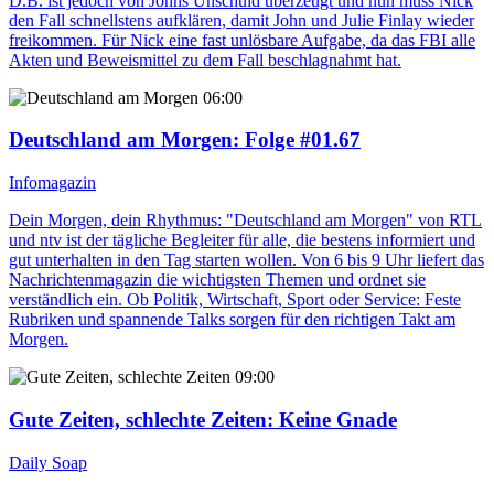
D.B. ist jedoch von Johns Unschuld überzeugt und nun muss Nick
den Fall schnellstens aufklären, damit John und Julie Finlay wieder
freikommen. Für Nick eine fast unlösbare Aufgabe, da das FBI alle
Akten und Beweismittel zu dem Fall beschlagnahmt hat.
06:00
Deutschland am Morgen
: Folge #01.67
Infomagazin
Dein Morgen, dein Rhythmus: "Deutschland am Morgen" von RTL
und ntv ist der tägliche Begleiter für alle, die bestens informiert und
gut unterhalten in den Tag starten wollen. Von 6 bis 9 Uhr liefert das
Nachrichtenmagazin die wichtigsten Themen und ordnet sie
verständlich ein. Ob Politik, Wirtschaft, Sport oder Service: Feste
Rubriken und spannende Talks sorgen für den richtigen Takt am
Morgen.
09:00
Gute Zeiten, schlechte Zeiten
: Keine Gnade
Daily Soap