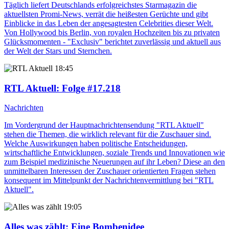
Täglich liefert Deutschlands erfolgreichstes Starmagazin die
aktuellsten Promi-News, verrät die heißesten Gerüchte und gibt
Einblicke in das Leben der angesagtesten Celebrities dieser Welt.
Von Hollywood bis Berlin, von royalen Hochzeiten bis zu privaten
Glücksmomenten - "Exclusiv" berichtet zuverlässig und aktuell aus
der Welt der Stars und Sternchen.
18:45
RTL Aktuell
: Folge #17.218
Nachrichten
Im Vordergrund der Hauptnachrichtensendung "RTL Aktuell"
stehen die Themen, die wirklich relevant für die Zuschauer sind.
Welche Auswirkungen haben politische Entscheidungen,
wirtschaftliche Entwicklungen, soziale Trends und Innovationen wie
zum Beispiel medizinische Neuerungen auf ihr Leben? Diese an den
unmittelbaren Interessen der Zuschauer orientierten Fragen stehen
konsequent im Mittelpunkt der Nachrichtenvermittlung bei "RTL
Aktuell".
19:05
Alles was zählt
: Eine Bombenidee