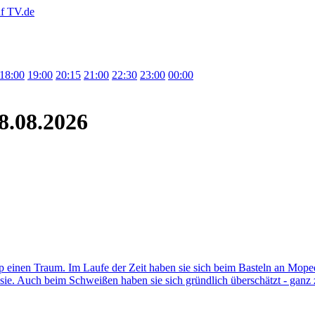
18:00
19:00
20:15
21:00
22:30
23:00
00:00
8.08.2026
up einen Traum. Im Laufe der Zeit haben sie sich beim Basteln an Mo
ie. Auch beim Schweißen haben sie sich gründlich überschätzt - ganz 