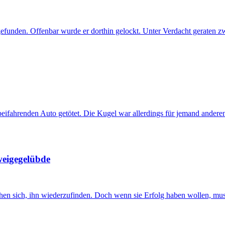
efunden. Offenbar wurde er dorthin gelockt. Unter Verdacht geraten z
rbeifahrenden Auto getötet. Die Kugel war allerdings für jemand ander
weigegelübde
en sich, ihn wiederzufinden. Doch wenn sie Erfolg haben wollen, muss