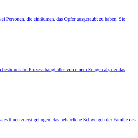
wei Personen, die einräumen, das Opfer ausgeraubt zu haben. Sie
en bestimmt. Im Prozess hängt alles von einem Zeugen ab, der das
 es ihnen zuerst gelingen, das beharrliche Schweigen der Familie des