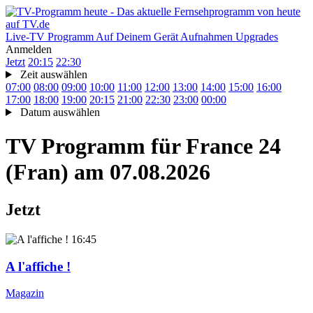
Live-TV
Programm
Auf Deinem Gerät
Aufnahmen
Upgrades
Anmelden
Jetzt
20:15
22:30
Zeit auswählen
07:00
08:00
09:00
10:00
11:00
12:00
13:00
14:00
15:00
16:00
17:00
18:00
19:00
20:15
21:00
22:30
23:00
00:00
Datum auswählen
TV Programm für
France 24
(Fran)
am 07.08.2026
Jetzt
16:45
A l'affiche !
Magazin