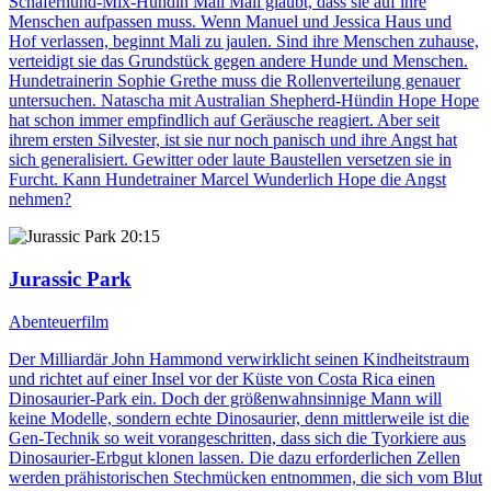
Schäferhund-Mix-Hündin Mali Mali glaubt, dass sie auf ihre
Menschen aufpassen muss. Wenn Manuel und Jessica Haus und
Hof verlassen, beginnt Mali zu jaulen. Sind ihre Menschen zuhause,
verteidigt sie das Grundstück gegen andere Hunde und Menschen.
Hundetrainerin Sophie Grethe muss die Rollenverteilung genauer
untersuchen. Natascha mit Australian Shepherd-Hündin Hope Hope
hat schon immer empfindlich auf Geräusche reagiert. Aber seit
ihrem ersten Silvester, ist sie nur noch panisch und ihre Angst hat
sich generalisiert. Gewitter oder laute Baustellen versetzen sie in
Furcht. Kann Hundetrainer Marcel Wunderlich Hope die Angst
nehmen?
20:15
Jurassic Park
Abenteuerfilm
Der Milliardär John Hammond verwirklicht seinen Kindheitstraum
und richtet auf einer Insel vor der Küste von Costa Rica einen
Dinosaurier-Park ein. Doch der größenwahnsinnige Mann will
keine Modelle, sondern echte Dinosaurier, denn mittlerweile ist die
Gen-Technik so weit vorangeschritten, dass sich die Tyorkiere aus
Dinosaurier-Erbgut klonen lassen. Die dazu erforderlichen Zellen
werden prähistorischen Stechmücken entnommen, die sich vom Blut