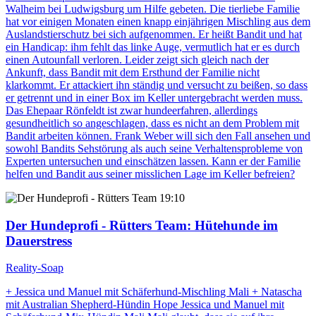
Walheim bei Ludwigsburg um Hilfe gebeten. Die tierliebe Familie
hat vor einigen Monaten einen knapp einjährigen Mischling aus dem
Auslandstierschutz bei sich aufgenommen. Er heißt Bandit und hat
ein Handicap: ihm fehlt das linke Auge, vermutlich hat er es durch
einen Autounfall verloren. Leider zeigt sich gleich nach der
Ankunft, dass Bandit mit dem Ersthund der Familie nicht
klarkommt. Er attackiert ihn ständig und versucht zu beißen, so dass
er getrennt und in einer Box im Keller untergebracht werden muss.
Das Ehepaar Rönfeldt ist zwar hundeerfahren, allerdings
gesundheitlich so angeschlagen, dass es nicht an dem Problem mit
Bandit arbeiten können. Frank Weber will sich den Fall ansehen und
sowohl Bandits Sehstörung als auch seine Verhaltensprobleme von
Experten untersuchen und einschätzen lassen. Kann er der Familie
helfen und Bandit aus seiner misslichen Lage im Keller befreien?
19:10
Der Hundeprofi - Rütters Team
: Hütehunde im
Dauerstress
Reality-Soap
+ Jessica und Manuel mit Schäferhund-Mischling Mali + Natascha
mit Australian Shepherd-Hündin Hope Jessica und Manuel mit