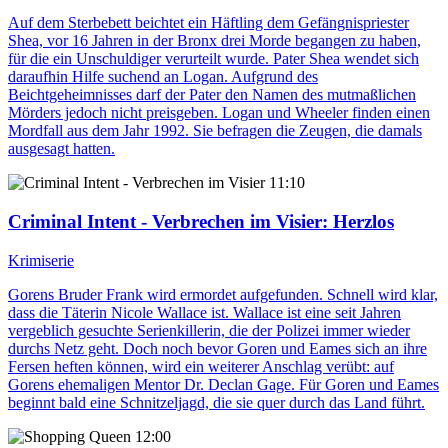
Auf dem Sterbebett beichtet ein Häftling dem Gefängnispriester
Shea, vor 16 Jahren in der Bronx drei Morde begangen zu haben,
für die ein Unschuldiger verurteilt wurde. Pater Shea wendet sich
daraufhin Hilfe suchend an Logan. Aufgrund des
Beichtgeheimnisses darf der Pater den Namen des mutmaßlichen
Mörders jedoch nicht preisgeben. Logan und Wheeler finden einen
Mordfall aus dem Jahr 1992. Sie befragen die Zeugen, die damals
ausgesagt hatten.
11:10
Criminal Intent - Verbrechen im Visier
: Herzlos
Krimiserie
Gorens Bruder Frank wird ermordet aufgefunden. Schnell wird klar,
dass die Täterin Nicole Wallace ist. Wallace ist eine seit Jahren
vergeblich gesuchte Serienkillerin, die der Polizei immer wieder
durchs Netz geht. Doch noch bevor Goren und Eames sich an ihre
Fersen heften können, wird ein weiterer Anschlag verübt: auf
Gorens ehemaligen Mentor Dr. Declan Gage. Für Goren und Eames
beginnt bald eine Schnitzeljagd, die sie quer durch das Land führt.
12:00