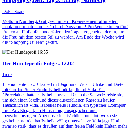
Shopping Queen
: Tag 5: Mandy, Nürnberg
Doku-Soap
Motto in Nürnberg: Gut geschnitten - Kreiere einen raffinierten
Look rund um dein neues Teil mit Ausschnitt! Pro Woche treten fünf
Frauen an fünf aufeinanderfolgenden Tagen gegeneinander an, um
die Frau mit dem besten Stil zu werden. Am Ende der Woche wird
die "Shopping Queen" gekürt.
16:55
Der Hundeprofi
: Folge #12.02
Tiere
Thema heute u.a.: + Isabell mit Jagdhund Vida + Ulrike und Dieter
mit Gordon Setter Frodo Isabell mit Jagdhund Vida: Ein
"Porcelaine" hatte es Isabell angetan. Bis in die Schweiz reiste sie,
um sich einen Jagdhund dieser ausgefallenen Rasse zu kaufen.
Tatsächlich ist Vida, Isabelles neue Hündin, ein typisches Exemplar
ihrer Art. Elegant, im Haus ruhig, ausgeglichen und
menschenbezogen. Aber dass sie tatsächlich auch tut, wozu sie
gezüchtet wurde, hat Isabelle völlig unterschätzt: Vida jagt. Und
zwar so stark, dass es draußen auf dem freien Feld kein Halten mehr