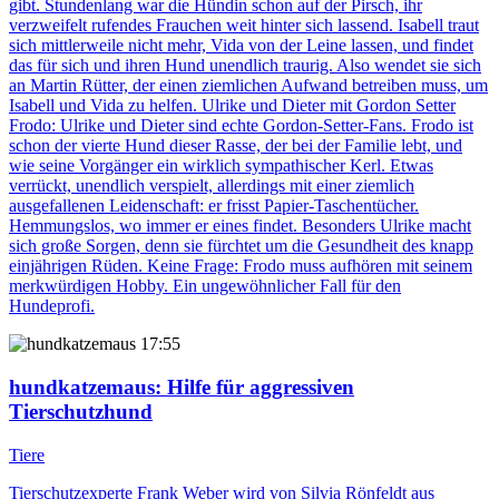
gibt. Stundenlang war die Hündin schon auf der Pirsch, ihr
verzweifelt rufendes Frauchen weit hinter sich lassend. Isabell traut
sich mittlerweile nicht mehr, Vida von der Leine lassen, und findet
das für sich und ihren Hund unendlich traurig. Also wendet sie sich
an Martin Rütter, der einen ziemlichen Aufwand betreiben muss, um
Isabell und Vida zu helfen. Ulrike und Dieter mit Gordon Setter
Frodo: Ulrike und Dieter sind echte Gordon-Setter-Fans. Frodo ist
schon der vierte Hund dieser Rasse, der bei der Familie lebt, und
wie seine Vorgänger ein wirklich sympathischer Kerl. Etwas
verrückt, unendlich verspielt, allerdings mit einer ziemlich
ausgefallenen Leidenschaft: er frisst Papier-Taschentücher.
Hemmungslos, wo immer er eines findet. Besonders Ulrike macht
sich große Sorgen, denn sie fürchtet um die Gesundheit des knapp
einjährigen Rüden. Keine Frage: Frodo muss aufhören mit seinem
merkwürdigen Hobby. Ein ungewöhnlicher Fall für den
Hundeprofi.
17:55
hundkatzemaus
: Hilfe für aggressiven
Tierschutzhund
Tiere
Tierschutzexperte Frank Weber wird von Silvia Rönfeldt aus