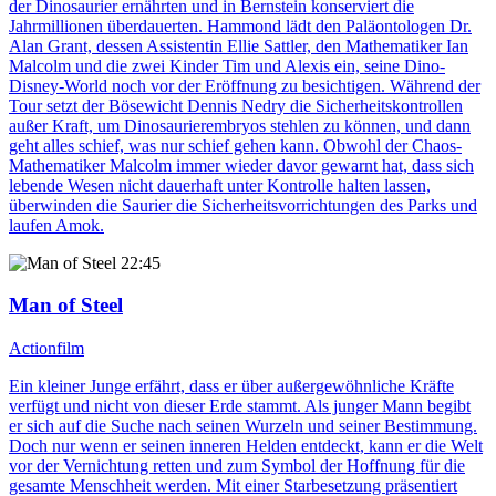
der Dinosaurier ernährten und in Bernstein konserviert die
Jahrmillionen überdauerten. Hammond lädt den Paläontologen Dr.
Alan Grant, dessen Assistentin Ellie Sattler, den Mathematiker Ian
Malcolm und die zwei Kinder Tim und Alexis ein, seine Dino-
Disney-World noch vor der Eröffnung zu besichtigen. Während der
Tour setzt der Bösewicht Dennis Nedry die Sicherheitskontrollen
außer Kraft, um Dinosaurierembryos stehlen zu können, und dann
geht alles schief, was nur schief gehen kann. Obwohl der Chaos-
Mathematiker Malcolm immer wieder davor gewarnt hat, dass sich
lebende Wesen nicht dauerhaft unter Kontrolle halten lassen,
überwinden die Saurier die Sicherheitsvorrichtungen des Parks und
laufen Amok.
22:45
Man of Steel
Actionfilm
Ein kleiner Junge erfährt, dass er über außergewöhnliche Kräfte
verfügt und nicht von dieser Erde stammt. Als junger Mann begibt
er sich auf die Suche nach seinen Wurzeln und seiner Bestimmung.
Doch nur wenn er seinen inneren Helden entdeckt, kann er die Welt
vor der Vernichtung retten und zum Symbol der Hoffnung für die
gesamte Menschheit werden. Mit einer Starbesetzung präsentiert