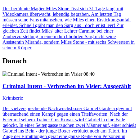
Der berühmte Magier Miles Stone lässt sich 31 Tage lang, mit
Videokamera überwacht, lebendig begraben. Am letzten Tag
müssen seine Fans mitansehen, wie Miles einen Erstickungsanfall
erleidet. Schnell gräbt man den Sarg aus - doch er ist leer! Zur
gleichen Zeit findet Miles' alter Lehrer Carmine bei einer
Zaubervorstellung in einem durchbohrten Sarg nicht seine
Assistentin Miranda, sondern Miles Stone - mit sechs Schwertern in
seinem Körper.
Danach
08:40
Criminal Intent - Verbrechen im Visier
: Ausgezählt
Krimiserie
Der vielversprechende Nachwuchsboxer Gabriel Gardela gewinnt
überraschend einen Kampf gegen einen Titelfavoriten. Nach der
Feier mit seinem Trainer Gus Kovak wird Gabriel in eine Falle
gelockt. In einer Seitengasse tauchen zwei Männer auf, einer schießt
Gabriel ins Bein - der junge Boxer verblutet noch am Tatort. Im
Zuge der Ermittlungen gerät eine ganze Reihe von Personen in