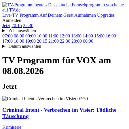
Live-TV
Programm
Auf Deinem Gerät
Aufnahmen
Upgrades
Anmelden
Jetzt
20:15
22:30
Zeit auswählen
07:00
08:00
09:00
10:00
11:00
12:00
13:00
14:00
15:00
16:00
17:00
18:00
19:00
20:15
21:00
22:30
23:00
00:00
Datum auswählen
TV Programm für
VOX
am
08.08.2026
Jetzt
07:50
Criminal Intent - Verbrechen im Visier
: Tödliche
Täuschung
Krimiserie