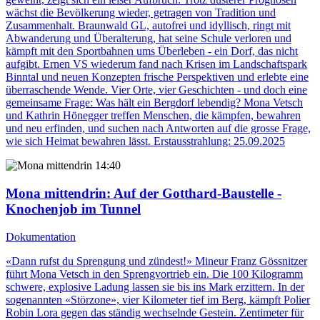
wächst die Bevölkerung wieder, getragen von Tradition und
Zusammenhalt. Braunwald GL, autofrei und idyllisch, ringt mit
Abwanderung und Überalterung, hat seine Schule verloren und
kämpft mit den Sportbahnen ums Überleben - ein Dorf, das nicht
aufgibt. Ernen VS wiederum fand nach Krisen im Landschaftspark
Binntal und neuen Konzepten frische Perspektiven und erlebte eine
überraschende Wende. Vier Orte, vier Geschichten - und doch eine
gemeinsame Frage: Was hält ein Bergdorf lebendig? Mona Vetsch
und Kathrin Hönegger treffen Menschen, die kämpfen, bewahren
und neu erfinden, und suchen nach Antworten auf die grosse Frage,
wie sich Heimat bewahren lässt. Erstausstrahlung: 25.09.2025
14:40
Mona mittendrin
: Auf der Gotthard-Baustelle -
Knochenjob im Tunnel
Dokumentation
«Dann rufst du Sprengung und zündest!» Mineur Franz Gössnitzer
führt Mona Vetsch in den Sprengvortrieb ein. Die 100 Kilogramm
schwere, explosive Ladung lassen sie bis ins Mark erzittern. In der
sogenannten «Störzone», vier Kilometer tief im Berg, kämpft Polier
Robin Lora gegen das ständig wechselnde Gestein. Zentimeter für