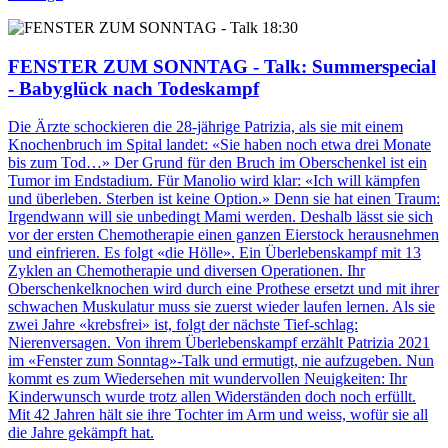
18:30
FENSTER ZUM SONNTAG - Talk
: Summerspecial
- Babyglück nach Todeskampf
Die Ärzte schockieren die 28-jährige Patrizia, als sie mit einem
Knochenbruch im Spital landet: «Sie haben noch etwa drei Monate
bis zum Tod…» Der Grund für den Bruch im Oberschenkel ist ein
Tumor im Endstadium. Für Manolio wird klar: «Ich will kämpfen
und überleben. Sterben ist keine Option.» Denn sie hat einen Traum:
Irgendwann will sie unbedingt Mami werden. Deshalb lässt sie sich
vor der ersten Chemotherapie einen ganzen Eierstock herausnehmen
und einfrieren. Es folgt «die Hölle». Ein Überlebenskampf mit 13
Zyklen an Chemotherapie und diversen Operationen. Ihr
Oberschenkelknochen wird durch eine Prothese ersetzt und mit ihrer
schwachen Muskulatur muss sie zuerst wieder laufen lernen. Als sie
zwei Jahre «krebsfrei» ist, folgt der nächste Tief-schlag:
Nierenversagen. Von ihrem Überlebenskampf erzählt Patrizia 2021
im «Fenster zum Sonntag»-Talk und ermutigt, nie aufzugeben. Nun
kommt es zum Wiedersehen mit wundervollen Neuigkeiten: Ihr
Kinderwunsch wurde trotz allen Widerständen doch noch erfüllt.
Mit 42 Jahren hält sie ihre Tochter im Arm und weiss, wofür sie all
die Jahre gekämpft hat.