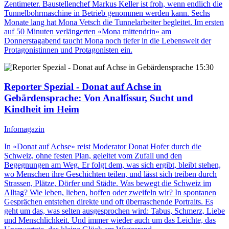
Zentimeter. Baustellenchef Markus Keller ist froh, wenn endlich die
Tunnelbohrmaschine in Betrieb genommen werden kann. Sechs
Monate lang hat Mona Vetsch die Tunnelarbeiter begleitet. Im ersten
auf 50 Minuten verlängerten «Mona mittendrin» am
Donnerstagabend taucht Mona noch tiefer in die Lebenswelt der
Protagonistinnen und Protagonisten ein.
15:30
Reporter Spezial - Donat auf Achse in
Gebärdensprache
: Von Analfissur, Sucht und
Kindheit im Heim
Infomagazin
In «Donat auf Achse» reist Moderator Donat Hofer durch die
Schweiz, ohne festen Plan, geleitet vom Zufall und den
Begegnungen am Weg. Er folgt dem, was sich ergibt, bleibt stehen,
wo Menschen ihre Geschichten teilen, und lässt sich treiben durch
Strassen, Plätze, Dörfer und Städte. Was bewegt die Schweiz im
Alltag? Wie leben, lieben, hoffen oder zweifeln wir? In spontanen
Gesprächen entstehen direkte und oft überraschende Portraits. Es
geht um das, was selten ausgesprochen wird: Tabus, Schmerz, Liebe
und Menschlichkeit. Und immer wieder auch um das Leichte, das