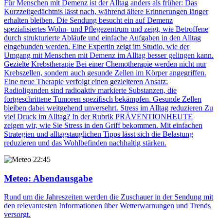
Für Menschen mit Demenz ist der Alltag anders als früher: Das
Kurzzeitgedächtnis lässt nach, während ältere Erinnerungen länger
erhalten bleiben. Die Sendung besucht ein auf Demenz
spezialisiertes Wohn- und Pflegezentrum und zeigt, wie Betroffene
durch strukturierte Abläufe und einfache Aufgaben in den Alltag
eingebunden werden. Eine Expertin zeigt im Studio, wie der
Umgang mit Menschen mit Demenz im Alltag besser gelingen kann.
Gezielte Krebstherapie Bei einer Chemotherapie werden nicht nur
Krebszellen, sondern auch gesunde Zellen im Körper angegriffen.
Eine neue Therapie verfolgt einen gezielteren Ansatz:
Radioliganden sind radioaktiv markierte Substanzen, die
fortgeschrittene Tumoren spezifisch bekämpfen. Gesunde Zellen
bleiben dabei weitgehend unversehrt. Stress im Alltag reduzieren Zu
viel Druck im Alltag? In der Rubrik PRÄVENTIONHEUTE
zeigen wir, wie Sie Stress in den Griff bekommen. Mit einfachen
Strategien und alltagstauglichen Tipps lässt sich die Belastung
reduzieren und das Wohlbefinden nachhaltig stärken.
22:45
Meteo
: Abendausgabe
Rund um die Jahreszeiten werden die Zuschauer in der Sendung mit
den relevantesten Informationen über Wetterwarnungen und Trends
versorgt.