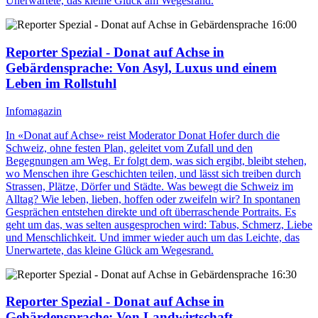
Unerwartete, das kleine Glück am Wegesrand.
16:00
Reporter Spezial - Donat auf Achse in
Gebärdensprache
: Von Asyl, Luxus und einem
Leben im Rollstuhl
Infomagazin
In «Donat auf Achse» reist Moderator Donat Hofer durch die
Schweiz, ohne festen Plan, geleitet vom Zufall und den
Begegnungen am Weg. Er folgt dem, was sich ergibt, bleibt stehen,
wo Menschen ihre Geschichten teilen, und lässt sich treiben durch
Strassen, Plätze, Dörfer und Städte. Was bewegt die Schweiz im
Alltag? Wie leben, lieben, hoffen oder zweifeln wir? In spontanen
Gesprächen entstehen direkte und oft überraschende Portraits. Es
geht um das, was selten ausgesprochen wird: Tabus, Schmerz, Liebe
und Menschlichkeit. Und immer wieder auch um das Leichte, das
Unerwartete, das kleine Glück am Wegesrand.
16:30
Reporter Spezial - Donat auf Achse in
Gebärdensprache
: Von Landwirtschaft,