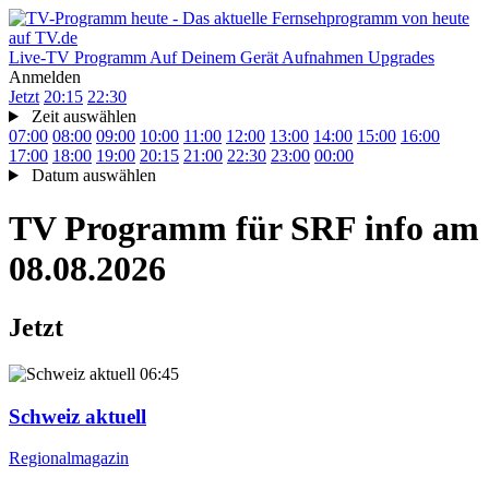
Live-TV
Programm
Auf Deinem Gerät
Aufnahmen
Upgrades
Anmelden
Jetzt
20:15
22:30
Zeit auswählen
07:00
08:00
09:00
10:00
11:00
12:00
13:00
14:00
15:00
16:00
17:00
18:00
19:00
20:15
21:00
22:30
23:00
00:00
Datum auswählen
TV Programm für
SRF info
am
08.08.2026
Jetzt
06:45
Schweiz aktuell
Regionalmagazin