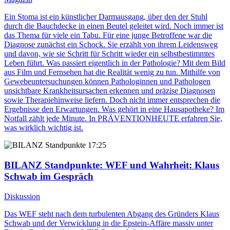
Ein Stoma ist ein künstlicher Darmausgang, über den der Stuhl
durch die Bauchdecke in einen Beutel geleitet wird. Noch immer ist
das Thema für viele ein Tabu. Für eine junge Betroffene war die
Diagnose zunächst ein Schock. Sie erzählt von ihrem Leidensweg
und davon, wie sie Schritt für Schritt wieder ein selbstbestimmtes
Leben führt. Was passiert eigentlich in der Pathologie? Mit dem Bild
aus Film und Fernsehen hat die Realität wenig zu tun. Mithilfe von
Gewebeuntersuchungen können Pathologinnen und Pathologen
unsichtbare Krankheitsursachen erkennen und präzise Diagnosen
sowie Therapiehinweise liefern. Doch nicht immer entsprechen die
Ergebnisse den Erwartungen. Was gehört in eine Hausapotheke? Im
Notfall zählt jede Minute. In PRÄVENTIONHEUTE erfahren Sie,
was wirklich wichtig ist.
17:25
BILANZ Standpunkte
: WEF und Wahrheit: Klaus
Schwab im Gespräch
Diskussion
Das WEF steht nach dem turbulenten Abgang des Gründers Klaus
Schwab und der Verwicklung in die Epstein-Affäre massiv unter