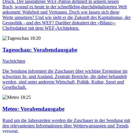
Druck. Der langjährige WEF-Patron definiert in seinem neuen
Buch, worauf es heute in der schnelllebig-durchdigitalisierten Welt
ankommt: Wahrheit und Vertrauen. Doch wie lassen sich diese
Werte umsetzen? Und wie sieht er die Zukunft des Kapitalismus, der
Geopolitik - und des WEF? Darüber diskutiert der «Bilanz»-
Chefredaktor mit dem WEF-Architekten.
18:20
Tagesschau
: Vorabendausgabe
Nachrichten
Die Sendung informiert die Zuschauer über wichtige Ereignisse im
schweizer In- und Ausland. Zentrale Bereiche, die dabei behandelt
werden, sind unter anderem Wirtschaft, Politik, Kultur, Sport und
Gesellschaft.
18:25
Meteo
: Vorabendausgabe
Rund um die Jahreszeiten werden die Zuschauer in der Sendung mit
den relevantesten Informationen über Wetterwarnungen und Trends
versorgt.