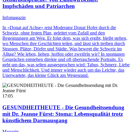
Impfschäden und Patriarchen
Infomagazin
In «Donat auf Achse» reist Moderator Donat Hofer durch die
Schweiz, ohne festen Plan, geleitet vom Zufall und den
Begegnungen am Weg. Er folgt dem, was sich ergibt, bleibt stehen,
wo Menschen ihre Geschichten teilen, und lässt sich treiben durch
Strassen, Plätze, Dörfer und Städte. Was bewegt die Schweiz im
Alltag? Wie leben, lieben, hoffen oder zweifeln wir? In spontanen
Gesprächen entstehen direkte und oft überraschende Portraits. Es
geht um das, was selten ausgesprochen wird: Tabus, Schmerz, Liebe
und Menschlichkeit. Und immer wieder auch um das Leichte, das
Unerwartete, das kleine Glück am Wegesrand.
17:05
GESUNDHEITHEUTE - Die Gesundheitssendung
mit Dr. Jeanne Fürst
: Stoma: Lebensqualität trotz
künstlichem Darmausgang
Magazin