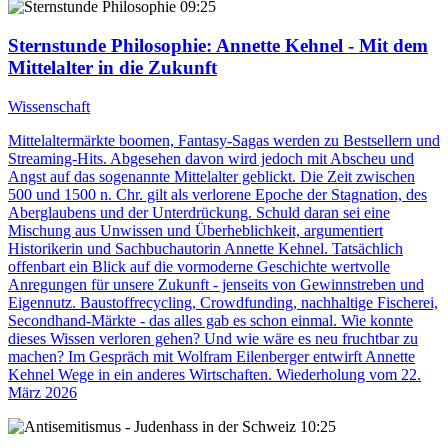
09:25
Sternstunde Philosophie
: Annette Kehnel - Mit dem
Mittelalter in die Zukunft
Wissenschaft
Mittelaltermärkte boomen, Fantasy-Sagas werden zu Bestsellern und
Streaming-Hits. Abgesehen davon wird jedoch mit Abscheu und
Angst auf das sogenannte Mittelalter geblickt. Die Zeit zwischen
500 und 1500 n. Chr. gilt als verlorene Epoche der Stagnation, des
Aberglaubens und der Unterdrückung. Schuld daran sei eine
Mischung aus Unwissen und Überheblichkeit, argumentiert
Historikerin und Sachbuchautorin Annette Kehnel. Tatsächlich
offenbart ein Blick auf die vormoderne Geschichte wertvolle
Anregungen für unsere Zukunft - jenseits von Gewinnstreben und
Eigennutz. Baustoffrecycling, Crowdfunding, nachhaltige Fischerei,
Secondhand-Märkte - das alles gab es schon einmal. Wie konnte
dieses Wissen verloren gehen? Und wie wäre es neu fruchtbar zu
machen? Im Gespräch mit Wolfram Eilenberger entwirft Annette
Kehnel Wege in ein anderes Wirtschaften. Wiederholung vom 22.
März 2026
10:25