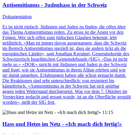
Antisemitismus - Judenhass in der Schweiz
Dokumentation
Es ist nicht einfach, Jüdinnen und Juden zu finden, die offen über
das Thema Antisemitismus reden. Zu gross ist die Angst vor den
Folgen. Wer sich offen zum jüdischen Glauben bekennt, lebt
gefährlich. «Man ist immer davon ausgegangen, dass die Schweiz
im Bereich Antisemitismus speziell ist, dass sie anders tickt als die
europäischen Länder», sagt Jonathan Kreutner, Generalsekretär des
Schweizerisch Israelitischen Gemeindebunds (SIG). «Das ist nicht
mehr so.» «DOK» spricht mit Jüdinnen und Juden in der Schweiz
und fragt, wie sie Antisemitismus in ihrem Alltag erleben und wie
sie damit umgehen. Erfahrungen haben alle schon gemacht damit.
Die Reaktionen sind sehr unterschiedlich: von resigniert bis
kämpferisch. «Antisemitismus in der Schweiz hat sich spürbar
gegen jeden Widerstand durchgesetzt. Was vor dem 7. Oktober im
Versteckten gedacht und gesagt wurde, ist an die Oberfläche gespült
worden», stellt der SIG fest.
11:15
Hass und Hetze im Netz - «Ich mach dich fertig!»