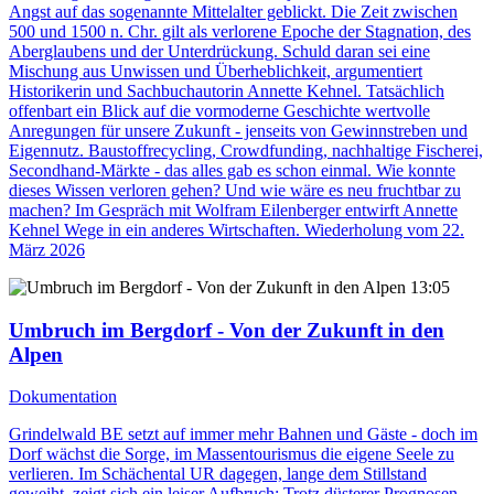
Angst auf das sogenannte Mittelalter geblickt. Die Zeit zwischen
500 und 1500 n. Chr. gilt als verlorene Epoche der Stagnation, des
Aberglaubens und der Unterdrückung. Schuld daran sei eine
Mischung aus Unwissen und Überheblichkeit, argumentiert
Historikerin und Sachbuchautorin Annette Kehnel. Tatsächlich
offenbart ein Blick auf die vormoderne Geschichte wertvolle
Anregungen für unsere Zukunft - jenseits von Gewinnstreben und
Eigennutz. Baustoffrecycling, Crowdfunding, nachhaltige Fischerei,
Secondhand-Märkte - das alles gab es schon einmal. Wie konnte
dieses Wissen verloren gehen? Und wie wäre es neu fruchtbar zu
machen? Im Gespräch mit Wolfram Eilenberger entwirft Annette
Kehnel Wege in ein anderes Wirtschaften. Wiederholung vom 22.
März 2026
13:05
Umbruch im Bergdorf - Von der Zukunft in den
Alpen
Dokumentation
Grindelwald BE setzt auf immer mehr Bahnen und Gäste - doch im
Dorf wächst die Sorge, im Massentourismus die eigene Seele zu
verlieren. Im Schächental UR dagegen, lange dem Stillstand
geweiht, zeigt sich ein leiser Aufbruch: Trotz düsterer Prognosen