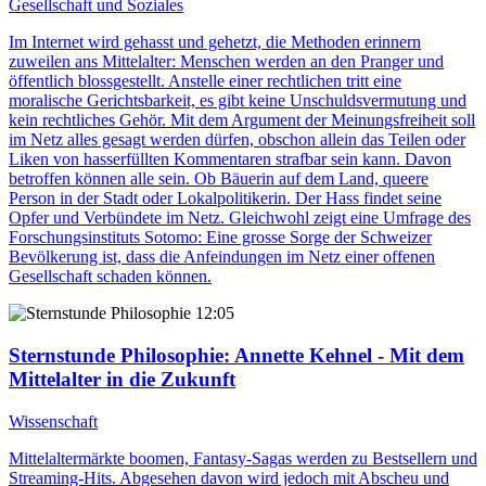
Gesellschaft und Soziales
Im Internet wird gehasst und gehetzt, die Methoden erinnern
zuweilen ans Mittelalter: Menschen werden an den Pranger und
öffentlich blossgestellt. Anstelle einer rechtlichen tritt eine
moralische Gerichtsbarkeit, es gibt keine Unschuldsvermutung und
kein rechtliches Gehör. Mit dem Argument der Meinungsfreiheit soll
im Netz alles gesagt werden dürfen, obschon allein das Teilen oder
Liken von hasserfüllten Kommentaren strafbar sein kann. Davon
betroffen können alle sein. Ob Bäuerin auf dem Land, queere
Person in der Stadt oder Lokalpolitikerin. Der Hass findet seine
Opfer und Verbündete im Netz. Gleichwohl zeigt eine Umfrage des
Forschungsinstituts Sotomo: Eine grosse Sorge der Schweizer
Bevölkerung ist, dass die Anfeindungen im Netz einer offenen
Gesellschaft schaden können.
12:05
Sternstunde Philosophie
: Annette Kehnel - Mit dem
Mittelalter in die Zukunft
Wissenschaft
Mittelaltermärkte boomen, Fantasy-Sagas werden zu Bestsellern und
Streaming-Hits. Abgesehen davon wird jedoch mit Abscheu und