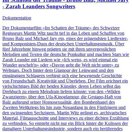
- Zarah Leanders Songwriters
Dokumentation
Der Dokumentarfilm «Im Schatten der Träume» des Schweizer
Regisseurs Martin Witz taucht tief in das Leben und Schaffen von
Bruno Balz und Michael Jary ein, eines der prägendsten Liedtexter-
und Komponisten-Duos der deutschen Unterhaltungsmusik. Über
fünf Jahrzehnte hinweg prägten sie mit ihren unvergesslichen
Melodien und Texten die deutsche Popkultur und machten Stars wie
Zarah Leander mit Liedern wie «Ich weiss, es wird einmal ein
Wunder gescheh'n» oder «Davon geht die Welt nicht unter» zu
Weltstars. Doch hinter dem Glamour der Leinwand und den
eingängigen Schlagern verbirgt sich eine bewegende Geschichte
von Freundschaft, Kreativität und Überleben. Der Film zeichnet ein
vielschichtiges Bild der beiden Künstler, deren Leben selbst das
Drehbuch zu einem Melodram liefern könnte: von den «Wilden
Zwanzigern» über den Ufa-Kinoglamour, die Gestapo-Haft von
Balz aufgrund seiner Homosexualität, den Bombenhagel des
Zweiten Weltkriegs bis hin zum Neuanfang in den Fünfzigern und
den swingenden Sechzigern. Martin Witz gelingt es, archivarisches
Material, Filmausschnitte und Interviews zu einer dichten Erzählung
zu verbinden. So entsteht nicht nur ein Blick hinter die Kulissen der
damaligen Unterhaltungsindustrie, sondern auch ein berührendes