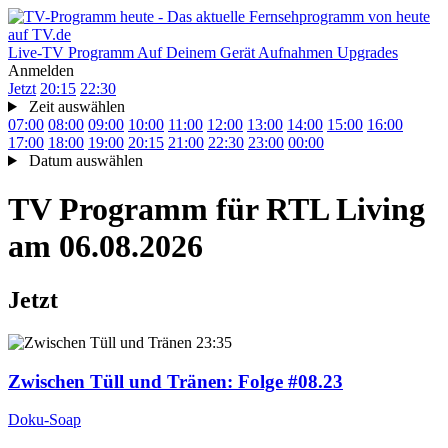
Live-TV
Programm
Auf Deinem Gerät
Aufnahmen
Upgrades
Anmelden
Jetzt
20:15
22:30
Zeit auswählen
07:00
08:00
09:00
10:00
11:00
12:00
13:00
14:00
15:00
16:00
17:00
18:00
19:00
20:15
21:00
22:30
23:00
00:00
Datum auswählen
TV Programm für
RTL Living
am 06.08.2026
Jetzt
23:35
Zwischen Tüll und Tränen
: Folge #08.23
Doku-Soap