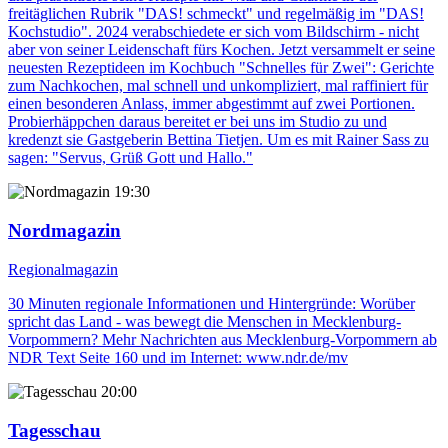
freitäglichen Rubrik "DAS! schmeckt" und regelmäßig im "DAS!
Kochstudio". 2024 verabschiedete er sich vom Bildschirm - nicht
aber von seiner Leidenschaft fürs Kochen. Jetzt versammelt er seine
neuesten Rezeptideen im Kochbuch "Schnelles für Zwei": Gerichte
zum Nachkochen, mal schnell und unkompliziert, mal raffiniert für
einen besonderen Anlass, immer abgestimmt auf zwei Portionen.
Probierhäppchen daraus bereitet er bei uns im Studio zu und
kredenzt sie Gastgeberin Bettina Tietjen. Um es mit Rainer Sass zu
sagen: "Servus, Grüß Gott und Hallo."
19:30
Nordmagazin
Regionalmagazin
30 Minuten regionale Informationen und Hintergründe: Worüber
spricht das Land - was bewegt die Menschen in Mecklenburg-
Vorpommern? Mehr Nachrichten aus Mecklenburg-Vorpommern ab
NDR Text Seite 160 und im Internet: www.ndr.de/mv
20:00
Tagesschau