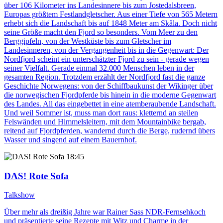
über 106 Kilometer ins Landesinnere bis zum Jostedalsbreen,
Europas größtem Festlandgletscher. Aus einer Tiefe von 565 Metern
erhebt sich die Landschaft bis auf 1848 Meter am Skåla. Doch nicht
seine Größe macht den Fjord so besonders. Vom Meer zu den
Berggipfeln, von der Westküste bis zum Gletscher im
Landesinneren, von der Vergangenheit bis in die Gegenwart: Der
Nordfjord scheint ein unterschätzter Fjord zu sein - gerade wegen
seiner Vielfalt. Gerade einmal 32.000 Menschen leben in der
gesamten Region. Trotzdem erzählt der Nordfjord fast die ganze
Geschichte Norwegens: von der Schiffbaukunst der Wikinger über
die norwegischen Fjordpferde bis hinein in die moderne Gegenwart
des Landes. All das eingebettet in eine atemberaubende Landschaft.
Und weil Sommer ist, muss man dort raus: kletternd an steilen
Felswänden und Himmelsleitern, mit dem Mountainbike bergab,
reitend auf Fjordpferden, wandernd durch die Berge, rudernd übers
Wasser und singend auf einem Bauernhof.
18:45
DAS! Rote Sofa
Talkshow
Über mehr als dreißig Jahre war Rainer Sass NDR-Fernsehkoch
und präsentierte seine Rezepte mit Witz und Charme in der