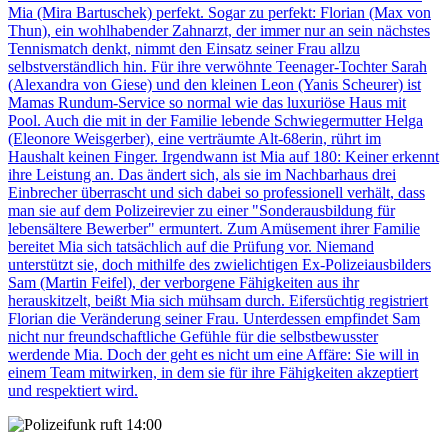
Mia (Mira Bartuschek) perfekt. Sogar zu perfekt: Florian (Max von
Thun), ein wohlhabender Zahnarzt, der immer nur an sein nächstes
Tennismatch denkt, nimmt den Einsatz seiner Frau allzu
selbstverständlich hin. Für ihre verwöhnte Teenager-Tochter Sarah
(Alexandra von Giese) und den kleinen Leon (Yanis Scheurer) ist
Mamas Rundum-Service so normal wie das luxuriöse Haus mit
Pool. Auch die mit in der Familie lebende Schwiegermutter Helga
(Eleonore Weisgerber), eine verträumte Alt-68erin, rührt im
Haushalt keinen Finger. Irgendwann ist Mia auf 180: Keiner erkennt
ihre Leistung an. Das ändert sich, als sie im Nachbarhaus drei
Einbrecher überrascht und sich dabei so professionell verhält, dass
man sie auf dem Polizeirevier zu einer "Sonderausbildung für
lebensältere Bewerber" ermuntert. Zum Amüsement ihrer Familie
bereitet Mia sich tatsächlich auf die Prüfung vor. Niemand
unterstützt sie, doch mithilfe des zwielichtigen Ex-Polizeiausbilders
Sam (Martin Feifel), der verborgene Fähigkeiten aus ihr
herauskitzelt, beißt Mia sich mühsam durch. Eifersüchtig registriert
Florian die Veränderung seiner Frau. Unterdessen empfindet Sam
nicht nur freundschaftliche Gefühle für die selbstbewusster
werdende Mia. Doch der geht es nicht um eine Affäre: Sie will in
einem Team mitwirken, in dem sie für ihre Fähigkeiten akzeptiert
und respektiert wird.
14:00