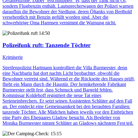
Gefahrenzone. Dabei "erschnuppert" er, dass der Tank nicht Öl,
sondern Flugbenzin enthält. Lautsprecherwagen der Polizei warnen
daraufhin die Bewohner der Siedlung, deren Öltanks von Berthold
versehentlich mit Benzin gefüllt worden sind. Aber die
schwerhörige Oma Harmsen vernimmt die Warnung nicht.
14:50
Polizeifunk ruft
: Tanzende Töchter
Krimiserie
Streifenpolizist Hartmann kontrolliert die Villa Burmeester, denn
eine Nachbarin hat dort nachts Licht beobachtet, obwohl die
Bewohner verreist sind. Während er die Rückseite des Hauses prüft,
flieht ein Mann durch die Haustür. Der heimkehrende Fabrikant
Burmeester stellt fest, dass Schmuck und Bargeld fehlen.
Kommissar Koldehoff registriert die neue Tat eines
Serieneinbrechers. Er setzt seinen Assistenten Schlüter auf den Fall
an. Der entdeckt eine Gemeinsamkeit bei den beraubten Familien:
tanzende Töchter. Alle Mädchen haben jeweils vor den Einbrüchen
eine Party des Ehepaares Gladow besucht. Als Begleiter von
Monika Burmeester nimmt Schlüter an Gladows nächstem Fest teil.
15:15