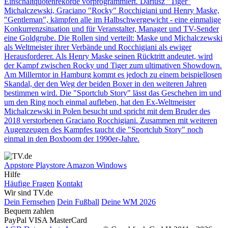
Einschaltquotenrekorde vorprogrammiert. Dariusz "Tiger"
Michalczewski, Graciano "Rocky" Rocchigiani und Henry Maske,
"Gentleman", kämpfen alle im Halbschwergewicht - eine einmalige
Konkurrenzsituation und für Veranstalter, Manager und TV-Sender
eine Goldgrube. Die Rollen sind verteilt: Maske und Michalczewski
als Weltmeister ihrer Verbände und Rocchigiani als ewiger
Herausforderer. Als Henry Maske seinen Rücktritt andeutet, wird
der Kampf zwischen Rocky und Tiger zum ultimativen Showdown.
Am Millerntor in Hamburg kommt es jedoch zu einem beispiellosen
Skandal, der den Weg der beiden Boxer in den weiteren Jahren
bestimmen wird. Die "Sportclub Story" lässt das Geschehen im und
um den Ring noch einmal aufleben, hat den Ex-Weltmeister
Michalczewski in Polen besucht und spricht mit dem Bruder des
2018 verstorbenen Graciano Rocchigiani. Zusammen mit weiteren
Augenzeugen des Kampfes taucht die "Sportclub Story" noch
einmal in den Boxboom der 1990er-Jahre.
Appstore
Playstore
Amazon
Windows
Hilfe
Häufige Fragen
Kontakt
Wir sind TV.de
Dein Fernsehen
Dein Fußball
Deine WM 2026
Bequem zahlen
PayPal
VISA
MasterCard