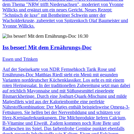
dem Thema "NRW trifft Niedersachsen", moderiert von Yvonne
Willicks und ergänzt um ein neues Gericht. Neues Rezept:
"Schnüsch de luxe" mit Bentheimer Schwein unter der
Wacholderkruste, zubereitet von Spitzenkoch Olaf Baumeister und
Yvonne Willicks.
16:30
Iss besser! Mit dem Ernährungs-Doc
Essen und Trinken
Auf der Speisekarte von NDR Fernsehkoch Tarik Rose und
Ernährungs-Doc Matthias Riedl steht ein Menü mit gesunden
Varianten norddeutscher Küchenklassiker. Los geht es mit einem
roten Heringssalat. In der traditionellen Zubereitung setzt man dabei
auf reichlich Mayonnaise und mit Süßungsmittel eingelegte
Bismarckheringe. Durch eine Joghurt-Quark-Mischung und milde
Matjesfilets wird aus der Kalorienbombe eine perfekte
Nährstoffkombination: Der Matjes enthält beispielsweise Omega-3-
Fettsäuren. Sie helfen bei der Nervenbildung und schützen vor
Herz-Kreislauferkrankungen. Die Milchprodukte liefern Calcium,
B-Vitamine und Eiweiß. Zudem kommen noch Rote Bete und
Radieschen ins Spiel. Das farbenfrohe Gemüse punktet ebenfalls
durch gesunde Inhaltsstoffe wie Kalium, Eisen und Folsäuren.