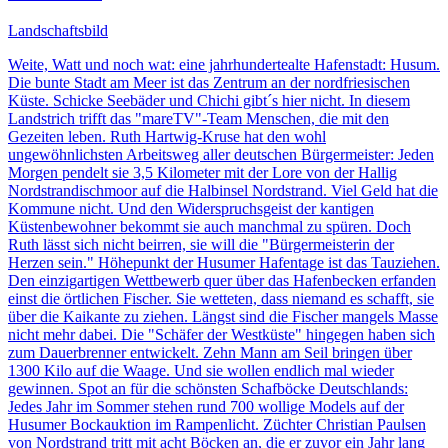
Landschaftsbild
Weite, Watt und noch wat: eine jahrhundertealte Hafenstadt: Husum.
Die bunte Stadt am Meer ist das Zentrum an der nordfriesischen
Küste. Schicke Seebäder und Chichi gibt´s hier nicht. In diesem
Landstrich trifft das "mareTV"-Team Menschen, die mit den
Gezeiten leben. Ruth Hartwig-Kruse hat den wohl
ungewöhnlichsten Arbeitsweg aller deutschen Bürgermeister: Jeden
Morgen pendelt sie 3,5 Kilometer mit der Lore von der Hallig
Nordstrandischmoor auf die Halbinsel Nordstrand. Viel Geld hat die
Kommune nicht. Und den Widerspruchsgeist der kantigen
Küstenbewohner bekommt sie auch manchmal zu spüren. Doch
Ruth lässt sich nicht beirren, sie will die "Bürgermeisterin der
Herzen sein." Höhepunkt der Husumer Hafentage ist das Tauziehen.
Den einzigartigen Wettbewerb quer über das Hafenbecken erfanden
einst die örtlichen Fischer. Sie wetteten, dass niemand es schafft, sie
über die Kaikante zu ziehen. Längst sind die Fischer mangels Masse
nicht mehr dabei. Die "Schäfer der Westküste" hingegen haben sich
zum Dauerbrenner entwickelt. Zehn Mann am Seil bringen über
1300 Kilo auf die Waage. Und sie wollen endlich mal wieder
gewinnen. Spot an für die schönsten Schafböcke Deutschlands:
Jedes Jahr im Sommer stehen rund 700 wollige Models auf der
Husumer Bockauktion im Rampenlicht. Züchter Christian Paulsen
von Nordstrand tritt mit acht Böcken an, die er zuvor ein Jahr lang