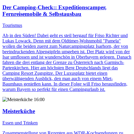
Der Camping-Check:
: Expeditionscamper,
Fernreisemobile & Selbstausbau
Tourismus
Ab in den Süden! Dabei geht es steil bergauf für Friso Richter und
Lukas Lowack. Denn mit dem Oldtimer-Wohnmobil "Pamela"
wollen die beiden zuerst zum Naturcampingplatz Isarhorn, der von
beeindruckenden Alpengipfeln umgeben ist. Der Platz wird von der
Isar umflossen und ist wunderschön in Oberbayern gelegen. Danach
fahren die drei entlang der Grenze zu Österreich nach Garmisch-
Partenkirchen. Hier am höchsten Berg Deutschlands liegt das
Camping Resort Zugspitze. Der Luxusplatz bietet einen
überwältigenden Ausblick, den man auch von einem Miet-
Baumhaus genießen kann. In dieser Folge will Friso herausfinden,
warum Bayern so perfekt für einen Campingurlaub ist.
16:00
Meisterküche
Essen und Trinken
Zusammenstellung von Rezepten aus WDR-Kochsendungen zu