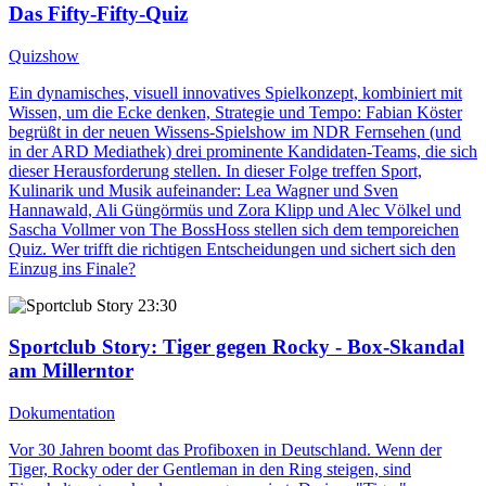
Das Fifty-Fifty-Quiz
Quizshow
Ein dynamisches, visuell innovatives Spielkonzept, kombiniert mit
Wissen, um die Ecke denken, Strategie und Tempo: Fabian Köster
begrüßt in der neuen Wissens-Spielshow im NDR Fernsehen (und
in der ARD Mediathek) drei prominente Kandidaten-Teams, die sich
dieser Herausforderung stellen. In dieser Folge treffen Sport,
Kulinarik und Musik aufeinander: Lea Wagner und Sven
Hannawald, Ali Güngörmüs und Zora Klipp und Alec Völkel und
Sascha Vollmer von The BossHoss stellen sich dem temporeichen
Quiz. Wer trifft die richtigen Entscheidungen und sichert sich den
Einzug ins Finale?
23:30
Sportclub Story
: Tiger gegen Rocky - Box-Skandal
am Millerntor
Dokumentation
Vor 30 Jahren boomt das Profiboxen in Deutschland. Wenn der
Tiger, Rocky oder der Gentleman in den Ring steigen, sind