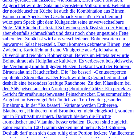
Angerichtet wird der Salat auf geröstetem Vollkornbrot. Beliebt in
der norddeutschen Küche ist auch die Kombination aus Birnen,
Bohnen und Speck. Der Geschmack von süßen Früchten und
würzigem Speck gibt dem Kultgericht seine unverwechselbare
Note. Mit Räucherfisch statt Schweinespeck lässt sich der Eintopf
aber ebenfalls schmackhaft und dazu noch ohne ungesunde Fette
zubereiten. Zunächst wird aus verschiedenen Bohnensorten ein
lauwarmer Salat hergestellt. Dazu kommen gebratene Birnen, rote
Zwiebeln, Kartoffeln und eine Vinaigrette aus Apfelbalsam,
Olivenöl und reichlich Bohnenkraut. Bereits im Mittelalter wurde
Bohnenkraut als Heilpflanze kultiviert. Es verbessert beispielsweise
die Verdauung und hilft gegen Husten. Gekrönt wird der Bohnen-
Birnensalat mit Räucherfisch. Die "Iss besser!"-Genussexperten
empfehlen Stremellachs. Der Fisch wird heiß geräuchert und hat
deshalb eine besonders kräftige Rauchnote. Zu den Klassikern bei
den Süßspeisen aus dem Norden gehört rote Grütze. Ein perfektes
Gericht für ernährungsbewusste Feinschmecker. Das sommerliche
Angebot an Beeren gehört nämlich zur Top Ten der gesunden
Ernährung. In der "Iss besser!"-Variante werden Erdbeeren,
Blaubeeren, Himbeeren und Brombeeren nicht eingekocht, sondern
nur in Fruchtsaft mariniert. Dadurch bleiben die Früchte
aromatischer und Vitamine besser erhalten. Beeren sind zugleich
kalorienarm. In 100 Gramm stecken nicht mehr als 50 Kalorien.
Deshalb darf man sich dazu ruhig eine Portion leckere Vanillecreme