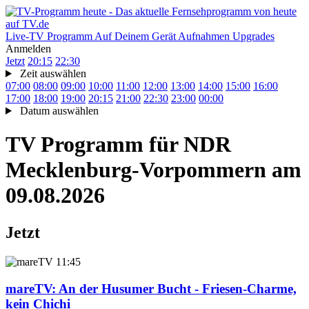
Live-TV
Programm
Auf Deinem Gerät
Aufnahmen
Upgrades
Anmelden
Jetzt
20:15
22:30
Zeit auswählen
07:00
08:00
09:00
10:00
11:00
12:00
13:00
14:00
15:00
16:00
17:00
18:00
19:00
20:15
21:00
22:30
23:00
00:00
Datum auswählen
TV Programm für
NDR
Mecklenburg-Vorpommern
am
09.08.2026
Jetzt
11:45
mareTV
: An der Husumer Bucht - Friesen-Charme,
kein Chichi