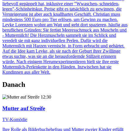
liebevoll gepäppelt hat, inklusive einer "Wwaschen- schneiden-
legen"-Schönheitskur. Preise gibt es tatsächlich zu gewinnen, die
Versteigerung ist aber auch knallhartes Geschäft. Christian muss
mindestens 500 Euro pro Tier erlösen, um Gewinn zu machen.
Levke Lorenzen wohnt am Watt und geht dort spazieren, häufig aus
beruflichen Gründen: Sie fertigt Meeresschmuck aus Muscheln und
- Muttermilch! Die Herzmuscheln sammelt sie im Schlick und
veredelt sie mit ganz individuellen Perlen. Dafür wird die
Muttermilch mit Harzen vermischt, in Form gebracht und gehärtet.
Auf die Idee kam Levke, als sie nach der Geburt ihrer Zwillinge
etwas suchte, was sie an die herausfordernde Stillzeit erinnern
würde. Nach einigem Herumexperimentieren hielt sie ihre erste
Muttermilch-Perlenkette in den Händen. Inzwischen hat sie
Kundinnen aus aller Welt.
Danach
12:30
Mutter auf Streife
TV-Komödie
Ihre Rolle als Bilderbuchehefrau und Mutter zweier Kinder erfüllt