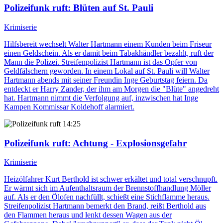
Polizeifunk ruft
: Blüten auf St. Pauli
Krimiserie
Hilfsbereit wechselt Walter Hartmann einem Kunden beim Friseur
einen Geldschein. Als er damit beim Tabakhändler bezahlt, ruft der
Mann die Polizei. Streifenpolizist Hartmann ist das Opfer von
Geldfälschern geworden. In einem Lokal auf St. Pauli will Walter
Hartmann abends mit seiner Freundin Inge Geburtstag feiern. Da
entdeckt er Harry Zander, der ihm am Morgen die "Blüte" angedreht
hat. Hartmann nimmt die Verfolgung auf, inzwischen hat Inge
Kampen Kommissar Koldehoff alarmiert.
14:25
Polizeifunk ruft
: Achtung - Explosionsgefahr
Krimiserie
Heizölfahrer Kurt Berthold ist schwer erkältet und total verschnupft.
Er wärmt sich im Aufenthaltsraum der Brennstoffhandlung Möller
auf. Als er den Ölofen nachfüllt, schießt eine Stichflamme heraus.
Streifenpolizist Hartmann bemerkt den Brand, reißt Berthold aus
den Flammen heraus und lenkt dessen Wagen aus der