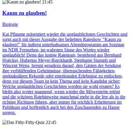
21:45
Kaum zu glauben!
Biologie
Kai Pflaume präsentiert wieder die unglaublichsten Geschichten und
sorgt auch mit dieser Ausgabe der beliebten Rateshow "Kaum zu
glauben!" für äußerst unterhaltsames Abendprogramm am Sonntag
im NDR Fernsehen, im wahrsten Sinne des Wortes wieder
unglaublich! Denn das lustige Rateteam, bestehend aus Bernhard
Hoëcker, Hubertus Meyer-Burckhardt, Stephanie Stumph und
Wincent Weiss, brennt geradezu darauf, den Gästen der Sendung
ihre verblüffenden Geheimnisse, überraschenden Fähigkeiten,
spektakulären Rekorde oder emotionalen Erlebnisse zu entlocken,
denn vor diesem Team ist kein Thema und kein Kandidat sicher:
Welche unglaublichen Geschichten werden sie wohl erraten? Es
bleibt also weiter spannend, wenn wieder die Möwentröte ertönt
und die witzigen Ratehinweise manchmal mehr in die Irre als in die
richtige Richtung führen, aber immer für reichlich Erheiterung im
Publikum und hoffentlich auch bei den Zuschauenden zu Hause
sorgen.
22:45