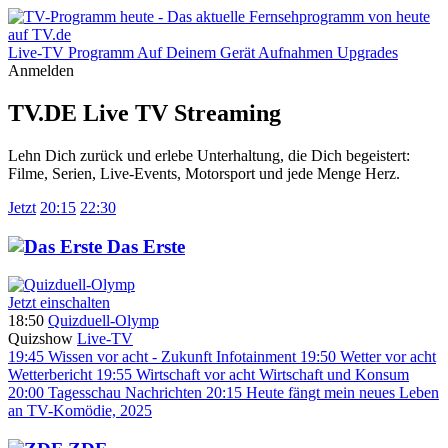
Live-TV
Programm
Auf Deinem Gerät
Aufnahmen
Upgrades
Anmelden
TV.DE Live TV Streaming
Lehn Dich zurück und erlebe Unterhaltung, die Dich begeistert:
Filme, Serien, Live-Events, Motorsport und jede Menge Herz.
Jetzt
20:15
22:30
Das Erste
Jetzt einschalten
18:50
Quizduell-Olymp
Quizshow
Live-TV
19:45
Wissen vor acht - Zukunft
Infotainment
19:50
Wetter vor acht
Wetterbericht
19:55
Wirtschaft vor acht
Wirtschaft und Konsum
20:00
Tagesschau
Nachrichten
20:15
Heute fängt mein neues Leben
an
TV-Komödie, 2025