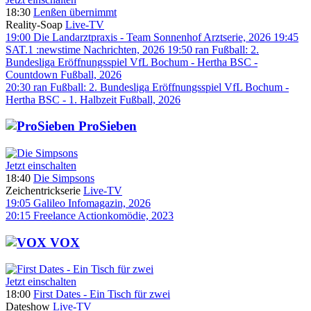
18:30
Lenßen übernimmt
Reality-Soap
Live-TV
19:00
Die Landarztpraxis - Team Sonnenhof
Arztserie, 2026
19:45
SAT.1 :newstime
Nachrichten, 2026
19:50
ran Fußball: 2.
Bundesliga Eröffnungsspiel VfL Bochum - Hertha BSC -
Countdown
Fußball, 2026
20:30
ran Fußball: 2. Bundesliga Eröffnungsspiel VfL Bochum -
Hertha BSC - 1. Halbzeit
Fußball, 2026
ProSieben
Jetzt einschalten
18:40
Die Simpsons
Zeichentrickserie
Live-TV
19:05
Galileo
Infomagazin, 2026
20:15
Freelance
Actionkomödie, 2023
VOX
Jetzt einschalten
18:00
First Dates - Ein Tisch für zwei
Dateshow
Live-TV