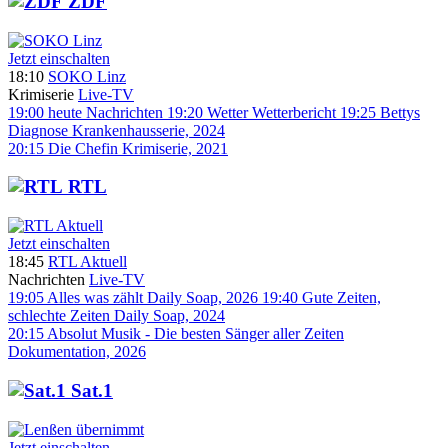
ZDF
Jetzt einschalten
18:10
SOKO Linz
Krimiserie
Live-TV
19:00
heute
Nachrichten
19:20
Wetter
Wetterbericht
19:25
Bettys
Diagnose
Krankenhausserie, 2024
20:15
Die Chefin
Krimiserie, 2021
RTL
Jetzt einschalten
18:45
RTL Aktuell
Nachrichten
Live-TV
19:05
Alles was zählt
Daily Soap, 2026
19:40
Gute Zeiten,
schlechte Zeiten
Daily Soap, 2024
20:15
Absolut Musik - Die besten Sänger aller Zeiten
Dokumentation, 2026
Sat.1
Jetzt einschalten