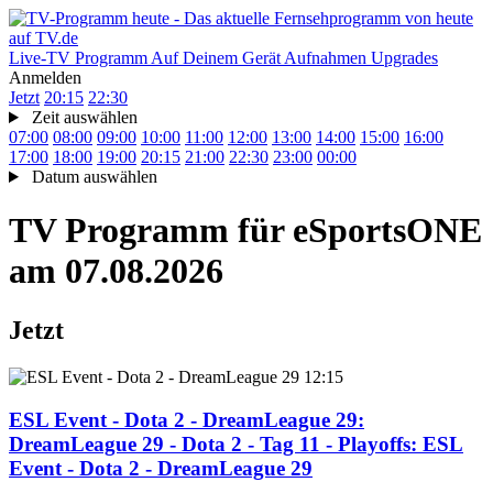
Live-TV
Programm
Auf Deinem Gerät
Aufnahmen
Upgrades
Anmelden
Jetzt
20:15
22:30
Zeit auswählen
07:00
08:00
09:00
10:00
11:00
12:00
13:00
14:00
15:00
16:00
17:00
18:00
19:00
20:15
21:00
22:30
23:00
00:00
Datum auswählen
TV Programm für
eSportsONE
am 07.08.2026
Jetzt
12:15
ESL Event - Dota 2 - DreamLeague 29
:
DreamLeague 29 - Dota 2 - Tag 11 - Playoffs: ESL
Event - Dota 2 - DreamLeague 29