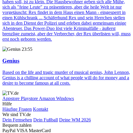
haben soll, ist zu klein. Die Hausbewohner geben sich alle Mühe,
sich als "feine Leute" zu präsentieren, aber die heile Welt ist nur
vorgetäuscht: Rex findet in dem Haus einen Mann - eingesperrt in
einen Kühlschrank ... Schäferhund Rex und sein Herrchen stellen
sich in den Dienst der Polizei und erleben dabei gemeinsam einige
Abenteuer. Das Power-Duo löst viele Kriminalfälle - äußerst
brenzlige zumeist, aber der Verbrecher, der Rex überlisten will, muss
erst noch geboren werden.
23:55
Genius
Based on the life and tragic murder of musical genius, John Lennon,
Genius is a chilling account of what people will do for money and a
desire to become famous at all costs.
Appstore
Playstore
Amazon
Windows
Hilfe
Häufige Fragen
Kontakt
Wir sind TV.de
Dein Fernsehen
Dein Fußball
Deine WM 2026
Bequem zahlen
PayPal
VISA
MasterCard