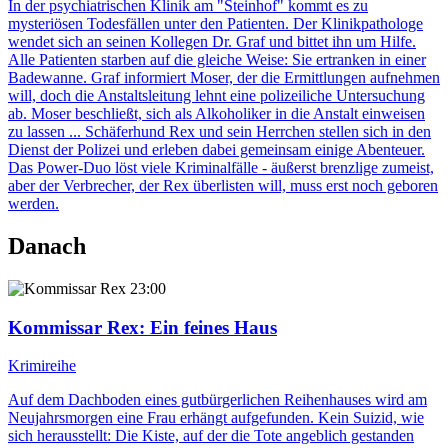
In der psychiatrischen Klinik am "Steinhof" kommt es zu
mysteriösen Todesfällen unter den Patienten. Der Klinikpathologe
wendet sich an seinen Kollegen Dr. Graf und bittet ihn um Hilfe.
Alle Patienten starben auf die gleiche Weise: Sie ertranken in einer
Badewanne. Graf informiert Moser, der die Ermittlungen aufnehmen
will, doch die Anstaltsleitung lehnt eine polizeiliche Untersuchung
ab. Moser beschließt, sich als Alkoholiker in die Anstalt einweisen
zu lassen ... Schäferhund Rex und sein Herrchen stellen sich in den
Dienst der Polizei und erleben dabei gemeinsam einige Abenteuer.
Das Power-Duo löst viele Kriminalfälle - äußerst brenzlige zumeist,
aber der Verbrecher, der Rex überlisten will, muss erst noch geboren
werden.
Danach
23:00
Kommissar Rex
: Ein feines Haus
Krimireihe
Auf dem Dachboden eines gutbürgerlichen Reihenhauses wird am
Neujahrsmorgen eine Frau erhängt aufgefunden. Kein Suizid, wie
sich herausstellt: Die Kiste, auf der die Tote angeblich gestanden