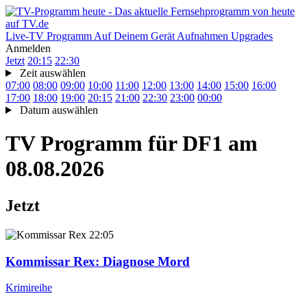
Live-TV
Programm
Auf Deinem Gerät
Aufnahmen
Upgrades
Anmelden
Jetzt
20:15
22:30
Zeit auswählen
07:00
08:00
09:00
10:00
11:00
12:00
13:00
14:00
15:00
16:00
17:00
18:00
19:00
20:15
21:00
22:30
23:00
00:00
Datum auswählen
TV Programm für
DF1
am
08.08.2026
Jetzt
22:05
Kommissar Rex
: Diagnose Mord
Krimireihe