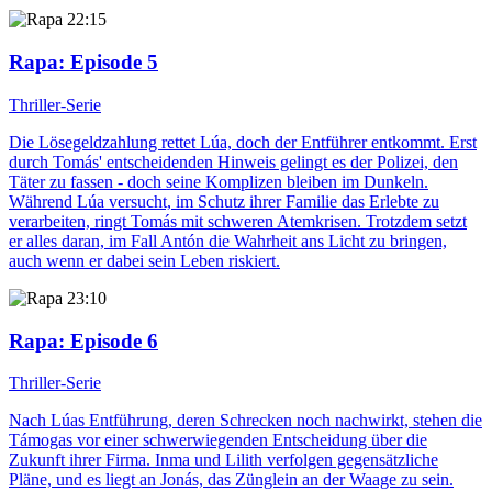
22:15
Rapa
: Episode 5
Thriller-Serie
Die Lösegeldzahlung rettet Lúa, doch der Entführer entkommt. Erst
durch Tomás' entscheidenden Hinweis gelingt es der Polizei, den
Täter zu fassen - doch seine Komplizen bleiben im Dunkeln.
Während Lúa versucht, im Schutz ihrer Familie das Erlebte zu
verarbeiten, ringt Tomás mit schweren Atemkrisen. Trotzdem setzt
er alles daran, im Fall Antón die Wahrheit ans Licht zu bringen,
auch wenn er dabei sein Leben riskiert.
23:10
Rapa
: Episode 6
Thriller-Serie
Nach Lúas Entführung, deren Schrecken noch nachwirkt, stehen die
Támogas vor einer schwerwiegenden Entscheidung über die
Zukunft ihrer Firma. Inma und Lilith verfolgen gegensätzliche
Pläne, und es liegt an Jonás, das Zünglein an der Waage zu sein.