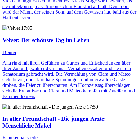
Vicki ein ungutes Gefühl nicht los. Vickis Sorge wird befeuert, als
sie mitbekommt, dass Simon sich in Frankfurt aufhält. Denn dort
wird der Mann, der seinen Sohn auf dem Gewissen hat, bald aus der
Haft entlassen.
17:05
Velvet
: Der schönste Tag im Leben
Drama
Ana ringt mit ihren Gefühlen zu Carlos und Entscheidungen über
ihrer Zukunft, während Cristinas Verhalten eskaliert und sie in ein
Sanatorium gebracht wird. Die Vermählung von Clara und Mateo
steht bevor, doch familiäre Spannungen und unerwartete Gäste
drohen, die Feier zu überschatten. Am Hochzeitstag überschlagen
sich die Ereignisse und Clara und Mateo kämpfen mit Zweifeln und
Familiendramen.
17:50
In aller Freundschaft - Die jungen Ärzte
:
Menschliche Makel
Krankenhausserie