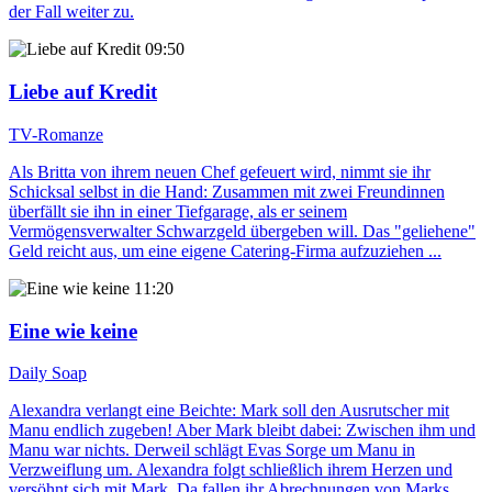
der Fall weiter zu.
09:50
Liebe auf Kredit
TV-Romanze
Als Britta von ihrem neuen Chef gefeuert wird, nimmt sie ihr
Schicksal selbst in die Hand: Zusammen mit zwei Freundinnen
überfällt sie ihn in einer Tiefgarage, als er seinem
Vermögensverwalter Schwarzgeld übergeben will. Das "geliehene"
Geld reicht aus, um eine eigene Catering-Firma aufzuziehen ...
11:20
Eine wie keine
Daily Soap
Alexandra verlangt eine Beichte: Mark soll den Ausrutscher mit
Manu endlich zugeben! Aber Mark bleibt dabei: Zwischen ihm und
Manu war nichts. Derweil schlägt Evas Sorge um Manu in
Verzweiflung um. Alexandra folgt schließlich ihrem Herzen und
versöhnt sich mit Mark. Da fallen ihr Abrechnungen von Marks