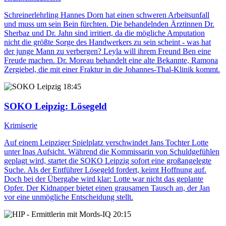
Schreinerlehrling Hannes Dorn hat einen schweren Arbeitsunfall
und muss um sein Bein fürchten. Die behandelnden Ärztinnen Dr.
Sherbaz und Dr. Jahn sind irritiert, da die mögliche Amputation
nicht die größte Sorge des Handwerkers zu sein scheint - was hat
der junge Mann zu verbergen? Leyla will ihrem Freund Ben eine
Freude machen. Dr. Moreau behandelt eine alte Bekannte, Ramona
Zergiebel, die mit einer Fraktur in die Johannes-Thal-Klinik kommt.
18:45
SOKO Leipzig
: Lösegeld
Krimiserie
Auf einem Leipziger Spielplatz verschwindet Jans Tochter Lotte
unter Inas Aufsicht. Während die Kommissarin von Schuldgefühlen
geplagt wird, startet die SOKO Leipzig sofort eine großangelegte
Suche. Als der Entführer Lösegeld fordert, keimt Hoffnung auf.
Doch bei der Übergabe wird klar: Lotte war nicht das geplante
Opfer. Der Kidnapper bietet einen grausamen Tausch an, der Jan
vor eine unmögliche Entscheidung stellt.
20:15