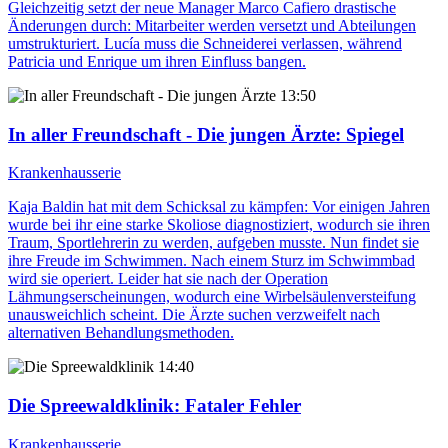
Gleichzeitig setzt der neue Manager Marco Cafiero drastische
Änderungen durch: Mitarbeiter werden versetzt und Abteilungen
umstrukturiert. Lucía muss die Schneiderei verlassen, während
Patricia und Enrique um ihren Einfluss bangen.
13:50
In aller Freundschaft - Die jungen Ärzte
: Spiegel
Krankenhausserie
Kaja Baldin hat mit dem Schicksal zu kämpfen: Vor einigen Jahren
wurde bei ihr eine starke Skoliose diagnostiziert, wodurch sie ihren
Traum, Sportlehrerin zu werden, aufgeben musste. Nun findet sie
ihre Freude im Schwimmen. Nach einem Sturz im Schwimmbad
wird sie operiert. Leider hat sie nach der Operation
Lähmungserscheinungen, wodurch eine Wirbelsäulenversteifung
unausweichlich scheint. Die Ärzte suchen verzweifelt nach
alternativen Behandlungsmethoden.
14:40
Die Spreewaldklinik
: Fataler Fehler
Krankenhausserie