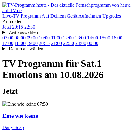
Live-TV
Programm
Auf Deinem Gerät
Aufnahmen
Upgrades
Anmelden
Jetzt
20:15
22:30
Zeit auswählen
07:00
08:00
09:00
10:00
11:00
12:00
13:00
14:00
15:00
16:00
17:00
18:00
19:00
20:15
21:00
22:30
23:00
00:00
Datum auswählen
TV Programm für
Sat.1
Emotions
am 10.08.2026
Jetzt
07:50
Eine wie keine
Daily Soap