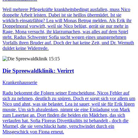
Weil mehrere Pflegekräfte krankheitsbedingt ausfallen, muss Nico
doppelte Arbeit leisten. Dabei ist sie heillos übermüdet. Ist sie
wirklich einsatzfähig? Lea will Monas Betrug melden. Als Erik ihr
Doppelmoral vorwirft, weil sie Nico belügt, gerät sie nur mehr in
Rage. Mona versucht, ihr klarzumachen, was alles auf dem Spiel
steht. Radus Schwester Sofia sucht wegen eines unangenehmen
Vorfalls ihren Bruder auf. Doch der hat keine Zeit, und Dr. Wemuth
duldet keine Widerrede.
15:15
Die Spreewaldklinik
: Verirrt
Krankenhausserie
Radu bekommt die Folgen seiner Entscheidung, Nicos Fehler auf
sich zu nehmen, deutlich zu spüren. Doch er sorgt sich vor allem um
Nico und ahnt, was sie belastet. Lea ist sauer, weil sie für Erik lügen
musste. Um sich abzulenken, nimmt sie eine Einladung von Mark
zum Lasertag an. Dort finden die beiden ein Mädchen, das sich
verlaufen hat. Sofia Floreas Divertikulitis ist behandelt - doch die
Murmel, die sie verschluckt hatte, verschwindet durch ein
Missgeschick von Fiona erneut.