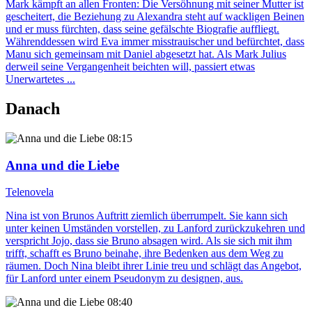
Mark kämpft an allen Fronten: Die Versöhnung mit seiner Mutter ist
gescheitert, die Beziehung zu Alexandra steht auf wackligen Beinen
und er muss fürchten, dass seine gefälschte Biografie auffliegt.
Währenddessen wird Eva immer misstrauischer und befürchtet, dass
Manu sich gemeinsam mit Daniel abgesetzt hat. Als Mark Julius
derweil seine Vergangenheit beichten will, passiert etwas
Unerwartetes ...
Danach
08:15
Anna und die Liebe
Telenovela
Nina ist von Brunos Auftritt ziemlich überrumpelt. Sie kann sich
unter keinen Umständen vorstellen, zu Lanford zurückzukehren und
verspricht Jojo, dass sie Bruno absagen wird. Als sie sich mit ihm
trifft, schafft es Bruno beinahe, ihre Bedenken aus dem Weg zu
räumen. Doch Nina bleibt ihrer Linie treu und schlägt das Angebot,
für Lanford unter einem Pseudonym zu designen, aus.
08:40