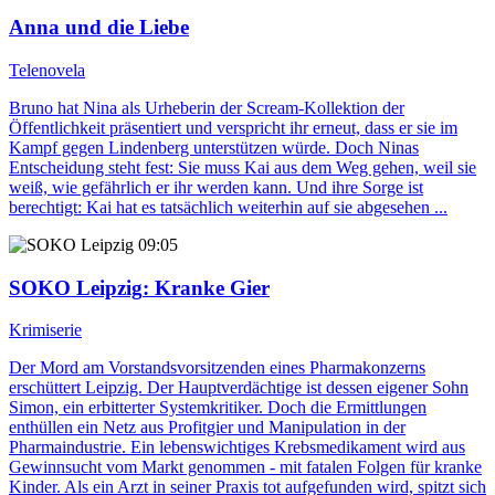
Anna und die Liebe
Telenovela
Bruno hat Nina als Urheberin der Scream-Kollektion der
Öffentlichkeit präsentiert und verspricht ihr erneut, dass er sie im
Kampf gegen Lindenberg unterstützen würde. Doch Ninas
Entscheidung steht fest: Sie muss Kai aus dem Weg gehen, weil sie
weiß, wie gefährlich er ihr werden kann. Und ihre Sorge ist
berechtigt: Kai hat es tatsächlich weiterhin auf sie abgesehen ...
09:05
SOKO Leipzig
: Kranke Gier
Krimiserie
Der Mord am Vorstandsvorsitzenden eines Pharmakonzerns
erschüttert Leipzig. Der Hauptverdächtige ist dessen eigener Sohn
Simon, ein erbitterter Systemkritiker. Doch die Ermittlungen
enthüllen ein Netz aus Profitgier und Manipulation in der
Pharmaindustrie. Ein lebenswichtiges Krebsmedikament wird aus
Gewinnsucht vom Markt genommen - mit fatalen Folgen für kranke
Kinder. Als ein Arzt in seiner Praxis tot aufgefunden wird, spitzt sich