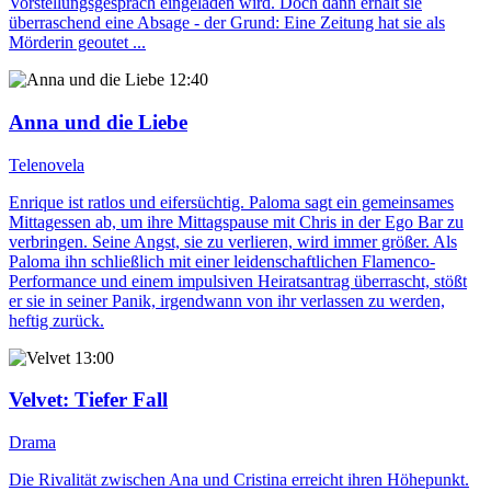
Vorstellungsgespräch eingeladen wird. Doch dann erhält sie
überraschend eine Absage - der Grund: Eine Zeitung hat sie als
Mörderin geoutet ...
12:40
Anna und die Liebe
Telenovela
Enrique ist ratlos und eifersüchtig. Paloma sagt ein gemeinsames
Mittagessen ab, um ihre Mittagspause mit Chris in der Ego Bar zu
verbringen. Seine Angst, sie zu verlieren, wird immer größer. Als
Paloma ihn schließlich mit einer leidenschaftlichen Flamenco-
Performance und einem impulsiven Heiratsantrag überrascht, stößt
er sie in seiner Panik, irgendwann von ihr verlassen zu werden,
heftig zurück.
13:00
Velvet
: Tiefer Fall
Drama
Die Rivalität zwischen Ana und Cristina erreicht ihren Höhepunkt.