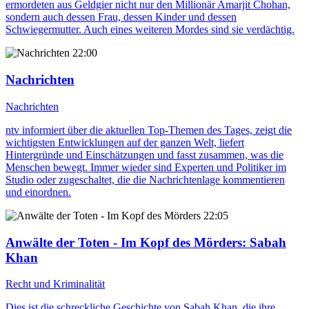
ermordeten aus Geldgier nicht nur den Millionär Amarjit Chohan,
sondern auch dessen Frau, dessen Kinder und dessen
Schwiegermutter. Auch eines weiteren Mordes sind sie verdächtig.
22:00
Nachrichten
Nachrichten
ntv informiert über die aktuellen Top-Themen des Tages, zeigt die
wichtigsten Entwicklungen auf der ganzen Welt, liefert
Hintergründe und Einschätzungen und fasst zusammen, was die
Menschen bewegt. Immer wieder sind Experten und Politiker im
Studio oder zugeschaltet, die die Nachrichtenlage kommentieren
und einordnen.
22:05
Anwälte der Toten - Im Kopf des Mörders
: Sabah
Khan
Recht und Kriminalität
Dies ist die schreckliche Geschichte von Sabah Khan, die ihre