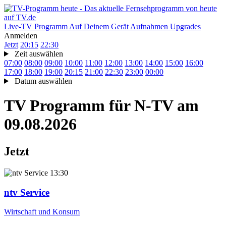
Live-TV
Programm
Auf Deinem Gerät
Aufnahmen
Upgrades
Anmelden
Jetzt
20:15
22:30
Zeit auswählen
07:00
08:00
09:00
10:00
11:00
12:00
13:00
14:00
15:00
16:00
17:00
18:00
19:00
20:15
21:00
22:30
23:00
00:00
Datum auswählen
TV Programm für
N-TV
am
09.08.2026
Jetzt
13:30
ntv Service
Wirtschaft und Konsum