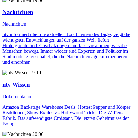
19:00
Nachrichten
Nachrichten
ntv informiert über die aktuellen Top-Themen des Tages, zeigt die
wichtigsten Entwicklungen auf der ganzen Welt, liefert
Hintergründe und Einschätzungen und fasst zusammen, was die
Menschen bewegt. Immer wieder sind Experten und Politiker im
Studio oder zugeschaltet, die die Nachrichtenlage kommentieren
und einordnen.
19:10
ntv Wissen
Dokumentation
Amazon Backstage Warehouse Deals, Hottest Pepper und Körper
Reaktionen, Show Explosiv - Hollywood Tricks, Die Waffen-
Fabrik, Das aufwendigste Croissant, Die letzten Geheimnisse der
Boing
20:00