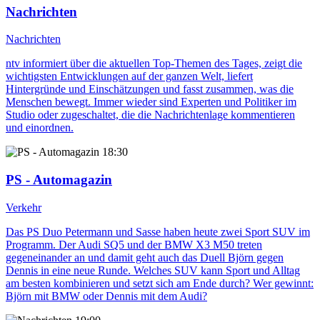
Nachrichten
Nachrichten
ntv informiert über die aktuellen Top-Themen des Tages, zeigt die
wichtigsten Entwicklungen auf der ganzen Welt, liefert
Hintergründe und Einschätzungen und fasst zusammen, was die
Menschen bewegt. Immer wieder sind Experten und Politiker im
Studio oder zugeschaltet, die die Nachrichtenlage kommentieren
und einordnen.
18:30
PS - Automagazin
Verkehr
Das PS Duo Petermann und Sasse haben heute zwei Sport SUV im
Programm. Der Audi SQ5 und der BMW X3 M50 treten
gegeneinander an und damit geht auch das Duell Björn gegen
Dennis in eine neue Runde. Welches SUV kann Sport und Alltag
am besten kombinieren und setzt sich am Ende durch? Wer gewinnt:
Björn mit BMW oder Dennis mit dem Audi?