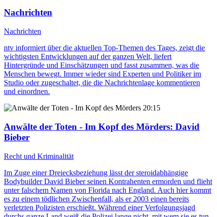
Nachrichten
Nachrichten
ntv informiert über die aktuellen Top-Themen des Tages, zeigt die
wichtigsten Entwicklungen auf der ganzen Welt, liefert
Hintergründe und Einschätzungen und fasst zusammen, was die
Menschen bewegt. Immer wieder sind Experten und Politiker im
Studio oder zugeschaltet, die die Nachrichtenlage kommentieren
und einordnen.
20:15
Anwälte der Toten - Im Kopf des Mörders
: David
Bieber
Recht und Kriminalität
Im Zuge einer Dreiecksbeziehung lässt der steroidabhängige
Bodybuilder David Bieber seinen Kontrahenten ermorden und flieht
unter falschem Namen von Florida nach England. Auch hier kommt
es zu einem tödlichen Zwischenfall, als er 2003 einen bereits
verletzten Polizisten erschießt. Während einer Verfolgungsjagd
durchs ganze Land weiß die Polizei lange nicht, mit wem sie es tun