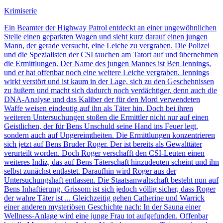
Krimiserie
Ein Beamter der Highway Patrol entdeckt an einer ungewöhnlichen
Stelle einen geparkten Wagen und sieht kurz darauf einen jungen
Mann, der gerade versucht, eine Leiche zu vergraben. Die Polizei
und die Spezialisten der CSI tauchen am Tatort auf und übernehmen
die Ermittlungen. Der Name des jungen Mannes ist Ben Jennings,
und er hat offenbar noch eine weitere Leiche vergraben. Jennings
wirkt verstört und ist kaum in der Lage, sich zu den Geschehnissen
zu äußern und macht sich dadurch noch verdächtiger, denn auch die
DNA-Analyse und das Kaliber der für den Mord verwendeten
Waffe weisen eindeutig auf ihn als Täter hin. Doch bei ihren
weiteren Untersuchungen stoßen die Ermittler nicht nur auf einen
Geistlichen, der für Bens Unschuld seine Hand ins Feuer legt,
sondern auch auf Ungereimtheiten. Die Ermittlungen konzentrieren
sich jetzt auf Bens Bruder Roger. Der ist bereits als Gewalttäter
verurteilt worden. Doch Roger verschafft den CSI-Leuten einen
weiteres Indiz, das auf Bens Täterschaft hinzudeuten scheint und ihn
selbst zunächst entlastet. Daraufhin wird Roger aus der
Untersuchungshaft entlassen. Die Staatsanwaltschaft besteht nun auf
Bens Inhaftierung. Grissom ist sich jedoch völlig sicher, dass Roger
der wahre Täter ist ... Gleichzeitig gehen Catherine und Warrick
einer anderen mysteriösen Geschichte nach: In der Sauna einer
Wellness-Anlage wird eine junge Frau tot aufgefunden. Offenbar