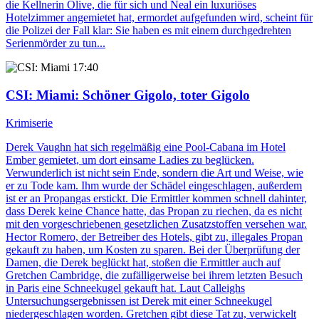
die Kellnerin Olive, die für sich und Neal ein luxuriöses
Hotelzimmer angemietet hat, ermordet aufgefunden wird, scheint für
die Polizei der Fall klar: Sie haben es mit einem durchgedrehten
Serienmörder zu tun...
17:40
CSI: Miami
: Schöner Gigolo, toter Gigolo
Krimiserie
Derek Vaughn hat sich regelmäßig eine Pool-Cabana im Hotel
Ember gemietet, um dort einsame Ladies zu beglücken.
Verwunderlich ist nicht sein Ende, sondern die Art und Weise, wie
er zu Tode kam. Ihm wurde der Schädel eingeschlagen, außerdem
ist er an Propangas erstickt. Die Ermittler kommen schnell dahinter,
dass Derek keine Chance hatte, das Propan zu riechen, da es nicht
mit den vorgeschriebenen gesetzlichen Zusatzstoffen versehen war.
Hector Romero, der Betreiber des Hotels, gibt zu, illegales Propan
gekauft zu haben, um Kosten zu sparen. Bei der Überprüfung der
Damen, die Derek beglückt hat, stoßen die Ermittler auch auf
Gretchen Cambridge, die zufälligerweise bei ihrem letzten Besuch
in Paris eine Schneekugel gekauft hat. Laut Calleighs
Untersuchungsergebnissen ist Derek mit einer Schneekugel
niedergeschlagen worden. Gretchen gibt diese Tat zu, verwickelt