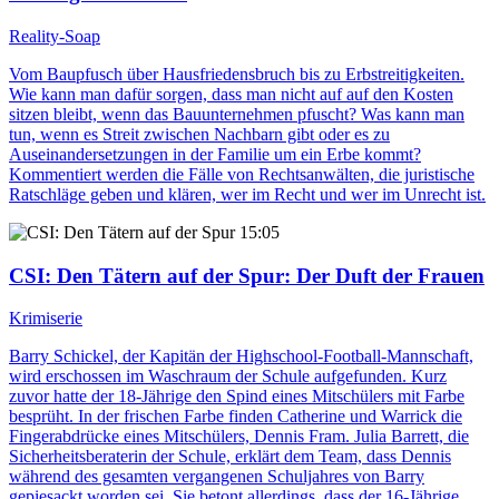
Reality-Soap
Vom Baupfusch über Hausfriedensbruch bis zu Erbstreitigkeiten.
Wie kann man dafür sorgen, dass man nicht auf auf den Kosten
sitzen bleibt, wenn das Bauunternehmen pfuscht? Was kann man
tun, wenn es Streit zwischen Nachbarn gibt oder es zu
Auseinandersetzungen in der Familie um ein Erbe kommt?
Kommentiert werden die Fälle von Rechtsanwälten, die juristische
Ratschläge geben und klären, wer im Recht und wer im Unrecht ist.
15:05
CSI: Den Tätern auf der Spur
: Der Duft der Frauen
Krimiserie
Barry Schickel, der Kapitän der Highschool-Football-Mannschaft,
wird erschossen im Waschraum der Schule aufgefunden. Kurz
zuvor hatte der 18-Jährige den Spind eines Mitschülers mit Farbe
besprüht. In der frischen Farbe finden Catherine und Warrick die
Fingerabdrücke eines Mitschülers, Dennis Fram. Julia Barrett, die
Sicherheitsberaterin der Schule, erklärt dem Team, dass Dennis
während des gesamten vergangenen Schuljahres von Barry
gepiesackt worden sei. Sie betont allerdings, dass der 16-Jährige