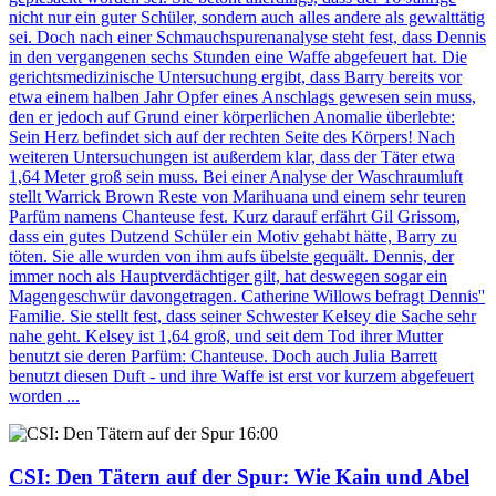
nicht nur ein guter Schüler, sondern auch alles andere als gewalttätig
sei. Doch nach einer Schmauchspurenanalyse steht fest, dass Dennis
in den vergangenen sechs Stunden eine Waffe abgefeuert hat. Die
gerichtsmedizinische Untersuchung ergibt, dass Barry bereits vor
etwa einem halben Jahr Opfer eines Anschlags gewesen sein muss,
den er jedoch auf Grund einer körperlichen Anomalie überlebte:
Sein Herz befindet sich auf der rechten Seite des Körpers! Nach
weiteren Untersuchungen ist außerdem klar, dass der Täter etwa
1,64 Meter groß sein muss. Bei einer Analyse der Waschraumluft
stellt Warrick Brown Reste von Marihuana und einem sehr teuren
Parfüm namens Chanteuse fest. Kurz darauf erfährt Gil Grissom,
dass ein gutes Dutzend Schüler ein Motiv gehabt hätte, Barry zu
töten. Sie alle wurden von ihm aufs übelste gequält. Dennis, der
immer noch als Hauptverdächtiger gilt, hat deswegen sogar ein
Magengeschwür davongetragen. Catherine Willows befragt Dennis''
Familie. Sie stellt fest, dass seiner Schwester Kelsey die Sache sehr
nahe geht. Kelsey ist 1,64 groß, und seit dem Tod ihrer Mutter
benutzt sie deren Parfüm: Chanteuse. Doch auch Julia Barrett
benutzt diesen Duft - und ihre Waffe ist erst vor kurzem abgefeuert
worden ...
16:00
CSI: Den Tätern auf der Spur
: Wie Kain und Abel