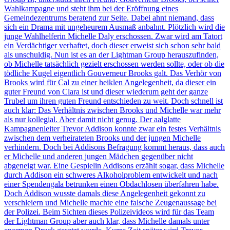
Wahlkampagne und steht ihm bei der Eröffnung eines
Gemeindezentrums beratend zur Seite. Dabei ahnt niemand, dass
sich ein Drama mit ungeheurem Ausmaß anbahnt. Plötzlich wird die
junge Wahlhelferin Michelle Daly erschossen. Zwar wird am Tatort
ein Verdächtiger verhaftet, doch dieser erweist sich schon sehr bald
als unschuldig. Nun ist es an der Lightman Group herauszufinden,
ob Michelle tatsächlich gezielt erschossen werden sollte, oder ob die
tödliche Kugel eigentlich Gouverneur Brooks galt. Das Verhör von
Brooks wird für Cal zu einer heiklen Angelegenheit, da dieser ein
guter Freund von Clara ist und dieser wiederum geht der ganze
Trubel um ihren guten Freund entschieden zu weit. Doch schnell ist
auch klar: Das Verhältnis zwischen Brooks und Michelle war mehr
als nur kollegial. Aber damit nicht genug. Der aalglatte
Kampagnenleiter Trevor Addison konnte zwar ein festes Verhältnis
zwischen dem verheirateten Brooks und der jungen Michelle
verhindern. Doch bei Addisons Befragung kommt heraus, dass auch
er Michelle und anderen jungen Mädchen gegenüber nicht
abgeneigt war. Eine Gespielin Addisons erzählt sogar, dass Michelle
durch Addison ein schweres Alkoholproblem entwickelt und nach
einer Spendengala betrunken einen Obdachlosen überfahren habe.
Doch Addison wusste damals diese Angelegenheit gekonnt zu
verschleiern und Michelle machte eine falsche Zeugenaussage bei
der Polizei. Beim Sichten dieses Polizeivideos wird für das Team
der Lightman Group aber auch klar, dass Michelle damals unter