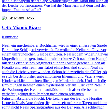
hat die Managerin der Anlage Veränderungen am Tatort und auch an
der Leiche vorgenommen. Was hat die Managerin mit dem Tod der
jungen Frau zu schaffen?
16:55
CSI: Miami
: Bizarr
Krimiserie
Neal, ein unscheinbarer Buchhalter, wird in einer angesagten Single-
Bar in eine Schlägerei verwickelt. Er wollte die Kellnerin Olive vor
einem unfreundlichen Gast beschützen. Neal ist dem Widerling zwar
körperlich unterlegen, trotzdem wird er kurze Zeit nach dem Kampf
mit der Leiche seines Angreifers auf der Toilette gesehen. Doch als
Horatio und sein Team am Tatort eintreffen, sind sowohl Neal als
auch die Leiche verschwunden. Schon bald zweifeln die CSI'ler, ob
es sich bei dem bisher unbescholtenen Ehemann und Vater zweier
Kinder wirklich um einen flüchtigen Mörder handelt. Und auch die
Ermittlungen nehmen einen mysteriösen Verlauf: Eric kann Neal in
der Wohnung der Kellnerin aufstöbern, doch als er die beiden
verhaftet, gelingt dem Pärchen nach einem seltsamen
Fahrstuhlabsturz die Flucht. Die Leiche aus der Bar, die Horatios
Leute in Neals Auto finden, liegt dort seit mehreren Tagen und kann
somit nicht Neals Sparingspartner aus der Bar sein. Als schließlich