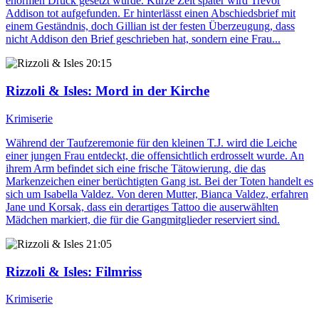
enormen Druck gesetzt wurde. Kurze Zeit später wird Trevor
Addison tot aufgefunden. Er hinterlässt einen Abschiedsbrief mit
einem Geständnis, doch Gillian ist der festen Überzeugung, dass
nicht Addison den Brief geschrieben hat, sondern eine Frau...
20:15
Rizzoli & Isles
: Mord in der Kirche
Krimiserie
Während der Taufzeremonie für den kleinen T.J. wird die Leiche
einer jungen Frau entdeckt, die offensichtlich erdrosselt wurde. An
ihrem Arm befindet sich eine frische Tätowierung, die das
Markenzeichen einer berüchtigten Gang ist. Bei der Toten handelt es
sich um Isabella Valdez. Von deren Mutter, Bianca Valdez, erfahren
Jane und Korsak, dass ein derartiges Tattoo die auserwählten
Mädchen markiert, die für die Gangmitglieder reserviert sind.
21:05
Rizzoli & Isles
: Filmriss
Krimiserie