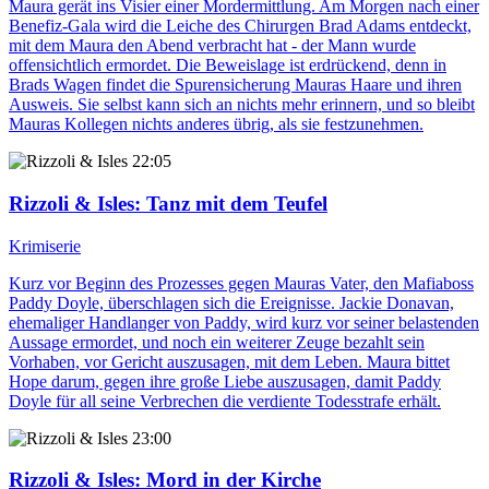
Maura gerät ins Visier einer Mordermittlung. Am Morgen nach einer
Benefiz-Gala wird die Leiche des Chirurgen Brad Adams entdeckt,
mit dem Maura den Abend verbracht hat - der Mann wurde
offensichtlich ermordet. Die Beweislage ist erdrückend, denn in
Brads Wagen findet die Spurensicherung Mauras Haare und ihren
Ausweis. Sie selbst kann sich an nichts mehr erinnern, und so bleibt
Mauras Kollegen nichts anderes übrig, als sie festzunehmen.
22:05
Rizzoli & Isles
: Tanz mit dem Teufel
Krimiserie
Kurz vor Beginn des Prozesses gegen Mauras Vater, den Mafiaboss
Paddy Doyle, überschlagen sich die Ereignisse. Jackie Donavan,
ehemaliger Handlanger von Paddy, wird kurz vor seiner belastenden
Aussage ermordet, und noch ein weiterer Zeuge bezahlt sein
Vorhaben, vor Gericht auszusagen, mit dem Leben. Maura bittet
Hope darum, gegen ihre große Liebe auszusagen, damit Paddy
Doyle für all seine Verbrechen die verdiente Todesstrafe erhält.
23:00
Rizzoli & Isles
: Mord in der Kirche