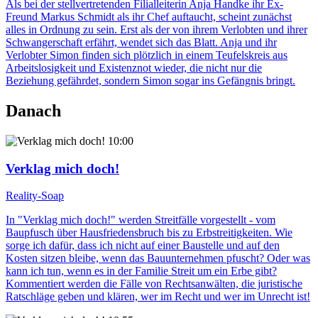
Als bei der stellvertretenden Filialleiterin Anja Handke ihr Ex-
Freund Markus Schmidt als ihr Chef auftaucht, scheint zunächst
alles in Ordnung zu sein. Erst als der von ihrem Verlobten und ihrer
Schwangerschaft erfährt, wendet sich das Blatt. Anja und ihr
Verlobter Simon finden sich plötzlich in einem Teufelskreis aus
Arbeitslosigkeit und Existenznot wieder, die nicht nur die
Beziehung gefährdet, sondern Simon sogar ins Gefängnis bringt.
Danach
10:00
Verklag mich doch!
Reality-Soap
In "Verklag mich doch!" werden Streitfälle vorgestellt - vom
Baupfusch über Hausfriedensbruch bis zu Erbstreitigkeiten. Wie
sorge ich dafür, dass ich nicht auf einer Baustelle und auf den
Kosten sitzen bleibe, wenn das Bauunternehmen pfuscht? Oder was
kann ich tun, wenn es in der Familie Streit um ein Erbe gibt?
Kommentiert werden die Fälle von Rechtsanwälten, die juristische
Ratschläge geben und klären, wer im Recht und wer im Unrecht ist!