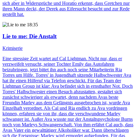
sich aber in Widersprüche und Horatio erkennt, dass Gretchen nur
ihren Mann deckt, der Derek aus Eifersucht besucht und zur Rede
gestellt hat.
18:35
Lie to me
: Die Anstalt
Krimiserie
Eine stressige Zeit wartet auf Cal Lightman. Nicht nur, dass er
verzweifelt versucht, seiner Tochter Emily das Autofahren
beizubringen, jetzt bittet ihn auch noch seine Mitarbeiterin Ria
Torres um Hilfe. Torres' in Jugendhaft sitzende Halbschwester Ava
hat ihr einen Hilferuf via Telefon geschickt. Für das Team der
Lightman Group ist klar: Ava befindet sich in ernsthafter Not. Doch
Torres' Halbschwester einen Besuch abzustatten, gestaltet sich
zunächst schwieriger als erwartet, denn nachdem Avas beste
Freundin Marley aus dem Gefängnis ausgebrochen ist, wurde Ava
Einzelhaft verordnet. Als Cal und Ria endlich zu Ava vordringen
können, erfahren sie von ihr, dass die verschwundene Marley
schwanger ist. Außer Ava wusste nur der Anstaltspsychologe Burns
noch von Marleys Schwangerschaft. Von ihm erfährt Cal auch, dass
Avas Vater ein gewalttätiger Alkoholiker war. Dann überschlagen
sich die Ereignisse: Marley wird ermordet aufgefunden. Für das