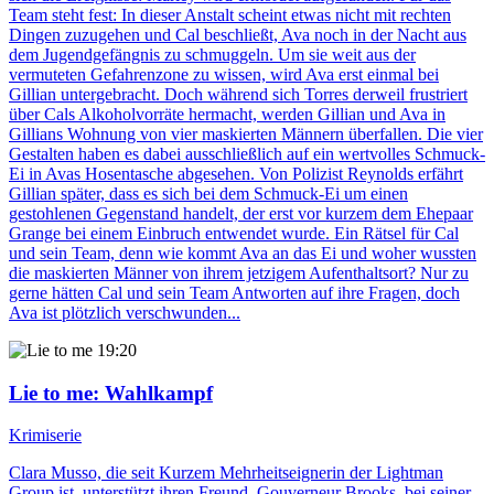
Team steht fest: In dieser Anstalt scheint etwas nicht mit rechten
Dingen zuzugehen und Cal beschließt, Ava noch in der Nacht aus
dem Jugendgefängnis zu schmuggeln. Um sie weit aus der
vermuteten Gefahrenzone zu wissen, wird Ava erst einmal bei
Gillian untergebracht. Doch während sich Torres derweil frustriert
über Cals Alkoholvorräte hermacht, werden Gillian und Ava in
Gillians Wohnung von vier maskierten Männern überfallen. Die vier
Gestalten haben es dabei ausschließlich auf ein wertvolles Schmuck-
Ei in Avas Hosentasche abgesehen. Von Polizist Reynolds erfährt
Gillian später, dass es sich bei dem Schmuck-Ei um einen
gestohlenen Gegenstand handelt, der erst vor kurzem dem Ehepaar
Grange bei einem Einbruch entwendet wurde. Ein Rätsel für Cal
und sein Team, denn wie kommt Ava an das Ei und woher wussten
die maskierten Männer von ihrem jetzigem Aufenthaltsort? Nur zu
gerne hätten Cal und sein Team Antworten auf ihre Fragen, doch
Ava ist plötzlich verschwunden...
19:20
Lie to me
: Wahlkampf
Krimiserie
Clara Musso, die seit Kurzem Mehrheitseignerin der Lightman
Group ist, unterstützt ihren Freund, Gouverneur Brooks, bei seiner