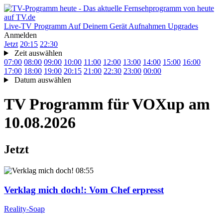
Live-TV
Programm
Auf Deinem Gerät
Aufnahmen
Upgrades
Anmelden
Jetzt
20:15
22:30
Zeit auswählen
07:00
08:00
09:00
10:00
11:00
12:00
13:00
14:00
15:00
16:00
17:00
18:00
19:00
20:15
21:00
22:30
23:00
00:00
Datum auswählen
TV Programm für
VOXup
am
10.08.2026
Jetzt
08:55
Verklag mich doch!
: Vom Chef erpresst
Reality-Soap