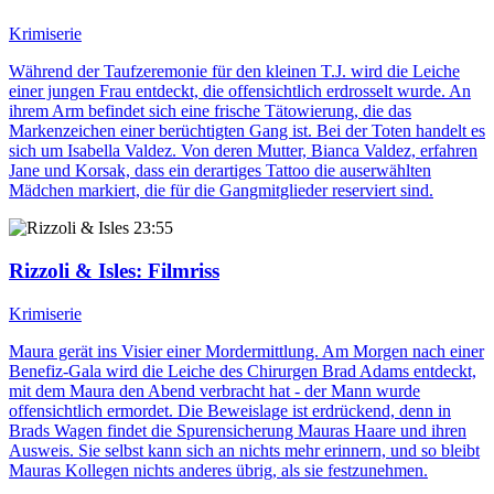
Krimiserie
Während der Taufzeremonie für den kleinen T.J. wird die Leiche
einer jungen Frau entdeckt, die offensichtlich erdrosselt wurde. An
ihrem Arm befindet sich eine frische Tätowierung, die das
Markenzeichen einer berüchtigten Gang ist. Bei der Toten handelt es
sich um Isabella Valdez. Von deren Mutter, Bianca Valdez, erfahren
Jane und Korsak, dass ein derartiges Tattoo die auserwählten
Mädchen markiert, die für die Gangmitglieder reserviert sind.
23:55
Rizzoli & Isles
: Filmriss
Krimiserie
Maura gerät ins Visier einer Mordermittlung. Am Morgen nach einer
Benefiz-Gala wird die Leiche des Chirurgen Brad Adams entdeckt,
mit dem Maura den Abend verbracht hat - der Mann wurde
offensichtlich ermordet. Die Beweislage ist erdrückend, denn in
Brads Wagen findet die Spurensicherung Mauras Haare und ihren
Ausweis. Sie selbst kann sich an nichts mehr erinnern, und so bleibt
Mauras Kollegen nichts anderes übrig, als sie festzunehmen.