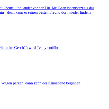
lbeutel und landet vor der Tür. Mr. Bean ist entsetzt als das
hin - doch kann er seinen besten Freund dort wieder finden?
itten im Geschäft wird Teddy entführt!
 den Wagen parken, dann kann der Kinoabend beginnen.