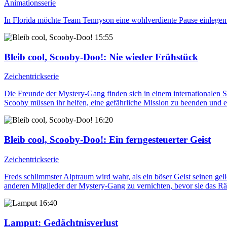
Animationsserie
In Florida möchte Team Tennyson eine wohlverdiente Pause einlegen.
15:55
Bleib cool, Scooby-Doo!
: Nie wieder Frühstück
Zeichentrickserie
Die Freunde der Mystery-Gang finden sich in einem internationalen S
Scooby müssen ihr helfen, eine gefährliche Mission zu beenden und e
16:20
Bleib cool, Scooby-Doo!
: Ein ferngesteuerter Geist
Zeichentrickserie
Freds schlimmster Alptraum wird wahr, als ein böser Geist seinen ge
anderen Mitglieder der Mystery-Gang zu vernichten, bevor sie das Rät
16:40
Lamput
: Gedächtnisverlust