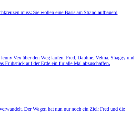
chkreuzen muss: Sie wollen eine Basis am Strand aufbauen!
tin Jenny Vex über den Weg laufen. Fred, Daphne, Velma, Shaggy und
s Frühstück auf der Erde ein für alle Mal abzuschaffen.
 verwandelt. Der Wagen hat nun nur noch ein Ziel: Fred und die