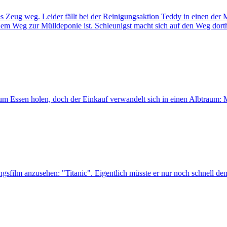
Zeug weg. Leider fällt bei der Reinigungsaktion Teddy in einen der Mül
 dem Weg zur Mülldeponie ist. Schleunigst macht sich auf den Weg dort
um Essen holen, doch der Einkauf verwandelt sich in einen Albtraum: M
ingsfilm anzusehen: "Titanic". Eigentlich müsste er nur noch schnell