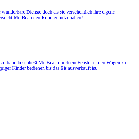
 wunderbare Dienste doch als sie versehentlich ihre eigene
ersucht Mr. Bean den Roboter aufzuhalten!
rzerhand beschließt Mr. Bean durch ein Fenster in den Wagen zu
riger Kinder bedienen bis das Eis ausverkauft ist.