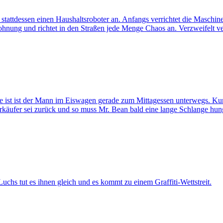
tattdessen einen Haushaltsroboter an. Anfangs verrichtet die Maschine
ohnung und richtet in den Straßen jede Menge Chaos an. Verzweifelt v
he ist ist der Mann im Eiswagen gerade zum Mittagessen unterwegs. Ku
erkäufer sei zurück und so muss Mr. Bean bald eine lange Schlange hung
hs tut es ihnen gleich und es kommt zu einem Graffiti-Wettstreit.