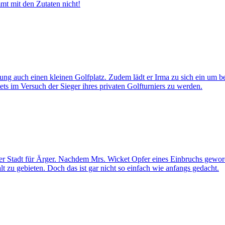
mt mit den Zutaten nicht!
ng auch einen kleinen Golfplatz. Zudem lädt er Irma zu sich ein um bei
 im Versuch der Sieger ihres privaten Golfturniers zu werden.
in der Stadt für Ärger. Nachdem Mrs. Wicket Opfer eines Einbruchs gew
 zu gebieten. Doch das ist gar nicht so einfach wie anfangs gedacht.