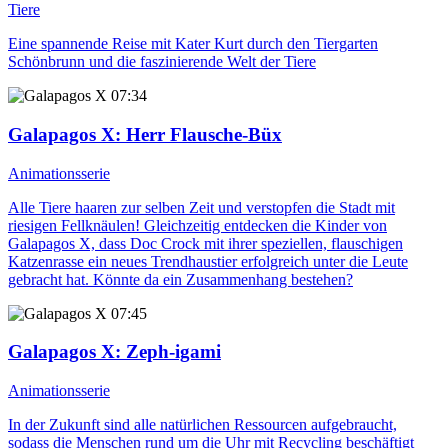
Tiere
Eine spannende Reise mit Kater Kurt durch den Tiergarten
Schönbrunn und die faszinierende Welt der Tiere
07:34
Galapagos X
: Herr Flausche-Büx
Animationsserie
Alle Tiere haaren zur selben Zeit und verstopfen die Stadt mit
riesigen Fellknäulen! Gleichzeitig entdecken die Kinder von
Galapagos X, dass Doc Crock mit ihrer speziellen, flauschigen
Katzenrasse ein neues Trendhaustier erfolgreich unter die Leute
gebracht hat. Könnte da ein Zusammenhang bestehen?
07:45
Galapagos X
: Zeph-igami
Animationsserie
In der Zukunft sind alle natürlichen Ressourcen aufgebraucht,
sodass die Menschen rund um die Uhr mit Recycling beschäftigt