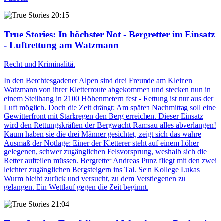
20:15
True Stories
: In höchster Not - Bergretter im Einsatz
- Luftrettung am Watzmann
Recht und Kriminalität
In den Berchtesgadener Alpen sind drei Freunde am Kleinen
Watzmann von ihrer Kletterroute abgekommen und stecken nun in
einem Steilhang in 2100 Höhenmetern fest - Rettung ist nur aus der
Luft möglich. Doch die Zeit drängt: Am späten Nachmittag soll eine
Gewitterfront mit Starkregen den Berg erreichen. Dieser Einsatz
wird den Rettungskräften der Bergwacht Ramsau alles abverlangen!
Kaum haben sie die drei Männer gesichtet, zeigt sich das wahre
Ausmaß der Notlage: Einer der Kletterer steht auf einem höher
gelegenen, schwer zugänglichen Felsvorsprung, weshalb sich die
Retter aufteilen müssen. Bergretter Andreas Punz fliegt mit den zwei
leichter zugänglichen Bergsteigern ins Tal. Sein Kollege Lukas
Wurm bleibt zurück und versucht, zu dem Verstiegenen zu
gelangen. Ein Wettlauf gegen die Zeit beginnt.
21:04