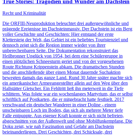
True Stories
: Tragödien und Wunder am Dachstein
Recht und Kriminalität
Die ORFIII-Neuproduktion beleuchtet drei außergewöhnliche und
prägende Ereignisse im Dachsteinmassiv. Der Dachstein ist ein Berg
voller Geschichte und Geschichten: Hier entstand der erste
Klettersteig der Welt, das Gebiet ist ein beliebtes Touristenziel und
dennoch zeigt sich die Region immer wieder von ihrer
unberechenbaren Seite. Die Dokumentation rekonstruiert das
Heilbronner Unglück von 1954, bei dem eine Schülergruppe in
einen plötzlichen Schneesturm geriet und von der vorgesehenen
Route Richtung Krippenstein abkam. Die dramatischen Stunden
und die anschließende über einen Monat dauernde Suchaktion
bewegten damals das ganze Land. Rund 30 Jahre später machte sich
ein amerikanischer Armeeangestellter allein auf den Weg über den
Hallstätter Gletscher. Ein Fehltritt ließ ihn meterweit in die Tiefe
schlittern. Was folgte war ein wochenlanges Martyrium, das er selbst
schriftlich auf Postkarten, die er mitgebracht hatte festhielt. 2017
verschwand ein deutscher Wanderer in einer Doline - einem
unscheinbaren Loch im Boden, das sich als mehrere Meter tiefe
Falle entpuppte. Aus eigener Kraft konnte er sich nicht befreien,
abgeschnitten von der Außenwelt und ohne Mobilfunkempfang. Die
Doku zeigt, wie nah Faszination und Gefahr am Dachstein
beieinanderliegen. Drei Geschichten, drei Schicksale, drei