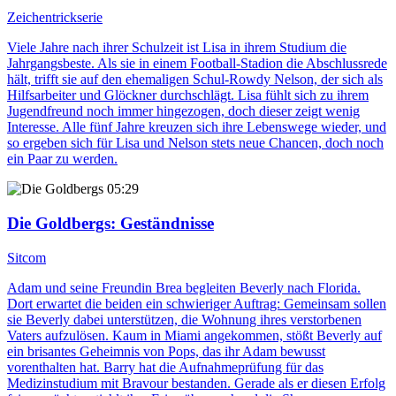
Zeichentrickserie
Viele Jahre nach ihrer Schulzeit ist Lisa in ihrem Studium die
Jahrgangsbeste. Als sie in einem Football-Stadion die Abschlussrede
hält, trifft sie auf den ehemaligen Schul-Rowdy Nelson, der sich als
Hilfsarbeiter und Glöckner durchschlägt. Lisa fühlt sich zu ihrem
Jugendfreund noch immer hingezogen, doch dieser zeigt wenig
Interesse. Alle fünf Jahre kreuzen sich ihre Lebenswege wieder, und
so ergeben sich für Lisa und Nelson stets neue Chancen, doch noch
ein Paar zu werden.
05:29
Die Goldbergs
: Geständnisse
Sitcom
Adam und seine Freundin Brea begleiten Beverly nach Florida.
Dort erwartet die beiden ein schwieriger Auftrag: Gemeinsam sollen
sie Beverly dabei unterstützen, die Wohnung ihres verstorbenen
Vaters aufzulösen. Kaum in Miami angekommen, stößt Beverly auf
ein brisantes Geheimnis von Pops, das ihr Adam bewusst
vorenthalten hat. Barry hat die Aufnahmeprüfung für das
Medizinstudium mit Bravour bestanden. Gerade als er diesen Erfolg