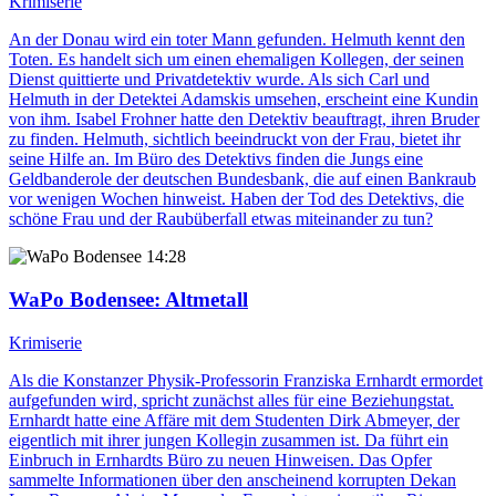
Krimiserie
An der Donau wird ein toter Mann gefunden. Helmuth kennt den
Toten. Es handelt sich um einen ehemaligen Kollegen, der seinen
Dienst quittierte und Privatdetektiv wurde. Als sich Carl und
Helmuth in der Detektei Adamskis umsehen, erscheint eine Kundin
von ihm. Isabel Frohner hatte den Detektiv beauftragt, ihren Bruder
zu finden. Helmuth, sichtlich beeindruckt von der Frau, bietet ihr
seine Hilfe an. Im Büro des Detektivs finden die Jungs eine
Geldbanderole der deutschen Bundesbank, die auf einen Bankraub
vor wenigen Wochen hinweist. Haben der Tod des Detektivs, die
schöne Frau und der Raubüberfall etwas miteinander zu tun?
14:28
WaPo Bodensee
: Altmetall
Krimiserie
Als die Konstanzer Physik-Professorin Franziska Ernhardt ermordet
aufgefunden wird, spricht zunächst alles für eine Beziehungstat.
Ernhardt hatte eine Affäre mit dem Studenten Dirk Abmeyer, der
eigentlich mit ihrer jungen Kollegin zusammen ist. Da führt ein
Einbruch in Ernhardts Büro zu neuen Hinweisen. Das Opfer
sammelte Informationen über den anscheinend korrupten Dekan