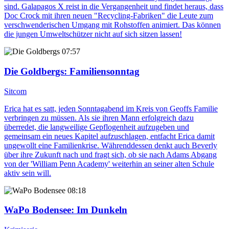
sind. Galapagos X reist in die Vergangenheit und findet heraus, dass
Doc Crock mit ihren neuen "Recycling-Fabriken" die Leute zum
verschwenderischen Umgang mit Rohstoffen animiert. Das können
die jungen Umweltschützer nicht auf sich sitzen lassen!
07:57
Die Goldbergs
: Familiensonntag
Sitcom
Erica hat es satt, jeden Sonntagabend im Kreis von Geoffs Familie
verbringen zu müssen. Als sie ihren Mann erfolgreich dazu
überredet, die langweilige Gepflogenheit aufzugeben und
gemeinsam ein neues Kapitel aufzuschlagen, entfacht Erica damit
ungewollt eine Familienkrise. Währenddessen denkt auch Beverly
über ihre Zukunft nach und fragt sich, ob sie nach Adams Abgang
von der 'William Penn Academy' weiterhin an seiner alten Schule
aktiv sein will.
08:18
WaPo Bodensee
: Im Dunkeln