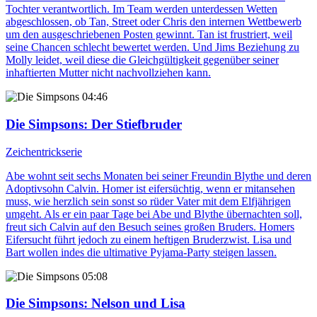
Tochter verantwortlich. Im Team werden unterdessen Wetten
abgeschlossen, ob Tan, Street oder Chris den internen Wettbewerb
um den ausgeschriebenen Posten gewinnt. Tan ist frustriert, weil
seine Chancen schlecht bewertet werden. Und Jims Beziehung zu
Molly leidet, weil diese die Gleichgültigkeit gegenüber seiner
inhaftierten Mutter nicht nachvollziehen kann.
04:46
Die Simpsons
: Der Stiefbruder
Zeichentrickserie
Abe wohnt seit sechs Monaten bei seiner Freundin Blythe und deren
Adoptivsohn Calvin. Homer ist eifersüchtig, wenn er mitansehen
muss, wie herzlich sein sonst so rüder Vater mit dem Elfjährigen
umgeht. Als er ein paar Tage bei Abe und Blythe übernachten soll,
freut sich Calvin auf den Besuch seines großen Bruders. Homers
Eifersucht führt jedoch zu einem heftigen Bruderzwist. Lisa und
Bart wollen indes die ultimative Pyjama-Party steigen lassen.
05:08
Die Simpsons
: Nelson und Lisa