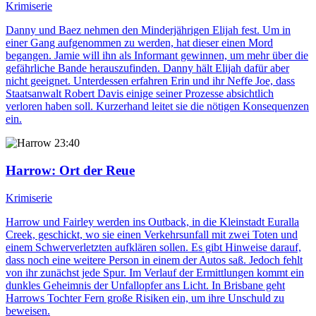
Krimiserie
Danny und Baez nehmen den Minderjährigen Elijah fest. Um in
einer Gang aufgenommen zu werden, hat dieser einen Mord
begangen. Jamie will ihn als Informant gewinnen, um mehr über die
gefährliche Bande herauszufinden. Danny hält Elijah dafür aber
nicht geeignet. Unterdessen erfahren Erin und ihr Neffe Joe, dass
Staatsanwalt Robert Davis einige seiner Prozesse absichtlich
verloren haben soll. Kurzerhand leitet sie die nötigen Konsequenzen
ein.
23:40
Harrow
: Ort der Reue
Krimiserie
Harrow und Fairley werden ins Outback, in die Kleinstadt Euralla
Creek, geschickt, wo sie einen Verkehrsunfall mit zwei Toten und
einem Schwerverletzten aufklären sollen. Es gibt Hinweise darauf,
dass noch eine weitere Person in einem der Autos saß. Jedoch fehlt
von ihr zunächst jede Spur. Im Verlauf der Ermittlungen kommt ein
dunkles Geheimnis der Unfallopfer ans Licht. In Brisbane geht
Harrows Tochter Fern große Risiken ein, um ihre Unschuld zu
beweisen.