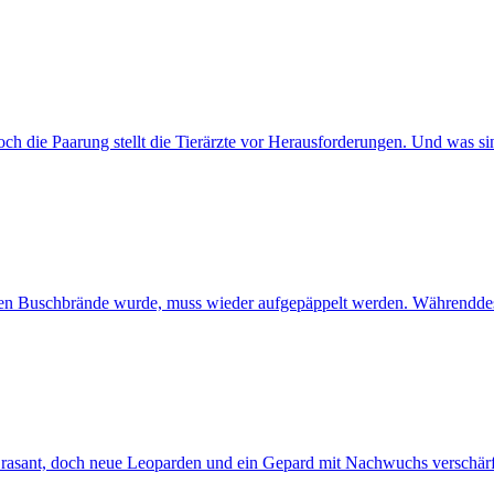
h die Paarung stellt die Tierärzte vor Herausforderungen. Und was sin
chen Buschbrände wurde, muss wieder aufgepäppelt werden. Währenddes
 rasant, doch neue Leoparden und ein Gepard mit Nachwuchs verschä