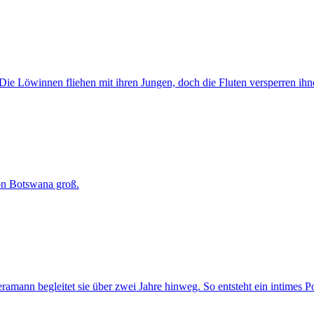
ie Löwinnen fliehen mit ihren Jungen, doch die Fluten versperren ihne
on Botswana groß.
ramann begleitet sie über zwei Jahre hinweg. So entsteht ein intimes