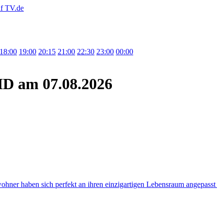
18:00
19:00
20:15
21:00
22:30
23:00
00:00
HD
am 07.08.2026
hner haben sich perfekt an ihren einzigartigen Lebensraum angepasst -