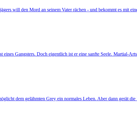
djägers will den Mord an seinem Vater rächen - und bekommt es mit ei
t eines Gangsters. Doch eigentlich ist er eine sanfte Seele. Martial-Ar
möglicht dem gelähmten Grey ein normales Leben. Aber dann gerät die 