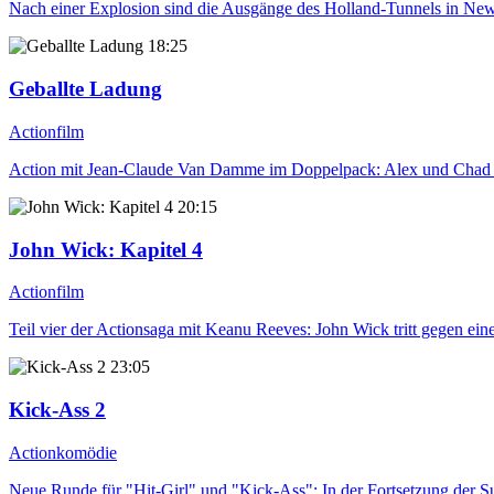
Nach einer Explosion sind die Ausgänge des Holland-Tunnels in New Y
18:25
Geballte Ladung
Actionfilm
Action mit Jean-Claude Van Damme im Doppelpack: Alex und Chad sind
20:15
John Wick: Kapitel 4
Actionfilm
Teil vier der Actionsaga mit Keanu Reeves: John Wick tritt gegen ei
23:05
Kick-Ass 2
Actionkomödie
Neue Runde für "Hit-Girl" und "Kick-Ass": In der Fortsetzung der 