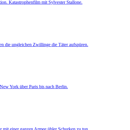
on. Katastrophenfilm mit Sylvester Stallone.
 die ungleichen Zwillinge die Täter aufspüren.
 New York über Paris bis nach Berlin.
 mit einer ganzen Armee übler Schurken zu tun.