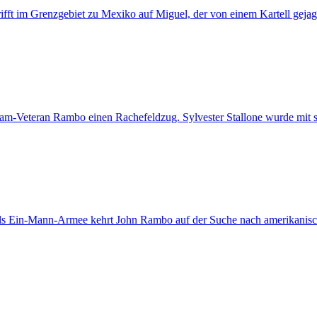
ifft im Grenzgebiet zu Mexiko auf Miguel, der von einem Kartell gejagt
etnam-Veteran Rambo einen Rachefeldzug. Sylvester Stallone wurde mit 
e: Als Ein-Mann-Armee kehrt John Rambo auf der Suche nach amerikani