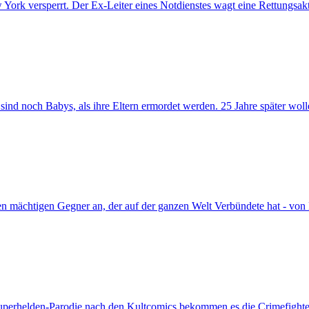
ork versperrt. Der Ex-Leiter eines Notdienstes wagt eine Rettungsakti
 noch Babys, als ihre Eltern ermordet werden. 25 Jahre später wollen
nen mächtigen Gegner an, der auf der ganzen Welt Verbündete hat - von
Superhelden-Parodie nach den Kultcomics bekommen es die Crimefighter