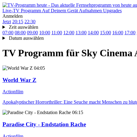
Live-TV
Programm
Auf Deinem Gerät
Aufnahmen
Upgrades
Anmelden
Jetzt
20:15
22:30
Zeit auswählen
07:00
08:00
09:00
10:00
11:00
12:00
13:00
14:00
15:00
16:00
17:00
Datum auswählen
TV Programm für
Sky Cinema 
04:05
World War Z
Actionfilm
Apokalyptischer Horrorthriller: Eine Seuche macht Menschen zu blut
06:15
Paradise City - Endstation Rache
Actionfilm