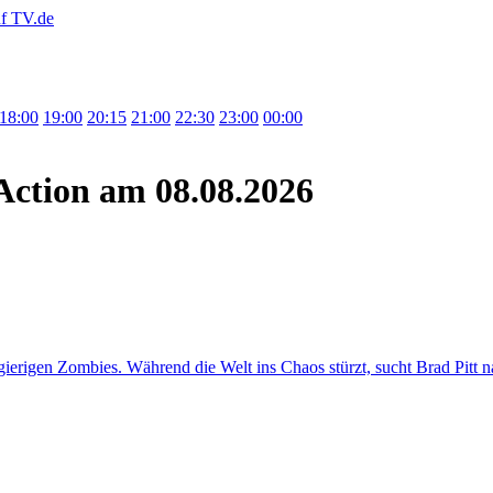
18:00
19:00
20:15
21:00
22:30
23:00
00:00
Action
am 08.08.2026
gierigen Zombies. Während die Welt ins Chaos stürzt, sucht Brad Pitt