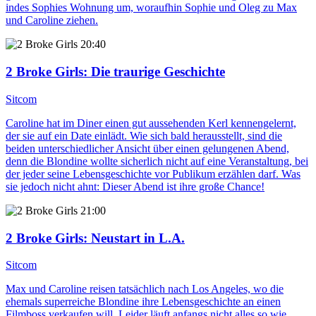
indes Sophies Wohnung um, woraufhin Sophie und Oleg zu Max
und Caroline ziehen.
20:40
2 Broke Girls
: Die traurige Geschichte
Sitcom
Caroline hat im Diner einen gut aussehenden Kerl kennengelernt,
der sie auf ein Date einlädt. Wie sich bald herausstellt, sind die
beiden unterschiedlicher Ansicht über einen gelungenen Abend,
denn die Blondine wollte sicherlich nicht auf eine Veranstaltung, bei
der jeder seine Lebensgeschichte vor Publikum erzählen darf. Was
sie jedoch nicht ahnt: Dieser Abend ist ihre große Chance!
21:00
2 Broke Girls
: Neustart in L.A.
Sitcom
Max und Caroline reisen tatsächlich nach Los Angeles, wo die
ehemals superreiche Blondine ihre Lebensgeschichte an einen
Filmboss verkaufen will. Leider läuft anfangs nicht alles so wie