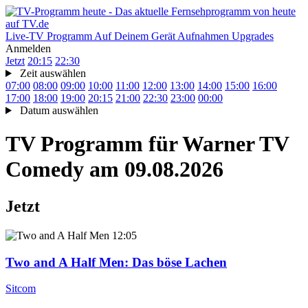
Live-TV
Programm
Auf Deinem Gerät
Aufnahmen
Upgrades
Anmelden
Jetzt
20:15
22:30
Zeit auswählen
07:00
08:00
09:00
10:00
11:00
12:00
13:00
14:00
15:00
16:00
17:00
18:00
19:00
20:15
21:00
22:30
23:00
00:00
Datum auswählen
TV Programm für
Warner TV
Comedy
am 09.08.2026
Jetzt
12:05
Two and A Half Men
: Das böse Lachen
Sitcom