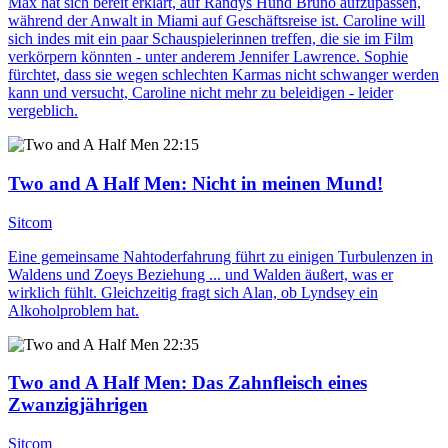
Max hat sich bereit erklärt, auf Randys Hund Bruno aufzupassen,
während der Anwalt in Miami auf Geschäftsreise ist. Caroline will
sich indes mit ein paar Schauspielerinnen treffen, die sie im Film
verkörpern könnten - unter anderem Jennifer Lawrence. Sophie
fürchtet, dass sie wegen schlechten Karmas nicht schwanger werden
kann und versucht, Caroline nicht mehr zu beleidigen - leider
vergeblich.
22:15
Two and A Half Men
: Nicht in meinen Mund!
Sitcom
Eine gemeinsame Nahtoderfahrung führt zu einigen Turbulenzen in
Waldens und Zoeys Beziehung ... und Walden äußert, was er
wirklich fühlt. Gleichzeitig fragt sich Alan, ob Lyndsey ein
Alkoholproblem hat.
22:35
Two and A Half Men
: Das Zahnfleisch eines
Zwanzigjährigen
Sitcom