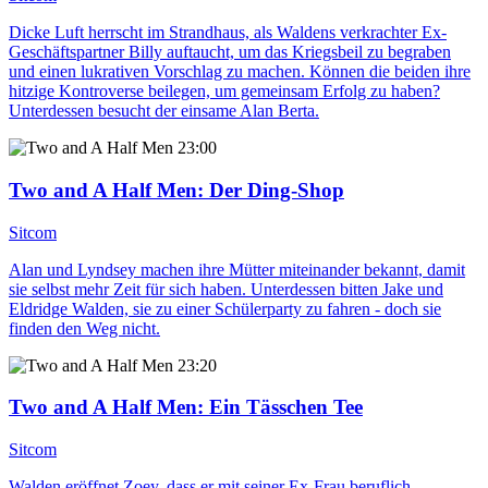
Dicke Luft herrscht im Strandhaus, als Waldens verkrachter Ex-
Geschäftspartner Billy auftaucht, um das Kriegsbeil zu begraben
und einen lukrativen Vorschlag zu machen. Können die beiden ihre
hitzige Kontroverse beilegen, um gemeinsam Erfolg zu haben?
Unterdessen besucht der einsame Alan Berta.
23:00
Two and A Half Men
: Der Ding-Shop
Sitcom
Alan und Lyndsey machen ihre Mütter miteinander bekannt, damit
sie selbst mehr Zeit für sich haben. Unterdessen bitten Jake und
Eldridge Walden, sie zu einer Schülerparty zu fahren - doch sie
finden den Weg nicht.
23:20
Two and A Half Men
: Ein Tässchen Tee
Sitcom
Walden eröffnet Zoey, dass er mit seiner Ex-Frau beruflich