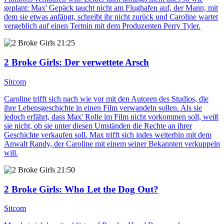
geplant: Max' Gepäck taucht nicht am Flughafen auf, der Mann, mit
dem sie etwas anfängt, schreibt ihr nicht zurück und Caroline wartet
vergeblich auf einen Termin mit dem Produzenten Perry Tyler.
21:25
2 Broke Girls
: Der verwettete Arsch
Sitcom
Caroline trifft sich nach wie vor mit den Autoren des Studios, die
ihre Lebensgeschichte in einen Film verwandeln sollen. Als sie
jedoch erfährt, dass Max' Rolle im Film nicht vorkommen soll, weiß
sie nicht, ob sie unter diesen Umständen die Rechte an ihrer
Geschichte verkaufen soll. Max trifft sich indes weiterhin mit dem
Anwalt Randy, der Caroline mit einem seiner Bekannten verkuppeln
will.
21:50
2 Broke Girls
: Who Let the Dog Out?
Sitcom