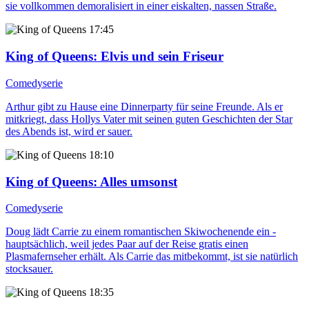
sie vollkommen demoralisiert in einer eiskalten, nassen Straße.
17:45
King of Queens
: Elvis und sein Friseur
Comedyserie
Arthur gibt zu Hause eine Dinnerparty für seine Freunde. Als er
mitkriegt, dass Hollys Vater mit seinen guten Geschichten der Star
des Abends ist, wird er sauer.
18:10
King of Queens
: Alles umsonst
Comedyserie
Doug lädt Carrie zu einem romantischen Skiwochenende ein -
hauptsächlich, weil jedes Paar auf der Reise gratis einen
Plasmafernseher erhält. Als Carrie das mitbekommt, ist sie natürlich
stocksauer.
18:35