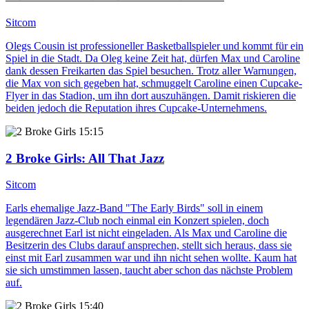
Sitcom
Olegs Cousin ist professioneller Basketballspieler und kommt für ein
Spiel in die Stadt. Da Oleg keine Zeit hat, dürfen Max und Caroline
dank dessen Freikarten das Spiel besuchen. Trotz aller Warnungen,
die Max von sich gegeben hat, schmuggelt Caroline einen Cupcake-
Flyer in das Stadion, um ihn dort auszuhängen. Damit riskieren die
beiden jedoch die Reputation ihres Cupcake-Unternehmens.
15:15
2 Broke Girls
: All That Jazz
Sitcom
Earls ehemalige Jazz-Band "The Early Birds" soll in einem
legendären Jazz-Club noch einmal ein Konzert spielen, doch
ausgerechnet Earl ist nicht eingeladen. Als Max und Caroline die
Besitzerin des Clubs darauf ansprechen, stellt sich heraus, dass sie
einst mit Earl zusammen war und ihn nicht sehen wollte. Kaum hat
sie sich umstimmen lassen, taucht aber schon das nächste Problem
auf.
15:40