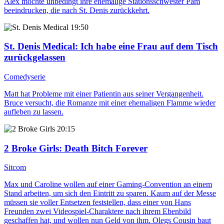
Alex möchte unbedingt ihre ehemalige Stationsschwester Pam
beeindrucken, die nach St. Denis zurückkehrt.
19:50
St. Denis Medical
: Ich habe eine Frau auf dem Tisch
zurückgelassen
Comedyserie
Matt hat Probleme mit einer Patientin aus seiner Vergangenheit.
Bruce versucht, die Romanze mit einer ehemaligen Flamme wieder
aufleben zu lassen.
20:15
2 Broke Girls
: Death Bitch Forever
Sitcom
Max und Caroline wollen auf einer Gaming-Convention an einem
Stand arbeiten, um sich den Eintritt zu sparen. Kaum auf der Messe
müssen sie voller Entsetzen feststellen, dass einer von Hans
Freunden zwei Videospiel-Charaktere nach ihrem Ebenbild
geschaffen hat, und wollen nun Geld von ihm. Olegs Cousin baut