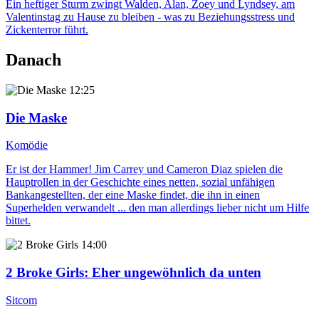
Ein heftiger Sturm zwingt Walden, Alan, Zoey und Lyndsey, am
Valentinstag zu Hause zu bleiben - was zu Beziehungsstress und
Zickenterror führt.
Danach
12:25
Die Maske
Komödie
Er ist der Hammer! Jim Carrey und Cameron Diaz spielen die
Hauptrollen in der Geschichte eines netten, sozial unfähigen
Bankangestellten, der eine Maske findet, die ihn in einen
Superhelden verwandelt ... den man allerdings lieber nicht um Hilfe
bittet.
14:00
2 Broke Girls
: Eher ungewöhnlich da unten
Sitcom