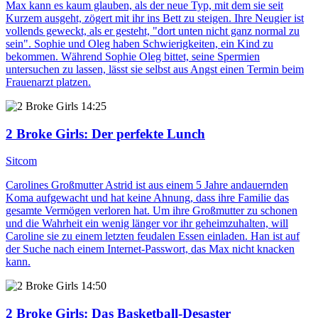
Max kann es kaum glauben, als der neue Typ, mit dem sie seit
Kurzem ausgeht, zögert mit ihr ins Bett zu steigen. Ihre Neugier ist
vollends geweckt, als er gesteht, "dort unten nicht ganz normal zu
sein". Sophie und Oleg haben Schwierigkeiten, ein Kind zu
bekommen. Während Sophie Oleg bittet, seine Spermien
untersuchen zu lassen, lässt sie selbst aus Angst einen Termin beim
Frauenarzt platzen.
14:25
2 Broke Girls
: Der perfekte Lunch
Sitcom
Carolines Großmutter Astrid ist aus einem 5 Jahre andauernden
Koma aufgewacht und hat keine Ahnung, dass ihre Familie das
gesamte Vermögen verloren hat. Um ihre Großmutter zu schonen
und die Wahrheit ein wenig länger vor ihr geheimzuhalten, will
Caroline sie zu einem letzten feudalen Essen einladen. Han ist auf
der Suche nach einem Internet-Passwort, das Max nicht knacken
kann.
14:50
2 Broke Girls
: Das Basketball-Desaster