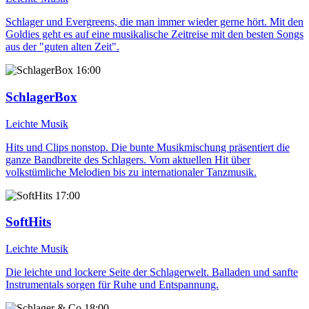
Schlager und Evergreens, die man immer wieder gerne hört. Mit den
Goldies geht es auf eine musikalische Zeitreise mit den besten Songs
aus der "guten alten Zeit".
16:00
SchlagerBox
Leichte Musik
Hits und Clips nonstop. Die bunte Musikmischung präsentiert die
ganze Bandbreite des Schlagers. Vom aktuellen Hit über
volkstümliche Melodien bis zu internationaler Tanzmusik.
17:00
SoftHits
Leichte Musik
Die leichte und lockere Seite der Schlagerwelt. Balladen und sanfte
Instrumentals sorgen für Ruhe und Entspannung.
18:00