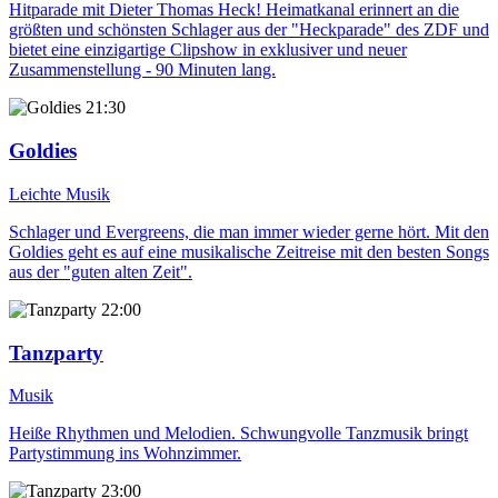
Hitparade mit Dieter Thomas Heck! Heimatkanal erinnert an die
größten und schönsten Schlager aus der "Heckparade" des ZDF und
bietet eine einzigartige Clipshow in exklusiver und neuer
Zusammenstellung - 90 Minuten lang.
21:30
Goldies
Leichte Musik
Schlager und Evergreens, die man immer wieder gerne hört. Mit den
Goldies geht es auf eine musikalische Zeitreise mit den besten Songs
aus der "guten alten Zeit".
22:00
Tanzparty
Musik
Heiße Rhythmen und Melodien. Schwungvolle Tanzmusik bringt
Partystimmung ins Wohnzimmer.
23:00