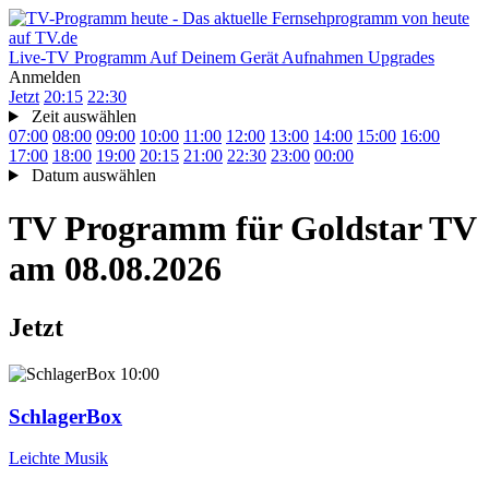
Live-TV
Programm
Auf Deinem Gerät
Aufnahmen
Upgrades
Anmelden
Jetzt
20:15
22:30
Zeit auswählen
07:00
08:00
09:00
10:00
11:00
12:00
13:00
14:00
15:00
16:00
17:00
18:00
19:00
20:15
21:00
22:30
23:00
00:00
Datum auswählen
TV Programm für
Goldstar TV
am 08.08.2026
Jetzt
10:00
SchlagerBox
Leichte Musik