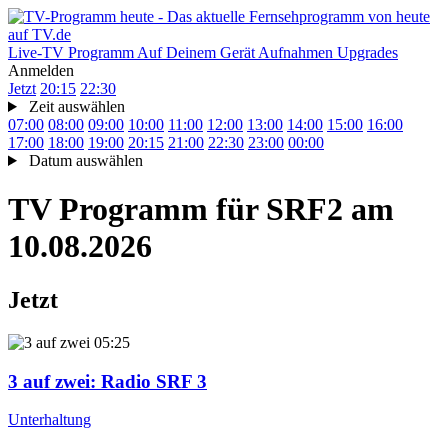
Live-TV
Programm
Auf Deinem Gerät
Aufnahmen
Upgrades
Anmelden
Jetzt
20:15
22:30
Zeit auswählen
07:00
08:00
09:00
10:00
11:00
12:00
13:00
14:00
15:00
16:00
17:00
18:00
19:00
20:15
21:00
22:30
23:00
00:00
Datum auswählen
TV Programm für
SRF2
am
10.08.2026
Jetzt
05:25
3 auf zwei
: Radio SRF 3
Unterhaltung