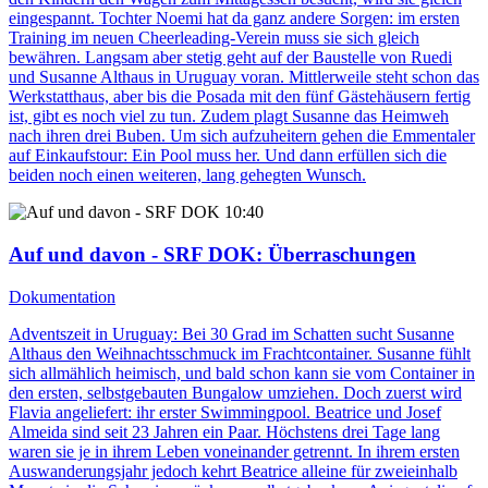
eingespannt. Tochter Noemi hat da ganz andere Sorgen: im ersten
Training im neuen Cheerleading-Verein muss sie sich gleich
bewähren. Langsam aber stetig geht auf der Baustelle von Ruedi
und Susanne Althaus in Uruguay voran. Mittlerweile steht schon das
Werkstatthaus, aber bis die Posada mit den fünf Gästehäusern fertig
ist, gibt es noch viel zu tun. Zudem plagt Susanne das Heimweh
nach ihren drei Buben. Um sich aufzuheitern gehen die Emmentaler
auf Einkaufstour: Ein Pool muss her. Und dann erfüllen sich die
beiden noch einen weiteren, lang gehegten Wunsch.
10:40
Auf und davon - SRF DOK
: Überraschungen
Dokumentation
Adventszeit in Uruguay: Bei 30 Grad im Schatten sucht Susanne
Althaus den Weihnachtsschmuck im Frachtcontainer. Susanne fühlt
sich allmählich heimisch, und bald schon kann sie vom Container in
den ersten, selbstgebauten Bungalow umziehen. Doch zuerst wird
Flavia angeliefert: ihr erster Swimmingpool. Beatrice und Josef
Almeida sind seit 23 Jahren ein Paar. Höchstens drei Tage lang
waren sie je in ihrem Leben voneinander getrennt. In ihrem ersten
Auswanderungsjahr jedoch kehrt Beatrice alleine für zweieinhalb