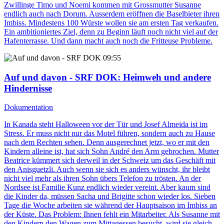
Zwillinge Timo und Noemi kommen mit Grossmutter Susanne
endlich auch nach Dorum. Ausserdem eröffnen die Baselbieter ihren
Imbiss. Mindestens 100 Würste wollen sie am ersten Tag verkaufen.
Ein ambitioniertes Ziel, denn zu Beginn läuft noch nicht viel auf der
Hafenterrasse. Und dann macht auch noch die Fritteuse Probleme.
09:55
Auf und davon - SRF DOK
: Heimweh und andere
Hindernisse
Dokumentation
In Kanada steht Halloween vor der Tür und Josef Almeida ist im
Stress. Er muss nicht nur das Motel führen, sondern auch zu Hause
nach dem Rechten sehen. Denn ausgerechnet jetzt, wo er mit den
Kindern alleine ist, hat sich Sohn André den Arm gebrochen. Mutter
Beatrice kümmert sich derweil in der Schweiz um das Geschäft mit
den Anisguetzli. Auch wenn sie sich es anders wünscht, ihr bleibt
nicht viel mehr als ihren Sohn übers Telefon zu trösten. An der
Nordsee ist Familie Kunz endlich wieder vereint. Aber kaum sind
die Kinder da, müssen Sacha und Brigitte schon wieder los. Sieben
Tage die Woche arbeiten sie während der Hauptsaison im Imbiss an
der Küste. Das Problem: Ihnen fehlt ein Mitarbeiter. Als Susanne mit
den Kindern den Wagen zum Mittagessen besucht, wird sie gleich