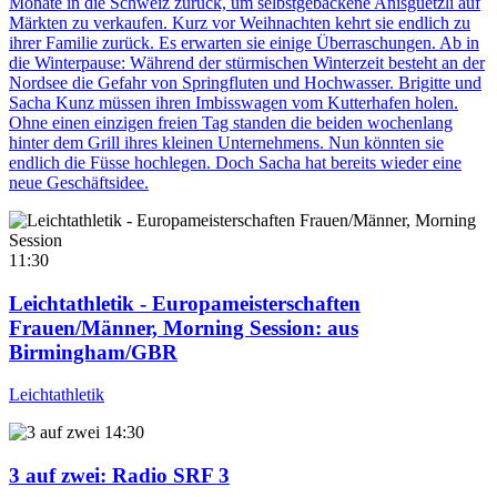
Monate in die Schweiz zurück, um selbstgebackene Anisguetzli auf
Märkten zu verkaufen. Kurz vor Weihnachten kehrt sie endlich zu
ihrer Familie zurück. Es erwarten sie einige Überraschungen. Ab in
die Winterpause: Während der stürmischen Winterzeit besteht an der
Nordsee die Gefahr von Springfluten und Hochwasser. Brigitte und
Sacha Kunz müssen ihren Imbisswagen vom Kutterhafen holen.
Ohne einen einzigen freien Tag standen die beiden wochenlang
hinter dem Grill ihres kleinen Unternehmens. Nun könnten sie
endlich die Füsse hochlegen. Doch Sacha hat bereits wieder eine
neue Geschäftsidee.
11:30
Leichtathletik - Europameisterschaften
Frauen/Männer, Morning Session
: aus
Birmingham/GBR
Leichtathletik
14:30
3 auf zwei
: Radio SRF 3