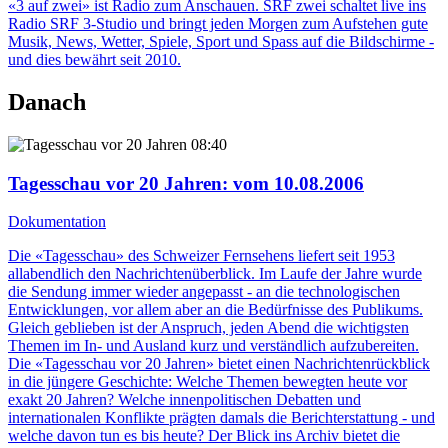
«3 auf zwei» ist Radio zum Anschauen. SRF zwei schaltet live ins
Radio SRF 3-Studio und bringt jeden Morgen zum Aufstehen gute
Musik, News, Wetter, Spiele, Sport und Spass auf die Bildschirme -
und dies bewährt seit 2010.
Danach
08:40
Tagesschau vor 20 Jahren
: vom 10.08.2006
Dokumentation
Die «Tagesschau» des Schweizer Fernsehens liefert seit 1953
allabendlich den Nachrichtenüberblick. Im Laufe der Jahre wurde
die Sendung immer wieder angepasst - an die technologischen
Entwicklungen, vor allem aber an die Bedürfnisse des Publikums.
Gleich geblieben ist der Anspruch, jeden Abend die wichtigsten
Themen im In- und Ausland kurz und verständlich aufzubereiten.
Die «Tagesschau vor 20 Jahren» bietet einen Nachrichtenrückblick
in die jüngere Geschichte: Welche Themen bewegten heute vor
exakt 20 Jahren? Welche innenpolitischen Debatten und
internationalen Konflikte prägten damals die Berichterstattung - und
welche davon tun es bis heute? Der Blick ins Archiv bietet die