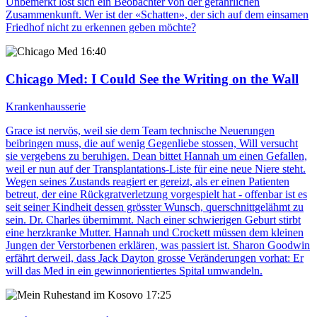
Unbemerkt löst sich ein Beobachter von der gefährlichen
Zusammenkunft. Wer ist der «Schatten», der sich auf dem einsamen
Friedhof nicht zu erkennen geben möchte?
16:40
Chicago Med
: I Could See the Writing on the Wall
Krankenhausserie
Grace ist nervös, weil sie dem Team technische Neuerungen
beibringen muss, die auf wenig Gegenliebe stossen, Will versucht
sie vergebens zu beruhigen. Dean bittet Hannah um einen Gefallen,
weil er nun auf der Transplantations-Liste für eine neue Niere steht.
Wegen seines Zustands reagiert er gereizt, als er einen Patienten
betreut, der eine Rückgratverletzung vorgespielt hat - offenbar ist es
seit seiner Kindheit dessen grösster Wunsch, querschnittgelähmt zu
sein. Dr. Charles übernimmt. Nach einer schwierigen Geburt stirbt
eine herzkranke Mutter. Hannah und Crockett müssen dem kleinen
Jungen der Verstorbenen erklären, was passiert ist. Sharon Goodwin
erfährt derweil, dass Jack Dayton grosse Veränderungen vorhat: Er
will das Med in ein gewinnorientiertes Spital umwandeln.
17:25