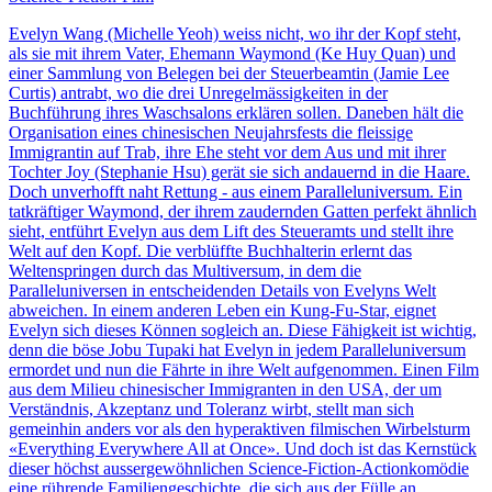
Evelyn Wang (Michelle Yeoh) weiss nicht, wo ihr der Kopf steht,
als sie mit ihrem Vater, Ehemann Waymond (Ke Huy Quan) und
einer Sammlung von Belegen bei der Steuerbeamtin (Jamie Lee
Curtis) antrabt, wo die drei Unregelmässigkeiten in der
Buchführung ihres Waschsalons erklären sollen. Daneben hält die
Organisation eines chinesischen Neujahrsfests die fleissige
Immigrantin auf Trab, ihre Ehe steht vor dem Aus und mit ihrer
Tochter Joy (Stephanie Hsu) gerät sie sich andauernd in die Haare.
Doch unverhofft naht Rettung - aus einem Paralleluniversum. Ein
tatkräftiger Waymond, der ihrem zaudernden Gatten perfekt ähnlich
sieht, entführt Evelyn aus dem Lift des Steueramts und stellt ihre
Welt auf den Kopf. Die verblüffte Buchhalterin erlernt das
Weltenspringen durch das Multiversum, in dem die
Paralleluniversen in entscheidenden Details von Evelyns Welt
abweichen. In einem anderen Leben ein Kung-Fu-Star, eignet
Evelyn sich dieses Können sogleich an. Diese Fähigkeit ist wichtig,
denn die böse Jobu Tupaki hat Evelyn in jedem Paralleluniversum
ermordet und nun die Fährte in ihre Welt aufgenommen. Einen Film
aus dem Milieu chinesischer Immigranten in den USA, der um
Verständnis, Akzeptanz und Toleranz wirbt, stellt man sich
gemeinhin anders vor als den hyperaktiven filmischen Wirbelsturm
«Everything Everywhere All at Once». Und doch ist das Kernstück
dieser höchst aussergewöhnlichen Science-Fiction-Actionkomödie
eine rührende Familiengeschichte, die sich aus der Fülle an