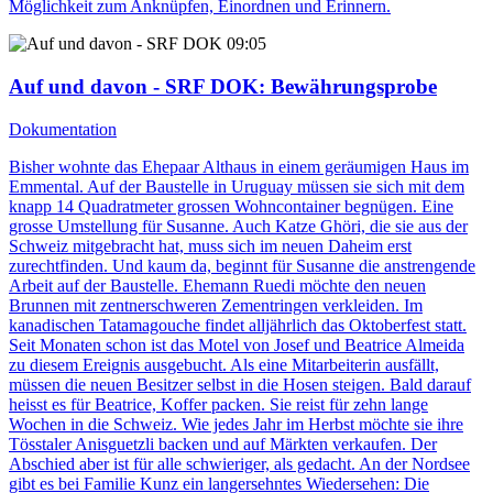
Möglichkeit zum Anknüpfen, Einordnen und Erinnern.
09:05
Auf und davon - SRF DOK
: Bewährungsprobe
Dokumentation
Bisher wohnte das Ehepaar Althaus in einem geräumigen Haus im
Emmental. Auf der Baustelle in Uruguay müssen sie sich mit dem
knapp 14 Quadratmeter grossen Wohncontainer begnügen. Eine
grosse Umstellung für Susanne. Auch Katze Ghöri, die sie aus der
Schweiz mitgebracht hat, muss sich im neuen Daheim erst
zurechtfinden. Und kaum da, beginnt für Susanne die anstrengende
Arbeit auf der Baustelle. Ehemann Ruedi möchte den neuen
Brunnen mit zentnerschweren Zementringen verkleiden. Im
kanadischen Tatamagouche findet alljährlich das Oktoberfest statt.
Seit Monaten schon ist das Motel von Josef und Beatrice Almeida
zu diesem Ereignis ausgebucht. Als eine Mitarbeiterin ausfällt,
müssen die neuen Besitzer selbst in die Hosen steigen. Bald darauf
heisst es für Beatrice, Koffer packen. Sie reist für zehn lange
Wochen in die Schweiz. Wie jedes Jahr im Herbst möchte sie ihre
Tösstaler Anisguetzli backen und auf Märkten verkaufen. Der
Abschied aber ist für alle schwieriger, als gedacht. An der Nordsee
gibt es bei Familie Kunz ein langersehntes Wiedersehen: Die