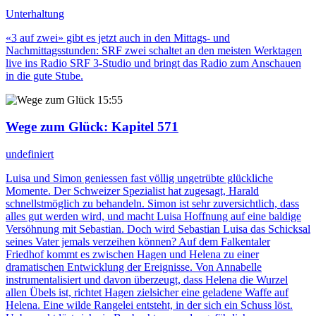
Unterhaltung
«3 auf zwei» gibt es jetzt auch in den Mittags- und
Nachmittagsstunden: SRF zwei schaltet an den meisten Werktagen
live ins Radio SRF 3-Studio und bringt das Radio zum Anschauen
in die gute Stube.
15:55
Wege zum Glück
: Kapitel 571
undefiniert
Luisa und Simon geniessen fast völlig ungetrübte glückliche
Momente. Der Schweizer Spezialist hat zugesagt, Harald
schnellstmöglich zu behandeln. Simon ist sehr zuversichtlich, dass
alles gut werden wird, und macht Luisa Hoffnung auf eine baldige
Versöhnung mit Sebastian. Doch wird Sebastian Luisa das Schicksal
seines Vater jemals verzeihen können? Auf dem Falkentaler
Friedhof kommt es zwischen Hagen und Helena zu einer
dramatischen Entwicklung der Ereignisse. Von Annabelle
instrumentalisiert und davon überzeugt, dass Helena die Wurzel
allen Übels ist, richtet Hagen zielsicher eine geladene Waffe auf
Helena. Eine wilde Rangelei entsteht, in der sich ein Schuss löst.