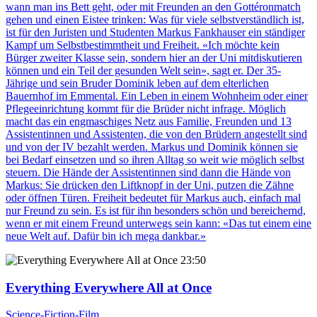
wann man ins Bett geht, oder mit Freunden an den Gottéronmatch
gehen und einen Eistee trinken: Was für viele selbstverständlich ist,
ist für den Juristen und Studenten Markus Fankhauser ein ständiger
Kampf um Selbstbestimmtheit und Freiheit. «Ich möchte kein
Bürger zweiter Klasse sein, sondern hier an der Uni mitdiskutieren
können und ein Teil der gesunden Welt sein», sagt er. Der 35-
Jährige und sein Bruder Dominik leben auf dem elterlichen
Bauernhof im Emmental. Ein Leben in einem Wohnheim oder einer
Pflegeeinrichtung kommt für die Brüder nicht infrage. Möglich
macht das ein engmaschiges Netz aus Familie, Freunden und 13
Assistentinnen und Assistenten, die von den Brüdern angestellt sind
und von der IV bezahlt werden. Markus und Dominik können sie
bei Bedarf einsetzen und so ihren Alltag so weit wie möglich selbst
steuern. Die Hände der Assistentinnen sind dann die Hände von
Markus: Sie drücken den Liftknopf in der Uni, putzen die Zähne
oder öffnen Türen. Freiheit bedeutet für Markus auch, einfach mal
nur Freund zu sein. Es ist für ihn besonders schön und bereichernd,
wenn er mit einem Freund unterwegs sein kann: «Das tut einem eine
neue Welt auf. Dafür bin ich mega dankbar.»
23:50
Everything Everywhere All at Once
Science-Fiction-Film