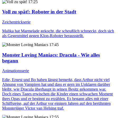
17:25
Voll zu spät!
: Roboter in der Stadt
Zeichentrickserie
Malika hat Marmelade gekocht, die scheußlich schmeckt, doch sich
als Gegenmittel gegen Klon-Roboter herausstellt.
17:45
Monster Loving Maniacs
: Dracula - Wie alles
begann
Animationsserie
Edie, Ernest und Bo haben längst bemerkt, dass Arthur nicht viel
Ahnung von Vampiren hat und dass er gern im Unklaren darüber
bleibt, wie Dracula überhaupt in seinen Besitz gekommen war.
Doch eines Tages erwischen die Kinder einen schwachen Moment
ihres Opas und er beginnt zu erzählen. Es begann alles mit einer
Schiffsreise, auf der Arthur vor einigen Jahren auf den berühmten
Monsterjäger Victor van Helsing traf.
17:55