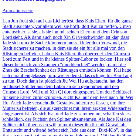
Animationsserie
Lan Jun freut sich auf das Lichterfest, dass Kais Eltern für die ganze
Stadt ausrichten, vor allem weil sie hofft, dort Kai zu treffen. Umso
enttäuschter ist sie, als sie ihn mit seinen Eltern und dem Crimson
Lord sieht. Als dann auch noch Xin Qi verschwindet, ist klar, dass
Jade sich um die Sache kümmern muss. Unter dem Vorwand, die
Stadt sicherer zu machen, in dem sie sie ein für alle mal von den
Rüstungen befreien, haben Kais Eltern ihn überredet, den Crimson
Lord zum Fest und in ihr kleines Splitter-Labor zu locken. Hier soll
dieser heimlich von Scannern "durchleuchtet" werden, damit die
Zhus die Beschaffenheit der Rüstungen ermitteln können. Kai hatte
sich darauf eingelassen, um, wie er denkt, das richtige für Ban Tang
zu tun. Doch dann ist plötzlich Jiu Wei Hu aufgetaucht, hat den
Schlüssel-Splitter aus dem Labor an sich genommen und den
Crimson Lord, Will und Xin Qi dort eingesperrt. Um den Schlüssel
für seine Eltern zurückzuholen, sucht Kai auf dem Fest nach Jiu Wei
Hu. Auch Jade versucht die Gestaltwandlerin zu fassen, um ihre
Mutter zu befreien, die ausgerechnet mit ihrem ärgsten Widersacher
eingesperrt ist. Als sich Kai und Jade zusammentun, schaffen sie es
schließlich, der Füchsin den Splitter abzunehmen. Als Jade Kai den
Splitter nicht überlassen will, nimmt dieser ihn ihr mit Gewalt ab.
Enttäuscht und wütend befreit sich Jade aus dem "Dixi-Klo", in das
Kai sie gesperrt hat und nimmt die Verfolgung auf. Mit den Kräften