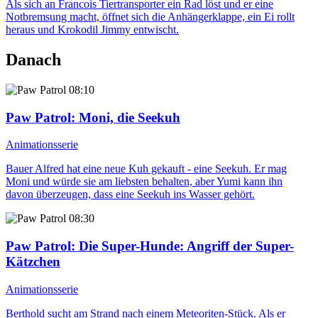
Als sich an Francois Tiertransporter ein Rad löst und er eine
Notbremsung macht, öffnet sich die Anhängerklappe, ein Ei rollt
heraus und Krokodil Jimmy entwischt.
Danach
08:10
Paw Patrol
: Moni, die Seekuh
Animationsserie
Bauer Alfred hat eine neue Kuh gekauft - eine Seekuh. Er mag
Moni und würde sie am liebsten behalten, aber Yumi kann ihn
davon überzeugen, dass eine Seekuh ins Wasser gehört.
08:30
Paw Patrol
: Die Super-Hunde: Angriff der Super-
Kätzchen
Animationsserie
Berthold sucht am Strand nach einem Meteoriten-Stück. Als er