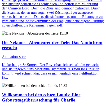
der Rüstung schafft sie es schließlich und befreit ihre Mutter und
den Crimson Lord. Doch die Zhus sind dennoch zufrieden. Durch
die Scanner, denen nun sogar zwei Rüstungsträger ausgesetzt
waren, haben sie alle Daten, die sie brauchen, um die Rüstungen zu
vernichten und, so ist vermutlich der Plan, eine neue eigene Rüstung
zu erschaffen, die Kai einmal tragen soll.
15:10
Die Nektons - Abenteurer der Tiefe
: Das Nautichron
erwacht
Animationsserie
Kaiko hat große Sorgen. Der Rover hat sich selbständig gemacht
und sie ungewollt ins Meer hinausgefahren. Als Will ihr zur Hilfe
kommt, wird schnell klar, dass es nicht einfach eine Fehlfunktion
ist...
15:35
Willkommen bei den echten Louds
: Eine
Geburtstagsüberraschung für Charlie