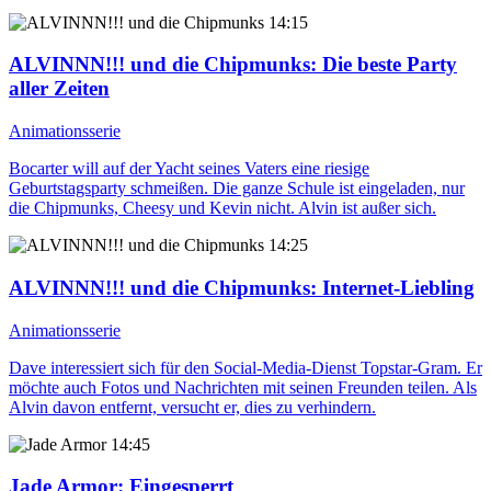
14:15
ALVINNN!!! und die Chipmunks
: Die beste Party
aller Zeiten
Animationsserie
Bocarter will auf der Yacht seines Vaters eine riesige
Geburtstagsparty schmeißen. Die ganze Schule ist eingeladen, nur
die Chipmunks, Cheesy und Kevin nicht. Alvin ist außer sich.
14:25
ALVINNN!!! und die Chipmunks
: Internet-Liebling
Animationsserie
Dave interessiert sich für den Social-Media-Dienst Topstar-Gram. Er
möchte auch Fotos und Nachrichten mit seinen Freunden teilen. Als
Alvin davon entfernt, versucht er, dies zu verhindern.
14:45
Jade Armor
: Eingesperrt