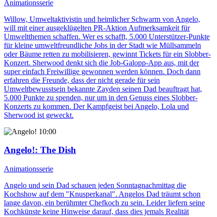
Animationsserie
Willow, Umweltaktivistin und heimlicher Schwarm von Angelo,
will mit einer ausgeklügelten PR-Aktion Aufmerksamkeit für
Umweltthemen schaffen. Wer es schafft, 5.000 Unterstützer-Punkte
für kleine umweltfreundliche Jobs in der Stadt wie Müllsammeln
oder Bäume retten zu mobilisieren, gewinnt Tickets für ein Slobber-
Konzert. Sherwood denkt sich die Job-Galopp-App aus, mit der
super einfach Freiwillige gewonnen werden können. Doch dann
erfahren die Freunde, dass der nicht gerade für sein
Umweltbewusstsein bekannte Zayden seinen Dad beauftragt hat,
5.000 Punkte zu spenden, nur um in den Genuss eines Slobber-
Konzerts zu kommen. Der Kampfgeist bei Angelo, Lola und
Sherwood ist geweckt.
10:00
Angelo!
: The Dish
Animationsserie
Angelo und sein Dad schauen jeden Sonntagnachmittag die
Kochshow auf dem "Knusperkanal". Angelos Dad träumt schon
lange davon, ein berühmter Chefkoch zu sein. Leider liefern seine
Kochkünste keine Hinweise darauf, dass dies jemals Realität