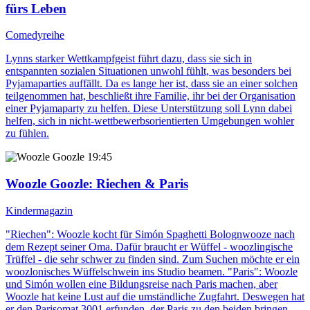
fürs Leben
Comedyreihe
Lynns starker Wettkampfgeist führt dazu, dass sie sich in
entspannten sozialen Situationen unwohl fühlt, was besonders bei
Pyjamaparties auffällt. Da es lange her ist, dass sie an einer solchen
teilgenommen hat, beschließt ihre Familie, ihr bei der Organisation
einer Pyjamaparty zu helfen. Diese Unterstützung soll Lynn dabei
helfen, sich in nicht-wettbewerbsorientierten Umgebungen wohler
zu fühlen.
19:45
Woozle Goozle
: Riechen & Paris
Kindermagazin
"Riechen": Woozle kocht für Simón Spaghetti Bolognwooze nach
dem Rezept seiner Oma. Dafür braucht er Wüffel - woozlingische
Trüffel - die sehr schwer zu finden sind. Zum Suchen möchte er ein
woozlonisches Wüffelschwein ins Studio beamen. "Paris": Woozle
und Simón wollen eine Bildungsreise nach Paris machen, aber
Woozle hat keine Lust auf die umständliche Zugfahrt. Deswegen hat
er den Parisomat 3001 erfunden, der Paris zu den beiden bringen