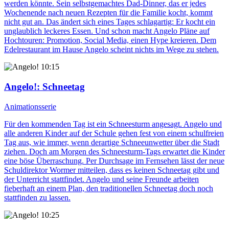
werden könnte. Sein selbstgemachtes Dad-Dinner, das er jedes
Wochenende nach neuen Rezepten für die Familie kocht, kommt
nicht gut an. Das ändert sich eines Tages schlagartig: Er kocht ein
unglaublich leckeres Essen. Und schon macht Angelo Pläne auf
Hochtouren: Promotion, Social Media, einen Hype kreieren. Dem
Edelrestaurant im Hause Angelo scheint nichts im Wege zu stehen.
10:15
Angelo!
: Schneetag
Animationsserie
Für den kommenden Tag ist ein Schneesturm angesagt. Angelo und
alle anderen Kinder auf der Schule gehen fest von einem schulfreien
Tag aus, wie immer, wenn derartige Schneeunwetter über die Stadt
ziehen. Doch am Morgen des Schneesturm-Tags erwartet die Kinder
eine böse Überraschung. Per Durchsage im Fernsehen lässt der neue
Schuldirektor Wormer mitteilen, dass es keinen Schneetag gibt und
der Unterricht stattfindet. Angelo und seine Freunde arbeiten
fieberhaft an einem Plan, den traditionellen Schneetag doch noch
stattfinden zu lassen.
10:25