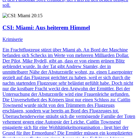
soll.
20:15
CSI: Miami
: Aus heiterem Himmel
Krimiserie
Ein Frachtflugzeug stürzt über Miami ab. An Bord der Maschine
befanden sich Schecks im Werte von mehreren Milliarden Dollar.
Der Pilot, Mike Rydell, gibt an, dass er von einem grünen Blitz
geblendet wurde. In der Tat gibt Andrew Stamler, der in
unmittelbarer Nähe der Absturzstelle wohnt, zu, einen Laserpointer
gezielt auf das Flugzeug gerichtet zu haben, weil er sich durch die
nachts startenden Flugzeuge sehr belästigt gefühlt habe. Doch nicht
nur die kostbare Fracht weckt den Argwohn der Ermittler. Bei der
Untersuchung der Absturzstelle wird eine Frauenleiche gefunden.
Die Unversehrtheit des Körpers lässt nur einen Schluss zu: Caitlin
Townsend wurde nicht von den Trümmern des Flugzeugs
erschlagen, sondern war bereits an Bord des Flugzeuges tot.
Überraschenderweise sträubt sich die vermögende Familie der Toten
vehement gegen eine Autopsie der Leiche. Caitlin Townsend
engagierte sich für eine Wohltätigkeitsorganisation - liegt hier der
Grund für ihre Ermordung? Die Ermittler müssen ein kompliziertes