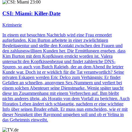
23:00
CSI: Miami
: Killer-Date
Krimiserie
In einem gut besuchten Nachtclub wird eine Frau ermordet
aufgefunden. Kim Burton arbeitete in einer zwielichtigen
Begleitagentur und stellte den Kontakt zwischen den Frauen und
den zahlungswilligen Kunden her. Die Ermittlungen ergeben, dass
Kim Burton mit dem Kopfkissen erstickt worden ist. Valera
untersucht den Kopfkissenbezug und findet zahlreiche DNS-
Spuren, so auch von Butch Raleigh, der an dem Abend ihr letzter
Kunde war. Doch ist er wirklich für die Tat verantwortlich? Seine
privaten Eskapen werden Eric Delco zum Verhängnis: Er findet
Gefallen an schnellen, anonymen Sex-Nummern und verliert bei
einem solchen Abenteuer seine Dienstmarke. Wenig später taucht
diese im Zusammenhang mit einem Verbrechen auf. Ihm bleibt
nichts anderes übrig, als Horatio von dem Vorfall zu berichten. Auch
Horatios Leben ändert sich schlagartig, nachdem er eine wichtige
Info über seinen Bruder erhält. Er muss nun entscheiden, wie er mit
dieser Neuigkeit über Raymond umgehen soll und ob er Yelina in
das Geheimnis einweiht.