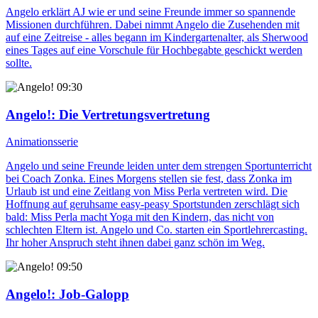
Angelo erklärt AJ wie er und seine Freunde immer so spannende
Missionen durchführen. Dabei nimmt Angelo die Zusehenden mit
auf eine Zeitreise - alles begann im Kindergartenalter, als Sherwood
eines Tages auf eine Vorschule für Hochbegabte geschickt werden
sollte.
09:30
Angelo!
: Die Vertretungsvertretung
Animationsserie
Angelo und seine Freunde leiden unter dem strengen Sportunterricht
bei Coach Zonka. Eines Morgens stellen sie fest, dass Zonka im
Urlaub ist und eine Zeitlang von Miss Perla vertreten wird. Die
Hoffnung auf geruhsame easy-peasy Sportstunden zerschlägt sich
bald: Miss Perla macht Yoga mit den Kindern, das nicht von
schlechten Eltern ist. Angelo und Co. starten ein Sportlehrercasting.
Ihr hoher Anspruch steht ihnen dabei ganz schön im Weg.
09:50
Angelo!
: Job-Galopp