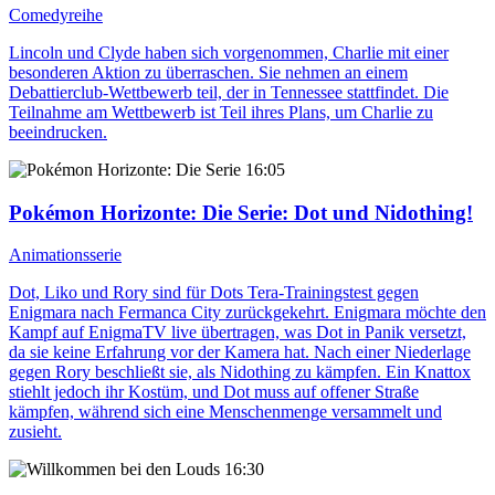
Comedyreihe
Lincoln und Clyde haben sich vorgenommen, Charlie mit einer
besonderen Aktion zu überraschen. Sie nehmen an einem
Debattierclub-Wettbewerb teil, der in Tennessee stattfindet. Die
Teilnahme am Wettbewerb ist Teil ihres Plans, um Charlie zu
beeindrucken.
16:05
Pokémon Horizonte: Die Serie
: Dot und Nidothing!
Animationsserie
Dot, Liko und Rory sind für Dots Tera-Trainingstest gegen
Enigmara nach Fermanca City zurückgekehrt. Enigmara möchte den
Kampf auf EnigmaTV live übertragen, was Dot in Panik versetzt,
da sie keine Erfahrung vor der Kamera hat. Nach einer Niederlage
gegen Rory beschließt sie, als Nidothing zu kämpfen. Ein Knattox
stiehlt jedoch ihr Kostüm, und Dot muss auf offener Straße
kämpfen, während sich eine Menschenmenge versammelt und
zusieht.
16:30