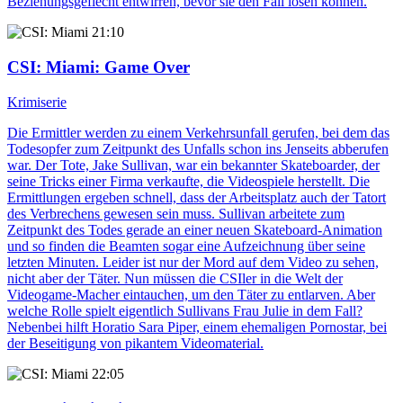
Beziehungsgeflecht entwirren, bevor sie den Fall lösen können.
21:10
CSI: Miami
: Game Over
Krimiserie
Die Ermittler werden zu einem Verkehrsunfall gerufen, bei dem das
Todesopfer zum Zeitpunkt des Unfalls schon ins Jenseits abberufen
war. Der Tote, Jake Sullivan, war ein bekannter Skateboarder, der
seine Tricks einer Firma verkaufte, die Videospiele herstellt. Die
Ermittlungen ergeben schnell, dass der Arbeitsplatz auch der Tatort
des Verbrechens gewesen sein muss. Sullivan arbeitete zum
Zeitpunkt des Todes gerade an einer neuen Skateboard-Animation
und so finden die Beamten sogar eine Aufzeichnung über seine
letzten Minuten. Leider ist nur der Mord auf dem Video zu sehen,
nicht aber der Täter. Nun müssen die CSIler in die Welt der
Videogame-Macher eintauchen, um den Täter zu entlarven. Aber
welche Rolle spielt eigentlich Sullivans Frau Julie in dem Fall?
Nebenbei hilft Horatio Sara Piper, einem ehemaligen Pornostar, bei
der Beseitigung von pikantem Videomaterial.
22:05