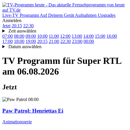
Live-TV
Programm
Auf Deinem Gerät
Aufnahmen
Upgrades
Anmelden
Jetzt
20:15
22:30
Zeit auswählen
07:00
08:00
09:00
10:00
11:00
12:00
13:00
14:00
15:00
16:00
17:00
18:00
19:00
20:15
21:00
22:30
23:00
00:00
Datum auswählen
TV Programm für
Super RTL
am 06.08.2026
Jetzt
08:00
Paw Patrol
: Henriettas Ei
Animationsserie