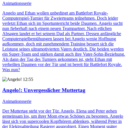
Animationsserie
Angelo und Ethan wollen unbedingt am Battlefort Royale-
Computerspiel-Turnier für Zweierteams teilnehmen. Doch leider
verletzt Ethan sich im Sportunterricht beide Daumen. Angelo sucht
nun fieberhaft nach einem neuen Teampartner. Nach etlichen
Absagen landet er bei seinem Dad als Partner. Dessen anfängliche
Computerspielbemühungen lassen bei Angelo wenig Hoffnung
aufkommen, doch mit zunehmendem Training bessert sich die
Leistung seines ultramotivierten Vaters deutlich. Die beiden werden
ein Super-Team und stärken damit auch ihre Vater-Sohn-Beziehung.
Als dann der Tag des Turniers gekommen ist, steht Ethan mit
verheilten Daumen vor der Tür und ist bereit für Battlefort Royale.
Was nun?
12:55
Angelo!
: Unvergesslicher Muttertag
Animationsserie
Der Muttertag steht vor der Tür. Angelo, Elena und Peter gehen
gemeinsam los, um ihrer Mom etwas Schönes zu besorgen. Angelo
lässt sich von supercoolen Kopfhörern ablenken, während Peter in
der Elektroabteilung Rasierer ausprobiert. Einen Moment später