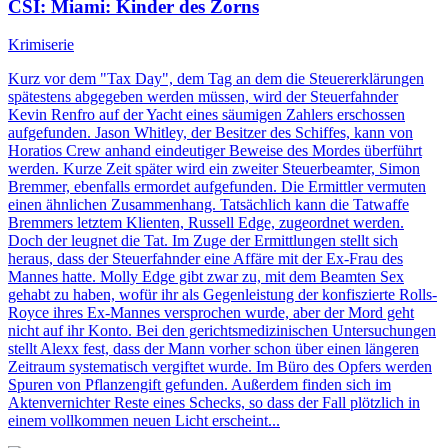
CSI: Miami
: Kinder des Zorns
Krimiserie
Kurz vor dem "Tax Day", dem Tag an dem die Steuererklärungen
spätestens abgegeben werden müssen, wird der Steuerfahnder
Kevin Renfro auf der Yacht eines säumigen Zahlers erschossen
aufgefunden. Jason Whitley, der Besitzer des Schiffes, kann von
Horatios Crew anhand eindeutiger Beweise des Mordes überführt
werden. Kurze Zeit später wird ein zweiter Steuerbeamter, Simon
Bremmer, ebenfalls ermordet aufgefunden. Die Ermittler vermuten
einen ähnlichen Zusammenhang. Tatsächlich kann die Tatwaffe
Bremmers letztem Klienten, Russell Edge, zugeordnet werden.
Doch der leugnet die Tat. Im Zuge der Ermittlungen stellt sich
heraus, dass der Steuerfahnder eine Affäre mit der Ex-Frau des
Mannes hatte. Molly Edge gibt zwar zu, mit dem Beamten Sex
gehabt zu haben, wofür ihr als Gegenleistung der konfiszierte Rolls-
Royce ihres Ex-Mannes versprochen wurde, aber der Mord geht
nicht auf ihr Konto. Bei den gerichtsmedizinischen Untersuchungen
stellt Alexx fest, dass der Mann vorher schon über einen längeren
Zeitraum systematisch vergiftet wurde. Im Büro des Opfers werden
Spuren von Pflanzengift gefunden. Außerdem finden sich im
Aktenvernichter Reste eines Schecks, so dass der Fall plötzlich in
einem vollkommen neuen Licht erscheint...