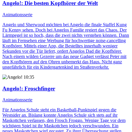
Angelo!
: Die besten Kopfhörer der Welt
Animationsserie
Angelo und Sherwood möchten bei Angelo die finale Staffel Kung
Fu Kenny sehen. Doch bei Angelos Familie regiert das Chaos. Der
Lärmpegel ist so hoch, dass die zwei nichts verstehen können. Dann
läuft im Fernsehen eine Werbung für hochwertige noise-cancelling
Kopfhörer. Mittels einer App, die Bestelltes innerhalb weniger
Sekunden vor die Tür liefert, ordert Angelos Dad die Kopfhörer.
Nach einem wilden Gezerre um das neue Gadget verlässt Peter mit
den Kopfhörern auf den Ohren unbemerkt das Haus. Nicht ganz
ungefährlich für ein Kindergartenkind im Straßenverkehr.
10:35
Angelo!
: Froschfinger
Animationsserie
Für Angelos Schule steht ein Basketball-Punktspiel gegen die
Westsider an. Bislang konnte Angelos Schule sich stets auf ihr
Maskottchen verlassen, den Frosch Froggo. Wenige Tage vor dem
wichtigen Spiel ist ihr Maskottchen jedoch verschwunden. Ein
neues Maskottchen wird gecastet. Zu ihrer Überraschung stellen