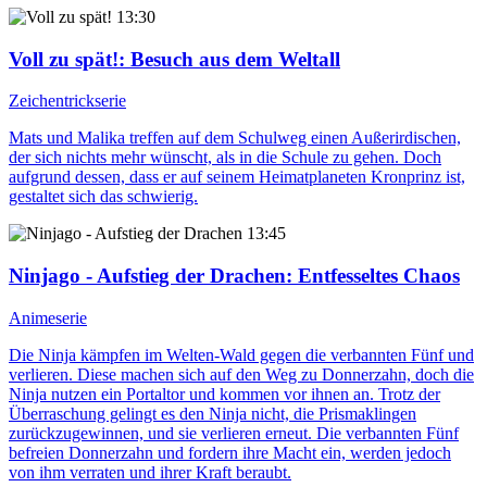
13:30
Voll zu spät!
: Besuch aus dem Weltall
Zeichentrickserie
Mats und Malika treffen auf dem Schulweg einen Außerirdischen,
der sich nichts mehr wünscht, als in die Schule zu gehen. Doch
aufgrund dessen, dass er auf seinem Heimatplaneten Kronprinz ist,
gestaltet sich das schwierig.
13:45
Ninjago - Aufstieg der Drachen
: Entfesseltes Chaos
Animeserie
Die Ninja kämpfen im Welten-Wald gegen die verbannten Fünf und
verlieren. Diese machen sich auf den Weg zu Donnerzahn, doch die
Ninja nutzen ein Portaltor und kommen vor ihnen an. Trotz der
Überraschung gelingt es den Ninja nicht, die Prismaklingen
zurückzugewinnen, und sie verlieren erneut. Die verbannten Fünf
befreien Donnerzahn und fordern ihre Macht ein, werden jedoch
von ihm verraten und ihrer Kraft beraubt.