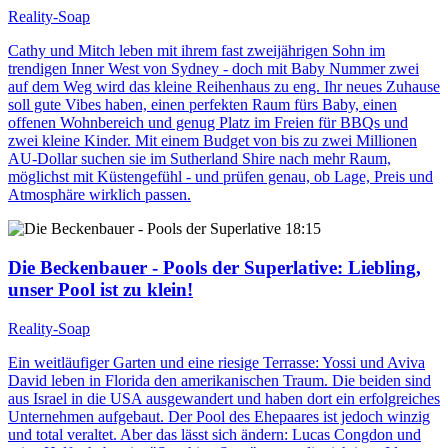
Reality-Soap
Cathy und Mitch leben mit ihrem fast zweijährigen Sohn im
trendigen Inner West von Sydney - doch mit Baby Nummer zwei
auf dem Weg wird das kleine Reihenhaus zu eng. Ihr neues Zuhause
soll gute Vibes haben, einen perfekten Raum fürs Baby, einen
offenen Wohnbereich und genug Platz im Freien für BBQs und
zwei kleine Kinder. Mit einem Budget von bis zu zwei Millionen
AU-Dollar suchen sie im Sutherland Shire nach mehr Raum,
möglichst mit Küstengefühl - und prüfen genau, ob Lage, Preis und
Atmosphäre wirklich passen.
18:15
Die Beckenbauer - Pools der Superlative
: Liebling,
unser Pool ist zu klein!
Reality-Soap
Ein weitläufiger Garten und eine riesige Terrasse: Yossi und Aviva
David leben in Florida den amerikanischen Traum. Die beiden sind
aus Israel in die USA ausgewandert und haben dort ein erfolgreiches
Unternehmen aufgebaut. Der Pool des Ehepaares ist jedoch winzig
und total veraltet. Aber das lässt sich ändern: Lucas Congdon und