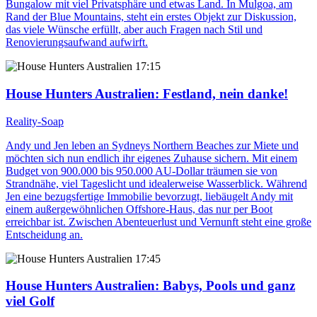
Bungalow mit viel Privatsphäre und etwas Land. In Mulgoa, am
Rand der Blue Mountains, steht ein erstes Objekt zur Diskussion,
das viele Wünsche erfüllt, aber auch Fragen nach Stil und
Renovierungsaufwand aufwirft.
17:15
House Hunters Australien
: Festland, nein danke!
Reality-Soap
Andy und Jen leben an Sydneys Northern Beaches zur Miete und
möchten sich nun endlich ihr eigenes Zuhause sichern. Mit einem
Budget von 900.000 bis 950.000 AU-Dollar träumen sie von
Strandnähe, viel Tageslicht und idealerweise Wasserblick. Während
Jen eine bezugsfertige Immobilie bevorzugt, liebäugelt Andy mit
einem außergewöhnlichen Offshore-Haus, das nur per Boot
erreichbar ist. Zwischen Abenteuerlust und Vernunft steht eine große
Entscheidung an.
17:45
House Hunters Australien
: Babys, Pools und ganz
viel Golf