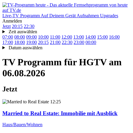
Live-TV
Programm
Auf Deinem Gerät
Aufnahmen
Upgrades
Anmelden
Jetzt
20:15
22:30
Zeit auswählen
07:00
08:00
09:00
10:00
11:00
12:00
13:00
14:00
15:00
16:00
17:00
18:00
19:00
20:15
21:00
22:30
23:00
00:00
Datum auswählen
TV Programm für
HGTV
am
06.08.2026
Jetzt
12:25
Married to Real Estate
: Immobilie mit Ausblick
Haus/Bauen/Wohnen