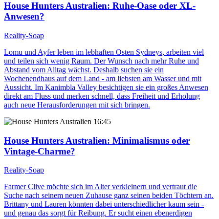
House Hunters Australien
: Ruhe-Oase oder XL-
Anwesen?
Reality-Soap
Lomu und Ayfer leben im lebhaften Osten Sydneys, arbeiten viel
und teilen sich wenig Raum. Der Wunsch nach mehr Ruhe und
Abstand vom Alltag wächst. Deshalb suchen sie ein
Wochenendhaus auf dem Land - am liebsten am Wasser und mit
Aussicht. Im Kanimbla Valley besichtigen sie ein großes Anwesen
direkt am Fluss und merken schnell, dass Freiheit und Erholung
auch neue Herausforderungen mit sich bringen.
16:45
House Hunters Australien
: Minimalismus oder
Vintage-Charme?
Reality-Soap
Farmer Clive möchte sich im Alter verkleinern und vertraut die
Suche nach seinem neuen Zuhause ganz seinen beiden Töchtern an.
Brittany und Lauren könnten dabei unterschiedlicher kaum sein -
und genau das sorgt für Reibung. Er sucht einen ebenerdigen