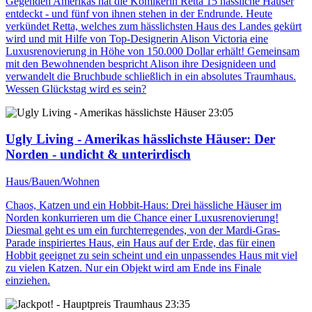
Gegenden Amerikas hat die Komikerin Retta 15 hässliche Häuser
entdeckt - und fünf von ihnen stehen in der Endrunde. Heute
verkündet Retta, welches zum hässlichsten Haus des Landes gekürt
wird und mit Hilfe von Top-Designerin Alison Victoria eine
Luxusrenovierung in Höhe von 150.000 Dollar erhält! Gemeinsam
mit den Bewohnenden bespricht Alison ihre Designideen und
verwandelt die Bruchbude schließlich in ein absolutes Traumhaus.
Wessen Glückstag wird es sein?
23:05
Ugly Living - Amerikas hässlichste Häuser
: Der
Norden - undicht & unterirdisch
Haus/Bauen/Wohnen
Chaos, Katzen und ein Hobbit-Haus: Drei hässliche Häuser im
Norden konkurrieren um die Chance einer Luxusrenovierung!
Diesmal geht es um ein furchterregendes, von der Mardi-Gras-
Parade inspiriertes Haus, ein Haus auf der Erde, das für einen
Hobbit geeignet zu sein scheint und ein unpassendes Haus mit viel
zu vielen Katzen. Nur ein Objekt wird am Ende ins Finale
einziehen.
23:35