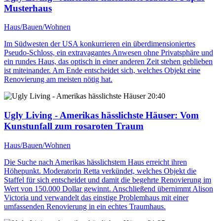
Musterhaus
Haus/Bauen/Wohnen
Im Südwesten der USA konkurrieren ein überdimensioniertes
Pseudo-Schloss, ein extravagantes Anwesen ohne Privatsphäre und
ein rundes Haus, das optisch in einer anderen Zeit stehen geblieben
ist miteinander. Am Ende entscheidet sich, welches Objekt eine
Renovierung am meisten nötig hat.
20:40
Ugly Living - Amerikas hässlichste Häuser
: Vom
Kunstunfall zum rosaroten Traum
Haus/Bauen/Wohnen
Die Suche nach Amerikas hässlichstem Haus erreicht ihren
Höhepunkt. Moderatorin Retta verkündet, welches Objekt die
Staffel für sich entscheidet und damit die begehrte Renovierung im
Wert von 150.000 Dollar gewinnt. Anschließend übernimmt Alison
Victoria und verwandelt das einstige Problemhaus mit einer
umfassenden Renovierung in ein echtes Traumhaus.