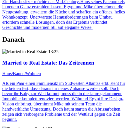
Ein Hausbesitzer möchte das Mid-Century-Haus seines Patenonkels
in neuem Glanz erstrahlen lassen. Egypt und Mike übernehmen die
Neugestaltung, erweitern die Küche und schaffen ein offenes, helles
Wohnkonzept. Unerwartete Herausforderungen beim Umbau
erfordern schnelle Lösungen, doch das Ergebnis verbindet
Geschichte und modernen Stil auf elegante Weise.
Danach
13:25
Married to Real Estate
: Das Zeitrennen
Haus/Bauen/Wohnen
Als ein Paar einen Familiensitz im Südwesten Atlantas erbt, steht für
die beiden fest, dass daraus ihr neues Zuhause werden soll. Doch
bevor ihr Baby zur Welt kommt, muss die in die Jahre gekommene
Immobilie komplett renoviert werden. Während Egypt ihre Design-
Vision einbringt, übernimmt Mike mit seinem Team die
handwerkliche Umsetzung. Doch kaum starten die Abrissarbeiten,
zeigen sich verborgene Probleme und der Wettlauf gegen die Zeit
beginnt.