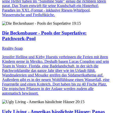
seine Helfer haben im "Sunshine State" genau die richtigen Ideen
parat. Das Team entwirft für seine Kundschaft ein Hinterhof-
Paradies im XXL-Format - inklusive Riesen-Whirlpool,
Wasserrutsche und Freiluftküche.
19:15
Die Beckenbauer - Pools der Superlative
:
Patchwork-Pool
Reality-Soap
Jennifer Helling und Kirby Huestis verbringen die Ferien mit ihren
Kindern gerne in Mexiko. Deshalb bauen Lucas Congdon und sein
Team in Venice, Florida, eine Badelandschaft, in der sich die
Patchworkfamilie das ganze Jahr über wie im Urlaub fühlt.
Wandmalereien und Mosaike greifen das Südamerikathema auf.
Außerdem gibt es in der neuen Wohlfühloase einen Wasserfall, eine
Feuerstelle und einen Koiteich. Dort haben bis zu 40 Fische Platz.
Die tropischen Pflanzen in der Anlage werden zudem alle
automatisch bewässert.
20:15
Ugly Living - Amerikas hässlichste Häuser
: Papas