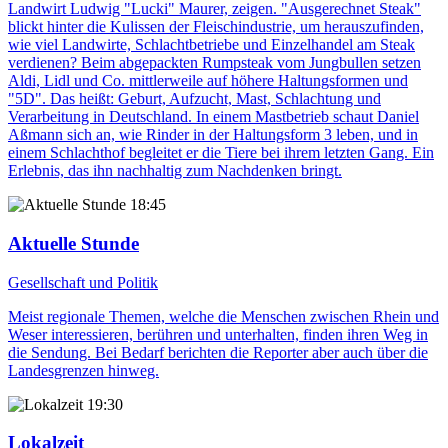
Landwirt Ludwig "Lucki" Maurer, zeigen. "Ausgerechnet Steak"
blickt hinter die Kulissen der Fleischindustrie, um herauszufinden,
wie viel Landwirte, Schlachtbetriebe und Einzelhandel am Steak
verdienen? Beim abgepackten Rumpsteak vom Jungbullen setzen
Aldi, Lidl und Co. mittlerweile auf höhere Haltungsformen und
"5D". Das heißt: Geburt, Aufzucht, Mast, Schlachtung und
Verarbeitung in Deutschland. In einem Mastbetrieb schaut Daniel
Aßmann sich an, wie Rinder in der Haltungsform 3 leben, und in
einem Schlachthof begleitet er die Tiere bei ihrem letzten Gang. Ein
Erlebnis, das ihn nachhaltig zum Nachdenken bringt.
18:45
Aktuelle Stunde
Gesellschaft und Politik
Meist regionale Themen, welche die Menschen zwischen Rhein und
Weser interessieren, berühren und unterhalten, finden ihren Weg in
die Sendung. Bei Bedarf berichten die Reporter aber auch über die
Landesgrenzen hinweg.
19:30
Lokalzeit