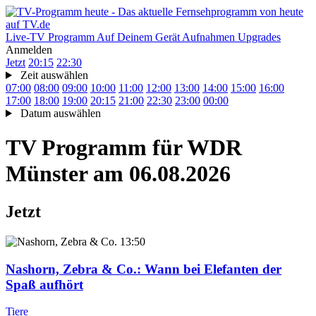
Live-TV
Programm
Auf Deinem Gerät
Aufnahmen
Upgrades
Anmelden
Jetzt
20:15
22:30
Zeit auswählen
07:00
08:00
09:00
10:00
11:00
12:00
13:00
14:00
15:00
16:00
17:00
18:00
19:00
20:15
21:00
22:30
23:00
00:00
Datum auswählen
TV Programm für
WDR
Münster
am 06.08.2026
Jetzt
13:50
Nashorn, Zebra & Co.
: Wann bei Elefanten der
Spaß aufhört
Tiere