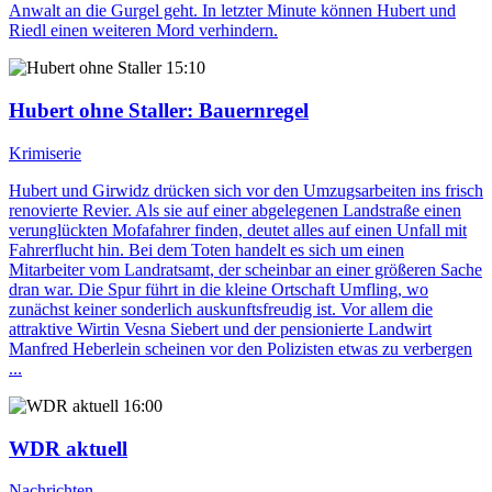
Anwalt an die Gurgel geht. In letzter Minute können Hubert und
Riedl einen weiteren Mord verhindern.
15:10
Hubert ohne Staller
: Bauernregel
Krimiserie
Hubert und Girwidz drücken sich vor den Umzugsarbeiten ins frisch
renovierte Revier. Als sie auf einer abgelegenen Landstraße einen
verunglückten Mofafahrer finden, deutet alles auf einen Unfall mit
Fahrerflucht hin. Bei dem Toten handelt es sich um einen
Mitarbeiter vom Landratsamt, der scheinbar an einer größeren Sache
dran war. Die Spur führt in die kleine Ortschaft Umfling, wo
zunächst keiner sonderlich auskunftsfreudig ist. Vor allem die
attraktive Wirtin Vesna Siebert und der pensionierte Landwirt
Manfred Heberlein scheinen vor den Polizisten etwas zu verbergen
...
16:00
WDR aktuell
Nachrichten