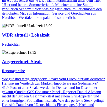
Im August sendet das WDR-Nachmittagsmagazin unter dem Titel
"Hier und heute - Sommerferien!". Mit einer um eine Stunde
verkürzten Sendezeit bietet das Magazin auch im Ferienmonat den
gewohnten Mix aus Information, Service und Geschichten aus
Nordrhein-Westfalen - kompakt und sommerlich.
18:00
WDR aktuell / Lokalzeit
Nachrichten
18:15
Ausgerechnet
: Steak
Reportagereihe
Wie gut sind fertig abgepackte Steaks vom Discounter aus deutscher
Haltung im Vergleich zur Marken-Importware aus Südamerika?
41,9 Prozent aller Steaks werden in Deutschland im Discounter
gekauft (Quelle: GfK Consumer Panel). Reporter Daniel Aßmann
macht den großen Geschmackstest mit einem Grill-Experten und
einer hungrigen Footballmannschaft. Wie das perfekte Steak gelingt,
lässt sich Daniel von "Deutschlands Fleischpapst", Koch und