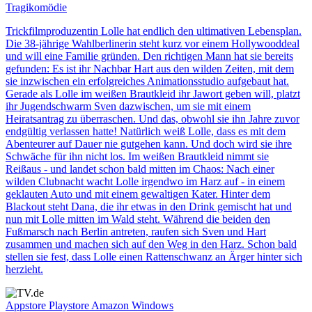
Tragikomödie
Trickfilmproduzentin Lolle hat endlich den ultimativen Lebensplan.
Die 38-jährige Wahlberlinerin steht kurz vor einem Hollywooddeal
und will eine Familie gründen. Den richtigen Mann hat sie bereits
gefunden: Es ist ihr Nachbar Hart aus den wilden Zeiten, mit dem
sie inzwischen ein erfolgreiches Animationsstudio aufgebaut hat.
Gerade als Lolle im weißen Brautkleid ihr Jawort geben will, platzt
ihr Jugendschwarm Sven dazwischen, um sie mit einem
Heiratsantrag zu überraschen. Und das, obwohl sie ihn Jahre zuvor
endgültig verlassen hatte! Natürlich weiß Lolle, dass es mit dem
Abenteurer auf Dauer nie gutgehen kann. Und doch wird sie ihre
Schwäche für ihn nicht los. Im weißen Brautkleid nimmt sie
Reißaus - und landet schon bald mitten im Chaos: Nach einer
wilden Clubnacht wacht Lolle irgendwo im Harz auf - in einem
geklauten Auto und mit einem gewaltigen Kater. Hinter dem
Blackout steht Dana, die ihr etwas in den Drink gemischt hat und
nun mit Lolle mitten im Wald steht. Während die beiden den
Fußmarsch nach Berlin antreten, raufen sich Sven und Hart
zusammen und machen sich auf den Weg in den Harz. Schon bald
stellen sie fest, dass Lolle einen Rattenschwanz an Ärger hinter sich
herzieht.
Appstore
Playstore
Amazon
Windows