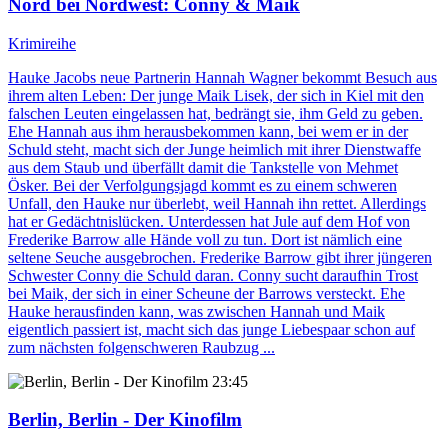
Nord bei Nordwest
: Conny & Maik
Krimireihe
Hauke Jacobs neue Partnerin Hannah Wagner bekommt Besuch aus
ihrem alten Leben: Der junge Maik Lisek, der sich in Kiel mit den
falschen Leuten eingelassen hat, bedrängt sie, ihm Geld zu geben.
Ehe Hannah aus ihm herausbekommen kann, bei wem er in der
Schuld steht, macht sich der Junge heimlich mit ihrer Dienstwaffe
aus dem Staub und überfällt damit die Tankstelle von Mehmet
Ösker. Bei der Verfolgungsjagd kommt es zu einem schweren
Unfall, den Hauke nur überlebt, weil Hannah ihn rettet. Allerdings
hat er Gedächtnislücken. Unterdessen hat Jule auf dem Hof von
Frederike Barrow alle Hände voll zu tun. Dort ist nämlich eine
seltene Seuche ausgebrochen. Frederike Barrow gibt ihrer jüngeren
Schwester Conny die Schuld daran. Conny sucht daraufhin Trost
bei Maik, der sich in einer Scheune der Barrows versteckt. Ehe
Hauke herausfinden kann, was zwischen Hannah und Maik
eigentlich passiert ist, macht sich das junge Liebespaar schon auf
zum nächsten folgenschweren Raubzug ...
23:45
Berlin, Berlin - Der Kinofilm