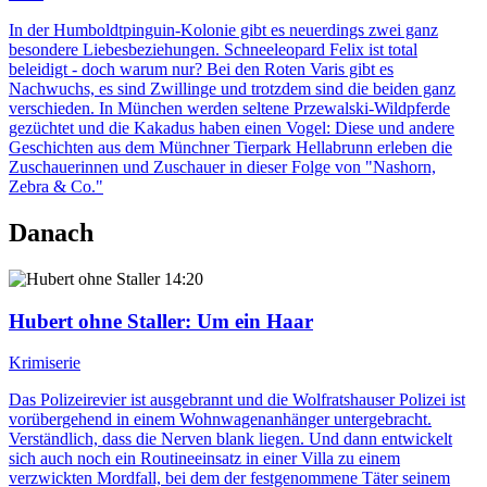
In der Humboldtpinguin-Kolonie gibt es neuerdings zwei ganz
besondere Liebesbeziehungen. Schneeleopard Felix ist total
beleidigt - doch warum nur? Bei den Roten Varis gibt es
Nachwuchs, es sind Zwillinge und trotzdem sind die beiden ganz
verschieden. In München werden seltene Przewalski-Wildpferde
gezüchtet und die Kakadus haben einen Vogel: Diese und andere
Geschichten aus dem Münchner Tierpark Hellabrunn erleben die
Zuschauerinnen und Zuschauer in dieser Folge von "Nashorn,
Zebra & Co."
Danach
14:20
Hubert ohne Staller
: Um ein Haar
Krimiserie
Das Polizeirevier ist ausgebrannt und die Wolfratshauser Polizei ist
vorübergehend in einem Wohnwagenanhänger untergebracht.
Verständlich, dass die Nerven blank liegen. Und dann entwickelt
sich auch noch ein Routineeinsatz in einer Villa zu einem
verzwickten Mordfall, bei dem der festgenommene Täter seinem