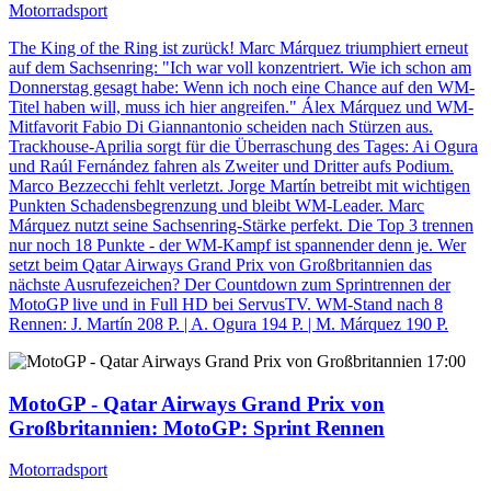
Motorradsport
The King of the Ring ist zurück! Marc Márquez triumphiert erneut
auf dem Sachsenring: "Ich war voll konzentriert. Wie ich schon am
Donnerstag gesagt habe: Wenn ich noch eine Chance auf den WM-
Titel haben will, muss ich hier angreifen." Álex Márquez und WM-
Mitfavorit Fabio Di Giannantonio scheiden nach Stürzen aus.
Trackhouse-Aprilia sorgt für die Überraschung des Tages: Ai Ogura
und Raúl Fernández fahren als Zweiter und Dritter aufs Podium.
Marco Bezzecchi fehlt verletzt. Jorge Martín betreibt mit wichtigen
Punkten Schadensbegrenzung und bleibt WM-Leader. Marc
Márquez nutzt seine Sachsenring-Stärke perfekt. Die Top 3 trennen
nur noch 18 Punkte - der WM-Kampf ist spannender denn je. Wer
setzt beim Qatar Airways Grand Prix von Großbritannien das
nächste Ausrufezeichen? Der Countdown zum Sprintrennen der
MotoGP live und in Full HD bei ServusTV. WM-Stand nach 8
Rennen: J. Martín 208 P. | A. Ogura 194 P. | M. Márquez 190 P.
17:00
MotoGP - Qatar Airways Grand Prix von
Großbritannien
: MotoGP: Sprint Rennen
Motorradsport