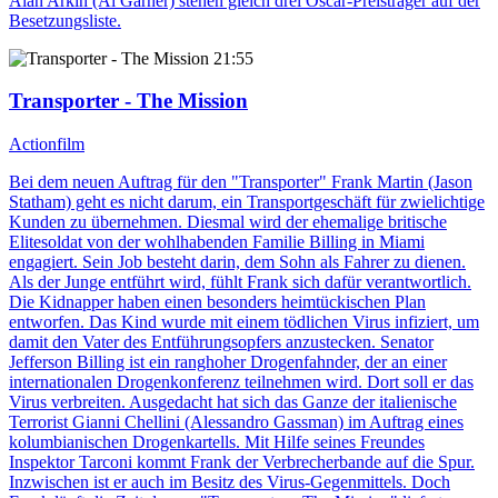
Alan Arkin (Al Garner) stehen gleich drei Oscar-Preisträger auf der
Besetzungsliste.
21:55
Transporter - The Mission
Actionfilm
Bei dem neuen Auftrag für den "Transporter" Frank Martin (Jason
Statham) geht es nicht darum, ein Transportgeschäft für zwielichtige
Kunden zu übernehmen. Diesmal wird der ehemalige britische
Elitesoldat von der wohlhabenden Familie Billing in Miami
engagiert. Sein Job besteht darin, dem Sohn als Fahrer zu dienen.
Als der Junge entführt wird, fühlt Frank sich dafür verantwortlich.
Die Kidnapper haben einen besonders heimtückischen Plan
entworfen. Das Kind wurde mit einem tödlichen Virus infiziert, um
damit den Vater des Entführungsopfers anzustecken. Senator
Jefferson Billing ist ein ranghoher Drogenfahnder, der an einer
internationalen Drogenkonferenz teilnehmen wird. Dort soll er das
Virus verbreiten. Ausgedacht hat sich das Ganze der italienische
Terrorist Gianni Chellini (Alessandro Gassman) im Auftrag eines
kolumbianischen Drogenkartells. Mit Hilfe seines Freundes
Inspektor Tarconi kommt Frank der Verbrecherbande auf die Spur.
Inzwischen ist er auch im Besitz des Virus-Gegenmittels. Doch