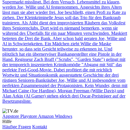
Supermarkt misslingt. Bei dem Versuch, Lebensmittel zu klauen,
werden Joe, Willie und Al festgenommen. Angesichts ihres Alters
lässt man sie aber wieder frei. Joe beschließt, einen Profi zu Rate zu
ziehen. Der Kleinkriminelle Jesus soll das Trio für den Bankraub
trainieren. Als Alibi dient den improvisierten Räubern das Volksfest
ihres Seniorenclubs. Dort wird es niemand bemerken, wenn sie
während des Überfalls für ein paar Minuten verschwinden. Maskiert
betreten die Drei die Bank. Aber schon bald geraten Joe, Willie und
Al in Schwierigkeiten. Ein Mädchen zieht Willie die Maske
herunter, so dass sein Gesicht teilweise zu erkennen ist. Und
plötzlich hat ein übernervöser Bankangestellter eine Pistole in der
Hand. Regisseur Zach Braff ("Scrubs", "Garden State") gelingt mit
der temporeich inszenierten Krimikomödie "Abgang mit Stil" das
perfekte Feel-Good-Movie. Dabei profitiert die mit reichlich
Wortwitz und Situationskomik ausgestattete Geschichte der drei
rüstigen Senioren-Bankräuber Joe, Willie und Al insbesondere vom
perfekten Zusammenspiel der Protagonisten. Kein Wunder, denn mit
Michael Caine (Joe Harding), Morgan Freeman (Willie Davis) und
Alan Arkin (Al Garner) stehen gleich drei Oscar-Preisträger auf der
Besetzungsliste.
Appstore
Playstore
Amazon
Windows
Hilfe
Häufige Fragen
Kontakt