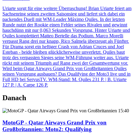
Uriarte sorgt für eine weitere Überraschung! Brian Uriarte feiert am
Sachsenring seinen zweiten Saisonsieg und liefert sich dabei ein
packendes Duell mit WM-Leader Máximo Quiles. In der letzten
Runde nutzt der Rookie einen Fehler seines Rivalen und gewinnt
hauchdünn mit nur 0,063 Sekunden Vorsprung. Hinter Uriarte und
Quiles komplettiert Matteo Bertelle das Podium. Marco Morelli
verpasst Rang drei nur knapp, Rico Salmela überzeugt als Fünfter.
Für Drama sorgt ein heftiger Crash von Adrian Cruces und Joel
Esteban - beide bleiben glücklicherweise unverletzt. Quiles baut
trotz des verpassten Sieges seine WM-Führung weiter aus. Uriarte
rückt mit seinem Triumph auf Rang zwei der Gesamtwertung vor.
Wird beim Qatar Airways Grand Prix von Großbritannien Quiles
seinen Vorsprung ausbauen? Das Qualifying der Moto3 live und in
Full HD bei ServusTV. WM-Stand: M. Quiles 231 P. | B. Uriarte
127 P. | A. Carpe 126 P.
Danach
15:40
MotoGP - Qatar Airways Grand Prix von
Großbritannien
: Moto2: Qualifying