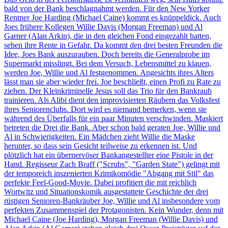
bald von der Bank beschlagnahmt werden. Für den New Yorker
Rentner Joe Harding (Michael Caine) kommt es knüppeldick. Auch
Joes frühere Kollegen Willie Davis (Morgan Freeman) und Al
Garner (Alan Arkin), die in den gleichen Fond eingezahlt hatten,
sehen ihre Rente in Gefahr. Da kommt den drei besten Freunden die
Idee, Joes Bank auszurauben. Doch bereits die Generalprobe im
Supermarkt misslingt. Bei dem Versuch, Lebensmittel zu klauen,
werden Joe, Willie und Al festgenommen. Angesichts ihres Alters
lässt man sie aber wieder frei. Joe beschließt, einen Profi zu Rate zu
ziehen. Der Kleinkriminelle Jesus soll das Trio für den Bankraub
trainieren. Als Alibi dient den improvisierten Räubern das Volksfest
ihres Seniorenclubs. Dort wird es niemand bemerken, wenn sie
während des Überfalls für ein paar Minuten verschwinden. Maskiert
betreten die Drei die Bank. Aber schon bald geraten Joe, Willie und
Al in Schwierigkeiten. Ein Mädchen zieht Willie die Maske
herunter, so dass sein Gesicht teilweise zu erkennen ist. Und
plötzlich hat ein übernervöser Bankangestellter eine Pistole in der
Hand. Regisseur Zach Braff ("Scrubs", "Garden State") gelingt mit
der temporeich inszenierten Krimikomödie "Abgang mit Stil" das
perfekte Feel-Good-Movie. Dabei profitiert die mit reichlich
Wortwitz und Situationskomik ausgestattete Geschichte der drei
rüstigen Senioren-Bankräuber Joe, Willie und Al insbesondere vom
perfekten Zusammenspiel der Protagonisten. Kein Wunder, denn mit
Michael Caine (Joe Harding), Morgan Freeman (Willie Davis) und