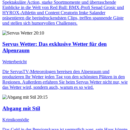
Spektakuläre Action, starke Sportmomente und überraschende
Einblicke in die Welt von Red Bull: BMX-Profi Senad Grosic und
HYROX-Athletin und Content Creatorin Imke Salander
präsentieren die beeindruckendsten Clips, treffen spannende Gäste
und stellen sich humorvollen Challenges.
20:10
Servus Wetter
: Das exklusive Wetter für den
Alpenraum
Wetterbericht
Die ServusTV-Meteorologen bereisen den Alpenraum und
produzieren Ihr Wetter jeden Tag von den schönsten Plätzen in den
Regionen. Außerdem erfahren Sie beim Servus Wetter nicht nur, wie
das Wetter wird, sondern auch, warum es so wird.
20:15
Abgang mit Stil
Krimikomödie
Das Geld in der Pensionskasse ist vermutlich weg, sein Haus könnte