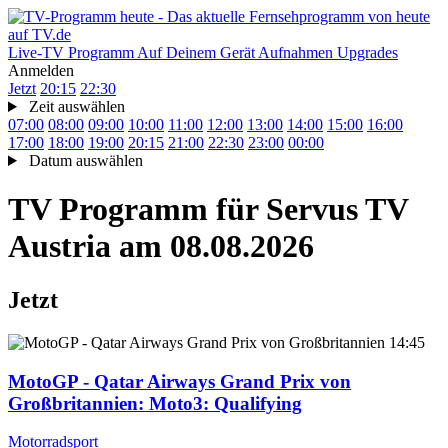
Live-TV
Programm
Auf Deinem Gerät
Aufnahmen
Upgrades
Anmelden
Jetzt
20:15
22:30
Zeit auswählen
07:00
08:00
09:00
10:00
11:00
12:00
13:00
14:00
15:00
16:00
17:00
18:00
19:00
20:15
21:00
22:30
23:00
00:00
Datum auswählen
TV Programm für
Servus TV
Austria
am 08.08.2026
Jetzt
14:45
MotoGP - Qatar Airways Grand Prix von
Großbritannien
: Moto3: Qualifying
Motorradsport