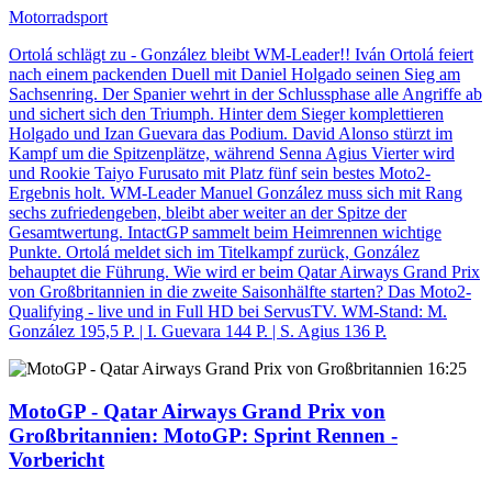
Motorradsport
Ortolá schlägt zu - González bleibt WM-Leader!! Iván Ortolá feiert
nach einem packenden Duell mit Daniel Holgado seinen Sieg am
Sachsenring. Der Spanier wehrt in der Schlussphase alle Angriffe ab
und sichert sich den Triumph. Hinter dem Sieger komplettieren
Holgado und Izan Guevara das Podium. David Alonso stürzt im
Kampf um die Spitzenplätze, während Senna Agius Vierter wird
und Rookie Taiyo Furusato mit Platz fünf sein bestes Moto2-
Ergebnis holt. WM-Leader Manuel González muss sich mit Rang
sechs zufriedengeben, bleibt aber weiter an der Spitze der
Gesamtwertung. IntactGP sammelt beim Heimrennen wichtige
Punkte. Ortolá meldet sich im Titelkampf zurück, González
behauptet die Führung. Wie wird er beim Qatar Airways Grand Prix
von Großbritannien in die zweite Saisonhälfte starten? Das Moto2-
Qualifying - live und in Full HD bei ServusTV. WM-Stand: M.
González 195,5 P. | I. Guevara 144 P. | S. Agius 136 P.
16:25
MotoGP - Qatar Airways Grand Prix von
Großbritannien
: MotoGP: Sprint Rennen -
Vorbericht