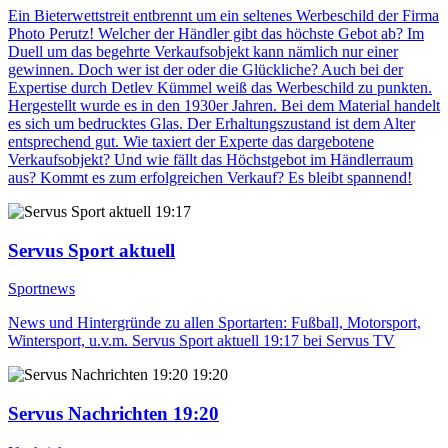
Ein Bieterwettstreit entbrennt um ein seltenes Werbeschild der Firma
Photo Perutz! Welcher der Händler gibt das höchste Gebot ab? Im
Duell um das begehrte Verkaufsobjekt kann nämlich nur einer
gewinnen. Doch wer ist der oder die Glückliche? Auch bei der
Expertise durch Detlev Kümmel weiß das Werbeschild zu punkten.
Hergestellt wurde es in den 1930er Jahren. Bei dem Material handelt
es sich um bedrucktes Glas. Der Erhaltungszustand ist dem Alter
entsprechend gut. Wie taxiert der Experte das dargebotene
Verkaufsobjekt? Und wie fällt das Höchstgebot im Händlerraum
aus? Kommt es zum erfolgreichen Verkauf? Es bleibt spannend!
19:17
Servus Sport aktuell
Sportnews
News und Hintergründe zu allen Sportarten: Fußball, Motorsport,
Wintersport, u.v.m. Servus Sport aktuell 19:17 bei Servus TV
19:20
Servus Nachrichten 19:20