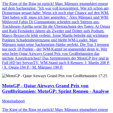
The King of the Ring ist zurück! Marc Márquez triumphiert erneut
auf dem Sachsenring: "Ich war voll konzentriert. Wie ich schon am
Donnerstag gesagt habe: Wenn ich noch eine Chance auf den WM-
Titel haben will, muss ich hier angreifen." Álex Márquez und WM-
Mitfavorit Fabio Di Giannantonio scheiden nach Stürzen aus.
Trackhouse-Aprilia sorgt für die Überraschung des Tages: Ai Ogura
und Raúl Fernández fahren als Zweiter und Dritter aufs Podium.
Marco Bezzecchi fehlt verletzt. Jorge Martín betreibt mit wichtigen
Punkten Schadensbegrenzung und bleibt WM-Leader. Marc
Márquez nutzt seine Sachsenring-Stärke perfekt. Die Top 3 trennen
nur noch 18 Punkte - der WM-Kampf ist spannender denn je. Wer
setzt beim Qatar Airways Grand Prix von Großbritannien das
nächste Ausrufezeichen? Das Sprintrennen der MotoGP live und in
Full HD bei ServusTV. WM-Stand nach 8 Rennen: J. Martín 208 P.
| A. Ogura 194 P. | M. Márquez 190 P.
17:25
MotoGP - Qatar Airways Grand Prix von
Großbritannien
: MotoGP: Sprint Rennen - Analyse
Motorradsport
The King of the Ring ist zurück! Marc Márquez triumphiert erneut