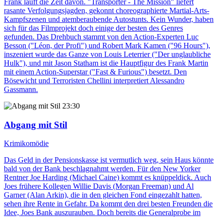
Frank läuft die Zeit davon. "Transporter - The Mission" liefert
rasante Verfolgungsjagden, gekonnt choreographierte Martial-Arts-
Kampfszenen und atemberaubende Autostunts. Kein Wunder, haben
sich für das Filmprojekt doch einige der besten des Genres
gefunden. Das Drehbuch stammt von den Action-Experten Luc
Besson ("Léon, der Profi") und Robert Mark Kamen ("96 Hours"),
inszeniert wurde das Ganze von Louis Leterrier ("Der unglaubliche
Hulk"), und mit Jason Statham ist die Hauptfigur des Frank Martin
mit einem Action-Superstar ("Fast & Furious") besetzt. Den
Bösewicht und Terroristen Chellini interpretiert Alessandro
Gassmann.
23:30
Abgang mit Stil
Krimikomödie
Das Geld in der Pensionskasse ist vermutlich weg, sein Haus könnte
bald von der Bank beschlagnahmt werden. Für den New Yorker
Rentner Joe Harding (Michael Caine) kommt es knüppeldick. Auch
Joes frühere Kollegen Willie Davis (Morgan Freeman) und Al
Garner (Alan Arkin), die in den gleichen Fond eingezahlt hatten,
sehen ihre Rente in Gefahr. Da kommt den drei besten Freunden die
Idee, Joes Bank auszurauben. Doch bereits die Generalprobe im