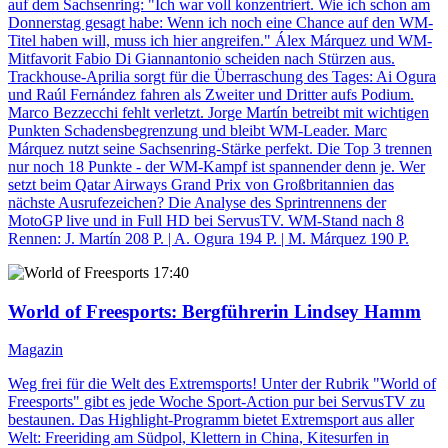
auf dem Sachsenring: "Ich war voll konzentriert. Wie ich schon am
Donnerstag gesagt habe: Wenn ich noch eine Chance auf den WM-
Titel haben will, muss ich hier angreifen." Álex Márquez und WM-
Mitfavorit Fabio Di Giannantonio scheiden nach Stürzen aus.
Trackhouse-Aprilia sorgt für die Überraschung des Tages: Ai Ogura
und Raúl Fernández fahren als Zweiter und Dritter aufs Podium.
Marco Bezzecchi fehlt verletzt. Jorge Martín betreibt mit wichtigen
Punkten Schadensbegrenzung und bleibt WM-Leader. Marc
Márquez nutzt seine Sachsenring-Stärke perfekt. Die Top 3 trennen
nur noch 18 Punkte - der WM-Kampf ist spannender denn je. Wer
setzt beim Qatar Airways Grand Prix von Großbritannien das
nächste Ausrufezeichen? Die Analyse des Sprintrennens der
MotoGP live und in Full HD bei ServusTV. WM-Stand nach 8
Rennen: J. Martín 208 P. | A. Ogura 194 P. | M. Márquez 190 P.
17:40
World of Freesports
: Bergführerin Lindsey Hamm
Magazin
Weg frei für die Welt des Extremsports! Unter der Rubrik "World of
Freesports" gibt es jede Woche Sport-Action pur bei ServusTV zu
bestaunen. Das Highlight-Programm bietet Extremsport aus aller
Welt: Freeriding am Südpol, Klettern in China, Kitesurfen in