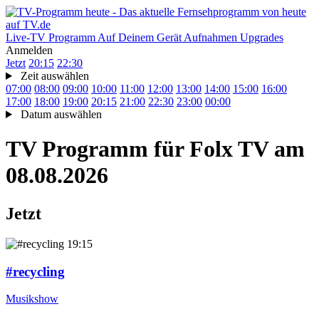
Live-TV
Programm
Auf Deinem Gerät
Aufnahmen
Upgrades
Anmelden
Jetzt
20:15
22:30
Zeit auswählen
07:00
08:00
09:00
10:00
11:00
12:00
13:00
14:00
15:00
16:00
17:00
18:00
19:00
20:15
21:00
22:30
23:00
00:00
Datum auswählen
TV Programm für
Folx TV
am
08.08.2026
Jetzt
19:15
#recycling
Musikshow