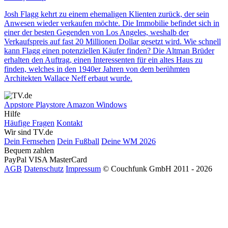
Josh Flagg kehrt zu einem ehemaligen Klienten zurück, der sein
Anwesen wieder verkaufen möchte. Die Immobilie befindet sich in
einer der besten Gegenden von Los Angeles, weshalb der
Verkaufspreis auf fast 20 Millionen Dollar gesetzt wird. Wie schnell
kann Flagg einen potenziellen Käufer finden? Die Altman Brüder
erhalten den Auftrag, einen Interessenten für ein altes Haus zu
finden, welches in den 1940er Jahren von dem berühmten
Architekten Wallace Neff erbaut wurde.
Appstore
Playstore
Amazon
Windows
Hilfe
Häufige Fragen
Kontakt
Wir sind TV.de
Dein Fernsehen
Dein Fußball
Deine WM 2026
Bequem zahlen
PayPal
VISA
MasterCard
AGB
Datenschutz
Impressum
© Couchfunk GmbH 2011 - 2026