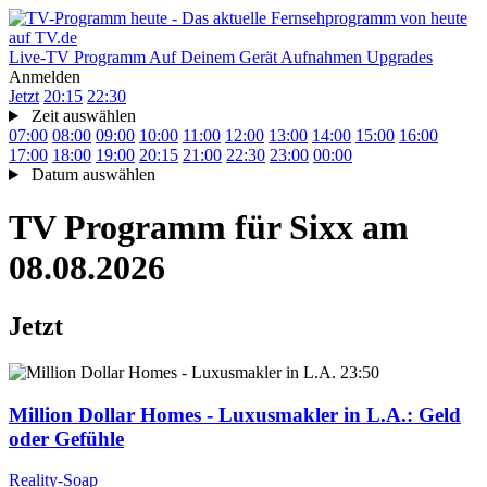
Live-TV
Programm
Auf Deinem Gerät
Aufnahmen
Upgrades
Anmelden
Jetzt
20:15
22:30
Zeit auswählen
07:00
08:00
09:00
10:00
11:00
12:00
13:00
14:00
15:00
16:00
17:00
18:00
19:00
20:15
21:00
22:30
23:00
00:00
Datum auswählen
TV Programm für
Sixx
am
08.08.2026
Jetzt
23:50
Million Dollar Homes - Luxusmakler in L.A.
: Geld
oder Gefühle
Reality-Soap