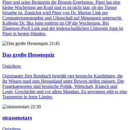
Piper und seine Besitzerin die Biopsie-Ergebnisse. Piper hat eine
kleine Wucherung am Kopf und es ist nicht klar, ob der Tumor
bösartig ist. Zunächst wird Piper von Dr. Marion Link per
Computertomographie und Ultraschall auf Metastasen untersucht.
Kollegin Dr. Ilka Jopp entfernt im OP die Wucherung. Bei
Diagnose-Profi Link und der leidenschaftlichen Chirurgin Jopp ist
Piper in besten Händen.
21:45
Das große Hessenquiz
Quizshow
Quizmaster Jörg Bombach begrüßt vier hessische Kandidaten, die
ihr Wissen rund ums Hessenland unter Beweis stellen müssen. Die
Fragekategorien sind hessische Politik, Wirtschaft, Klatsch und
Leute, Geschichte und vor allem Mundart. Zu gewinnen gibt es eine
Traumreise in ferne Länder.
22:30
strassenstars
Quizshow