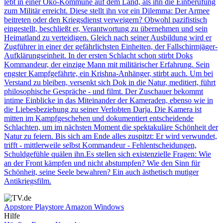
lebt in einer Öko-Kommune auf dem Land, als ihn die Einberufung
zum Militär erreicht. Diese stellt ihn vor ein Dilemma: Der Armee
beitreten oder den Kriegsdienst verweigern? Obwohl pazifistisch
eingestellt, beschließt er, Verantwortung zu übernehmen und sein
Heimatland zu verteidigen. Gleich nach seiner Ausbildung wird er
Zugführer in einer der gefährlichsten Einheiten, der Fallschirmjäger-
Aufklärungseinheit. In der ersten Schlacht schon stirbt Doks
Kommandeur, der einzige Mann mit militärischer Erfahrung. Sein
engster Kampfgefährte, ein Krishna-Anhänger, stirbt auch. Um bei
Verstand zu bleiben, versenkt sich Dok in die Natur, meditiert, führt
philosophische Gespräche - und filmt. Der Zuschauer bekommt
intime Einblicke in das Miteinander der Kameraden, ebenso wie in
die Liebesbeziehung zu seiner Verlobten Darja. Die Kamera ist
mitten im Kampfgeschehen und dokumentiert entscheidende
Schlachten, um im nächsten Moment die spektakuläre Schönheit der
Natur zu feiern. Bis sich am Ende alles zuspitzt: Er wird verwundet,
trifft - mittlerweile selbst Kommandeur - Fehlentscheidungen,
Schuldgefühle quälen ihn.Es stellen sich existenzielle Fragen: Wie
an der Front kämpfen und nicht abstumpfen? Wie den Sinn für
Schönheit, seine Seele bewahren? Ein auch ästhetisch mutiger
Antikriegsfilm.
Appstore
Playstore
Amazon
Windows
Hilfe