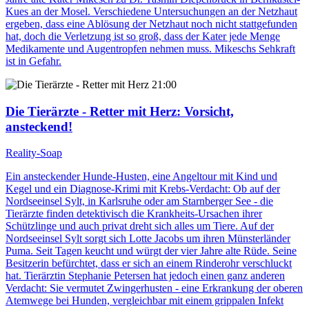
Kues an der Mosel. Verschiedene Untersuchungen an der Netzhaut
ergeben, dass eine Ablösung der Netzhaut noch nicht stattgefunden
hat, doch die Verletzung ist so groß, dass der Kater jede Menge
Medikamente und Augentropfen nehmen muss. Mikeschs Sehkraft
ist in Gefahr.
21:00
Die Tierärzte - Retter mit Herz
: Vorsicht,
ansteckend!
Reality-Soap
Ein ansteckender Hunde-Husten, eine Angeltour mit Kind und
Kegel und ein Diagnose-Krimi mit Krebs-Verdacht: Ob auf der
Nordseeinsel Sylt, in Karlsruhe oder am Starnberger See - die
Tierärzte finden detektivisch die Krankheits-Ursachen ihrer
Schützlinge und auch privat dreht sich alles um Tiere. Auf der
Nordseeinsel Sylt sorgt sich Lotte Jacobs um ihren Münsterländer
Puma. Seit Tagen keucht und würgt der vier Jahre alte Rüde. Seine
Besitzerin befürchtet, dass er sich an einem Rinderohr verschluckt
hat. Tierärztin Stephanie Petersen hat jedoch einen ganz anderen
Verdacht: Sie vermutet Zwingerhusten - eine Erkrankung der oberen
Atemwege bei Hunden, vergleichbar mit einem grippalen Infekt