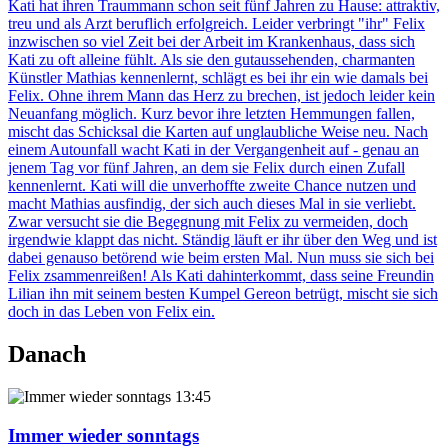
Kati hat ihren Traummann schon seit fünf Jahren zu Hause: attraktiv,
treu und als Arzt beruflich erfolgreich. Leider verbringt "ihr" Felix
inzwischen so viel Zeit bei der Arbeit im Krankenhaus, dass sich
Kati zu oft alleine fühlt. Als sie den gutaussehenden, charmanten
Künstler Mathias kennenlernt, schlägt es bei ihr ein wie damals bei
Felix. Ohne ihrem Mann das Herz zu brechen, ist jedoch leider kein
Neuanfang möglich. Kurz bevor ihre letzten Hemmungen fallen,
mischt das Schicksal die Karten auf unglaubliche Weise neu. Nach
einem Autounfall wacht Kati in der Vergangenheit auf - genau an
jenem Tag vor fünf Jahren, an dem sie Felix durch einen Zufall
kennenlernt. Kati will die unverhoffte zweite Chance nutzen und
macht Mathias ausfindig, der sich auch dieses Mal in sie verliebt.
Zwar versucht sie die Begegnung mit Felix zu vermeiden, doch
irgendwie klappt das nicht. Ständig läuft er ihr über den Weg und ist
dabei genauso betörend wie beim ersten Mal. Nun muss sie sich bei
Felix zsammenreißen! Als Kati dahinterkommt, dass seine Freundin
Lilian ihn mit seinem besten Kumpel Gereon betrügt, mischt sie sich
doch in das Leben von Felix ein.
Danach
13:45
Immer wieder sonntags