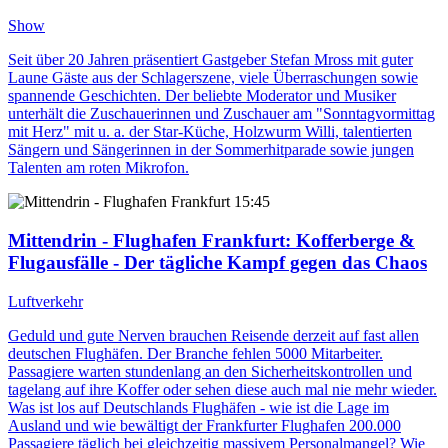
Show
Seit über 20 Jahren präsentiert Gastgeber Stefan Mross mit guter
Laune Gäste aus der Schlagerszene, viele Überraschungen sowie
spannende Geschichten. Der beliebte Moderator und Musiker
unterhält die Zuschauerinnen und Zuschauer am "Sonntagvormittag
mit Herz" mit u. a. der Star-Küche, Holzwurm Willi, talentierten
Sängern und Sängerinnen in der Sommerhitparade sowie jungen
Talenten am roten Mikrofon.
15:45
Mittendrin - Flughafen Frankfurt
: Kofferberge &
Flugausfälle - Der tägliche Kampf gegen das Chaos
Luftverkehr
Geduld und gute Nerven brauchen Reisende derzeit auf fast allen
deutschen Flughäfen. Der Branche fehlen 5000 Mitarbeiter.
Passagiere warten stundenlang an den Sicherheitskontrollen und
tagelang auf ihre Koffer oder sehen diese auch mal nie mehr wieder.
Was ist los auf Deutschlands Flughäfen - wie ist die Lage im
Ausland und wie bewältigt der Frankfurter Flughafen 200.000
Passagiere täglich bei gleichzeitig massivem Personalmangel? Wie