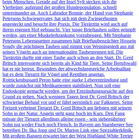
beim Menschen. Gerade auf der Insel Sylt stecken sich die
Vierbeiner, aufgrund der großen Hundepopulation, schnell
untereinander an. Auch Labrador Bonnie, der Hund von Stephanie
Petersens Schwiegervater, hat sich mit dem Zwingerhusten
angesteckt und besucht ihre Praxis. Die Tierärztin wird auch auf
ihrem eigenen Hof gebraucht. Vier junge Brieftauben sollen geimpft
werden, um einer Muskelerkrankung vorzubeugen. Mit Stephanie
Petersens Lebenspartner zusammen hält Brieftaubenzüchter Hossein
Soudy die prächtigen Tauben und nimmt von Wenningstedt aus mit
seinen Vögeln auch an internationalen Taubenrennen teil. Die
Tierärztin durfte mit einer Taube auch schon an den Start. Dr. Gerd
Britsch interessierte sich bereits als Kind für Tiere. Seine Berufswahl
hat er nie bereut. Besonders der abwechslungsreiche Arbeitsalltag
hat es dem Tierarzt für Vögel und Reptilien angetan.
Rotrückenbussard Peron hatte eine starke Leberentzündung und
wurde zunächst mit Medikamenten stabilisiert. Nun soll eine
Endoskopie gemacht werden, um der Entzündungsursache auf den
Grund zu gehen. Nach wenigen Tagen liegt Dr. Gerd Britsch der
schwierige Befund vor und er fährt persönlich zur Falknerei. Seine
Freizeit verbringt Tierarzt Dr. Gerd Britsch am liebsten mit seinem
Sohn in der Natur. Angeln steht ganz hoch im Kurs. Den Fang
müsste der Tierarzt allerdings alleine essen - sein siebenjähriger
Sohn isst weder Fisch noch Fleisch. In Bayern am Starnberger See
betreiben Dr. Ilka Jopp und Dr. Marion Link eine Spezialtierklinik.
Mit großem Bangen erwartet hier der West Highland White Terrier