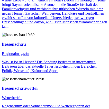
wurde Liebe - und schließlich ein neues Leben im Rheingau. Heute
bringt Saynur orientalische Aromen in die Straußwirtschaft des
Familienweinguts und verbindet ihre türkischen Wurzeln mit ihrer
neuen Heimat. Zwischen Weinbergen, Handkäse und Teigröllchen
erzählt sie offen von kulturellen Unterschieden, schwierigen
Entscheidungen und davon, wie Essen Menschen zusammenbringen
kann.
19:30
hessenschau
Regionalmagazin
Was ist los in Hessen? Die Sendung berichtet in informativen
Beiträgen über das aktuelle Tagesgeschehen in den Bereichen
Politik, Wirtschaft, Kultur und Sport.
19:58
hessenschauwetter
Wetterbericht
Regenschirm oder Sonnencreme? Die Wetterexperten des