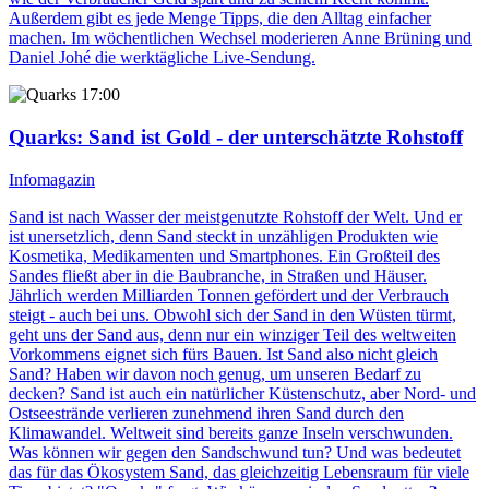
Außerdem gibt es jede Menge Tipps, die den Alltag einfacher
machen. Im wöchentlichen Wechsel moderieren Anne Brüning und
Daniel Johé die werktägliche Live-Sendung.
17:00
Quarks
: Sand ist Gold - der unterschätzte Rohstoff
Infomagazin
Sand ist nach Wasser der meistgenutzte Rohstoff der Welt. Und er
ist unersetzlich, denn Sand steckt in unzähligen Produkten wie
Kosmetika, Medikamenten und Smartphones. Ein Großteil des
Sandes fließt aber in die Baubranche, in Straßen und Häuser.
Jährlich werden Milliarden Tonnen gefördert und der Verbrauch
steigt - auch bei uns. Obwohl sich der Sand in den Wüsten türmt,
geht uns der Sand aus, denn nur ein winziger Teil des weltweiten
Vorkommens eignet sich fürs Bauen. Ist Sand also nicht gleich
Sand? Haben wir davon noch genug, um unseren Bedarf zu
decken? Sand ist auch ein natürlicher Küstenschutz, aber Nord- und
Ostseestrände verlieren zunehmend ihren Sand durch den
Klimawandel. Weltweit sind bereits ganze Inseln verschwunden.
Was können wir gegen den Sandschwund tun? Und was bedeutet
das für das Ökosystem Sand, das gleichzeitig Lebensraum für viele