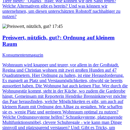
Tiere bietet? "Quarks" fragt: Wie können wir den Sand retten?
Welche Alternativen gibt es bereits? Und was können wir
unternehmen, um diesen unterschätzten Rohstoff nachhaltiger zu
nutzen?
17:45
Preiswert, nützlich, gut?
: Ordnung auf kleinem
Raum
Konsumentenmagazin
Wohnraum wird knapper und teurer, vor allem in der Großstadt.
Regina und Christian wohnen mit zwei großen Hunden auf 47
Quadratmetern. Hier Ordnung zu halten, ist eine Herausforderung.
Es mangelt an Platz und Verstaumöglichkeiten, obwohl sie bereits
aussortiert haben. Die Wohnung hat auch keinen Flur. Wer durch die
Wohnungstür kommt, steht in der Küche, wo zudem die Garderobe
hängt. Gemeinsam mit Reporterin Hendrike Brenninkmeyer möchte
das Paar herausfinden, welche Möglichkeiten es gibt, um auch auf
kleinem Raum mit Ordnung den Alltag zu gestalten. Wie schaffen
sie es, wenig Platz und geringen Wohnraum optimal zu nutzen?
Welche Ordnungssysteme helfen? Schranksysteme, platzsparende
Multifunktionsmöbel, clevere Schuhregale - wie kann man Dinge
sinnvoll und platzsparend verstauen? Und: Gibt es Tricks, um