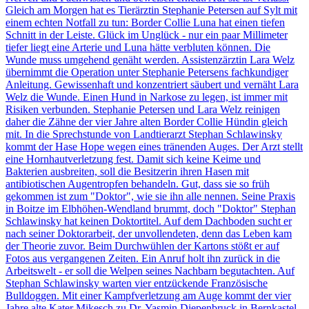
Gleich am Morgen hat es Tierärztin Stephanie Petersen auf Sylt mit
einem echten Notfall zu tun: Border Collie Luna hat einen tiefen
Schnitt in der Leiste. Glück im Unglück - nur ein paar Millimeter
tiefer liegt eine Arterie und Luna hätte verbluten können. Die
Wunde muss umgehend genäht werden. Assistenzärztin Lara Welz
übernimmt die Operation unter Stephanie Petersens fachkundiger
Anleitung. Gewissenhaft und konzentriert säubert und vernäht Lara
Welz die Wunde. Einen Hund in Narkose zu legen, ist immer mit
Risiken verbunden. Stephanie Petersen und Lara Welz reinigen
daher die Zähne der vier Jahre alten Border Collie Hündin gleich
mit. In die Sprechstunde von Landtierarzt Stephan Schlawinsky
kommt der Hase Hope wegen eines tränenden Auges. Der Arzt stellt
eine Hornhautverletzung fest. Damit sich keine Keime und
Bakterien ausbreiten, soll die Besitzerin ihren Hasen mit
antibiotischen Augentropfen behandeln. Gut, dass sie so früh
gekommen ist zum "Doktor", wie sie ihn alle nennen. Seine Praxis
in Boitze im Elbhöhen-Wendland brummt, doch "Doktor" Stephan
Schlawinsky hat keinen Doktortitel. Auf dem Dachboden sucht er
nach seiner Doktorarbeit, der unvollendeten, denn das Leben kam
der Theorie zuvor. Beim Durchwühlen der Kartons stößt er auf
Fotos aus vergangenen Zeiten. Ein Anruf holt ihn zurück in die
Arbeitswelt - er soll die Welpen seines Nachbarn begutachten. Auf
Stephan Schlawinsky warten vier entzückende Französische
Bulldoggen. Mit einer Kampfverletzung am Auge kommt der vier
Jahre alte Kater Mikesch zu Dr. Yasmin Diepenbruck in Bernkastel-