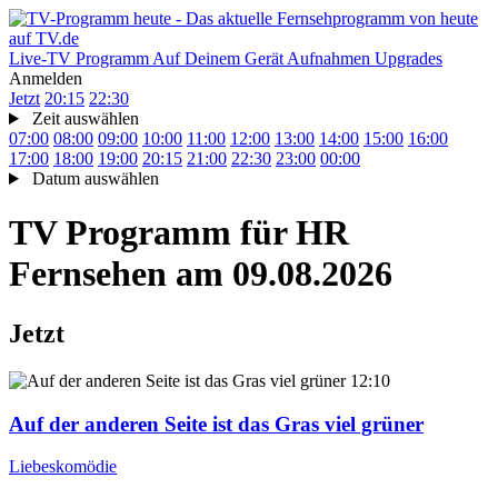
Live-TV
Programm
Auf Deinem Gerät
Aufnahmen
Upgrades
Anmelden
Jetzt
20:15
22:30
Zeit auswählen
07:00
08:00
09:00
10:00
11:00
12:00
13:00
14:00
15:00
16:00
17:00
18:00
19:00
20:15
21:00
22:30
23:00
00:00
Datum auswählen
TV Programm für
HR
Fernsehen
am 09.08.2026
Jetzt
12:10
Auf der anderen Seite ist das Gras viel grüner
Liebeskomödie