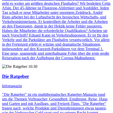
geht es weiter am größten deutschen Flughafen? Wir begleiten Cetin
Afsin. Der 45-Jährige ist Flugzeug-Abfertiger und Ausbilder. Jeden
Tag schult er neue Mitarbeiter unter enormem Zeitdruck. André
Risto arbeitet bei der Luftaufsicht des hessischen Wirtschafts- und
Verkehrsministeriums. Er kontrolliert die Arbeiter und die Arbeiten
an den Flugzeugen, damit in der Hektik keine Fehler passieren.
Haben die Mitarbeiter die erforderliche Qualifikation? Arbeiten sie
nach Vorschrift? Eduard Kapp ist Verkehrsdisponent. Er ist für den
Verkehr und die Parkplätze am Flughafen verantwortlich. Vor allem
in der Ferienzeit erlebt er witzige und dramatische Situationen,
insbesondere auf den Kurzzeit-Parkplätzen vor dem Terminal 1.
Eine neue, spannende und unterhaltsame Folge über die erste große
Reisesaison nach der Aufhebung der Corona-Maßnahmen.
16:30
Die Ratgeber
Infomagazin
"Die Ratgeber" ist ein multithematisches Ratgeber-Magazin rund
um die Themen Verbraucher, Gesundheit, Ernährung, Reise, Haus
und Garten und mit Ausflugs- und Freizeit-Tipps. "Die Ratgeber"
fragen nach, welche Produkte und Dienstleistungen etwas taugen,
wie der Verbraucher Geld spart und zu seinem Recht kommt.