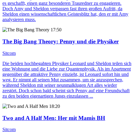
es geschafft, einen ganz besonderen Trauredner zu engagieren.
Doch Amy und Sheldon verpassen fast ihren großen Aufritt, da
Sheldon einen wissenschaftlichen Geistesblitz hat, den er mit Amy
analysieren muss.
17:50
The Big Bang Theory
: Penny und die Physiker
Sitcom
Die beiden hochbegabten Physiker Leonard und Sheldon teilen sich
eine Wohnung und die Liebe zur Quantenphysik. Als im Apartment
gegenüber die attraktive Penny einzieht, ist Leonard sofort hin und
weg. Er nimmt all seinen Mut zusammen, um sie anzusprechen,
während Sheldon mit seiner neunmalklugen Art alles wieder
zerstört. Doch schon bald scheint sich Penny auf eine Freundschaft
zu den beiden eigenartigen Jungs einzulassen ...
18:20
Two and A Half Men
: Her mit Mamis BH
Sitcom