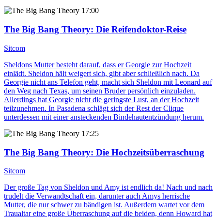
17:00
The Big Bang Theory
: Die Reifendoktor-Reise
Sitcom
Sheldons Mutter besteht darauf, dass er Georgie zur Hochzeit
einlädt. Sheldon hält weigert sich, gibt aber schließlich nach. Da
Georgie nicht ans Telefon geht, macht sich Sheldon mit Leonard auf
den Weg nach Texas, um seinen Bruder persönlich einzuladen.
Allerdings hat Georgie nicht die geringste Lust, an der Hochzeit
teilzunehmen. In Pasadena schlägt sich der Rest der Clique
unterdessen mit einer ansteckenden Bindehautentzündung herum.
17:25
The Big Bang Theory
: Die Hochzeitsüberraschung
Sitcom
Der große Tag von Sheldon und Amy ist endlich da! Nach und nach
trudelt die Verwandtschaft ein, darunter auch Amys herrische
Mutter, die nur schwer zu bändigen ist. Außerdem wartet vor dem
Traualtar eine große Überraschung auf die beiden, denn Howard hat