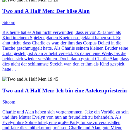
Two and A Half Men
: Der böse Alan
Sitcom
Bis heute hat es Alan nicht verwunden, dass er vor 25 Jahren als
Kind in einem Spielzeugladen Knetmasse geklaut haben soll. Er
ahnt nicht, dass Charlie es war, der ihm das Corpus Delicti in die
Tasche geschmuggelt hatte. Als Charlie seinem kleinen Bruder seine
Untat gesteht, ist Alan zutiefst verletzt. Es dauert eine Weile, bis die
beiden sich wieder versöhnen. Doch dann gesteht Charlie Alan, dass
dies nicht der schlimmste Streich war, den er ihm als Kind gespielt
hatte ...
19:45
Two and A Half Men
: Ich bin eine Aztekenpriesterin
Sitcom
Charlie und Alan haben sich vorgenommen, Jake ein Vorbild zu sein
und ihre Mutter Evelyn von nun an freundlich zu behandeln. Als
Evelyn ihre Söhne bittet, eine große Party für sie zu veranstalten,
und Jake dies mitbekommt, müssen Charlie und Alan gute Miene