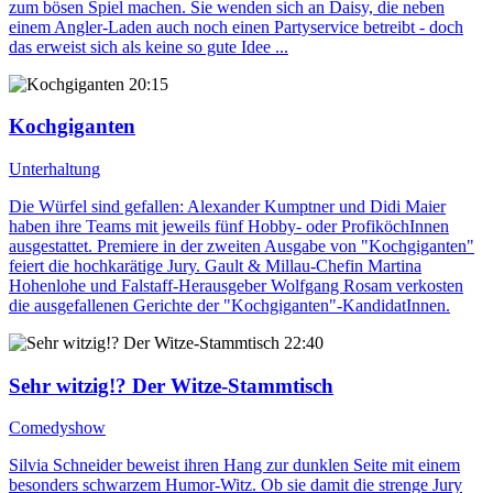
zum bösen Spiel machen. Sie wenden sich an Daisy, die neben
einem Angler-Laden auch noch einen Partyservice betreibt - doch
das erweist sich als keine so gute Idee ...
20:15
Kochgiganten
Unterhaltung
Die Würfel sind gefallen: Alexander Kumptner und Didi Maier
haben ihre Teams mit jeweils fünf Hobby- oder ProfiköchInnen
ausgestattet. Premiere in der zweiten Ausgabe von "Kochgiganten"
feiert die hochkarätige Jury. Gault & Millau-Chefin Martina
Hohenlohe und Falstaff-Herausgeber Wolfgang Rosam verkosten
die ausgefallenen Gerichte der "Kochgiganten"-KandidatInnen.
22:40
Sehr witzig!? Der Witze-Stammtisch
Comedyshow
Silvia Schneider beweist ihren Hang zur dunklen Seite mit einem
besonders schwarzem Humor-Witz. Ob sie damit die strenge Jury