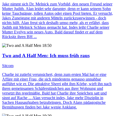
Jake nimmt sich Dr. Melnick zum Vorbild, den neuen Freund seiner
Mutter Judith. Alan leidet sehr darunter, denn er kann seinem Sohn
keine Tauchgänge, tollen Autos oder einen Pool bieten. Er versucht,
Jakes Zuneigung mit anderen Mitteln zurückzugewinnen - doch
nichts hilft. Alan freut sich deshalb umso mehr, als er erfährt, dass
Judith mit Melnick Schluss gemacht hat. Indes leiht Charlie seiner
Mutter Evelyn sein neues Auto. Bald darauf findet er auf dem
Rücksitz ihren BH ...
18:50
Two and A Half Men
: Ich muss früh raus
Sitcom
Charlie ist zutiefst verunsichert, denn zum ersten Mal hat er eine
Affäre mit einer Frau, die sich mindestens genauso unnahbar
aufführt wie er. Die attraktive Sherri gibt ihm Körbe, wirft ihn nach
ihren gemeinsamen Schäferstündchen aus ihrer Wohnung und
versetzt ihn regelmäßig. Bald hat Charlie ihre Spielchen satt und
sinnt auf Rache ... Alan versucht indes, Jake mehr Disziplin in
Sachen Hausaufgaben beizubringen. Doch Alans pädagogische
Bemühungen finden bei Jake wenig Anklang.
19:20