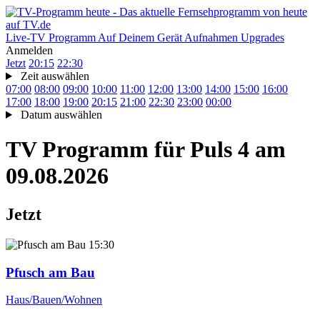
Live-TV
Programm
Auf Deinem Gerät
Aufnahmen
Upgrades
Anmelden
Jetzt
20:15
22:30
Zeit auswählen
07:00
08:00
09:00
10:00
11:00
12:00
13:00
14:00
15:00
16:00
17:00
18:00
19:00
20:15
21:00
22:30
23:00
00:00
Datum auswählen
TV Programm für
Puls 4
am
09.08.2026
Jetzt
15:30
Pfusch am Bau
Haus/Bauen/Wohnen