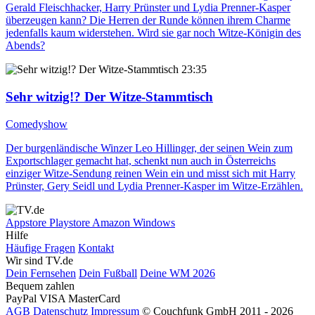
Gerald Fleischhacker, Harry Prünster und Lydia Prenner-Kasper
überzeugen kann? Die Herren der Runde können ihrem Charme
jedenfalls kaum widerstehen. Wird sie gar noch Witze-Königin des
Abends?
23:35
Sehr witzig!? Der Witze-Stammtisch
Comedyshow
Der burgenländische Winzer Leo Hillinger, der seinen Wein zum
Exportschlager gemacht hat, schenkt nun auch in Österreichs
einziger Witze-Sendung reinen Wein ein und misst sich mit Harry
Prünster, Gery Seidl und Lydia Prenner-Kasper im Witze-Erzählen.
Appstore
Playstore
Amazon
Windows
Hilfe
Häufige Fragen
Kontakt
Wir sind TV.de
Dein Fernsehen
Dein Fußball
Deine WM 2026
Bequem zahlen
PayPal
VISA
MasterCard
AGB
Datenschutz
Impressum
© Couchfunk GmbH 2011 - 2026