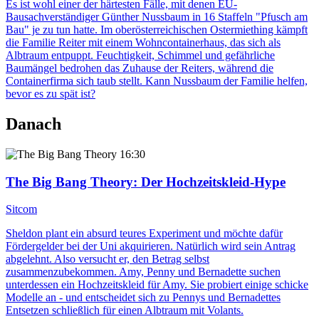
Es ist wohl einer der härtesten Fälle, mit denen EU-
Bausachverständiger Günther Nussbaum in 16 Staffeln "Pfusch am
Bau" je zu tun hatte. Im oberösterreichischen Ostermiething kämpft
die Familie Reiter mit einem Wohncontainerhaus, das sich als
Albtraum entpuppt. Feuchtigkeit, Schimmel und gefährliche
Baumängel bedrohen das Zuhause der Reiters, während die
Containerfirma sich taub stellt. Kann Nussbaum der Familie helfen,
bevor es zu spät ist?
Danach
16:30
The Big Bang Theory
: Der Hochzeitskleid-Hype
Sitcom
Sheldon plant ein absurd teures Experiment und möchte dafür
Fördergelder bei der Uni akquirieren. Natürlich wird sein Antrag
abgelehnt. Also versucht er, den Betrag selbst
zusammenzubekommen. Amy, Penny und Bernadette suchen
unterdessen ein Hochzeitskleid für Amy. Sie probiert einige schicke
Modelle an - und entscheidet sich zu Pennys und Bernadettes
Entsetzen schließlich für einen Albtraum mit Volants.