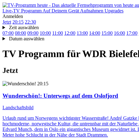
Live-TV
Programm
Auf Deinem Gerät
Aufnahmen
Upgrades
Anmelden
Jetzt
20:15
22:30
Zeit auswählen
07:00
08:00
09:00
10:00
11:00
12:00
13:00
14:00
15:00
16:00
17:00
Datum auswählen
TV Programm für
WDR Bielefe
Jetzt
20:15
Wunderschön!
: Unterwegs auf dem Oslofjord
Landschaftsbild
Urlaub rund um Norwegens wichtigster Wasserstraße! André Gatzke beg
hochmoderne, norwegische Kultur, die untrennbar mit der Naturliebe 
Edvard Munch, dem in Oslo ein gigantisches Museum gewidmet ist. In
Meter hohe Schlucht in der Nähe der Stadt Drammen.