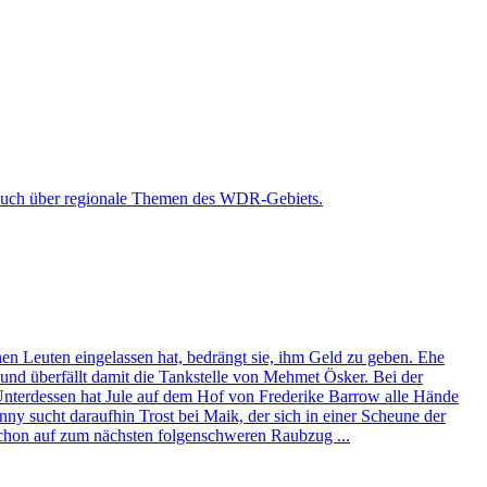
rn auch über regionale Themen des WDR-Gebiets.
n Leuten eingelassen hat, bedrängt sie, ihm Geld zu geben. Ehe
und überfällt damit die Tankstelle von Mehmet Ösker. Bei der
 Unterdessen hat Jule auf dem Hof von Frederike Barrow alle Hände
ny sucht daraufhin Trost bei Maik, der sich in einer Scheune der
schon auf zum nächsten folgenschweren Raubzug ...