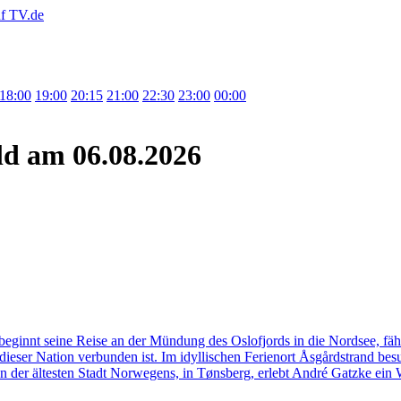
18:00
19:00
20:15
21:00
22:30
23:00
00:00
ld
am 06.08.2026
innt seine Reise an der Mündung des Oslofjords in die Nordsee, fährt 
dieser Nation verbunden ist. Im idyllischen Ferienort Åsgårdstrand b
 der ältesten Stadt Norwegens, in Tønsberg, erlebt André Gatzke ein