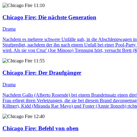
11:10
Chicago Fire
: Die nächste Generation
Drama
Nachdem es mehrere schwere Unfälle gab, in die Abschleppwagen invo
Strafpredigt, nachdem der ihn nach einem Unfall bei einer Pool-Part
wird. Als sie von Cruz' (Joe Minoso) Trennung hört, versucht Brett 
11:55
Chicago Fire
: Der Draufgänger
Drama
Nachdem Gallo (Alberto Rosende) bei einem Brandeinsatz einen direkt
Frau erliegt ihren Verletzungen, die sie bei diesem Brand davongetra
Killmer), Kidd (Miranda Rae Mayo) und Foster (Annie Ilonzeh) richt
12:40
Chicago Fire
: Befehl von oben