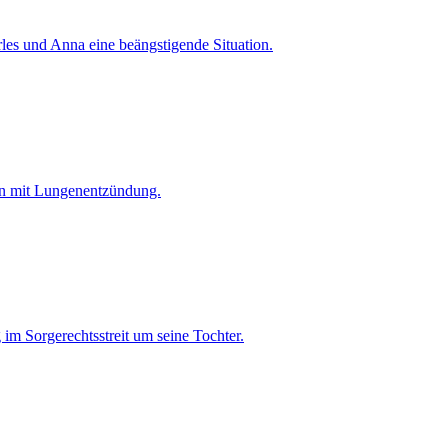
les und Anna eine beängstigende Situation.
nten mit Lungenentzündung.
 im Sorgerechtsstreit um seine Tochter.