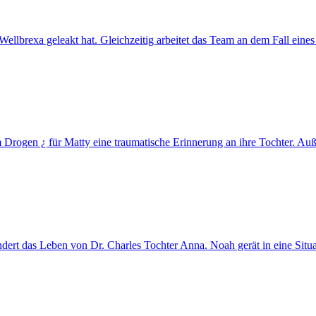
Wellbrexa geleakt hat. Gleichzeitig arbeitet das Team an dem Fall eines
rogen ¿ für Matty eine traumatische Erinnerung an ihre Tochter. Auß
ndert das Leben von Dr. Charles Tochter Anna. Noah gerät in eine Situat