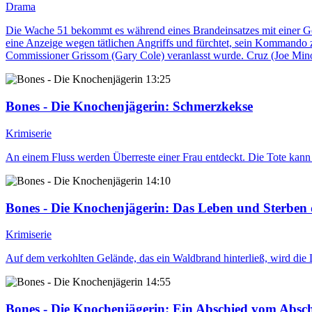
Drama
Die Wache 51 bekommt es während eines Brandeinsatzes mit einer Ge
eine Anzeige wegen tätlichen Angriffs und fürchtet, sein Kommando z
Commissioner Grissom (Gary Cole) veranlasst wurde. Cruz (Joe Minoso
13:25
Bones - Die Knochenjägerin
: Schmerzkekse
Krimiserie
An einem Fluss werden Überreste einer Frau entdeckt. Die Tote kann 
14:10
Bones - Die Knochenjägerin
: Das Leben und Sterben 
Krimiserie
Auf dem verkohlten Gelände, das ein Waldbrand hinterließ, wird die Le
14:55
Bones - Die Knochenjägerin
: Ein Abschied vom Absc