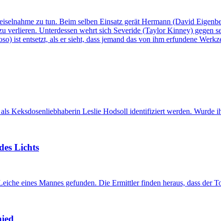
iselnahme zu tun. Beim selben Einsatz gerät Hermann (David Eigenberg
u verlieren. Unterdessen wehrt sich Severide (Taylor Kinney) gegen se
) ist entsetzt, als er sieht, dass jemand das von ihm erfundene Werkze
als Keksdosenliebhaberin Leslie Hodsoll identifiziert werden. Wurde 
des Lichts
iche eines Mannes gefunden. Die Ermittler finden heraus, dass der Tote
hied