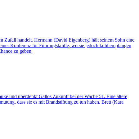
um Zufall handelt. Hermann (David Eigenberg) hält seinem Sohn eine
 einer Konferenz für Führungskräfte, wo sie jedoch kühl empfangen
 Chance zu geben.
auke und überdenkt Gallos Zukunft bei der Wache 51. Eine ältere
utung, dass sie es mit Brandstiftung zu tun haben. Brett (Kara