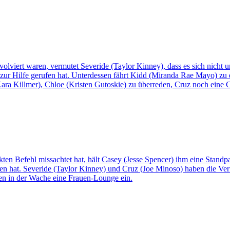
lviert waren, vermutet Severide (Taylor Kinney), dass es sich nicht 
y zur Hilfe gerufen hat. Unterdessen fährt Kidd (Miranda Rae Mayo) zu
(Kara Killmer), Chloe (Kristen Gutoskie) zu überreden, Cruz noch eine
en Befehl missachtet hat, hält Casey (Jesse Spencer) ihm eine Standp
gen hat. Severide (Taylor Kinney) und Cruz (Joe Minoso) haben die Verm
en in der Wache eine Frauen-Lounge ein.