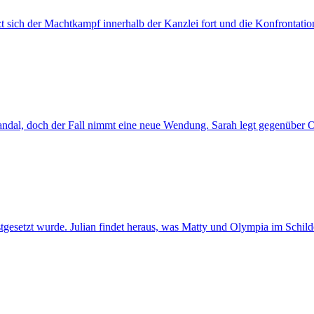
setzt sich der Machtkampf innerhalb der Kanzlei fort und die Konfrontation
ndal, doch der Fall nimmt eine neue Wendung. Sarah legt gegenüber O
gesetzt wurde. Julian findet heraus, was Matty und Olympia im Schild