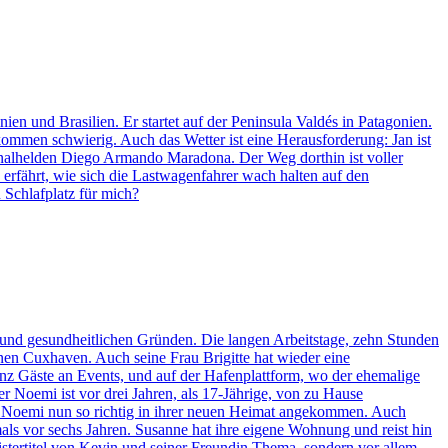
ien und Brasilien. Er startet auf der Peninsula Valdés in Patagonien.
kommen schwierig. Auch das Wetter ist eine Herausforderung: Jan ist
ationalhelden Diego Armando Maradona. Der Weg dorthin ist voller
 erfährt, wie sich die Lastwagenfahrer wach halten auf den
 Schlafplatz für mich?
 und gesundheitlichen Gründen. Die langen Arbeitstage, zehn Stunden
enen Cuxhaven. Auch seine Frau Brigitte hat wieder eine
nz Gäste an Events, und auf der Hafenplattform, wo der ehemalige
r Noemi ist vor drei Jahren, als 17-Jährige, von zu Hause
t Noemi nun so richtig in ihrer neuen Heimat angekommen. Auch
als vor sechs Jahren. Susanne hat ihre eigene Wohnung und reist hin
stertitel von Kevin und seiner Freundin Thema, sondern vor allem