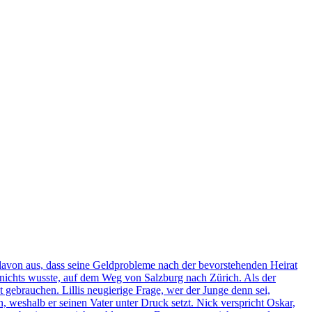
 davon aus, dass seine Geldprobleme nach der bevorstehenden Heirat
er nichts wusste, auf dem Weg von Salzburg nach Zürich. Als der
 gebrauchen. Lillis neugierige Frage, wer der Junge denn sei,
weshalb er seinen Vater unter Druck setzt. Nick verspricht Oskar,