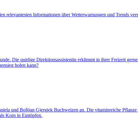
en relevantesten Informationen über Wetterwarnungen und Trends vers
de. Die quirlige Direktionsassistentin erklimmt in ihrer Freizeit ger
chensieg holen kann?
niela und Boštjan Gjergjek Buchweizen an. Die vitaminreiche Pflanze i
als Korn in Eintöpfen.