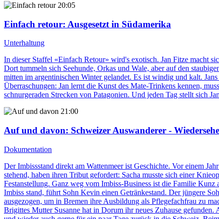
20:05
Einfach retour
: Ausgesetzt in Südamerika
Unterhaltung
In dieser Staffel «Einfach Retour» wird's exotisch. Jan Fitze macht s
Dort tummeln sich Seehunde, Orkas und Wale, aber auf den staubigen 
mitten im argentinischen Winter gelandet. Es ist windig und kalt. Jan
Überraschungen: Jan lernt die Kunst des Mate-Trinkens kennen, muss s
schnurgeraden Strecken von Patagonien. Und jeden Tag stellt sich Ja
21:00
Auf und davon
: Schweizer Auswanderer - Wiederseh
Dokumentation
Der Imbissstand direkt am Wattenmeer ist Geschichte. Vor einem Jah
stehend, haben ihren Tribut gefordert: Sacha musste sich einer Knieo
Festanstellung. Ganz weg vom Imbiss-Business ist die Familie Kunz 
Imbiss stand, führt Sohn Kevin einen Getränkestand. Der jüngere Sohn
ausgezogen, um in Bremen ihre Ausbildung als Pflegefachfrau zu ma
Brigittes Mutter Susanne hat in Dorum ihr neues Zuhause gefunden. A
und wieder auch gerne für ein paar Tage zurück in die Schweiz. Bei