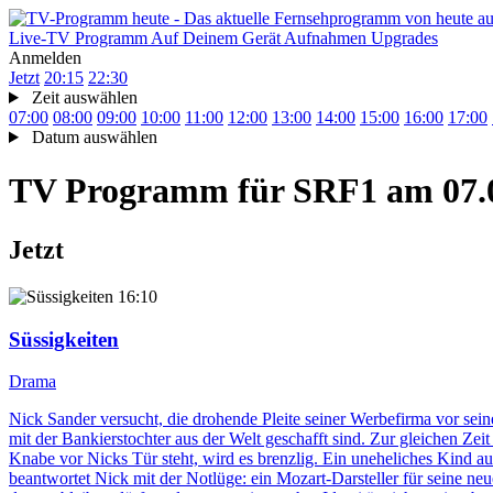
Live-TV
Programm
Auf Deinem Gerät
Aufnahmen
Upgrades
Anmelden
Jetzt
20:15
22:30
Zeit auswählen
07:00
08:00
09:00
10:00
11:00
12:00
13:00
14:00
15:00
16:00
17:00
Datum auswählen
TV Programm für
SRF1
am 07.
Jetzt
16:10
Süssigkeiten
Drama
Nick Sander versucht, die drohende Pleite seiner Werbefirma vor sei
mit der Bankierstochter aus der Welt geschafft sind. Zur gleichen Zei
Knabe vor Nicks Tür steht, wird es brenzlig. Ein uneheliches Kind au
beantwortet Nick mit der Notlüge: ein Mozart-Darsteller für seine n