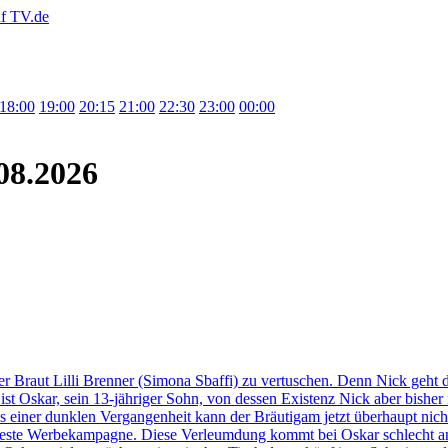
18:00
19:00
20:15
21:00
22:30
23:00
00:00
08.2026
ner Braut Lilli Brenner (Simona Sbaffi) zu vertuschen. Denn Nick geht
t ist Oskar, sein 13-jähriger Sohn, von dessen Existenz Nick aber bish
s einer dunklen Vergangenheit kann der Bräutigam jetzt überhaupt nicht
eueste Werbekampagne. Diese Verleumdung kommt bei Oskar schlecht an, 