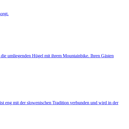
orgt.
ne die umliegenden Hügel mit ihrem Mountainbike. Ihren Gästen
st eng mit der slowenischen Tradition verbunden und wird in der