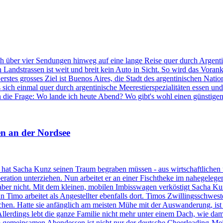
ich über vier Sendungen hinweg auf eine lange Reise quer durch Argentin
Landstrassen ist weit und breit kein Auto in Sicht. So wird das Voran
s erstes grosses Ziel ist Buenos Aires, die Stadt des argentinischen N
ich einmal quer durch argentinische Meerestierspezialitäten essen und
n die Frage: Wo lande ich heute Abend? Wo gibt's wohl einen günstigen
en an der Nordsee
r hat Sacha Kunz seinen Traum begraben müssen - aus wirtschaftlichen
peration unterziehen. Nun arbeitet er an einer Fischtheke im nahegeleg
aber nicht. Mit dem kleinen, mobilen Imbisswagen verköstigt Sacha Ku
 Timo arbeitet als Angestellter ebenfalls dort. Timos Zwillingsschweste
chen. Hatte sie anfänglich am meisten Mühe mit der Auswanderung, is
llerdings lebt die ganze Familie nicht mehr unter einem Dach, wie dam
m gemeinsamen Abendessen ist nicht nur der deutsche Cheerleading-Mei