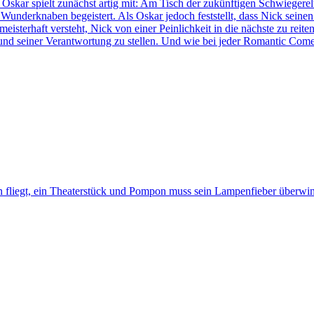
be. Oskar spielt zunächst artig mit: Am Tisch der zukünftigen Schwiegere
underknaben begeistert. Als Oskar jedoch feststellt, dass Nick seinen 
meisterhaft versteht, Nick von einer Peinlichkeit in die nächste zu rei
n und seiner Verantwortung zu stellen. Und wie bei jeder Romantic C
fliegt, ein Theaterstück und Pompon muss sein Lampenfieber überwin